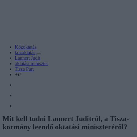
Közoktatás
közoktatás
Lannert Judit
oktatási miniszter
Tisza Párt
+0
Mit kell tudni Lannert Juditról, a Tisza-
kormány leendő oktatási miniszteréről?