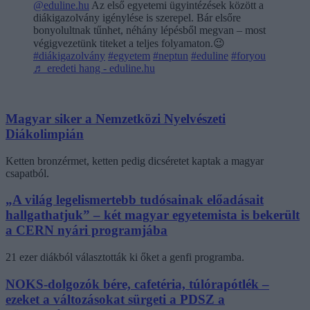
@eduline.hu
Az első egyetemi ügyintézések között a
diákigazolvány igénylése is szerepel. Bár elsőre
bonyolultnak tűnhet, néhány lépésből megvan – most
végigvezetünk titeket a teljes folyamaton.😉
#diákigazolvány
#egyetem
#neptun
#eduline
#foryou
♬ eredeti hang - eduline.hu
Magyar siker a Nemzetközi Nyelvészeti
Diákolimpián
Ketten bronzérmet, ketten pedig dicséretet kaptak a magyar
csapatból.
„A világ legelismertebb tudósainak előadásait
hallgathatjuk” – két magyar egyetemista is bekerült
a CERN nyári programjába
21 ezer diákból választották ki őket a genfi programba.
NOKS-dolgozók bére, cafetéria, túlórapótlék –
ezeket a változásokat sürgeti a PDSZ a