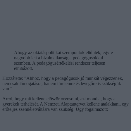
Ahogy az oktatáspolitikai szempontok eltűntek, egyre
nagyobb lett a bizalmatlanság a pedagógusokkal
szemben. A pedagógusértékelési rendszer teljesen
elhibázott.
Hozzátette: ”Ahhoz, hogy a pedagógusok jó munkát végezzenek,
nemcsak támogatásra, hanem türelemre és levegőre is szükségük
van.”
Arról, hogy mit kellene először orvosolni, azt mondta, hogy a
gyerekek terhelését. A Nemzeti Alaptantervet kellene átalakítani, egy
erőteljes szemléletváltásra van szükség. Úgy fogalmazott: