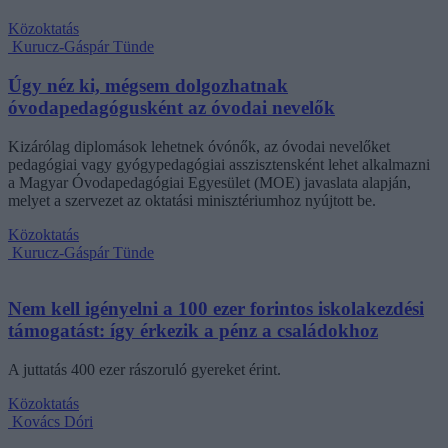
Közoktatás
Kurucz-Gáspár Tünde
Úgy néz ki, mégsem dolgozhatnak
óvodapedagógusként az óvodai nevelők
Kizárólag diplomások lehetnek óvónők, az óvodai nevelőket
pedagógiai vagy gyógypedagógiai asszisztensként lehet alkalmazni
a Magyar Óvodapedagógiai Egyesület (MOE) javaslata alapján,
melyet a szervezet az oktatási minisztériumhoz nyújtott be.
Közoktatás
Kurucz-Gáspár Tünde
Nem kell igényelni a 100 ezer forintos iskolakezdési
támogatást: így érkezik a pénz a családokhoz
A juttatás 400 ezer rászoruló gyereket érint.
Közoktatás
Kovács Dóri