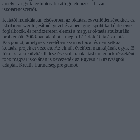
amely az egyik legfontosabb átfogó elemzés a hazai
iskolarendszerről.
Kutatói munkájában elsősorban az oktatási egyenlőtlenségekkel, az
iskolarendszer teljesítményével és a pedagóguspolitika kérdéseivel
foglalkozik, és rendszeresen elemzi a magyar oktatás strukturális
problémáit. 2008-ban alapította meg a T-Tudok Oktatáskutató
Központot, amelynek keretében számos hazai és nemzetközi
kutatási projektet vezetett. Az elmúlt években munkájának egyik fő
fókusza a kreativitás fejlesztése volt az oktatásban: ennek részeként
több magyar iskolában is bevezették az Egyesült Királyságból
adaptált Kreatív Partnerség programot.