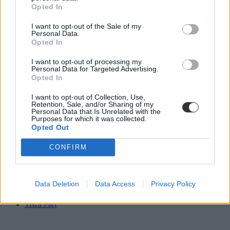
az jól teljesítők aránya.
Opted In
I want to opt-out of the Sale of my
Personal Data.
Opted In
I want to opt-out of processing my
Personal Data for Targeted Advertising.
Opted In
I want to opt-out of Collection, Use,
Retention, Sale, and/or Sharing of my
Personal Data that Is Unrelated with the
Purposes for which it was collected.
Opted Out
CONFIRM
Data Deletion
Data Access
Privacy Policy
Lannert Judit
oktatási miniszter
Tisza Párt