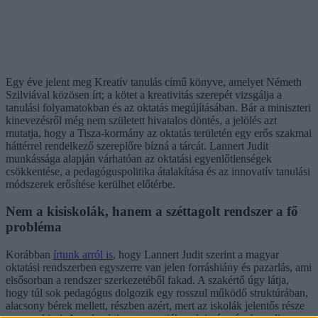
Egy éve jelent meg Kreatív tanulás című könyve, amelyet Németh
Szilviával közösen írt; a kötet a kreativitás szerepét vizsgálja a
tanulási folyamatokban és az oktatás megújításában. Bár a miniszteri
kinevezésről még nem született hivatalos döntés, a jelölés azt
mutatja, hogy a Tisza-kormány az oktatás területén egy erős szakmai
háttérrel rendelkező szereplőre bízná a tárcát. Lannert Judit
munkássága alapján várhatóan az oktatási egyenlőtlenségek
csökkentése, a pedagóguspolitika átalakítása és az innovatív tanulási
módszerek erősítése kerülhet előtérbe.
Nem a kisiskolák, hanem a széttagolt rendszer a fő
probléma
Korábban
írtunk arról is
, hogy Lannert Judit szerint a magyar
oktatási rendszerben egyszerre van jelen forráshiány és pazarlás, ami
elsősorban a rendszer szerkezetéből fakad. A szakértő úgy látja,
hogy túl sok pedagógus dolgozik egy rosszul működő struktúrában,
alacsony bérek mellett, részben azért, mert az iskolák jelentős része