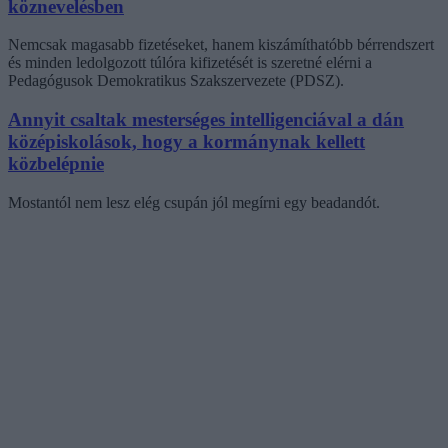
köznevelésben
Nemcsak magasabb fizetéseket, hanem kiszámíthatóbb bérrendszert
és minden ledolgozott túlóra kifizetését is szeretné elérni a
Pedagógusok Demokratikus Szakszervezete (PDSZ).
Annyit csaltak mesterséges intelligenciával a dán
középiskolások, hogy a kormánynak kellett
közbelépnie
Mostantól nem lesz elég csupán jól megírni egy beadandót.