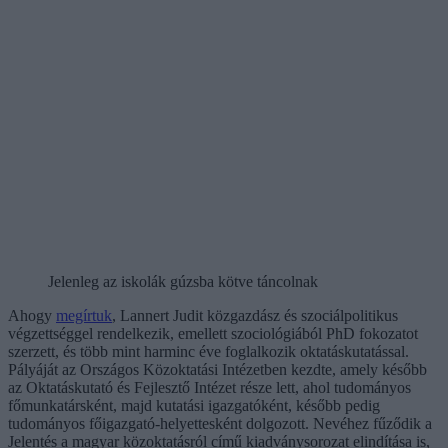
Jelenleg az iskolák gúzsba kötve táncolnak
Ahogy
megírtuk
, Lannert Judit közgazdász és szociálpolitikus
végzettséggel rendelkezik, emellett szociológiából PhD fokozatot
szerzett, és több mint harminc éve foglalkozik oktatáskutatással.
Pályáját az Országos Közoktatási Intézetben kezdte, amely később
az Oktatáskutató és Fejlesztő Intézet része lett, ahol tudományos
főmunkatársként, majd kutatási igazgatóként, később pedig
tudományos főigazgató-helyettesként dolgozott. Nevéhez fűződik a
Jelentés a magyar közoktatásról című kiadványsorozat elindítása is,