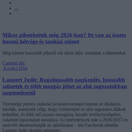
Mikor pihenhettek még 2026-ban? Itt van az összes
hosszú hétvége és tanítási szünet
Még három hosszabb pihenő vár rátok idén: mutatjuk a dátumokat.
Campus life
Kovács Dóri
Lannert Judit: Rugalmasabb napkezdés, hosszabb
szünetek és több mozgás jöhet az alsó tagozatokban
szeptembertől
Tizennégy pontos szakmai javaslatcsomagot kaptak az általános
iskolák, amelynek célja, hogy csökkenjen az alsó tagozatos diákok
terhelése, és több idő jusson mozgásra, kreatív tevékenységekre,
valamint tapasztalati tanulásra. Az intézmények már a 2026/2027-es
tanévtől alkalmazhatják az ajánlásokat – írta Facebook-oldalán
Lannert Judit oktatási miniszter.