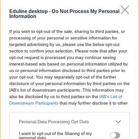
nagyon kicsi. Az adatok is ezt mutatják: sok intézményben alig van
elsős diák, sőt, van, ahol egy sem indul. Mivel egy kis létszámú
Eduline desktop -
Do Not Process My Personal
osztályhoz is ugyanúgy kell tanár, mint egy nagyhoz, ez jelentősen
Information
növeli a pedagógusigényt.
Lannert szerint azonban nem a tanár-diák arány a kulcskérdés,
If you wish to opt-out of the sale, sharing to third parties, or
hanem az, hogy megvalósítható-e a minőségi, kiscsoportos oktatás
processing of your personal or sensitive information for
jó tanárokkal. Ez inkább nagyobb intézményekben működik, ahol
elegendő óraszám jut egy-egy szaktárgyra, így megéri jó
targeted advertising by us, please use the below opt-out
szakembereket alkalmazni. A jelenlegi rendszerrel szemben az egyik
section to confirm your selection. Please note that after your
fő kritikája, hogy sok kicsi, gyengébben működő iskola nem
opt-out request is processed you may continue seeing
eredményez jobb oktatást. Kiemelte azt is, hogy nem elsősorban a
interest-based ads based on personal information utilized by
falusi kisiskolák jelentik a fő problémát, hanem a városi struktúra:
us or personal information disclosed to third parties prior to
your opt-out. You may separately opt-out of the further
Nem a falusi kisiskola viszi el a pénzt, hanem az, hogy
egy közepes városban több gimnázium van ahelyett,
disclosure of your personal information by third parties on the
hogy lenne egy vagy két nagy és jó gimnázium.
IAB’s list of downstream participants. This information may
also be disclosed by us to third parties on the
IAB’s List of
Downstream Participants
that may further disclose it to other
third parties.
PISA-felmérés: az oktatáskutató szerint ezért
alacsonyabb itthon a legjobban teljesítők aránya
Personal Data Processing Opt Outs
Lannert Judit oktatáskutató szerint a pedagógusminőséggel
I want to opt-out of the Sharing of my
összefüggésben van, hogy a PISA-teszten az OECD-átlag alatt van
personal data.