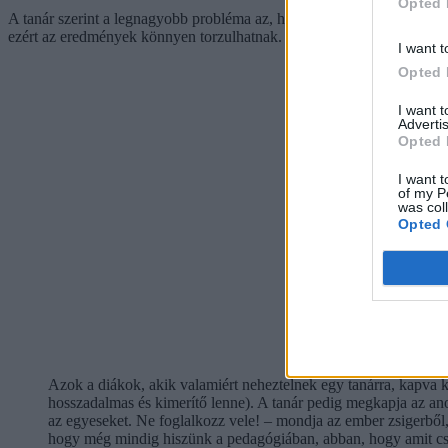
Opted 
A tanár szerint a legnagyobb probléma az, hogy a kérdőív kitöltése n
ezért az eredmények könnyen torzulhatnak.
I want t
Opted 
I want 
Advertis
Opted 
I want t
of my P
was col
Opted 
Azok a diákok, akik valamiért neheztelnek egy tanárra, kapva
hosszadalmas és kimerítő lenne). A tanár pedig megkapja az ano
az egyeseket. Ne foglalkozz vele! – mondja az ember zsigerből
hogy még mindig hiszünk a pedagógiában, abban, hogy amit csi