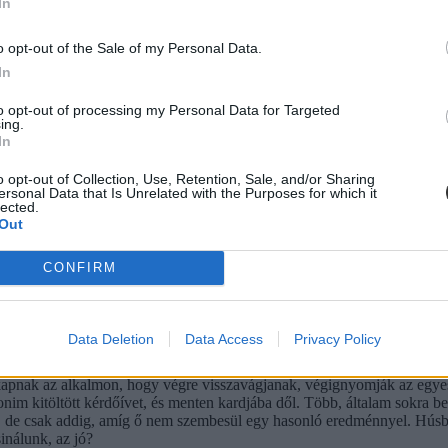
In
em kötelező. Úgy véli, a gyakorlatban elsősorban azok a diákok élnek a
o opt-out of the Sale of my Personal Data.
In
to opt-out of processing my Personal Data for Targeted
ing.
In
o opt-out of Collection, Use, Retention, Sale, and/or Sharing
ersonal Data that Is Unrelated with the Purposes for which it
lected.
Out
CONFIRM
Data Deletion
Data Access
Privacy Policy
 kapnak az alkalmon, hogy végre visszavágjanak, végignyomják az egyes
nim kitöltött kérdőívet, és menten kardjába dől. Több, általam sokra b
, de csak addig, amíg ő nem szembesül egy hasonló eredménnyel. Húsba
nálunk, az jó?