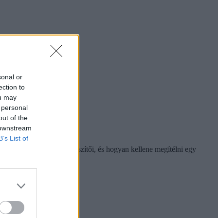
sonal or
ection to
ou may
 personal
out of the
 downstream
B’s List of
ra gondoltak a kérdőív készítői, és hogyan kellene megítélni egy