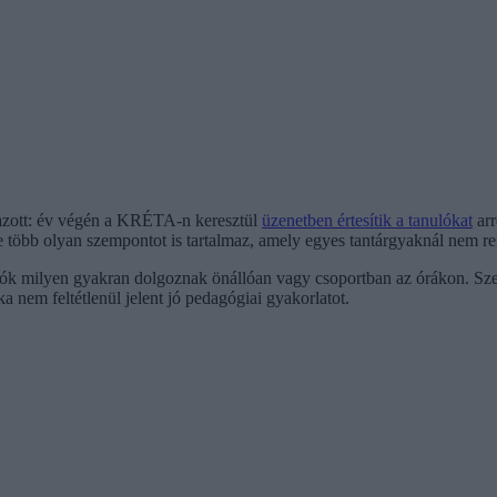
zott: év végén a KRÉTA-n keresztül
üzenetben értesítik a tanulókat
arr
ve több olyan szempontot is tartalmaz, amely egyes tantárgyaknál nem re
nulók milyen gyakran dolgoznak önállóan vagy csoportban az órákon. Sz
a nem feltétlenül jelent jó pedagógiai gyakorlatot.