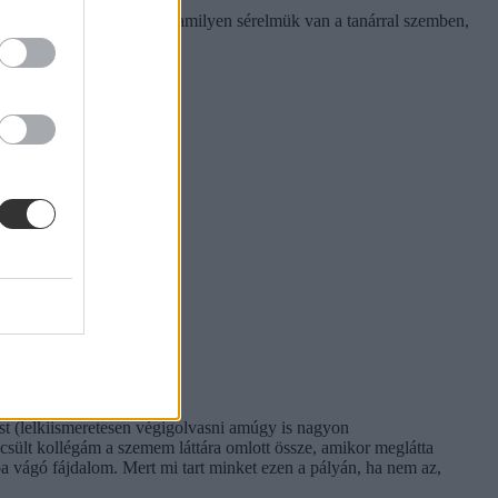
 lehetőséggel, akiknek valamilyen sérelmük van a tanárral szemben,
t (lelkiismeretesen végigolvasni amúgy is nagyon
ecsült kollégám a szemem láttára omlott össze, amikor meglátta
 vágó fájdalom. Mert mi tart minket ezen a pályán, ha nem az,