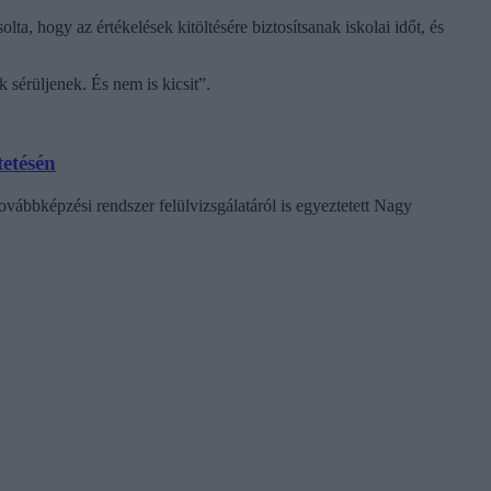
ta, hogy az értékelések kitöltésére biztosítsanak iskolai időt, és
 sérüljenek. És nem is kicsit”.
tetésén
vábbképzési rendszer felülvizsgálatáról is egyeztetett Nagy