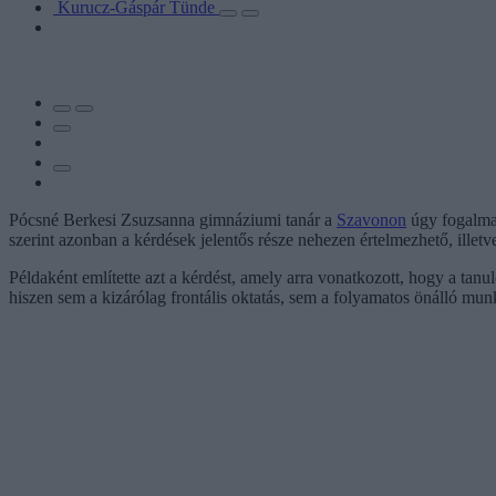
Kurucz-Gáspár Tünde
Pócsné Berkesi Zsuzsanna gimnáziumi tanár a
Szavonon
úgy fogalma
szerint azonban a kérdések jelentős része nehezen értelmezhető, illet
Példaként említette azt a kérdést, amely arra vonatkozott, hogy a ta
hiszen sem a kizárólag frontális oktatás, sem a folyamatos önálló munk