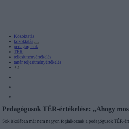
Közoktatás
közoktatás
pedagógusok
TÉR
teljesítményértékelés
tanár teljesítményértékelés
+1
Pedagógusok TÉR-értékelése: „Ahogy most 
Sok iskolában már nem nagyon foglalkoznak a pedagógusok TÉR-érté