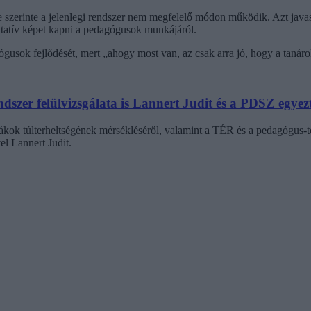
e szerinte a jelenlegi rendszer nem megfelelő módon működik. Azt javasol
entatív képet kapni a pedagógusok munkájáról.
gusok fejlődését, mert „ahogy most van, az csak arra jó, hogy a tanárok
szer felülvizsgálata is Lannert Judit és a PDSZ egyez
kok túlterheltségének mérsékléséről, valamint a TÉR és a pedagógus-to
l Lannert Judit.