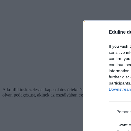
Eduline d
If you wish 
sensitive in
confirm you
continue se
information 
further disc
participants
Downstream 
A konfliktuskezeléssel kapcsolatos értékelési szempontokat szintén p
olyan pedagógust, akinek az osztályában egyáltalán nem alakultak ki 
Persona
I want t