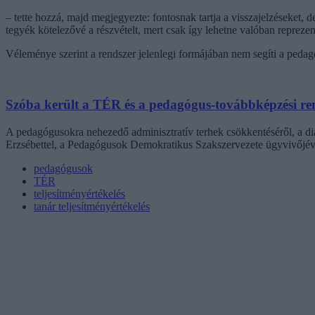
– tette hozzá, majd megjegyezte: fontosnak tartja a visszajelzéseket, d
tegyék kötelezővé a részvételt, mert csak így lehetne valóban reprez
Véleménye szerint a rendszer jelenlegi formájában nem segíti a pedagó
Szóba került a TÉR és a pedagógus-továbbképzési rend
A pedagógusokra nehezedő adminisztratív terhek csökkentéséről, a diá
Erzsébettel, a Pedagógusok Demokratikus Szakszervezete ügyvivőjéve
pedagógusok
TÉR
teljesítményértékelés
tanár teljesítményértékelés