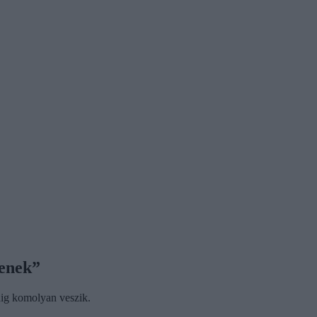
jenek”
ig komolyan veszik.