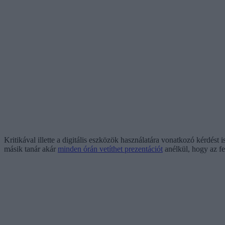
Kritikával illette a digitális eszközök használatára vonatkozó kérdést
másik tanár akár
minden órán vetíthet prezentációt
anélkül, hogy az fel