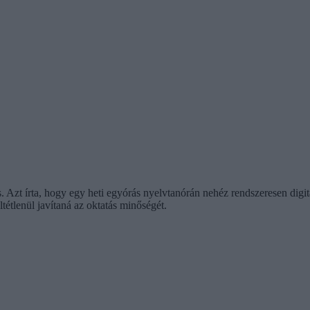
 is. Azt írta, hogy egy heti egyórás nyelvtanórán nehéz rendszeresen di
tétlenül javítaná az oktatás minőségét.