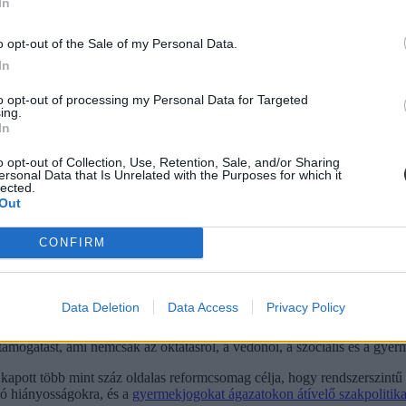
In
nkön keresztül tanulunk.
o opt-out of the Sale of my Personal Data.
In
to opt-out of processing my Personal Data for Targeted
ing.
In
o opt-out of Collection, Use, Retention, Sale, and/or Sharing
ersonal Data that Is Unrelated with the Purposes for which it
lected.
Out
CONFIRM
Data Deletion
Data Access
Privacy Policy
t támogatást, ami nemcsak az oktatásról, a védőnői, a szociális és a g
ől kapott több mint száz oldalas reformcsomag célja, hogy rendszerszin
ató hiányosságokra, és a
gyermekjogokat ágazatokon átívelő szakpolitika