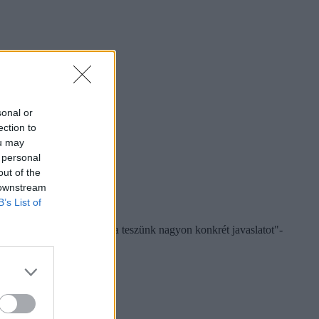
sonal or
ection to
ou may
 personal
out of the
 downstream
B’s List of
eknek az összehangolására teszünk nagyon konkrét javaslatot"-