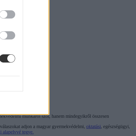
yermekvédelmi munkáról szól, hanem mindegyikről összesen
tű válaszokat adjon a magyar gyermekvédelmi,
oktatási
, egészségügyi,
i alapelvvé tegye.