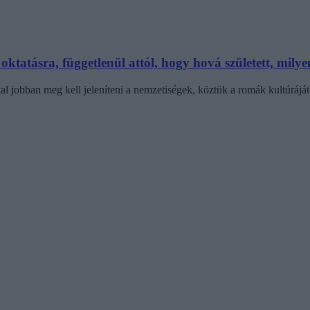
ktatásra, függetlenül attól, hogy hová született, milye
l jobban meg kell jeleníteni a nemzetiségek, köztük a romák kultúráját 