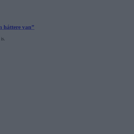
n háttere van”
is.