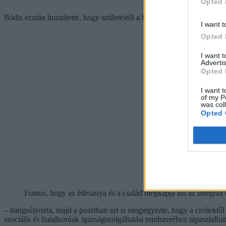
Opted 
Bódis ezután hozzátette, hogy születéstől a halálunkig az egész életü
I want t
Opted 
I want 
Advertis
Opted 
I want t
of my P
was col
Opted 
Fontos, hogy az édesanya és a család megkapja azt az integrál
– hangsúlyozta, majd a posztban azt is megjegyezte, hogy a civilekt
szociális és fiatalkorúak igazságszolgáltatási rendszerében tapasztalh