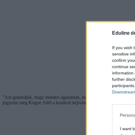
Eduline d
If you wish 
sensitive in
confirm you
continue se
information 
further disc
participants
Downstream 
"Azt gondoljuk, hogy minden ágazatnak, minden intézménynek ezt a
jegyezte meg Kegye Adél a koalíció képviseletében.
Persona
I want t