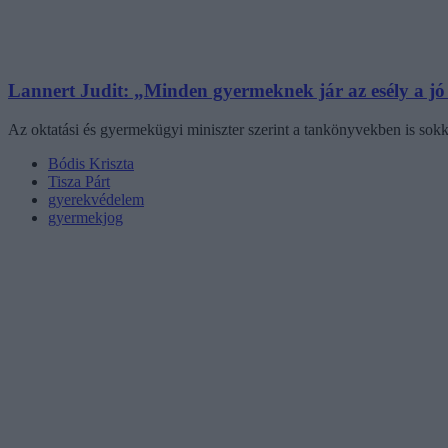
Lannert Judit: „Minden gyermeknek jár az esély a jó o
Az oktatási és gyermekügyi miniszter szerint a tankönyvekben is sokka
Bódis Kriszta
Tisza Párt
gyerekvédelem
gyermekjog