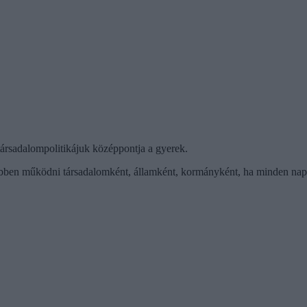
társadalompolitikájuk középpontja a gyerek.
ben működni társadalomként, államként, kormányként, ha minden nap f