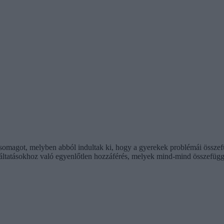
somagot, melyben abból indultak ki, hogy a gyerekek problémái összefü
gáltatásokhoz való egyenlőtlen hozzáférés, melyek mind-mind összefüg