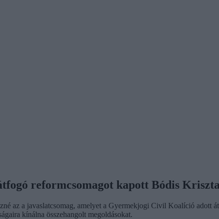
átfogó reformcsomagot kapott Bódis Kriszt
né az a javaslatcsomag, amelyet a Gyermekjogi Civil Koalíció adott át 
ságaira kínálna összehangolt megoldásokat.