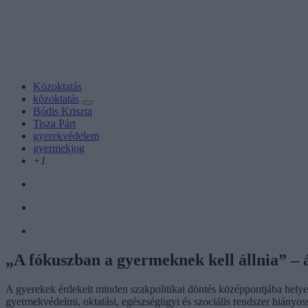
Közoktatás
közoktatás
Bódis Kriszta
Tisza Párt
gyerekvédelem
gyermekjog
+1
„A fókuszban a gyermeknek kell állnia” – 
A gyerekek érdekeit minden szakpolitikai döntés középpontjába helyez
gyermekvédelmi, oktatási, egészségügyi és szociális rendszer hiányos