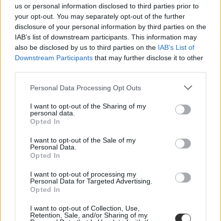
us or personal information disclosed to third parties prior to
A szakképzésben tanuló diákoknál meddig jár a
your opt-out. You may separately opt-out of the further
családi pótlék?
disclosure of your personal information by third parties on the
IAB’s list of downstream participants. This information may
A családi pótlék szempontjából nem mindegy, hogy érettségi után
also be disclosed by us to third parties on the
IAB’s List of
maradtok a szakképzésben, hogy szakmát szerezzetek vagy
Downstream Participants
that may further disclose it to other
elmentek dolgozni.
third parties.
érettségi
Personal Data Processing Opt Outs
Kurucz-Gáspár Tünde
I want to opt-out of the Sharing of my
personal data.
Opted In
Nem ezek a legjobban fizető szakok - ennyit
I want to opt-out of the Sale of my
kereshettek a három legnépszerűbb egyetemi
Personal Data.
Opted In
diplomával
I want to opt-out of processing my
Az, hogy mennyi fizetésre számíthattok, nagyon is fontos szempont
Personal Data for Targeted Advertising.
a pályaválasztáskor, hiszen sajnos nem mindegy, hogy nettó
Opted In
háromszázezer forintból kell egy hónapban megélnetek, vagy nettó
egymillióból. A Diplomás Pályakövetési Rendszer adatbázisát
I want to opt-out of Collection, Use,
használva megnéztük, milyen fizetésekre számíthatnak azok, akik az
Retention, Sale, and/or Sharing of my
idei három legnépszerűbb alapszak valamelyikére kerültek be.