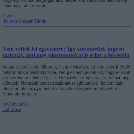
hogy egy kritikát megfogalmazó beszéd sok ember szemében nem
lehet más, mint retorzió.
Egyéb
Kurucz-Gáspár Tünde
Nem vettek fel egyetemre? Így szerezhettek ingyen
szakmát, ami még pluszpontokat is érhet a felvételin
Sokan csalódásként élik meg, ha az érettségi után nem sikerül rögtön
bekerülniük a felsőoktatásba. Pedig ez nem jelenti azt, hogy elúszott
volna minden lehetőség: a szakképzésben rengeteg ajtó nyílhat meg
előttetek. Nemcsak keresett szakmát sajátíthattok el, hanem akár
pluszpontokat is gyűjthettek a következő egyetemi felvételire.
Mutatjuk, hogyan.
továbbtanulás
Gál Luca