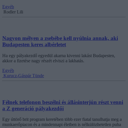
Egyéb
Rodler Lili
Nagyon mélyen a zsebébe kell nyúlnia annak, aki
Budapesten keres albérletet
Ha egy pályakezdő egyedül akarna kivenni lakást Budapesten,
akkor a fizetése nagy részét elviszi a lakhatás.
Egyéb
Kurucz-Gáspár Tünde
Félnek telefonon beszélni és állásinterjún részt venni
a Z generáció pályakezdői
Egy úttörő brit program keretében több ezer fiatal tanulhatja meg a
munkaerőpiacon és a mindennapi életben is nélkülözhetetlen puha