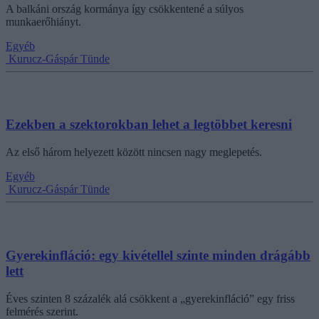
A balkáni ország kormánya így csökkentené a súlyos
munkaerőhiányt.
Egyéb
Kurucz-Gáspár Tünde
Ezekben a szektorokban lehet a legtöbbet keresni
Az első három helyezett között nincsen nagy meglepetés.
Egyéb
Kurucz-Gáspár Tünde
Gyerekinfláció: egy kivétellel szinte minden drágább
lett
Éves szinten 8 százalék alá csökkent a „gyerekinfláció” egy friss
felmérés szerint.