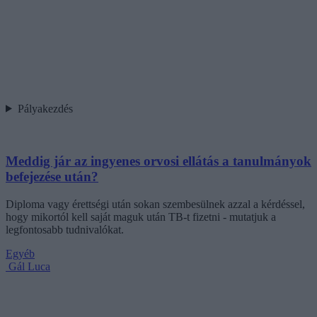
Pályakezdés
Meddig jár az ingyenes orvosi ellátás a tanulmányok
befejezése után?
Diploma vagy érettségi után sokan szembesülnek azzal a kérdéssel,
hogy mikortól kell saját maguk után TB-t fizetni - mutatjuk a
legfontosabb tudnivalókat.
Egyéb
Gál Luca