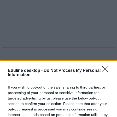
Minden ötödik friss diplomás tartósan külföldön
Eduline desktop -
Do Not Process My Personal
szeretne dolgozni
Information
Minden harmadik végzős hallgató pedig, ha csak átmenetileg is, de
If you wish to opt-out of the sale, sharing to third parties, or
külföldi munkalehetőségben gondolkodik.
processing of your personal or sensitive information for
Egyéb
targeted advertising by us, please use the below opt-out
Kurucz-Gáspár Tünde
section to confirm your selection. Please note that after your
opt-out request is processed you may continue seeing
interest-based ads based on personal information utilized by