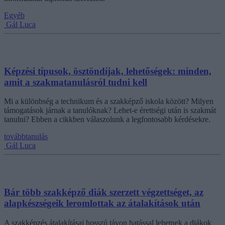
Egyéb
Gál Luca
Képzési típusok, ösztöndíjak, lehetőségek: minden,
amit a szakmatanulásról tudni kell
Mi a különbség a technikum és a szakképző iskola között? Milyen
támogatások járnak a tanulóknak? Lehet-e érettségi után is szakmát
tanulni? Ebben a cikkben válaszolunk a legfontosabb kérdésekre.
továbbtanulás
Gál Luca
Bár több szakképző diák szerzett végzettséget, az
alapkészségeik leromlottak az átalakítások után
A szakképzés átalakításai hosszú távon hatással lehetnek a diákok