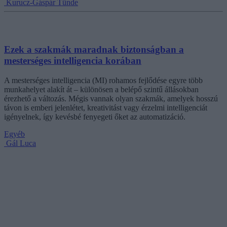
Kurucz-Gáspár Tünde
Ezek a szakmák maradnak biztonságban a
mesterséges intelligencia korában
A mesterséges intelligencia (MI) rohamos fejlődése egyre több
munkahelyet alakít át – különösen a belépő szintű állásokban
érezhető a változás. Mégis vannak olyan szakmák, amelyek hosszú
távon is emberi jelenlétet, kreativitást vagy érzelmi intelligenciát
igényelnek, így kevésbé fenyegeti őket az automatizáció.
Egyéb
Gál Luca