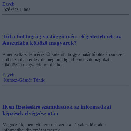
Egyéb
Székács Linda
Túl a boldogság vasfüggönyén: elégedettebbek az
Ausztriába költöző magyarok?
A nemzetközi felmérésből kiderült, hogy a határ túloldalán sincsen
kolbászból a kerítés, de még mindig jobban érzik magukat a
kiköltözött magyarok, mint itthon.
Egyéb
Kurucz-Gáspár Tünde
Ilyen fizetésekre számíthattok az informatikai
képzések elvégzése után
Megnéztük, mennyit keresnek azok a pályakezdők, akik
informatikai diplomát szereztek.