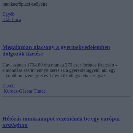
munkaerőpiaci esélyeire.
Egyéb
Gál Luca
Megalázóan alacsony a gyermekvédelemben
dolgozók fizetése
Havi szinten 170-180 óra munka 270 ezer forintos fizetésért -
elmondása szerint ennyit keres az a gyerekfelügyelő, aki egy
lakóotthon tizenegy 8 és 17 év közötti gyerekek vigyáz.
Egyéb
Kurucz-Gáspár Tünde
Hétórás munkanapot vezetnének be egy európai
országban