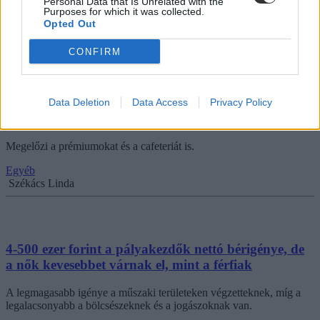
Personal Data that Is Unrelated with the
Purposes for which it was collected.
Egyéb
Opted Out
Székács Linda
CONFIRM
Az extra szabadnapoknál és a bónuszoknál is
Data Deletion
Data Access
Privacy Policy
fontosabb a home office a pályakezdők számára
Megelőzi a prémiumokat és a cafeteriát is.
Egyéb
Székács Linda
4-500 ezer forint a pályakezdők nettó bérigénye, de
a nők kevesebbet várnak el, mint a férfiak
A legmagasabb igénye a műszaki területeken végzetteknek, míg a
legalacsonyabb a bölcsészeknek és a jogászoknak van.