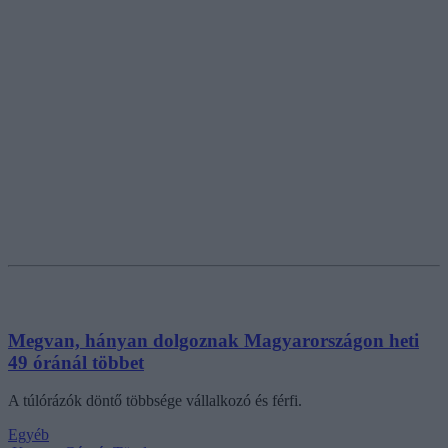
Megvan, hányan dolgoznak Magyarországon heti
49 óránál többet
A túlórázók döntő többsége vállalkozó és férfi.
Egyéb