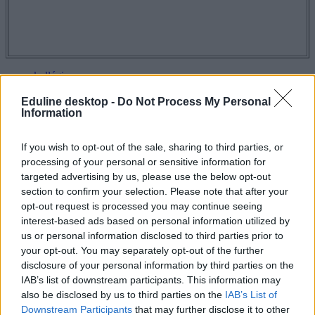
kollégium
egyetemista
Svédország
Eduline desktop -
Do Not Process My Personal
Information
diákszállás
campus life
kollégiumi élet
If you wish to opt-out of the sale, sharing to third parties, or
processing of your personal or sensitive information for
Hozzászólások
targeted advertising by us, please use the below opt-out
section to confirm your selection. Please note that after your
opt-out request is processed you may continue seeing
interest-based ads based on personal information utilized by
us or personal information disclosed to third parties prior to
your opt-out. You may separately opt-out of the further
disclosure of your personal information by third parties on the
IAB’s list of downstream participants. This information may
Több mint kétszer annyi diák jutott be a
also be disclosed by us to third parties on the
IAB’s List of
felsőoktatásba, mint ahány kollégiumi férőhely
Downstream Participants
that may further disclose it to other