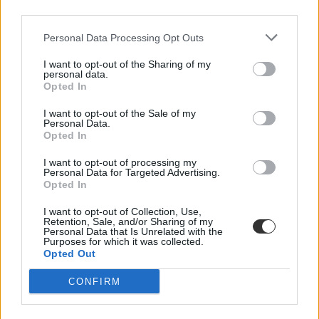
összesen van
third parties.
Nemcsak abban vannak jelentős különbségek az egyetemek között,
Personal Data Processing Opt Outs
hogy hány kollégiumi férőhely jut a hallgatókra, a térítési díj összege
sem egységes. Míg a BME-n 100 újonnan felvett egyetemistára 76
I want to opt-out of the Sharing of my
férőhely jut, a BGE-n mindössze 16, a legolcsóbb havi kollégiumi
personal data.
díjak pedig 9300 és 25 500 forint között mozognak a vizsgált
Opted In
intézményekben. Megnéztük, hol mekkora a kollégiumi kapacitás,
mennyit kell fizetni, és mi alapján dől el, hogy ki költözhet be.
I want to opt-out of the Sale of my
Personal Data.
Felsőoktatás
Opted In
Szöllősi Anna
I want to opt-out of processing my
Dolgoznának az egyetem mellett, mégsem
Personal Data for Targeted Advertising.
Opted In
vállalhatnak diákmunkát – több mint százezer
levelezős hallgatót érinthet a szabály
I want to opt-out of Collection, Use,
Retention, Sale, and/or Sharing of my
Personal Data that Is Unrelated with the
„Szinte bárhol voltam állásinterjún, mikor megtudták, hogy levelező
Purposes for which it was collected.
tagozatos hallgató vagyok, egyből húzni kezdték a szájukat” –
Opted Out
számolt be tapasztalatairól az Eduline-nak egy egyetemista. Példája
azonban korántsem egyedi: több levelezős hallgató számolt be
CONFIRM
hasonló nehézségekről.
Campus life