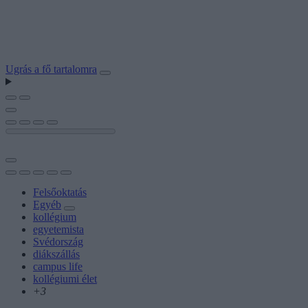
Ugrás a fő tartalomra
Felsőoktatás
Egyéb
kollégium
egyetemista
Svédország
diákszállás
campus life
kollégiumi élet
+3