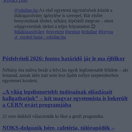
Kovács Dóri
@eduline.hu
Az első egyetemi ügyintézések között a
diákigazolvány igénylése is szerepel. Bár elsőre
bonyolultnak tűnhet, néhány lépésből megvan – most
végigvezetünk titeket a teljes folyamaton.😉
#diákigazolvány
#egyetem
#neptun
#eduline
#foryou
♬ eredeti hang - eduline.hu
Pótfelvételi 2026: fontos határidő jár le ma éjfélkor
Néhány óra múlva bezár a felvi.hu egyik legfontosabb felülete – aki
lemarad, annak idén már nem lesz újabb esélye szeptemberben
egyetemet kezdeni.
„A világ legelismertebb tudósainak előadásait
hallgathatjuk” – két magyar egyetemista is bekerült
a CERN nyári programjába
21 ezer diákból választották ki őket a genfi programba.
NOKS-dolgozók bére, cafetéria, túlórapótlék –