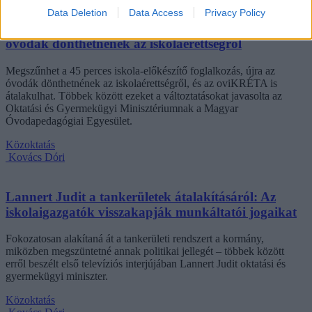
Kovács Dóri
Data Deletion
Data Access
Privacy Policy
Eltörölnék a 45 perces iskola-előkészítőt, újra az
óvodák dönthetnének az iskolaérettségről
Megszűnhet a 45 perces iskola-előkészítő foglalkozás, újra az
óvodák dönthetnének az iskolaérettségről, és az oviKRÉTA is
átalakulhat. Többek között ezeket a változtatásokat javasolta az
Oktatási és Gyermekügyi Minisztériumnak a Magyar
Óvodapedagógiai Egyesület.
Közoktatás
Kovács Dóri
Lannert Judit a tankerületek átalakításáról: Az
iskolaigazgatók visszakapják munkáltatói jogaikat
Fokozatosan alakítaná át a tankerületi rendszert a kormány,
miközben megszüntetné annak politikai jellegét – többek között
erről beszélt első televíziós interjújában Lannert Judit oktatási és
gyermekügyi miniszter.
Közoktatás