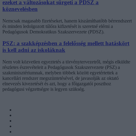
ezeket a változásokat sürgeti a PDSZ a
köznevelésben
Nemcsak magasabb fizetéseket, hanem kiszámíthatóbb bérrendszert
és minden ledolgozott túlóra kifizetését is szeretné elérni a
Pedagógusok Demokratikus Szakszervezete (PDSZ).
PSZ: a szakképzésben a felelősség mellett hatáskört
is kell adni az iskoláknak
Nem volt közvetlen egyeztetés a törvénytervezetről, mégis elküldte
részletes észrevételeit a Pedagógusok Szakszervezete (PSZ) a
szakminisztériumnak, melyben többek között egyetértettek a
kancellári rendszer megszüntetésével, de javasolják az oktató
elnevezés kivezetését és azt, hogy a főigazgatói poszthoz
pedagógusi végzettségre is legyen szükség.