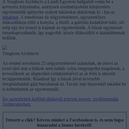
A Tengbom Architects a Lundi Egyetem hallgatóit vonta be a
tervezési folyamatba, amelynek eredményeként kifejezetten
egyetemisták igényeire szabott lakásokat alakítottak ki - írja az
Inhabitat
. A mindössze tíz négyzetméteres, egyszemélyes
diákszálláson elfér a konyha, a fürdő, a galérián kialakított háló, sőt
még egy kis teraszt is kapnak az egyetemisták. A házak egymással
összekapcsolhatók, így nagyobb, közös diákszállót is kialakíthatnak
belőlük.
Tengbom Architects
Az eredeti tervekben 25 négyzetméterrel számoltak, de mivel az
ezzel járó árat a diákok nem tudták volna megengedni maguknak, a
tervezőknek az alapterület csökkentésével az ár felét is sikerült
lecsippenteniük. Ráadásul így a házak jóval kevesebb
üvegházhatású gázt bocsátanak ki. Tavaly már huszonkét lakásba be
is költözhettek az egyetemisták.
Így szerezhettek külföldi diplomát teljesen ingyen: továbbtanulás
Svédországban.
Tetszett a cikk? Kövess minket a Facebookon is, és nem fogsz
lemaradni a fontos hírekről!