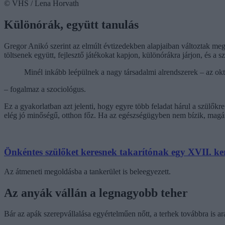
© VHS / Lena Horvath
Különórák, együtt tanulás
Gregor Anikó szerint az elmúlt évtizedekben alapjaiban változtak meg
töltsenek együtt, fejlesztő játékokat kapjon, különórákra járjon, és a 
Minél inkább leépülnek a nagy társadalmi alrendszerek – az okt
– fogalmaz a szociológus.
Ez a gyakorlatban azt jelenti, hogy egyre több feladat hárul a szülőkre
elég jó minőségű, otthon főz. Ha az egészségügyben nem bízik, mag
Önkéntes szülőket keresnek takarítónak egy XVII. ker
Az átmeneti megoldásba a tankerület is beleegyezett.
Az anyák vállán a legnagyobb teher
Bár az apák szerepvállalása egyértelműen nőtt, a terhek továbbra is ar