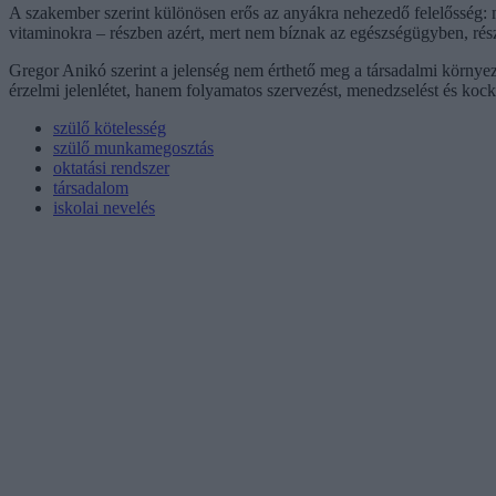
A szakember szerint különösen erős az anyákra nehezedő felelősség: ma
vitaminokra – részben azért, mert nem bíznak az egészségügyben, rész
Gregor Anikó szerint a jelenség nem érthető meg a társadalmi környez
érzelmi jelenlétet, hanem folyamatos szervezést, menedzselést és kocká
szülő kötelesség
szülő munkamegosztás
oktatási rendszer
társadalom
iskolai nevelés