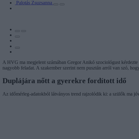
Palotás Zsuzsanna
A HVG ma megjelent számában Gregor Anikó szociológust kérdezte arr
nagyobb feladat. A szakember szerint nem pusztán arról van szó, hogy 
Duplájára nőtt a gyerekre fordított idő
Az időmérleg-adatokból látványos trend rajzolódik ki: a szülők ma jóv