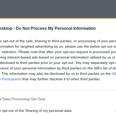
esktop -
Do Not Process My Personal Information
to opt-out of the sale, sharing to third parties, or processing of your per
formation for targeted advertising by us, please use the below opt-out s
r selection. Please note that after your opt-out request is processed y
eing interest-based ads based on personal information utilized by us or
disclosed to third parties prior to your opt-out. You may separately opt-
losure of your personal information by third parties on the IAB’s list of
. This information may also be disclosed by us to third parties on the
IA
Participants
that may further disclose it to other third parties.
k, akiknek nincs gyerekük – az ő „nulla percük” lefelé húzza a számok
l Data Processing Opt Outs
o opt-out of the Sharing of my personal data.