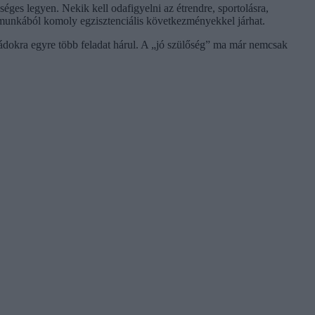
éges legyen. Nekik kell odafigyelni az étrendre, sportolásra,
a munkából komoly egzisztenciális következményekkel járhat.
ládokra egyre több feladat hárul. A „jó szülőség” ma már nemcsak