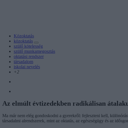
Közoktatás
közoktatás
szülő kötelesség
szülő munkamegosztás
oktatási rendszer
társadalom
iskolai nevelés
+2
Az elmúlt évtizedekben radikálisan átalakul
Ma már nem elég gondoskodni a gyerekről: fejleszteni kell, különórára 
társadalmi alrendszerek, mint az oktatás, az egészségügy és az idősgo