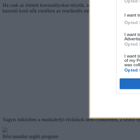
Opted 
Ha csak az érintett korosztályokat nézzük, sokkal drámaibb a változá
hasonló korú nők esetében az emelkedés még látványosabb: a napi 97 p
I want t
Opted 
I want 
Advertis
Opted 
I want t
of my P
was col
Opted 
Vagyis miközben a munkahelyi elvárások nem csökkentek, a szülői sze
Bési tanulást segító program