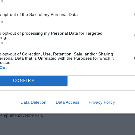
In
s. A harmincas éveikben járó férfiak a nyolcvanas években átlagosan 72
ercről 210 percre nőtt a gyerekekre fordított idő. A negyvenes korosz
o opt-out of the Sale of my Personal Data.
In
to opt-out of processing my Personal Data for Targeted
ing.
In
o opt-out of Collection, Use, Retention, Sale, and/or Sharing
ersonal Data that Is Unrelated with the Purposes for which it
lected.
Out
CONFIRM
Data Deletion
Data Access
Privacy Policy
rep intenzívebbé vált.