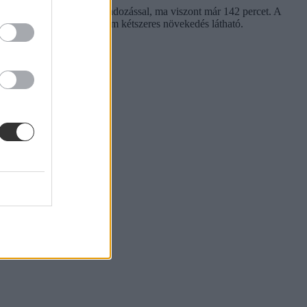
 percet töltöttek gyerekgondozással, ma viszont már 142 percet. A
tályban is hasonló, csaknem kétszeres növekedés látható.