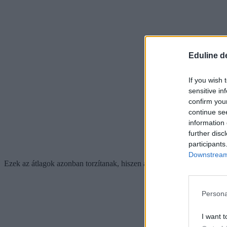
Eduline d
If you wish 
sensitive in
confirm you
continue se
information 
further disc
participants
Downstream 
Ezek az átlagok azonban torzítanak, hiszen azok is szerepelnek bennü
Persona
I want t