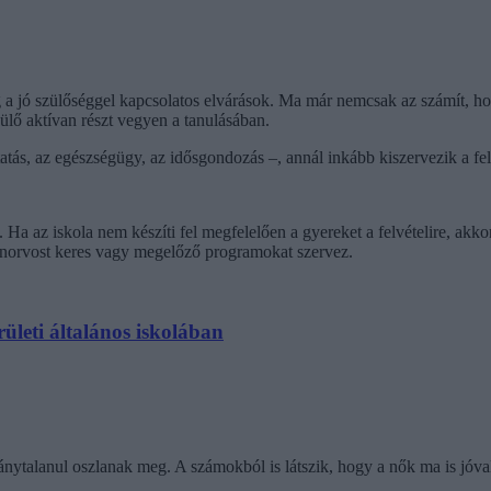
 a jó szülőséggel kapcsolatos elvárások. Ma már nemcsak az számít, hogy
szülő aktívan részt vegyen a tanulásában.
atás, az egészségügy, az idősgondozás –, annál inkább kiszervezik a fe
. Ha az iskola nem készíti fel megfelelően a gyereket a felvételire, akk
ánorvost keres vagy megelőző programokat szervez.
ületi általános iskolában
ánytalanul oszlanak meg. A számokból is látszik, hogy a nők ma is jóval 