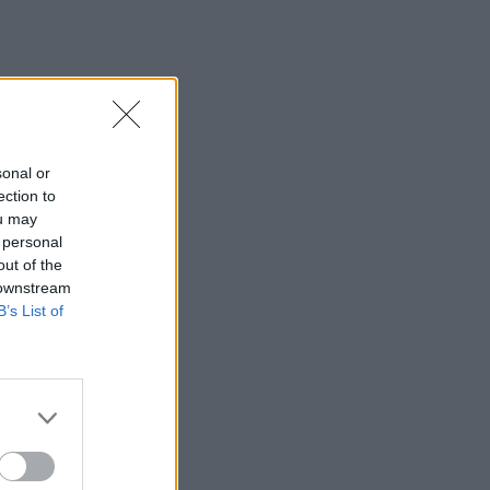
sonal or
ection to
ou may
 personal
out of the
 downstream
B’s List of
at.