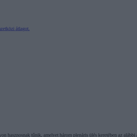
etközi átlagot.
yon hasznosnak tűnik, amelyet három plenáris ülés keretében az alábbi