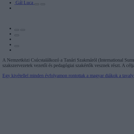
Gál Luca
A Nemzetközi Csúcstalálkozó a Tanári Szakmáról (International Summi
szakszervezetek vezetői és pedagógiai szakértők vesznek részt. A célja
Egy kivétellel minden évfolyamon rontottak a magyar diákok a taval