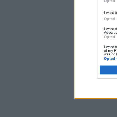
Opted 
I want t
Opted 
I want 
Advertis
Opted 
I want t
of my P
was col
Opted 