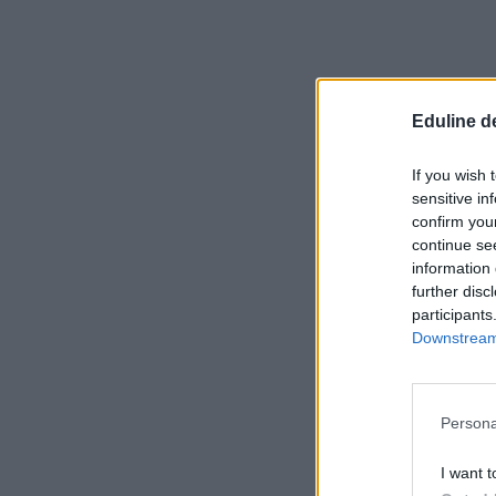
Eduline d
If you wish 
sensitive in
confirm you
continue se
information 
further disc
participants
Downstream 
Persona
I want t