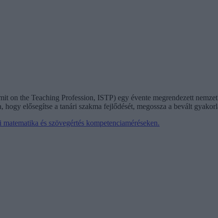
t on the Teaching Profession, ISTP) egy évente megrendezett nemzetkö
, hogy elősegítse a tanári szakma fejlődését, megossza a bevált gyakorl
yi matematika és szövegértés kompetenciaméréseken.