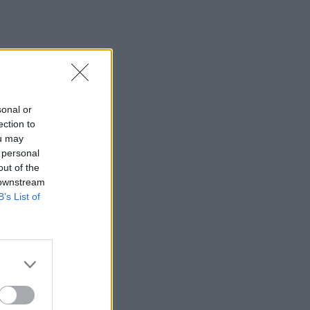
sonal or
ection to
ou may
 personal
out of the
 downstream
B’s List of