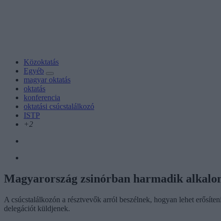
Közoktatás
Egyéb
magyar oktatás
oktatás
konferencia
oktatási csúcstalálkozó
ISTP
+2
Magyarország zsinórban harmadik alkalom
A csúcstalálkozón a résztvevők arról beszélnek, hogyan lehet erősíten
delegációt küldjenek.