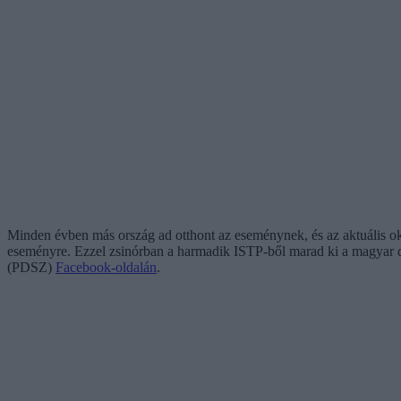
Minden évben más ország ad otthont az eseménynek, és az aktuális ok
eseményre. Ezzel zsinórban a harmadik ISTP-ből marad ki a magyar d
(PDSZ)
Facebook-oldalán
.