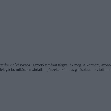
tatási kihívásokhoz igazodó témákat tárgyalják meg. A kormány azonban
elegáció, miközben „irdatlan pénzeket költ utazgatásokra„ -osztotta