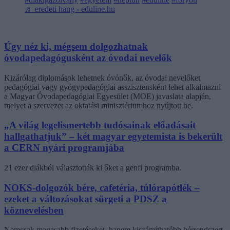
♬ eredeti hang - eduline.hu
Úgy néz ki, mégsem dolgozhatnak
óvodapedagógusként az óvodai nevelők
Kizárólag diplomások lehetnek óvónők, az óvodai nevelőket
pedagógiai vagy gyógypedagógiai asszisztensként lehet alkalmazni
a Magyar Óvodapedagógiai Egyesület (MOE) javaslata alapján,
melyet a szervezet az oktatási minisztériumhoz nyújtott be.
„A világ legelismertebb tudósainak előadásait
hallgathatjuk” – két magyar egyetemista is bekerült
a CERN nyári programjába
21 ezer diákból választották ki őket a genfi programba.
NOKS-dolgozók bére, cafetéria, túlórapótlék –
ezeket a változásokat sürgeti a PDSZ a
köznevelésben
Nemcsak magasabb fizetéseket, hanem kiszámíthatóbb bérrendszert