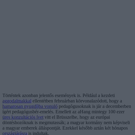
Történtek azonban jelentős események is. Például a kezdeti
aggodalmakkal
ellentétben februárban körvonalazódott, hogy a
hamarosan nyugdíjba vonuló
pedagógusoknak is jár a decemberben
ígért pedagógusbér-emelés. Emellett az aHang mintegy 100 ezer
üres konzultációs ívet
vitt el Brüsszelbe, hogy az európai
döntéshozóknak is megmutassák; a magyar kormány nem képviseli
a magyar emberek álláspontját. Ezekkel később aztán két hónapos
országjárásra
is indultak.