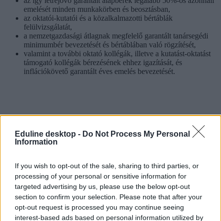
az így létrejövő garantált alapbérek legalább 50%-os azonnali
emelését minden munkakörben és beosztásban,
az oktatói-kutatói és a közalkalmazotti bértáblák
felülvizsgálatát,
a nemzetgazdasági átlagnak megfelelő garantált tanársegédi
minimumbér bevezetését és bértáblában való rögzítését,
valamint a további oktató kollégák, illetve a kutatást-oktatást
támogató kollégák bérezésének ehhez igazítását, és
inflációkövető garantált éves emelés bevezetését.
Eduline desktop -
Do Not Process My Personal
Information
If you wish to opt-out of the sale, sharing to third parties, or
processing of your personal or sensitive information for
targeted advertising by us, please use the below opt-out
section to confirm your selection. Please note that after your
opt-out request is processed you may continue seeing
interest-based ads based on personal information utilized by