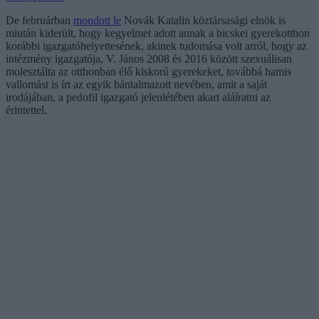
De februárban
mondott le
Novák Katalin köztársasági elnök is
miután kiderült, hogy kegyelmet adott annak a bicskei gyerekotthon
korábbi igazgatóhelyettesének, akinek tudomása volt arról, hogy az
intézmény igazgatója, V. János 2008 és 2016 között szexuálisan
molesztálta az otthonban élő kiskorú gyerekeket, továbbá hamis
vallomást is írt az egyik bántalmazott nevében, amit a saját
irodájában, a pedofil igazgató jelenlétében akart aláíratni az
érintettel.