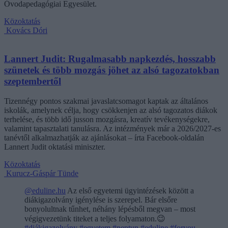
Óvodapedagógiai Egyesület.
Közoktatás
Kovács Dóri
Lannert Judit: Rugalmasabb napkezdés, hosszabb
szünetek és több mozgás jöhet az alsó tagozatokban
szeptembertől
Tizennégy pontos szakmai javaslatcsomagot kaptak az általános
iskolák, amelynek célja, hogy csökkenjen az alsó tagozatos diákok
terhelése, és több idő jusson mozgásra, kreatív tevékenységekre,
valamint tapasztalati tanulásra. Az intézmények már a 2026/2027-es
tanévtől alkalmazhatják az ajánlásokat – írta Facebook-oldalán
Lannert Judit oktatási miniszter.
Közoktatás
Kurucz-Gáspár Tünde
@eduline.hu
Az első egyetemi ügyintézések között a
diákigazolvány igénylése is szerepel. Bár elsőre
bonyolultnak tűnhet, néhány lépésből megvan – most
végigvezetünk titeket a teljes folyamaton.😉
#diákigazolvány
#egyetem
#neptun
#eduline
#foryou