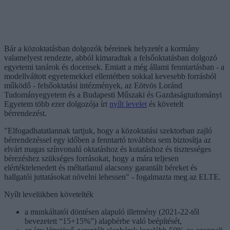
Bár a közoktatásban dolgozók béreinek helyzetét a kormány
valamelyest rendezte, abból kimaradtak a felsőoktatásban dolgozó
egyetemi tanárok és docensek. Emiatt a még állami fenntartásban - a
modellváltott egyetemekkel ellentétben sokkal kevesebb forrásból
működő - felsőoktatási intézmények, az Eötvös Loránd
Tudományegyetem és a Budapesti Műszaki és Gazdaságtudományi
Egyetem több ezer dolgozója írt
nyílt levelet
és követelt
bérrendezést.
"Elfogadhatatlannak tartjuk, hogy a közoktatási szektorban zajló
bérrendezéssel egy időben a fenntartó továbbra sem biztosítja az
elvárt magas színvonalú oktatáshoz és kutatáshoz és tisztességes
bérezéshez szükséges forrásokat, hogy a mára teljesen
elértéktelenedett és méltatlanul alacsony garantált béreket és
hallgatói juttatásokat növelni lehessen" - fogalmazta meg az ELTE.
Nyílt levelükben követelték
a munkáltatói döntésen alapuló illetmény (2021-22-től
bevezetett “15+15%”) alapbérbe való beépítését,