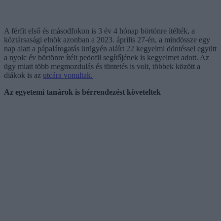
A férfit első és másodfokon is 3 év 4 hónap börtönre ítélték, a
köztársasági elnök azonban a 2023. április 27-én, a mindössze egy
nap alatt a pápalátogatás ürügyén aláírt 22 kegyelmi döntéssel együtt
a nyolc év börtönre ítélt pedofil segítőjének is kegyelmet adott. Az
ügy miatt több megmozdulás és tüntetés is volt, többek között a
diákok is az
utcára vonultak.
Az egyetemi tanárok is bérrendezést követeltek