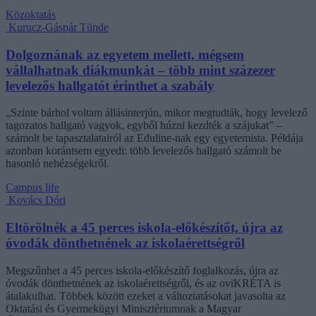
Közoktatás
Kurucz-Gáspár Tünde
Dolgoznának az egyetem mellett, mégsem
vállalhatnak diákmunkát – több mint százezer
levelezős hallgatót érinthet a szabály
„Szinte bárhol voltam állásinterjún, mikor megtudták, hogy levelező
tagozatos hallgató vagyok, egyből húzni kezdték a szájukat” –
számolt be tapasztalatairól az Eduline-nak egy egyetemista. Példája
azonban korántsem egyedi: több levelezős hallgató számolt be
hasonló nehézségekről.
Campus life
Kovács Dóri
Eltörölnék a 45 perces iskola-előkészítőt, újra az
óvodák dönthetnének az iskolaérettségről
Megszűnhet a 45 perces iskola-előkészítő foglalkozás, újra az
óvodák dönthetnének az iskolaérettségről, és az oviKRÉTA is
átalakulhat. Többek között ezeket a változtatásokat javasolta az
Oktatási és Gyermekügyi Minisztériumnak a Magyar