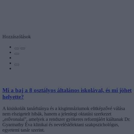
Hozzászólások
Mi a baj a 8 osztályos általános iskolával, és mi jöhet
helyette?
A kisiskolák tanárhiánya és a kisgimnáziumok elitképzővé válása
nem elszigetelt hibák, hanem a jelenlegi oktatási szerkezet
„erővonalai”, amelyek a rendszer gyökeres reformjáért kiáltanak Dr.
Gyarmathy Éva klinikai és neveléslélektani szakpszichológus,
egyetemi tanár szerint.