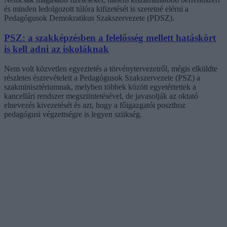
és minden ledolgozott túlóra kifizetését is szeretné elérni a
Pedagógusok Demokratikus Szakszervezete (PDSZ).
PSZ: a szakképzésben a felelősség mellett hatáskört
is kell adni az iskoláknak
Nem volt közvetlen egyeztetés a törvénytervezetről, mégis elküldte
részletes észrevételeit a Pedagógusok Szakszervezete (PSZ) a
szakminisztériumnak, melyben többek között egyetértettek a
kancellári rendszer megszüntetésével, de javasolják az oktató
elnevezés kivezetését és azt, hogy a főigazgatói poszthoz
pedagógusi végzettségre is legyen szükség.