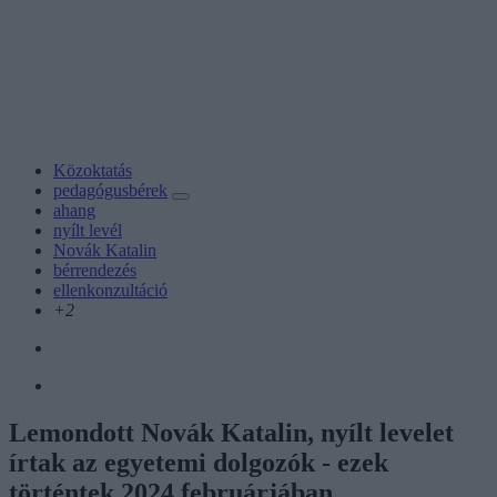
Közoktatás
pedagógusbérek
ahang
nyílt levél
Novák Katalin
bérrendezés
ellenkonzultáció
+2
Lemondott Novák Katalin, nyílt levelet
írtak az egyetemi dolgozók - ezek
történtek 2024 februárjában