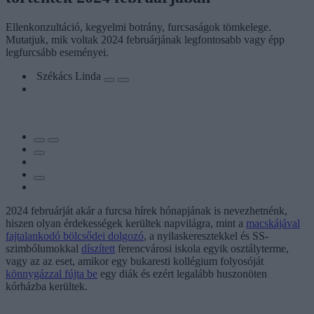
Ellenkonzultáció, kegyelmi botrány, furcsaságok tömkelege.
Mutatjuk, mik voltak 2024 februárjának legfontosabb vagy épp
legfurcsább eseményei.
Székács Linda
2024 februárját akár a furcsa hírek hónapjának is nevezhetnénk,
hiszen olyan érdekességek kerültek napvilágra, mint a
macskájával
fajtalankodó bölcsődei dolgozó
, a nyilaskeresztekkel és SS-
szimbólumokkal
díszített
ferencvárosi iskola egyik osztályterme,
vagy az az eset, amikor egy bukaresti kollégium folyosóját
könnygázzal fújta be
egy diák és ezért legalább huszonöten
kórházba kerültek.