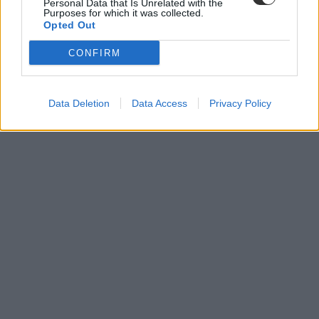
Personal Data that Is Unrelated with the
Purposes for which it was collected.
Opted Out
ahang
CONFIRM
nyílt levél
Novák Katalin
bérrendezés
ellenkonzultáció
Data Deletion
Data Access
Privacy Policy