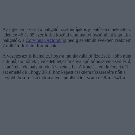
Az egyetem szerint a hallgatói ösztöndíjak is jelentősen emelkedtek:
jelenleg 45 és 85 ezer forint közötti tanulmányi ösztöndíjat kapnak a
hallgatók, a
Corvinus Ösztöndíjra
pedig az elmúlt években csaknem
7 milliárd forintot fordítottak.
A vezetés azt is kiemelte, hogy a munkavállalói fizetések „több mint
a duplájára nőttek”, emellett teljesítményalapú bónuszrendszert és új
akadémiai életpályamodellt vezettek be. A kutatási eredményeknél
azt emelték ki, hogy 2018-hoz képest csaknem tízszeresére nőtt a
legjobb besorolású tudományos publikációk száma: 58-ról 549-re.