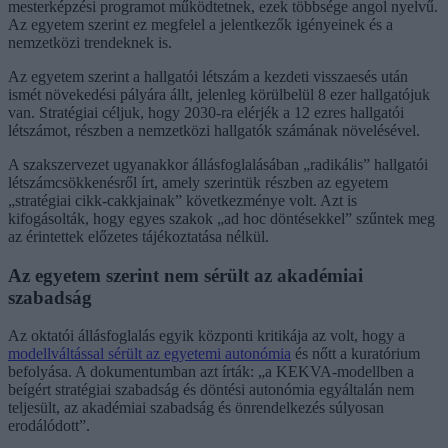
mesterképzési programot működtetnek, ezek többsége angol nyelvű.
Az egyetem szerint ez megfelel a jelentkezők igényeinek és a
nemzetközi trendeknek is.
Az egyetem szerint a hallgatói létszám a kezdeti visszaesés után
ismét növekedési pályára állt, jelenleg körülbelül 8 ezer hallgatójuk
van. Stratégiai céljuk, hogy 2030-ra elérjék a 12 ezres hallgatói
létszámot, részben a nemzetközi hallgatók számának növelésével.
A szakszervezet ugyanakkor állásfoglalásában „radikális” hallgatói
létszámcsökkenésről írt, amely szerintük részben az egyetem
„stratégiai cikk-cakkjainak” következménye volt. Azt is
kifogásolták, hogy egyes szakok „ad hoc döntésekkel” szűntek meg
az érintettek előzetes tájékoztatása nélkül.
Az egyetem szerint nem sérült az akadémiai
szabadság
Az oktatói állásfoglalás egyik központi kritikája az volt, hogy a
modellváltással sérült az egyetemi autonómia
és nőtt a kuratórium
befolyása. A dokumentumban azt írták: „a KEKVA-modellben a
beígért stratégiai szabadság és döntési autonómia egyáltalán nem
teljesült, az akadémiai szabadság és önrendelkezés súlyosan
erodálódott”.