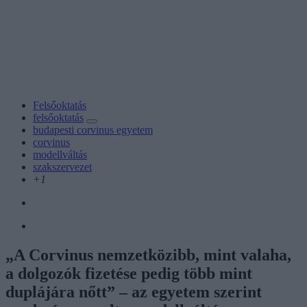
Felsőoktatás
felsőoktatás
budapesti corvinus egyetem
corvinus
modellváltás
szakszervezet
+1
„A Corvinus nemzetközibb, mint valaha,
a dolgozók fizetése pedig több mint
duplájára nőtt” – az egyetem szerint