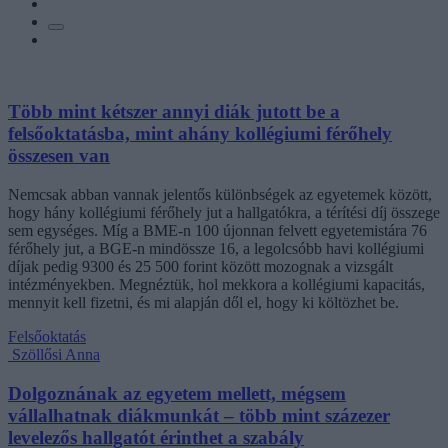
Több mint kétszer annyi diák jutott be a
felsőoktatásba, mint ahány kollégiumi férőhely
összesen van
Nemcsak abban vannak jelentős különbségek az egyetemek között,
hogy hány kollégiumi férőhely jut a hallgatókra, a térítési díj összege
sem egységes. Míg a BME-n 100 újonnan felvett egyetemistára 76
férőhely jut, a BGE-n mindössze 16, a legolcsóbb havi kollégiumi
díjak pedig 9300 és 25 500 forint között mozognak a vizsgált
intézményekben. Megnéztük, hol mekkora a kollégiumi kapacitás,
mennyit kell fizetni, és mi alapján dől el, hogy ki költözhet be.
Felsőoktatás
Szöllősi Anna
Dolgoznának az egyetem mellett, mégsem
vállalhatnak diákmunkát – több mint százezer
levelezős hallgatót érinthet a szabály