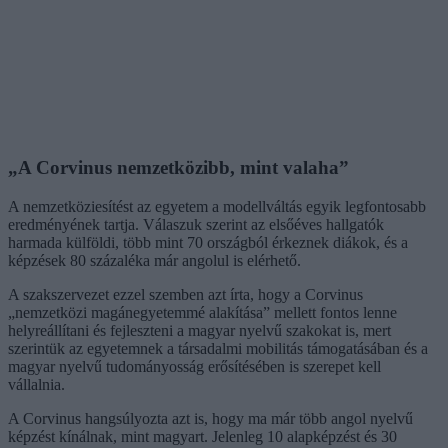
„A Corvinus nemzetközibb, mint valaha”
A nemzetköziesítést az egyetem a modellváltás egyik legfontosabb
eredményének tartja. Válaszuk szerint az elsőéves hallgatók
harmada külföldi, több mint 70 országból érkeznek diákok, és a
képzések 80 százaléka már angolul is elérhető.
A szakszervezet ezzel szemben azt írta, hogy a Corvinus
„nemzetközi magánegyetemmé alakítása” mellett fontos lenne
helyreállítani és fejleszteni a magyar nyelvű szakokat is, mert
szerintük az egyetemnek a társadalmi mobilitás támogatásában és a
magyar nyelvű tudományosság erősítésében is szerepet kell
vállalnia.
A Corvinus hangsúlyozta azt is, hogy ma már több angol nyelvű
képzést kínálnak, mint magyart. Jelenleg 10 alapképzést és 30