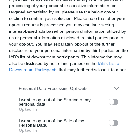
A javaslat szerint a jelenlegi kuratórium helyét egy öttagú Egyetemi
processing of your personal or sensitive information for
Fenntartói Testület venné át. Ebben négy külső tag – köztük egy
nemzetközi tapasztalattal rendelkező akadémiai vezető – és a rektor
targeted advertising by us, please use the below opt-out
kapna helyet. Aktív politikus vagy kormányzati vezető nem lehetne
section to confirm your selection. Please note that after your
tagja a testületnek.
opt-out request is processed you may continue seeing
interest-based ads based on personal information utilized by
A szakszervezet ugyanakkor azt szeretné, hogy az esetleges új
us or personal information disclosed to third parties prior to
fenntartói testület kizárólag gazdasági kérdésekkel foglalkozzon, és
ne legyen beleszólása az akadémiai ügyekbe.
your opt-out. You may separately opt-out of the further
disclosure of your personal information by third parties on the
Az EU-s pénzek hiányát a Corvinus is problémának
IAB’s list of downstream participants. This information may
tartja
also be disclosed by us to third parties on the
IAB’s List of
Downstream Participants
that may further disclose it to other
A szakszervezet egyik fontos kritikája volt, hogy a KEKVA-modell
third parties.
miatt az egyetem uniós forrásoktól esett el. Állásfoglalásukban azt
írták: „komoly veszteséget okozott”, hogy az intézmény nem tudott
Personal Data Processing Opt Outs
élni az EU-s pályázatok előnyeivel.
I want to opt-out of the Sharing of my
A Corvinus ezt nem vitatta: válaszuk szerint az Erasmus+, Horizont
personal data.
és RRF programokhoz való korlátozott hozzáférés valóban
Opted In
nehézséget okozott.
I want to opt-out of the Sale of my
Azt írták ugyanakkor, hogy az egyetem saját forrásokkal és
Personal Data.
nemzetközi partnerhálózatával „valamelyest mérsékelni tudta a kieső
Opted In
lehetőségek hatását”. Hozzátették: „kiemelten fontos és pozitív