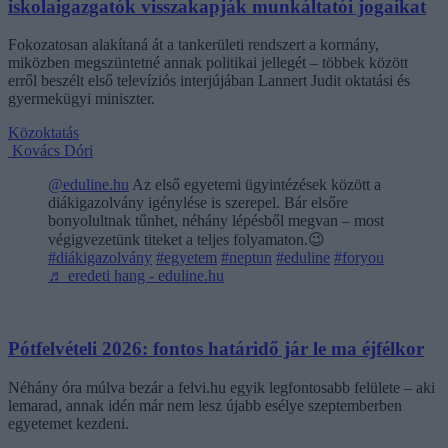
iskolaigazgatók visszakapják munkáltatói jogaikat
Fokozatosan alakítaná át a tankerületi rendszert a kormány,
miközben megszüntetné annak politikai jellegét – többek között
erről beszélt első televíziós interjújában Lannert Judit oktatási és
gyermekügyi miniszter.
Közoktatás
Kovács Dóri
@eduline.hu
Az első egyetemi ügyintézések között a
diákigazolvány igénylése is szerepel. Bár elsőre
bonyolultnak tűnhet, néhány lépésből megvan – most
végigvezetünk titeket a teljes folyamaton.😉
#diákigazolvány
#egyetem
#neptun
#eduline
#foryou
♬ eredeti hang - eduline.hu
Pótfelvételi 2026: fontos határidő jár le ma éjfélkor
Néhány óra múlva bezár a felvi.hu egyik legfontosabb felülete – aki
lemarad, annak idén már nem lesz újabb esélye szeptemberben
egyetemet kezdeni.