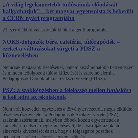
„A világ legelismertebb tudósainak előadásait
hallgathatjuk” – két magyar egyetemista is bekerült
a CERN nyári programjába
21 ezer diákból választották ki őket a genfi programba.
NOKS-dolgozók bére, cafetéria, túlórapótlék –
ezeket a változásokat sürgeti a PDSZ a
köznevelésben
Nemcsak magasabb fizetéseket, hanem kiszámíthatóbb bérrendszert
és minden ledolgozott túlóra kifizetését is szeretné elérni a
Pedagógusok Demokratikus Szakszervezete (PDSZ).
PSZ: a szakképzésben a felelősség mellett hatáskört
is kell adni az iskoláknak
Nem volt közvetlen egyeztetés a törvénytervezetről, mégis elküldte
részletes észrevételeit a Pedagógusok Szakszervezete (PSZ) a
szakminisztériumnak, melyben többek között egyetértettek a
kancellári rendszer megszüntetésével, de javasolják az oktató
elnevezés kivezetését és azt, hogy a főigazgatói poszthoz
pedagógusi végzettségre is legyen szükség.