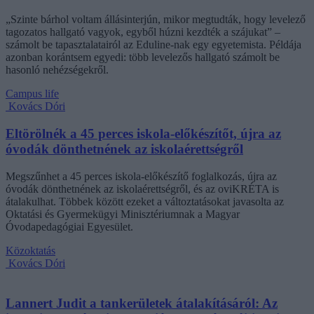
„Szinte bárhol voltam állásinterjún, mikor megtudták, hogy levelező
tagozatos hallgató vagyok, egyből húzni kezdték a szájukat” –
számolt be tapasztalatairól az Eduline-nak egy egyetemista. Példája
azonban korántsem egyedi: több levelezős hallgató számolt be
hasonló nehézségekről.
Campus life
Kovács Dóri
Eltörölnék a 45 perces iskola-előkészítőt, újra az
óvodák dönthetnének az iskolaérettségről
Megszűnhet a 45 perces iskola-előkészítő foglalkozás, újra az
óvodák dönthetnének az iskolaérettségről, és az oviKRÉTA is
átalakulhat. Többek között ezeket a változtatásokat javasolta az
Oktatási és Gyermekügyi Minisztériumnak a Magyar
Óvodapedagógiai Egyesület.
Közoktatás
Kovács Dóri
Lannert Judit a tankerületek átalakításáról: Az