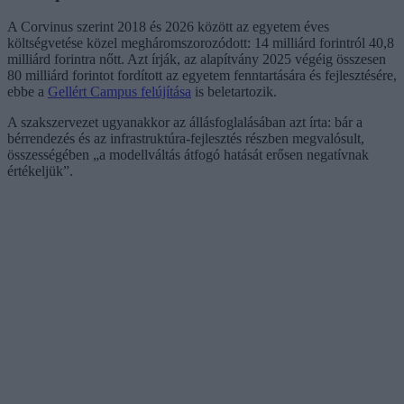
A Corvinus szerint 2018 és 2026 között az egyetem éves
költségvetése közel megháromszorozódott: 14 milliárd forintról 40,8
milliárd forintra nőtt. Azt írják, az alapítvány 2025 végéig összesen
80 milliárd forintot fordított az egyetem fenntartására és fejlesztésére,
ebbe a
Gellért Campus felújítása
is beletartozik.
A szakszervezet ugyanakkor az állásfoglalásában azt írta: bár a
bérrendezés és az infrastruktúra-fejlesztés részben megvalósult,
összességében „a modellváltás átfogó hatását erősen negatívnak
értékeljük”.