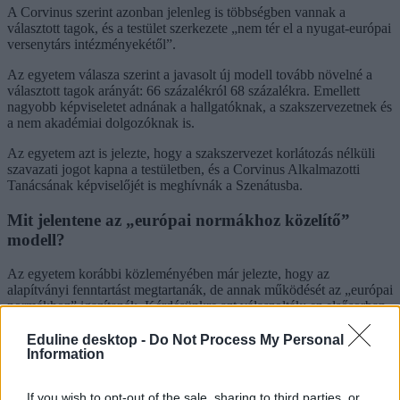
A Corvinus szerint azonban jelenleg is többségben vannak a
választott tagok, és a testület szerkezete „nem tér el a nyugat-európai
versenytárs intézményekétől”.
Az egyetem válasza szerint a javasolt új modell tovább növelné a
választott tagok arányát: 66 százalékról 68 százalékra. Emellett
nagyobb képviseletet adnának a hallgatóknak, a szakszervezetnek és
a nem akadémiai dolgozóknak is.
Az egyetem azt is jelezte, hogy a szakszervezet korlátozás nélküli
szavazati jogot kapna a testületben, és a Corvinus Alkalmazotti
Tanácsának képviselőjét is meghívnák a Szenátusba.
Mit jelentene az „európai normákhoz közelítő”
modell?
Az egyetem korábbi közleményében már jelezte, hogy az
alapítványi fenntartást megtartanák, de annak működését az „európai
normákhoz” igazítanák. Kérdésünkre azt válaszolták: ez elsősorban
olyan hibrid irányítási modellt jelentene, amely több nyugat-európai
egyetemen is működik. Példaként a Copenhagen Business Schoolt,
Eduline desktop -
Do Not Process My Personal
Information
a Bocconi Egyetemet és a Bécsi Közgazdaságtudományi Egyetemet
(WU Vienna) említették.
If you wish to opt-out of the sale, sharing to third parties, or