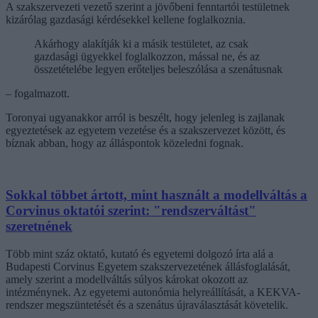
A szakszervezeti vezető szerint a jövőbeni fenntartói testületnek
kizárólag gazdasági kérdésekkel kellene foglalkoznia.
Akárhogy alakítják ki a másik testületet, az csak
gazdasági ügyekkel foglalkozzon, mással ne, és az
összetételébe legyen erőteljes beleszólása a szenátusnak
– fogalmazott.
Toronyai ugyanakkor arról is beszélt, hogy jelenleg is zajlanak
egyeztetések az egyetem vezetése és a szakszervezet között, és
bíznak abban, hogy az álláspontok közeledni fognak.
Sokkal többet ártott, mint használt a modellváltás a
Corvinus oktatói szerint: "rendszerváltást"
szeretnének
Több mint száz oktató, kutató és egyetemi dolgozó írta alá a
Budapesti Corvinus Egyetem szakszervezetének állásfoglalását,
amely szerint a modellváltás súlyos károkat okozott az
intézménynek. Az egyetemi autonómia helyreállítását, a KEKVA-
rendszer megszüntetését és a szenátus újraválasztását követelik.