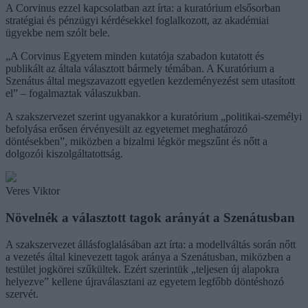
A Corvinus ezzel kapcsolatban azt írta: a kuratórium elsősorban
stratégiai és pénzügyi kérdésekkel foglalkozott, az akadémiai
ügyekbe nem szólt bele.
„A Corvinus Egyetem minden kutatója szabadon kutatott és
publikált az általa választott bármely témában. A Kuratórium a
Szenátus által megszavazott egyetlen kezdeményezést sem utasított
el” – fogalmaztak válaszukban.
A szakszervezet szerint ugyanakkor a kuratórium „politikai-személyi
befolyása erősen érvényesült az egyetemet meghatározó
döntésekben”, miközben a bizalmi légkör megszűnt és nőtt a
dolgozói kiszolgáltatottság.
Veres Viktor
Növelnék a választott tagok arányát a Szenátusban
A szakszervezet állásfoglalásában azt írta: a modellváltás során nőtt
a vezetés által kinevezett tagok aránya a Szenátusban, miközben a
testület jogkörei szűkültek. Ezért szerintük „teljesen új alapokra
helyezve” kellene újraválasztani az egyetem legfőbb döntéshozó
szervét.