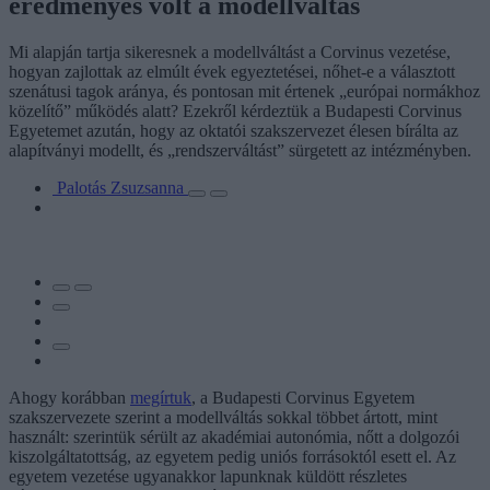
eredményes volt a modellváltás
Mi alapján tartja sikeresnek a modellváltást a Corvinus vezetése,
hogyan zajlottak az elmúlt évek egyeztetései, nőhet-e a választott
szenátusi tagok aránya, és pontosan mit értenek „európai normákhoz
közelítő” működés alatt? Ezekről kérdeztük a Budapesti Corvinus
Egyetemet azután, hogy az oktatói szakszervezet élesen bírálta az
alapítványi modellt, és „rendszerváltást” sürgetett az intézményben.
Palotás Zsuzsanna
Ahogy korábban
megírtuk
, a Budapesti Corvinus Egyetem
szakszervezete szerint a modellváltás sokkal többet ártott, mint
használt: szerintük sérült az akadémiai autonómia, nőtt a dolgozói
kiszolgáltatottság, az egyetem pedig uniós forrásoktól esett el. Az
egyetem vezetése ugyanakkor lapunknak küldött részletes