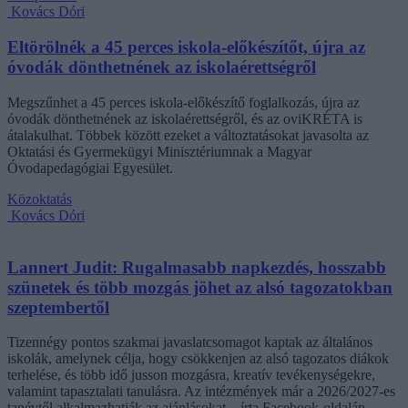
Kovács Dóri
Eltörölnék a 45 perces iskola-előkészítőt, újra az
óvodák dönthetnének az iskolaérettségről
Megszűnhet a 45 perces iskola-előkészítő foglalkozás, újra az
óvodák dönthetnének az iskolaérettségről, és az oviKRÉTA is
átalakulhat. Többek között ezeket a változtatásokat javasolta az
Oktatási és Gyermekügyi Minisztériumnak a Magyar
Óvodapedagógiai Egyesület.
Közoktatás
Kovács Dóri
Lannert Judit: Rugalmasabb napkezdés, hosszabb
szünetek és több mozgás jöhet az alsó tagozatokban
szeptembertől
Tizennégy pontos szakmai javaslatcsomagot kaptak az általános
iskolák, amelynek célja, hogy csökkenjen az alsó tagozatos diákok
terhelése, és több idő jusson mozgásra, kreatív tevékenységekre,
valamint tapasztalati tanulásra. Az intézmények már a 2026/2027-es
tanévtől alkalmazhatják az ajánlásokat – írta Facebook-oldalán