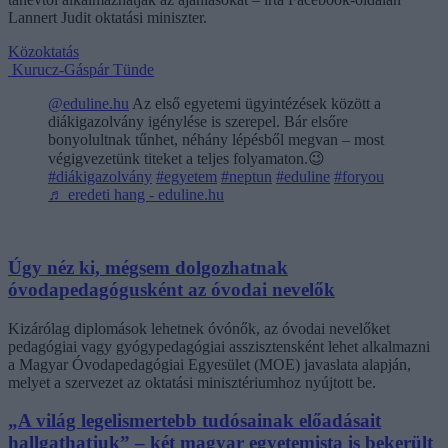
Lannert Judit oktatási miniszter.
Közoktatás
Kurucz-Gáspár Tünde
@eduline.hu
Az első egyetemi ügyintézések között a
diákigazolvány igénylése is szerepel. Bár elsőre
bonyolultnak tűnhet, néhány lépésből megvan – most
végigvezetünk titeket a teljes folyamaton.😉
#diákigazolvány
#egyetem
#neptun
#eduline
#foryou
♬ eredeti hang - eduline.hu
Úgy néz ki, mégsem dolgozhatnak
óvodapedagógusként az óvodai nevelők
Kizárólag diplomások lehetnek óvónők, az óvodai nevelőket
pedagógiai vagy gyógypedagógiai asszisztensként lehet alkalmazni
a Magyar Óvodapedagógiai Egyesület (MOE) javaslata alapján,
melyet a szervezet az oktatási minisztériumhoz nyújtott be.
„A világ legelismertebb tudósainak előadásait
hallgathatjuk” – két magyar egyetemista is bekerült