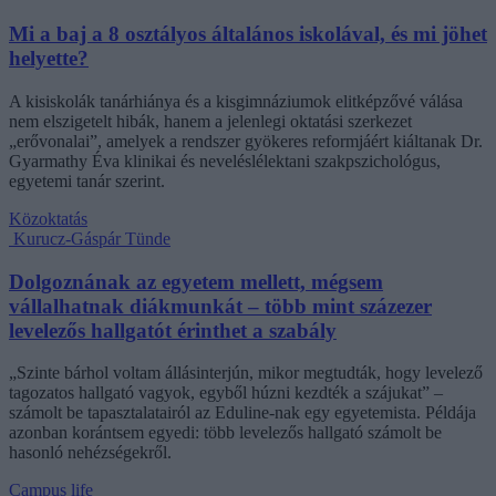
Mi a baj a 8 osztályos általános iskolával, és mi jöhet
helyette?
A kisiskolák tanárhiánya és a kisgimnáziumok elitképzővé válása
nem elszigetelt hibák, hanem a jelenlegi oktatási szerkezet
„erővonalai”, amelyek a rendszer gyökeres reformjáért kiáltanak Dr.
Gyarmathy Éva klinikai és neveléslélektani szakpszichológus,
egyetemi tanár szerint.
Közoktatás
Kurucz-Gáspár Tünde
Dolgoznának az egyetem mellett, mégsem
vállalhatnak diákmunkát – több mint százezer
levelezős hallgatót érinthet a szabály
„Szinte bárhol voltam állásinterjún, mikor megtudták, hogy levelező
tagozatos hallgató vagyok, egyből húzni kezdték a szájukat” –
számolt be tapasztalatairól az Eduline-nak egy egyetemista. Példája
azonban korántsem egyedi: több levelezős hallgató számolt be
hasonló nehézségekről.
Campus life