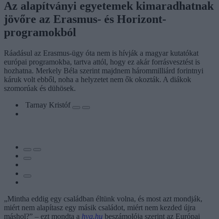
Az alapítványi egyetemek kimaradhatnak
jövőre az Erasmus- és Horizont-
programokból
Ráadásul az Erasmus-ügy óta nem is hívják a magyar kutatókat
európai programokba, tartva attól, hogy ez akár forrásvesztést is
hozhatna. Merkely Béla szerint majdnem hárommilliárd forintnyi
káruk volt ebből, noha a helyzetet nem ők okozták. A diákok
szomorúak és dühösek.
Tarnay Kristóf
„Mintha eddig egy családban éltünk volna, és most azt mondják,
miért nem alapítasz egy másik családot, miért nem kezded újra
máshol?” – ezt mondta a
hvg.hu
beszámolója szerint az Európai