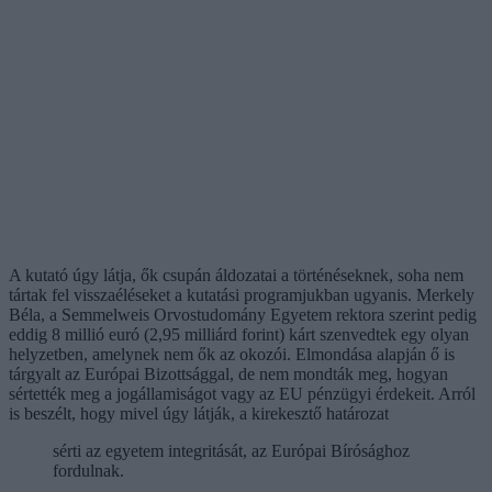
A kutató úgy látja, ők csupán áldozatai a történéseknek, soha nem
tártak fel visszaéléseket a kutatási programjukban ugyanis. Merkely
Béla, a Semmelweis Orvostudomány Egyetem rektora szerint pedig
eddig 8 millió euró (2,95 milliárd forint) kárt szenvedtek egy olyan
helyzetben, amelynek nem ők az okozói. Elmondása alapján ő is
tárgyalt az Európai Bizottsággal, de nem mondták meg, hogyan
sértették meg a jogállamiságot vagy az EU pénzügyi érdekeit. Arról
is beszélt, hogy mivel úgy látják, a kirekesztő határozat
sérti az egyetem integritását, az Európai Bírósághoz
fordulnak.