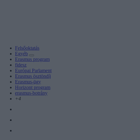
Felsőoktatás
Egyéb
Erasmus program
fidesz
Európai Parlament
Erasmus ösztöndíj
Erasmus-ügy
Horizont program
erasmus-botrány
+4