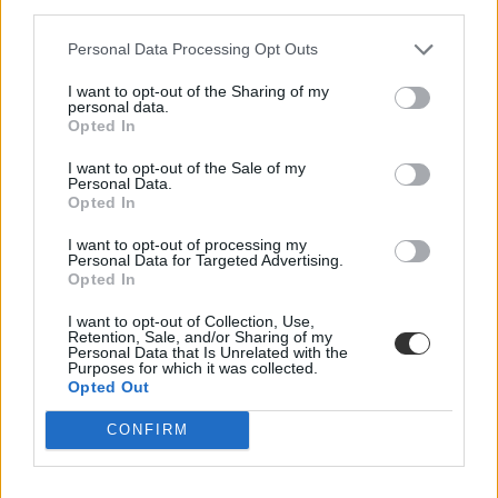
third parties.
Personal Data Processing Opt Outs
I want to opt-out of the Sharing of my
personal data.
Opted In
I want to opt-out of the Sale of my
Personal Data.
Opted In
Erasmus program
I want to opt-out of processing my
fidesz
Personal Data for Targeted Advertising.
Európai Parlament
Opted In
Erasmus ösztöndíj
Erasmus-ügy
I want to opt-out of Collection, Use,
Horizont program
Retention, Sale, and/or Sharing of my
erasmus-botrány
Personal Data that Is Unrelated with the
Purposes for which it was collected.
Opted Out
CONFIRM