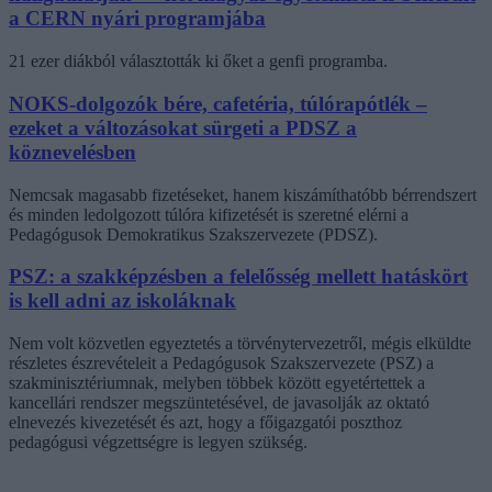
a CERN nyári programjába
21 ezer diákból választották ki őket a genfi programba.
NOKS-dolgozók bére, cafetéria, túlórapótlék –
ezeket a változásokat sürgeti a PDSZ a
köznevelésben
Nemcsak magasabb fizetéseket, hanem kiszámíthatóbb bérrendszert
és minden ledolgozott túlóra kifizetését is szeretné elérni a
Pedagógusok Demokratikus Szakszervezete (PDSZ).
PSZ: a szakképzésben a felelősség mellett hatáskört
is kell adni az iskoláknak
Nem volt közvetlen egyeztetés a törvénytervezetről, mégis elküldte
részletes észrevételeit a Pedagógusok Szakszervezete (PSZ) a
szakminisztériumnak, melyben többek között egyetértettek a
kancellári rendszer megszüntetésével, de javasolják az oktató
elnevezés kivezetését és azt, hogy a főigazgatói poszthoz
pedagógusi végzettségre is legyen szükség.