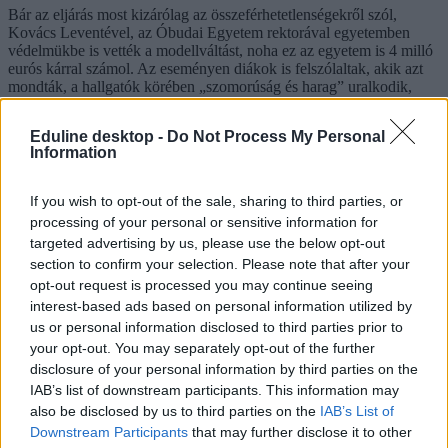
Bár az eljárás most kizárólag az összeférhetetlenségekről szól,
Kovács Leventével, az Óbudai Egyetem rektorával egyetemben
védelmükbe is vették a modellváltást, noha ez az egyetem is 4 milló
eurós kárral számol. Az eseményen diákok is felszólaltak, akik azt
mondták, a hallgatók körében „szomorúság és harag” uralkodik,
mert ellehetetlenült a külföldi tanulásuk.
Eduline desktop -
Do Not Process My Personal
(Kiemelt kép: Eurologus/hvg.hu)
Information
If you wish to opt-out of the sale, sharing to third parties, or
processing of your personal or sensitive information for
targeted advertising by us, please use the below opt-out
section to confirm your selection. Please note that after your
opt-out request is processed you may continue seeing
interest-based ads based on personal information utilized by
us or personal information disclosed to third parties prior to
your opt-out. You may separately opt-out of the further
disclosure of your personal information by third parties on the
IAB’s list of downstream participants. This information may
also be disclosed by us to third parties on the
IAB’s List of
Downstream Participants
that may further disclose it to other