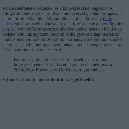
Az összeférhetetlenségekkel és a kinevezésekkel kapcsolatos
kifogások rendezésére – ahol az uniós szervek például kifogásolják
a kuratóriumokban ülő aktív politikusokat – a kormány
túl is
teljesítené
a brüsszeli elvárásokat, de a források sorsa még függőben
van. A jövő évi Erasmus-szerződéseket közben heteken belül meg
kellene kötni, az egyetemi kutatók pedig gyakorlatilag kiestek az
uniós konzorciumokból. A korábbi kormányzati kommunikációtól
eltérően – amely mindig a közeli megállapodást hangsúlyozta – az
EP-ben tartott eseményt szervező
Bocskor Andrea fideszes EP-képviselő is azt mondta,
hogy az egyetemek valószínűleg nem vehetnek részt a
2024-25-ös Erasmus- és Horizont-programokban.
Elismerik őket, de nem működnek együtt velük