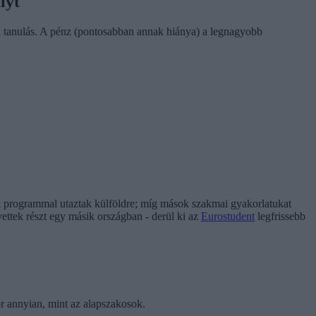
lyt
di tanulás. A pénz (pontosabban annak hiánya) a legnagyobb
si programmal utaztak külföldre; míg mások szakmai gyakorlatukat
ttek részt egy másik országban - derül ki az
Eurostudent
legfrissebb
or annyian, mint az alapszakosok.