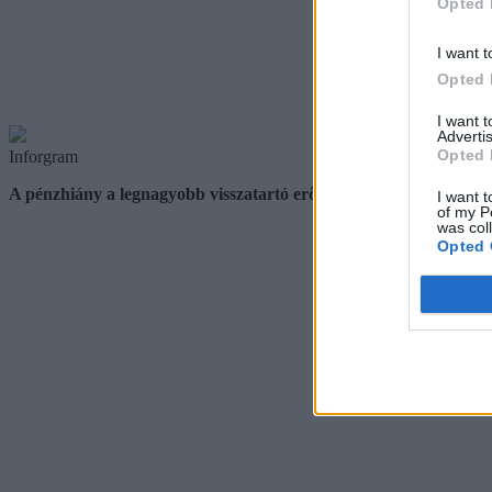
Opted 
I want t
Opted 
I want 
Advertis
Opted 
Inforgram
A pénzhiány a legnagyobb visszatartó erő
I want t
of my P
was col
Opted 