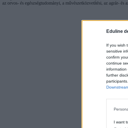
az orvos- és egészségtudományi, a művészetközvetítési, az agrár- és a
Eduline d
If you wish 
sensitive in
confirm you
continue se
information 
further disc
participants
Downstream 
Persona
I want t