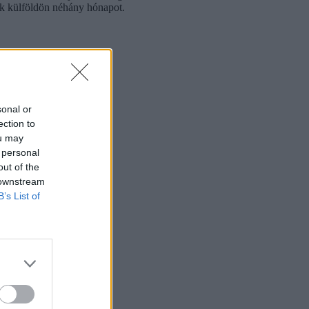
tek külföldön néhány hónapot.
sonal or
ection to
ou may
 personal
out of the
 downstream
B’s List of