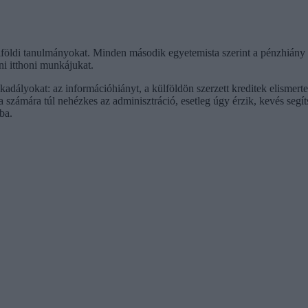
földi tanulmányokat. Minden második egyetemista szerint a pénzhiány a
eni itthoni munkájukat.
kadályokat: az információhiányt, a külföldön szerzett kreditek elisme
 számára túl nehézkes az adminisztráció, esetleg úgy érzik, kevés seg
ba.