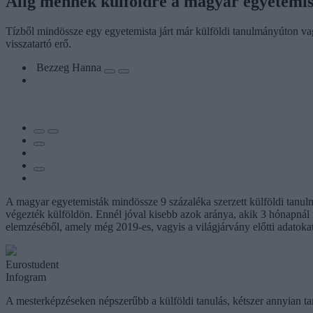
Alig mennek külföldre a magyar egyetemist
Tízből mindössze egy egyetemista járt már külföldi tanulmányúton va
visszatartó erő.
Bezzeg Hanna
A magyar egyetemisták mindössze 9 százaléka szerzett külföldi tanul
végezték külföldön. Ennél jóval kisebb azok aránya, akik 3 hónapnál
elemzéséből, amely még 2019-es, vagyis a világjárvány előtti adatokat
Eurostudent
Infogram
A mesterképzéseken népszerűbb a külföldi tanulás, kétszer annyian ta