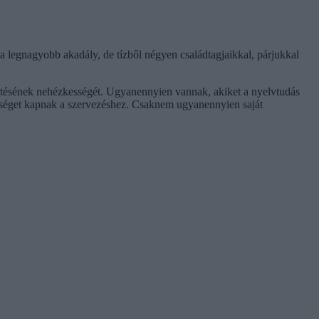
 legnagyobb akadály, de tízből négyen családtagjaikkal, párjukkal
rtetésének nehézkességét. Ugyanennyien vannak, akiket a nyelvtudás
ítséget kapnak a szervezéshez. Csaknem ugyanennyien saját