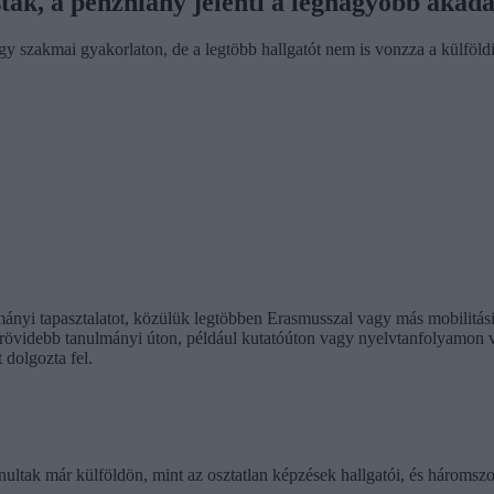
ák, a pénzhiány jelenti a legnagyobb akadá
gy szakmai gyakorlaton, de a legtöbb hallgatót nem is vonzza a külföl
mányi tapasztalatot, közülük legtöbben Erasmusszal vagy más mobilitá
 rövidebb tanulmányi úton, például kutatóúton vagy nyelvtanfolyamon ve
 dolgozta fel.
nultak már külföldön, mint az osztatlan képzések hallgatói, és háromsz