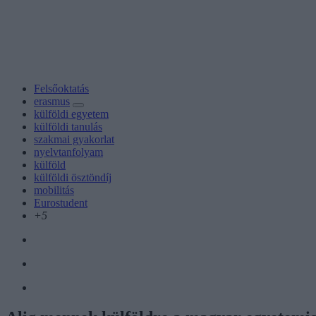
Felsőoktatás
erasmus
külföldi egyetem
külföldi tanulás
szakmai gyakorlat
nyelvtanfolyam
külföld
külföldi ösztöndíj
mobilitás
Eurostudent
+5