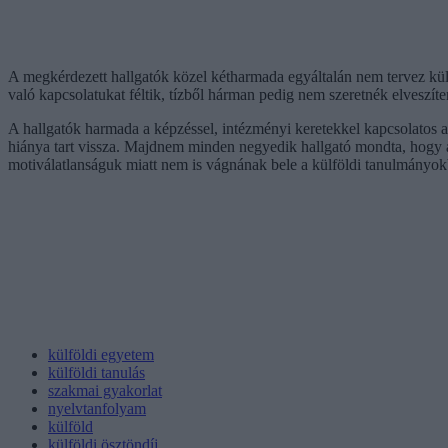
A megkérdezett hallgatók közel kétharmada egyáltalán nem tervez kül
való kapcsolatukat féltik, tízből hárman pedig nem szeretnék elveszít
A hallgatók harmada a képzéssel, intézményi keretekkel kapcsolatos a
hiánya tart vissza. Majdnem minden negyedik hallgató mondta, hogy a
motiválatlanságuk miatt nem is vágnának bele a külföldi tanulmányok
külföldi egyetem
külföldi tanulás
szakmai gyakorlat
nyelvtanfolyam
külföld
külföldi ösztöndíj