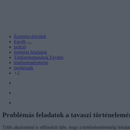
Érettségi-felvételi
Egyéb
petíció
érettségi feladatok
Történelemtanárok Egylete
történelemérettségi
problémák
+2
Problémás feladatok a tavaszi történelemére
Több alkalommal is előfordult idén, hogy a történelemérettségi feladat