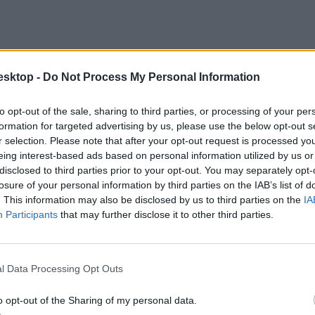
esktop -
Do Not Process My Personal Information
to opt-out of the sale, sharing to third parties, or processing of your per
formation for targeted advertising by us, please use the below opt-out s
r selection. Please note that after your opt-out request is processed y
eing interest-based ads based on personal information utilized by us or
disclosed to third parties prior to your opt-out. You may separately opt-
losure of your personal information by third parties on the IAB’s list of
. This information may also be disclosed by us to third parties on the
IA
Participants
that may further disclose it to other third parties.
ig egy olyan témára kérdeztek rá, melyet 2024-ben kivettek az emelt kö
l Data Processing Opt Outs
o opt-out of the Sharing of my personal data.