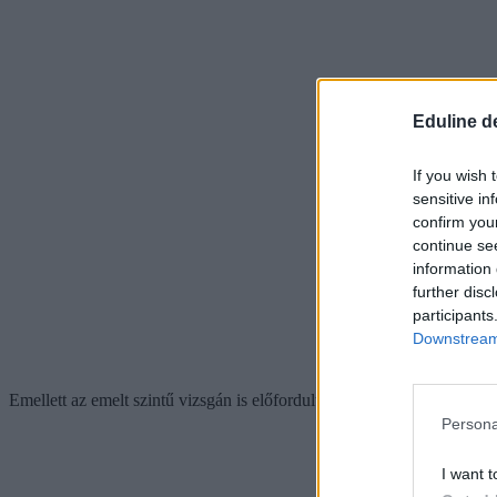
Eduline d
If you wish 
sensitive in
confirm you
continue se
information 
further disc
participants
Downstream 
Emellett az emelt szintű vizsgán is előfordult hasonló hiba, ahol ped
Persona
I want t