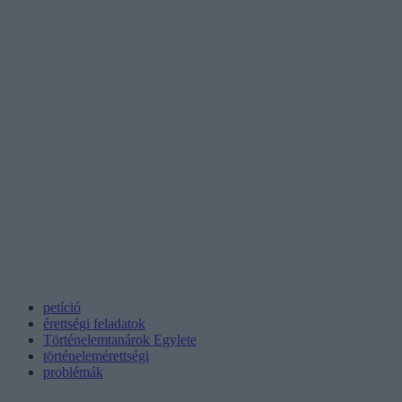
petíció
érettségi feladatok
Történelemtanárok Egylete
történelemérettségi
problémák