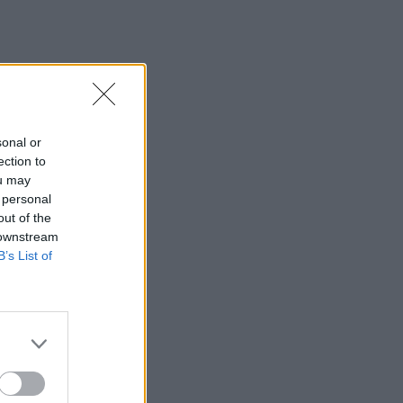
sonal or
ection to
ou may
 personal
out of the
 downstream
B’s List of
vetelmények közül.