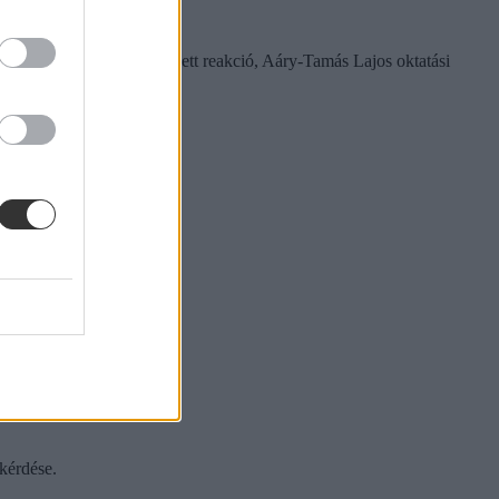
kaptak. Amikor végül érkezett reakció, Aáry-Tamás Lajos oktatási
nyel”.
kérdése.