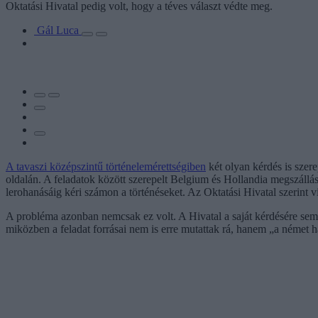
Oktatási Hivatal pedig volt, hogy a téves választ védte meg.
Gál Luca
A tavaszi középszintű történelemérettségiben
két olyan kérdés is szer
oldalán. A feladatok között szerepelt Belgium és Hollandia megszáll
lerohanásáig kéri számon a történéseket. Az Oktatási Hivatal szerint vi
A probléma azonban nemcsak ez volt. A Hivatal a saját kérdésére sem t
miközben a feladat forrásai nem is erre mutattak rá, hanem „a német 