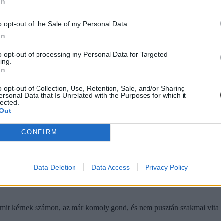
In
o opt-out of the Sale of my Personal Data.
 közösen petíciót az Oktatási Jogok Biztosának, ám sokáig választ sem 
In
 szakmai kérdés, melynek eldöntése történészi szakmai kompetenciát igé
to opt-out of processing my Personal Data for Targeted
ing.
In
o opt-out of Collection, Use, Retention, Sale, and/or Sharing
ersonal Data that Is Unrelated with the Purposes for which it
lected.
Out
CONFIRM
Data Deletion
Data Access
Privacy Policy
n, mit kérnek számon, az már komoly gond, és nem pusztán szakmai vita 