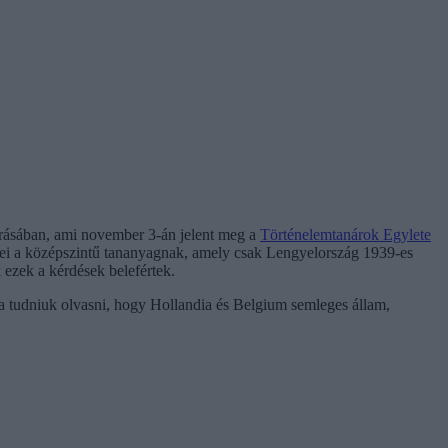
 írásában, ami november 3-án jelent meg a
Történelemtanárok Egylete
szei a középszintű tananyagnak, amely csak Lengyelország 1939-es
k ezek a kérdések belefértek.
lna tudniuk olvasni, hogy Hollandia és Belgium semleges állam,