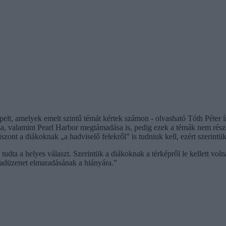
epelt, amelyek emelt szintű témát kértek számon - olvasható Tóth Péter
ása, valamint Pearl Harbor megtámadása is, pedig ezek a témák nem ré
szont a diákoknak „a hadviselő felekről” is tudniuk kell, ezért szerintü
udta a helyes választ. Szerintük a diákoknak a térképről le kellett vo
hadüzenet elmaradásának a hiányára.”