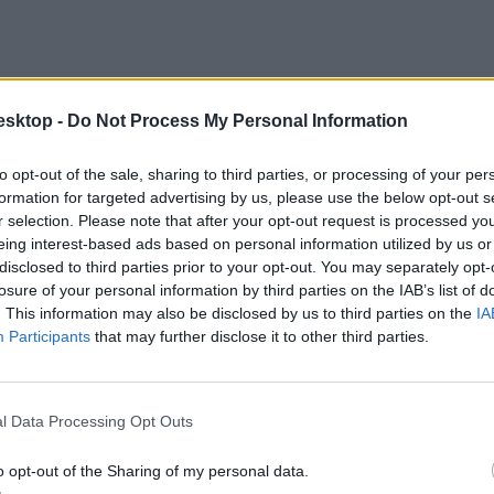
esktop -
Do Not Process My Personal Information
to opt-out of the sale, sharing to third parties, or processing of your per
formation for targeted advertising by us, please use the below opt-out s
r selection. Please note that after your opt-out request is processed y
eing interest-based ads based on personal information utilized by us or
disclosed to third parties prior to your opt-out. You may separately opt-
losure of your personal information by third parties on the IAB’s list of
. This information may also be disclosed by us to third parties on the
IA
Participants
that may further disclose it to other third parties.
legalább 45 százalékos emelt szintű érettségi vizsgáért is jár 50 pont,
ont szerezhető.
l Data Processing Opt Outs
o opt-out of the Sharing of my personal data.