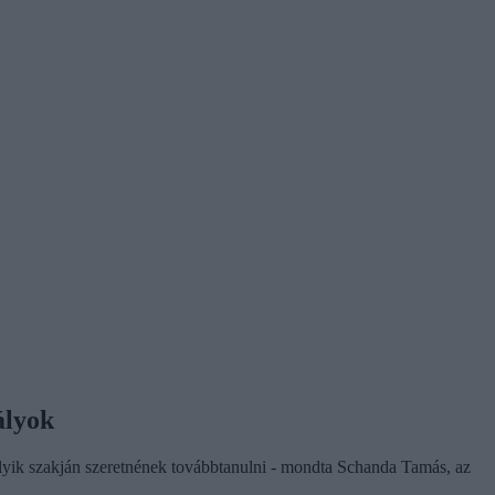
ályok
elyik szakján szeretnének továbbtanulni - mondta Schanda Tamás, az