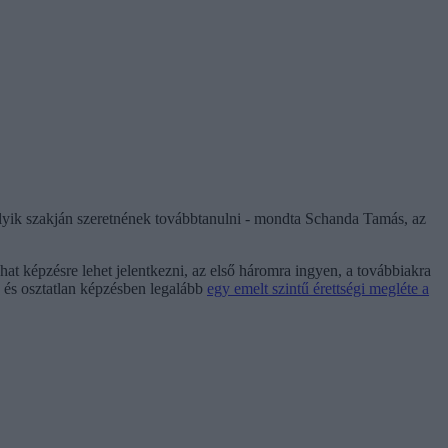
elyik szakján szeretnének továbbtanulni - mondta Schanda Tamás, az
hat képzésre lehet jelentkezni, az első háromra ingyen, a továbbiakra
ap és osztatlan képzésben legalább
egy emelt szintű érettségi megléte a