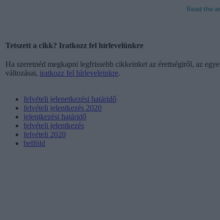
Tetszett a cikk? Iratkozz fel hírlevelünkre
Ha szeretnéd megkapni legfrissebb cikkeinket az érettségiről, az egyet
változásai,
iratkozz fel hírleveleinkre
.
felvételi jelenetkezési határidő
felvételi jelentkezés 2020
jelentkezési határidő
felvételi jelentkezés
felvételi 2020
belföld