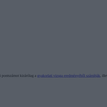
li pontszámot kizárólag a
gyakorlati vizsga eredményéből számítják
, il