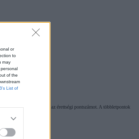
sonal or
ection to
ou may
 personal
out of the
 downstream
B’s List of
 amennyiben abból számítják az érettségi pontszámot. A többletpontok