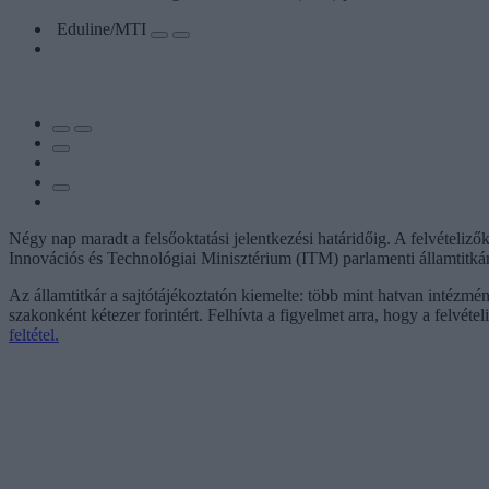
Eduline/MTI
Négy nap maradt a felsőoktatási jelentkezési határidőig. A felvétel
Innovációs és Technológiai Minisztérium (ITM) parlamenti államtitká
Az államtitkár a sajtótájékoztatón kiemelte: több mint hatvan intézmén
szakonként kétezer forintért. Felhívta a figyelmet arra, hogy a felvéte
feltétel.