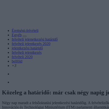
Érettségi-felvételi
Egyéb
felvételi jelenetkezési határidő
felvételi jelentkezés 2020
jelentkezési határidő
felvételi jelentkezés
felvételi 2020
belföld
+3
Közeleg a határidő: már csak négy napig j
Négy nap maradt a felsőoktatási jelentkezési határidőig. A felvétel
Innovációs és Technológiai Minisztérium (ITM) parlamenti államtitká