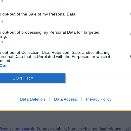
In
o opt-out of the Sale of my Personal Data.
ási szakképzésen 500 pontos rendszerben történik, mesterképzések eseté
In
lyban
meghatározott minimum ponthatárok is
: az alap- és osztatlan mes
to opt-out of processing my Personal Data for Targeted
ing.
In
o opt-out of Collection, Use, Retention, Sale, and/or Sharing
ersonal Data that Is Unrelated with the Purposes for which it
lected.
Out
CONFIRM
Data Deletion
Data Access
Privacy Policy
őzetes ponthatárok
. Fontos azonban, hogy ezek a ponthatárok nem azt je