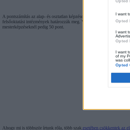
Opted 
I want t
A pontszámítás az alap- és osztatlan képzésen, valamint a felsőoktat
Opted 
felsőoktatási intézmények határozzák meg. Változatlanok a jogszabá
mesterképzéseknél pedig 50 pont.
I want 
Advertis
Opted 
I want t
of my P
was col
Opted 
Ahogy mi is többször írtunk róla, több szak
esetében csökkentek az el