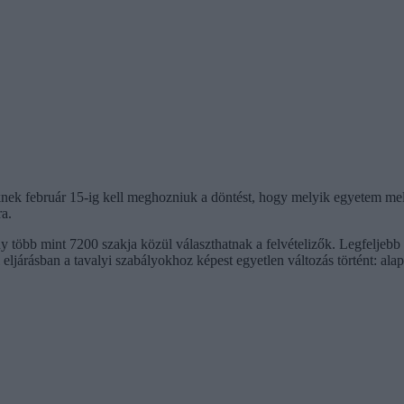
izőknek február 15-ig kell meghozniuk a döntést, hogy melyik egyetem m
ra.
y több mint 7200 szakja közül választhatnak a felvételizők. Legfeljebb 
li eljárásban a tavalyi szabályokhoz képest egyetlen változás történt: al