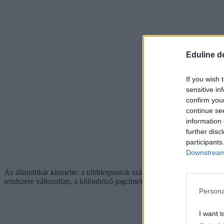
Eduline d
If you wish 
sensitive in
confirm you
continue se
information 
further disc
participants
Downstream 
Az államtitkár kiemelte: a többletpontok számítása során már az első, 
rendszere változatlan, a különböző jogcímeken összesen 100 többletp
Persona
I want t