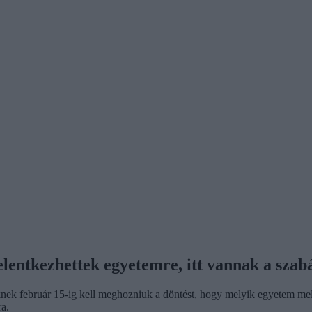
elentkezhettek egyetemre, itt vannak a szab
izőknek február 15-ig kell meghozniuk a döntést, hogy melyik egyetem m
ra.