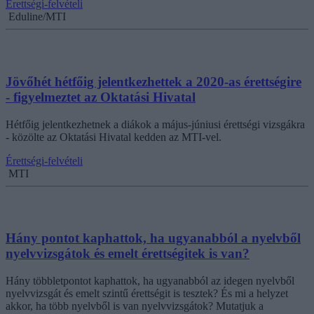
Érettségi-felvételi
Eduline/MTI
Jövőhét hétfőig jelentkezhettek a 2020-as érettségire
- figyelmeztet az Oktatási Hivatal
Hétfőig jelentkezhetnek a diákok a május-júniusi érettségi vizsgákra
- közölte az Oktatási Hivatal kedden az MTI-vel.
Érettségi-felvételi
MTI
Hány pontot kaphattok, ha ugyanabból a nyelvből
nyelvvizsgátok és emelt érettségitek is van?
Hány többletpontot kaphattok, ha ugyanabból az idegen nyelvből
nyelvvizsgát és emelt szintű érettségit is tesztek? És mi a helyzet
akkor, ha több nyelvből is van nyelvvizsgátok? Mutatjuk a