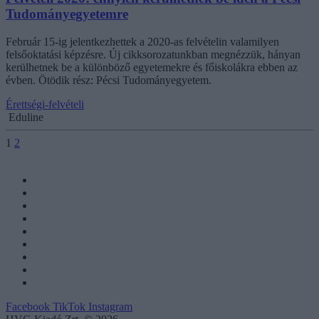
Tudományegyetemre
Február 15-ig jelentkezhettek a 2020-as felvételin valamilyen
felsőoktatási képzésre. Új cikksorozatunkban megnézzük, hányan
kerülhetnek be a különböző egyetemekre és főiskolákra ebben az
évben. Ötödik rész: Pécsi Tudományegyetem.
Érettségi-felvételi
Eduline
1
2
Facebook
TikTok
Instagram