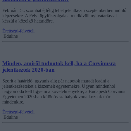
Február 15., szombat éjfélig lehet jelentkezni szeptemberben induló
képzésekre. A Felvi ügyfélszolgálata rendkívüli nyitvatartással
készül a közelgő határidőre.
Érettségi-felvételi
Eduline
Minden, amiről tudnotok kell, ha a Corvinusra
jelentkeztek 2020-ban
Szorít a határidő, ugyanis alig pár napotok maradt leadni a
jelentkezéseteket a kiszemelt egyetemekre. Ugyan mindenhol
nagyon oda kell figyelni a követelményekre, a Budapesti Corvinus
Egyetemen 2020-ban különös szabályok vonatkoznak már
mindenkire.
Érettségi-felvételi
Eduline