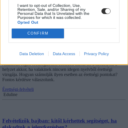
kerülhetnek be a különböző egyetemekre és főiskolákra ebben az
évben. Tizenötödik rész: Nemzeti Közszolgálati Egyetem.
I want to opt-out of Collection, Use,
Retention, Sale, and/or Sharing of my
Personal Data that Is Unrelated with the
Érettségi-felvételi
Purposes for which it was collected.
Eduline
Opted Out
CONFIRM
Hogyan számolják a pontjaitokat, ha nincs
érettségitek idegen nyelvből? Itt a válasz
Data Deletion
Data Access
Privacy Policy
Általában régen érettségizettek esetében merül fel a kérdés, mi a
helyzet akkor, ha valakinek nincsen idegen nyelvből érettségi
vizsgája. Hogyan számolják ilyen esetben az érettségi pontokat?
Fontos kérdésre válaszolunk.
Érettségi-felvételi
Eduline
Felvételizők bajban: kitől kérhettek segítséget, ha
elakadtok a jelentkezésben?