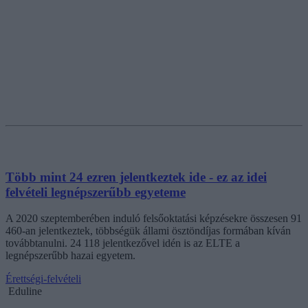
Több mint 24 ezren jelentkeztek ide - ez az idei
felvételi legnépszerűbb egyeteme
A 2020 szeptemberében induló felsőoktatási képzésekre összesen 91
460-an jelentkeztek, többségük állami ösztöndíjas formában kíván
továbbtanulni. 24 118 jelentkezővel idén is az ELTE a
legnépszerűbb hazai egyetem.
Érettségi-felvételi
Eduline