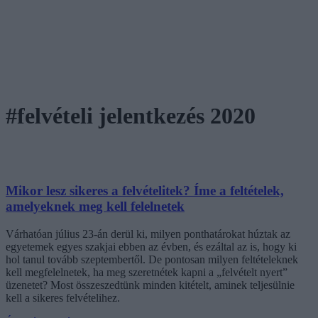
#felvételi jelentkezés 2020
Mikor lesz sikeres a felvételitek? Íme a feltételek,
amelyeknek meg kell felelnetek
Várhatóan július 23-án derül ki, milyen ponthatárokat húztak az
egyetemek egyes szakjai ebben az évben, és ezáltal az is, hogy ki
hol tanul tovább szeptembertől. De pontosan milyen feltételeknek
kell megfelelnetek, ha meg szeretnétek kapni a „felvételt nyert”
üzenetet? Most összeszedtünk minden kitételt, aminek teljesülnie
kell a sikeres felvételihez.