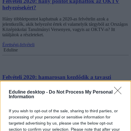
Felvételi 2020: hány pontot kaphattok az OKTV
helyezésekért?
Hány többletpontot kaphatnak a 2020-as felvételin azok a
jelentkezők, akik helyezést értek el valamelyik tárgyból az Országos
Középiskolai Tanulmányi Versenyen, vagyis az OKTV-n? Itt
találjátok a részleteket.
Érettségi-felvételi
Eduline
Felvételi 2020: hamarosan kezdődik a tavaszi
ügyintézési időszak
Eduline desktop -
Do Not Process My Personal
Ugyan lezárult a jelentkezési és hitelesítési időszak azoknak, akik
Information
felvételiznek, azonban még senki nem dőlhet hátra, mert érkezik a
tavaszi ügyintézési időszak. Most összeszedtünk mindent, amit
tudnotok kell a további teendőkről.
If you wish to opt-out of the sale, sharing to third parties, or
processing of your personal or sensitive information for
Érettségi-felvételi
targeted advertising by us, please use the below opt-out
Eduline
section to confirm your selection. Please note that after your