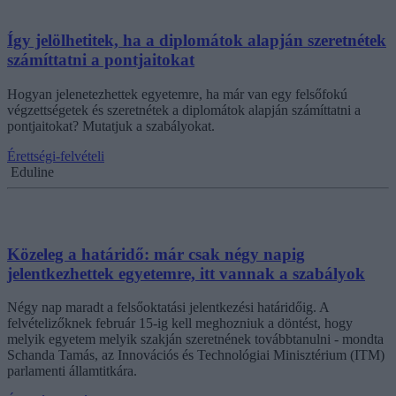
Így jelölhetitek, ha a diplomátok alapján szeretnétek
számíttatni a pontjaitokat
Hogyan jelenetezhettek egyetemre, ha már van egy felsőfokú
végzettségetek és szeretnétek a diplomátok alapján számíttatni a
pontjaitokat? Mutatjuk a szabályokat.
Érettségi-felvételi
Eduline
Közeleg a határidő: már csak négy napig
jelentkezhettek egyetemre, itt vannak a szabályok
Négy nap maradt a felsőoktatási jelentkezési határidőig. A
felvételizőknek február 15-ig kell meghozniuk a döntést, hogy
melyik egyetem melyik szakján szeretnének továbbtanulni - mondta
Schanda Tamás, az Innovációs és Technológiai Minisztérium (ITM)
parlamenti államtitkára.