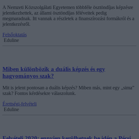
A Nemzeti Közszolgálati Egyetemen többféle ösztöndíjas képzésre
jelentkezhettek, az állami ösztöndíjas féléveitek pedig
megmaradnak. Itt vannak a részletek a finanszírozási formákról és a
jelentkezésről.
Felsőoktatás
Eduline
Miben különbözik a duális képzés és egy
hagyományos szak?
Mit is jelent pontosan a duális képzés? Miben más, mint egy „sima”
szak? Fontos kérdésekre válaszolunk.
Érettségi-felvételi
Eduline
Felvételi 2020: ennyien kerülhetnek be idén a Pécsi