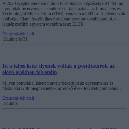
A 2020 szeptemberében induló felsőoktatási képzésekre 91 460-an
nyújtottak be érvényes jelentkezést - tájékoztatta az Innovációs és
Technológiai Minisztérium (ITM) pénteken az MTI-t. A jelentkezők
többsége állami ösztöndíjas formában szeretne továbbtanulni, a
legnépszerűbb egyetem továbbra is az ELTE.
Érettségi-felvételi
Eduline/MTI
Itt a teljes lista: ilyenek voltak a ponthatárok az
előző években felvételin
Milyen pontokkal lehetett tavaly bekerülni az egyetemekre és
főiskolákra? Itt megnézhetitek az előző évek felvételi ponthatárait.
Érettségi-felvételi
Eduline