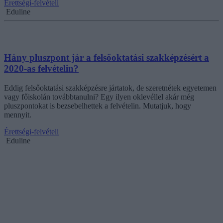
Érettségi-felvételi
Eduline
Hány pluszpont jár a felsőoktatási szakképzésért a
2020-as felvételin?
Eddig felsőoktatási szakképzésre jártatok, de szeretnétek egyetemen
vagy főiskolán továbbtanulni? Egy ilyen oklevéllel akár még
pluszpontokat is bezsebelhettek a felvételin. Mutatjuk, hogy
mennyit.
Érettségi-felvételi
Eduline