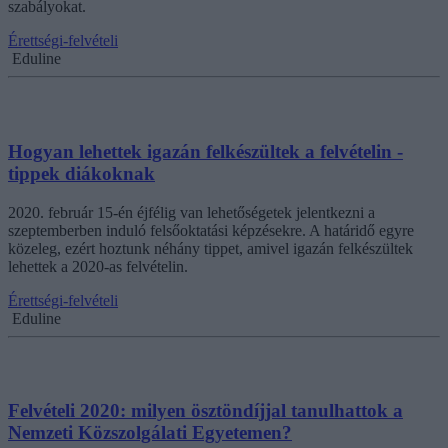
szabályokat.
Érettségi-felvételi
Eduline
Hogyan lehettek igazán felkészültek a felvételin -
tippek diákoknak
2020. február 15-én éjfélig van lehetőségetek jelentkezni a
szeptemberben induló felsőoktatási képzésekre. A határidő egyre
közeleg, ezért hoztunk néhány tippet, amivel igazán felkészültek
lehettek a 2020-as felvételin.
Érettségi-felvételi
Eduline
Felvételi 2020: milyen ösztöndíjjal tanulhattok a
Nemzeti Közszolgálati Egyetemen?