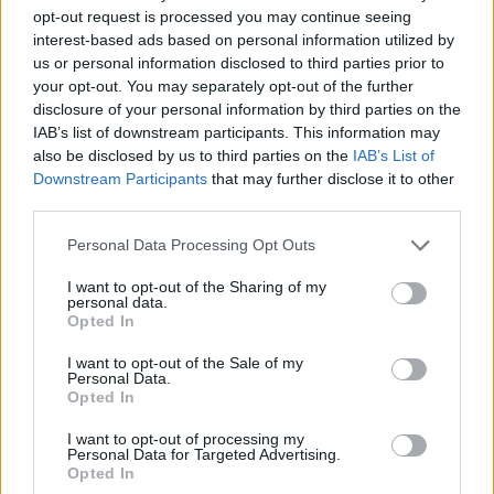
opt-out request is processed you may continue seeing
interest-based ads based on personal information utilized by
us or personal information disclosed to third parties prior to
Felvételizők, figyelem! Adatmódosítás után újra kell
your opt-out. You may separately opt-out of the further
hitelesíteni, különben bukjátok a felvételit
disclosure of your personal information by third parties on the
IAB’s list of downstream participants. This information may
Már csak egy napotok maradt leadni a jelentkezéseteket a
also be disclosed by us to third parties on the
IAB’s List of
szeptemberben induló egyetemi és főiskolai képzésekre. Bár
Downstream Participants
that may further disclose it to other
hitelesítésre még a határidő is után lesz pár napotok, vajon ha már
third parties.
most megtettétek, és valamin módosítottatok, utána újra kell
hitelesíteni? Itt a válasz.
Personal Data Processing Opt Outs
Érettségi-felvételi
Eduline
I want to opt-out of the Sharing of my
personal data.
Opted In
I want to opt-out of the Sale of my
Personal Data.
A Nemzeti Közszolgálati Egyetemen tanulnátok
Opted In
szeptembertől? Ennyi hallgatót vesznek fel idén
I want to opt-out of processing my
Personal Data for Targeted Advertising.
Február 15-ig jelentkezhettek a 2020-as felvételin valamilyen
Opted In
felsőoktatási képzésre. Cikksorozatunkban megnézzük, hányan