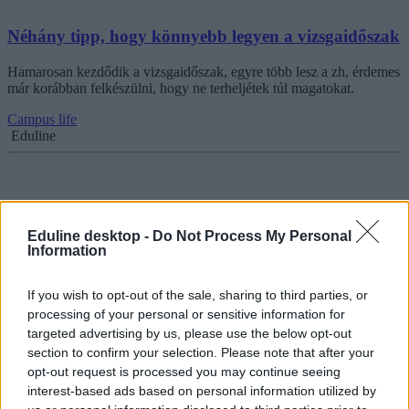
Néhány tipp, hogy könnyebb legyen a vizsgaidőszak
Hamarosan kezdődik a vizsgaidőszak, egyre több lesz a zh, érdemes
már korábban felkészülni, hogy ne terheljétek túl magatokat.
Campus life
Eduline
Téli szünet, vizsgaidőszak és utóvizsgák:
Eduline desktop -
Do Not Process My Personal
legfontosabb egyetemi dátumok 2020-ban
Information
Véget ért az őszi szünet, kezdődik az újabb hajrá a vizsgaidőszak
előtt, de meddig tart majd? Összeszedtük, hogy meddig tart a
If you wish to opt-out of the sale, sharing to third parties, or
szorgalmi időszak, mikortól indulnak a vizsgák és mikor tartják az
processing of your personal or sensitive information for
utóvizsgahetet az egyetemek.
targeted advertising by us, please use the below opt-out
section to confirm your selection. Please note that after your
Felsőoktatás
opt-out request is processed you may continue seeing
Eduline
interest-based ads based on personal information utilized by