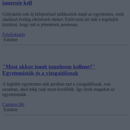
ismernie kell
Gólyaként sok új kifejezéssel találkoztok majd az egyetemen, ezek
ráadásul évekig elkísérnek titeket. Ezért nem árt már a legelején
tisztázni, hogy mit is jelentenek pontosan.
Felsőoktatás
Eduline
"Most akkor ismét tanulnom kellene?"
Egyetemisták és a vizsgaidőszak
A legtöbb egyetemen már javában tart a vizsgaidőszak, van
azonban, ahol még csak most kezdődik. Így érzik magukat az
egyetemisták.
Campus life
Eduline