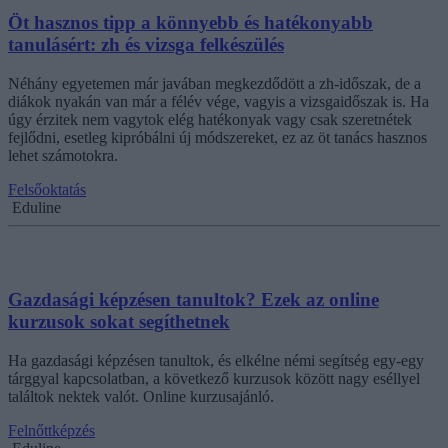
Öt hasznos tipp a könnyebb és hatékonyabb
tanulásért: zh és vizsga felkészülés
Néhány egyetemen már javában megkezdődött a zh-időszak, de a
diákok nyakán van már a félév vége, vagyis a vizsgaidőszak is. Ha
úgy érzitek nem vagytok elég hatékonyak vagy csak szeretnétek
fejlődni, esetleg kipróbálni új módszereket, ez az öt tanács hasznos
lehet számotokra.
Felsőoktatás
Eduline
Gazdasági képzésen tanultok? Ezek az online
kurzusok sokat segíthetnek
Ha gazdasági képzésen tanultok, és elkélne némi segítség egy-egy
tárggyal kapcsolatban, a következő kurzusok között nagy eséllyel
találtok nektek valót. Online kurzusajánló.
Felnőttképzés