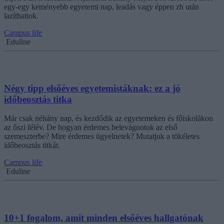
egy-egy keményebb egyetemi nap, leadás vagy éppen zh után
lazíthattok.
Campus life
Eduline
Négy tipp elsőéves egyetemistáknak: ez a jó
időbeosztás titka
Már csak néhány nap, és kezdődik az egyetemeken és főiskolákon
az őszi félév. De hogyan érdemes belevágnotok az első
szemeszterbe? Mire érdemes ügyelnetek? Mutatjuk a tökéletes
időbeosztás titkát.
Campus life
Eduline
10+1 fogalom, amit minden elsőéves hallgatónak