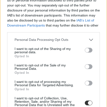
us or personal information disclosed to third parties prior to
your opt-out. You may separately opt-out of the further
disclosure of your personal information by third parties on the
Magyar-magyar szótár leendő egyetemistáknak: hét
IAB’s list of downstream participants. This information may
kifejezés, amit már most érdemes megjegyeznetek
also be disclosed by us to third parties on the
IAB’s List of
Downstream Participants
that may further disclose it to other
Szeptemberben kezditek az egyetemet? Akkor gólyaként több olyan
third parties.
új szóval is fogtok találkozni, amit korábban még nem is hallottatok.
Éppen ezért, összegyűjtöttünk néhány fontos kifejezést, amelyet már
Personal Data Processing Opt Outs
most érdemes megjegyeznetek.
Felsőoktatás
I want to opt-out of the Sharing of my
personal data.
Eduline
Opted In
I want to opt-out of the Sale of my
Personal Data.
Opted In
Ezzel a szuper módszerrel hatékonyan tanulhattok a
vizsgákra
I want to opt-out of processing my
Personal Data for Targeted Advertising.
Sok a tanulnivalótok a ZH-k és a vizsgaidőszak miatt? Csak pár
Opted In
napotok van egy-egy beadandó megírására? Egy olyan népszerű
technikát mutatunk, amivel rövidebb idő alatt több munkát
I want to opt-out of Collection, Use,
Retention, Sale, and/or Sharing of my
végezhettek el, és közben sikerélményeket is szerezhettek.
Personal Data that Is Unrelated with the