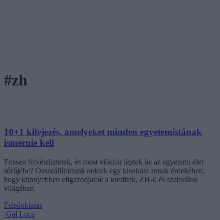
#zh
10+1 kifejezés, amelyeket minden egyetemistának
ismernie kell
Frissen felvételiztetek, és most először léptek be az egyetemi élet
sűrűjébe? Összeállítottunk nektek egy kisokost annak érdekében,
hogy könnyebben eligazodjatok a kreditek, ZH-k és szabválok
világában.
Felsőoktatás
Gál Luca