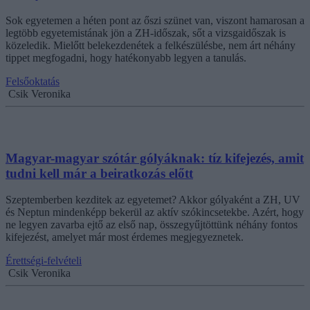
Sok egyetemen a héten pont az őszi szünet van, viszont hamarosan a
legtöbb egyetemistának jön a ZH-időszak, sőt a vizsgaidőszak is
közeledik. Mielőtt belekezdenétek a felkészülésbe, nem árt néhány
tippet megfogadni, hogy hatékonyabb legyen a tanulás.
Felsőoktatás
Csik Veronika
Magyar-magyar szótár gólyáknak: tíz kifejezés, amit
tudni kell már a beiratkozás előtt
Szeptemberben kezditek az egyetemet? Akkor gólyaként a ZH, UV
és Neptun mindenképp bekerül az aktív szókincsetekbe. Azért, hogy
ne legyen zavarba ejtő az első nap, összegyűjtöttünk néhány fontos
kifejezést, amelyet már most érdemes megjegyeznetek.
Érettségi-felvételi
Csik Veronika