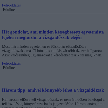
Felsőoktatás
Eduline
Hét gondolat, ami minden kétségbeesett egyetemista
fejében megfordul a vizsgaidőszak elején
Most már minden egyetemen és főiskolán elkezdődött a
vizsgaidőszak - másfél hónapos tanulás vár több tízezer hallgatóra.
Akik valószínűleg ugyanazokat a kérdéseket teszik fel maguknak.
Felsőoktatás
Eduline
Három tipp, amivel könnyebb lehet a vizsgaidőszak
Hamarosan eljön a téli vizsgaidőszak, és nem árt időben belefogni a
felkészülésbe, könyvtárazásba és jegyzetelésbe. Három tanács, amit