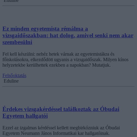
Eduline
Ez minden egyetemista rémálma a
vizsgaidőszakban: hat dolog, amivel senki nem akar
szembesülni
Fel kell készülni: nehéz hetek várnak az egyetemistákra és
főiskolásokra, elkezdődött ugyanis a vizsgaidőszak. Milyen kínos
helyzetekbe kerülhettek ezekben a napokban? Mutatjuk.
Felsőoktatás
Eduline
Érdekes vizsgakérdéssel találkoztak az Óbudai
Egyetem hallgatói
Ezzel az izgalmas kérdéssel kellett megbirkózniuk az Óbudai
Egyetem Neumann János Informatikai kar hallgatóinak.