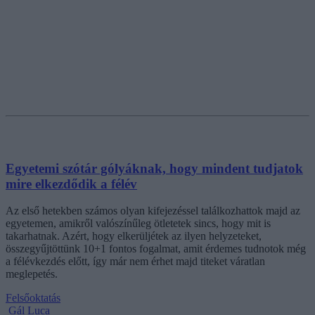
Egyetemi szótár gólyáknak, hogy mindent tudjatok
mire elkezdődik a félév
Az első hetekben számos olyan kifejezéssel találkozhattok majd az
egyetemen, amikről valószínűleg ötletetek sincs, hogy mit is
takarhatnak. Azért, hogy elkerüljétek az ilyen helyzeteket,
összegyűjtöttünk 10+1 fontos fogalmat, amit érdemes tudnotok még
a félévkezdés előtt, így már nem érhet majd titeket váratlan
meglepetés.
Felsőoktatás
Gál Luca