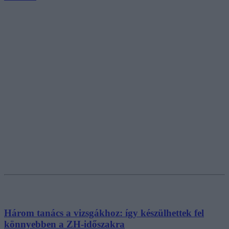
Három tanács a vizsgákhoz: így készülhettek fel
könnyebben a ZH-időszakra