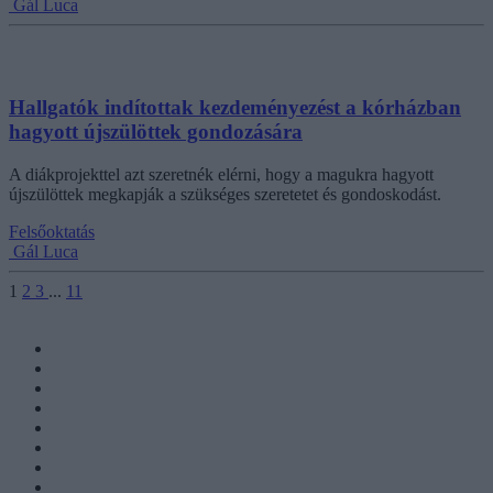
Gál Luca
Hallgatók indítottak kezdeményezést a kórházban
hagyott újszülöttek gondozására
A diákprojekttel azt szeretnék elérni, hogy a magukra hagyott
újszülöttek megkapják a szükséges szeretetet és gondoskodást.
Felsőoktatás
Gál Luca
1
2
3
...
11