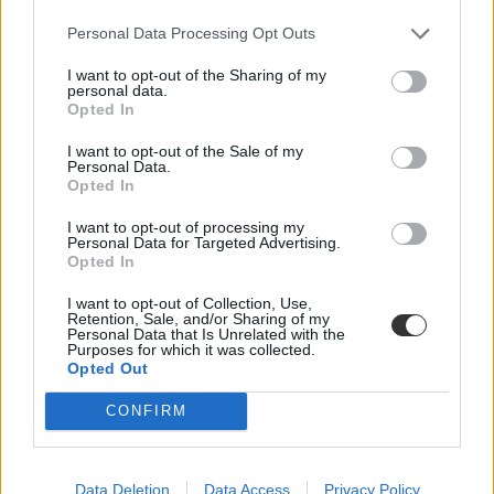
Personal Data Processing Opt Outs
Ez az első dél-magyarországi intézmény, ahol erre szeptembertől
lehetőség van.
I want to opt-out of the Sharing of my
personal data.
Közoktatás
Opted In
Székács Linda
I want to opt-out of the Sale of my
Personal Data.
Opted In
Pályázat nélkül nevezte ki rokonát tanszékvezetőnek
I want to opt-out of processing my
a szegedi orvosi kar dékánja
Personal Data for Targeted Advertising.
Opted In
Állítólag azért helyezték Dr. Lázár Bence Andrást ideiglenes
tanszékvezetői pozícióba, mivel „ilyen rövid idő alatt nem találtak
I want to opt-out of Collection, Use,
Retention, Sale, and/or Sharing of my
nála megfelelőbb jelöltet”.
Personal Data that Is Unrelated with the
Purposes for which it was collected.
Felsőoktatás
Opted Out
Eduline
CONFIRM
Kifejezetten kínai hallgatóknak indít
Data Deletion
Data Access
Privacy Policy