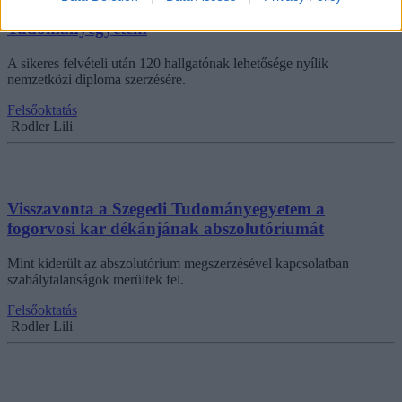
mérnökinformatikus képzést a Szegedi
Tudományegyetem
A sikeres felvételi után 120 hallgatónak lehetősége nyílik
nemzetközi diploma szerzésére.
Felsőoktatás
Rodler Lili
Visszavonta a Szegedi Tudományegyetem a
fogorvosi kar dékánjának abszolutóriumát
Mint kiderült az abszolutórium megszerzésével kapcsolatban
szabálytalanságok merültek fel.
Felsőoktatás
Rodler Lili