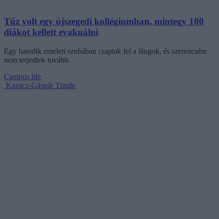
Tűz volt egy újszegedi kollégiumban, mintegy 100
diákot kellett evakuálni
Egy hatodik emeleti szobában csaptak fel a lángok, és szerencsére
nem terjedtek tovább.
Campus life
Kurucz-Gáspár Tünde