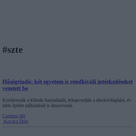
#szte
Hőségriadó: két egyetem is rendkívüli intézkedéseket
vezetett be
Korlátozzák a klímák használatát, lekapcsolják a díszkivilágítást, és
több épület működését is átszervezik.
Campus life
Kovács Dóri