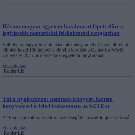
Három magyar egyetem hatalmasat lépett előre a
legfrissebb nemzetközi felsőoktatási rangsorban
Volt olyan magyar felsőoktatási intézmény, amelyik közel 40-et, de a
többiek közel 100 hellyel is előrébb kerültek a Center for World
University 2025-ös nemzetközi egyetemi rangsorában.
Felsőoktatás
Rodler Lili
Túl a nyolcszázon: nemcsak könyvet, hanem
könyvtárost is lehet kölcsönözni az SZTE-n
A "kikölcsönzött könyvtáros" sokat segíthet a szakdolgozat írásánál.
Felsőoktatás
Rodler Lili