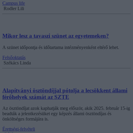
Campus life
Rodler Lili
Mikor lesz a tavaszi szünet az egyetemeken?
A szünet időpontja és időtartama intézményenként eltérő lehet.
Felsőoktatás
Székács Linda
Alapítványi ösztöndíjjal pótolja a lecsökkent állami
férőhelyek számát az SZTE
Az ösztöndíjat azok kaphatják meg először, akik 2025. február 15-ig
beadták a jelentkezésüket egy képzés állami ösztöndíjas és
önköltséges formájára is.
Érettségi-felvételi