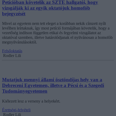
Petícióban követelik az SZTE hallgatói, hogy
vizsgálják ki az egyik oktatójuk homofób
bejegyzését
Mivel az egyetem nem tett eleget a korábban nekik címzett nyílt
levélben leírtaknak, így most petíció formájában követelik, hogy a
vezetőség indítson független etikai és fegyelmi vizsgálatot az
oktatóval szemben, illetve határolódjanak el nyilvánosan a homofób
megnyilvánulásoktól.
Felsőoktatás
Rodler Lili
Mutatjuk mennyi állami ösztöndíjas hely van a
Debreceni Egyetemen, illetve a Pécsi és a Szegedi
Tudományegyetemen
Kiélezett lesz a verseny a helyekért.
Érettségi-felvételi
Rodler Lili