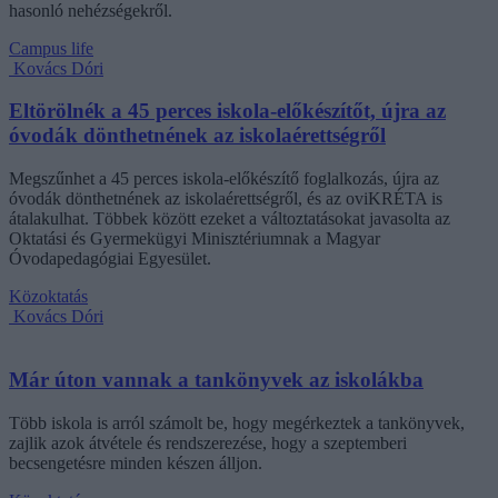
hasonló nehézségekről.
Campus life
Kovács Dóri
Eltörölnék a 45 perces iskola-előkészítőt, újra az
óvodák dönthetnének az iskolaérettségről
Megszűnhet a 45 perces iskola-előkészítő foglalkozás, újra az
óvodák dönthetnének az iskolaérettségről, és az oviKRÉTA is
átalakulhat. Többek között ezeket a változtatásokat javasolta az
Oktatási és Gyermekügyi Minisztériumnak a Magyar
Óvodapedagógiai Egyesület.
Közoktatás
Kovács Dóri
Már úton vannak a tankönyvek az iskolákba
Több iskola is arról számolt be, hogy megérkeztek a tankönyvek,
zajlik azok átvétele és rendszerezése, hogy a szeptemberi
becsengetésre minden készen álljon.