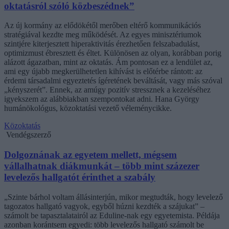
oktatásról szóló közbeszédnek”
Az új kormány az elődökétől merőben eltérő kommunikációs
stratégiával kezdte meg működését. Az egyes minisztériumok
szintjére kiterjesztett hiperaktivitás érezhetően felszabadulást,
optimizmust ébresztett és éltet. Különösen az olyan, korábban porig
alázott ágazatban, mint az oktatás. Ám pontosan ez a lendület az,
ami egy újabb megkerülhetetlen kihívást is előtérbe rántott: az
érdemi társadalmi egyeztetés ígéretének beváltását, vagy más szóval
„kényszerét”. Ennek, az amúgy pozitív stressznek a kezeléséhez
igyekszem az alábbiakban szempontokat adni. Hana György
humánökológus, közoktatási vezető véleménycikke.
Közoktatás
Vendégszerző
Dolgoznának az egyetem mellett, mégsem
vállalhatnak diákmunkát – több mint százezer
levelezős hallgatót érinthet a szabály
„Szinte bárhol voltam állásinterjún, mikor megtudták, hogy levelező
tagozatos hallgató vagyok, egyből húzni kezdték a szájukat” –
számolt be tapasztalatairól az Eduline-nak egy egyetemista. Példája
azonban korántsem egyedi: több levelezős hallgató számolt be