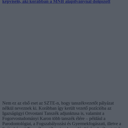
képviselő, aki korábban a MNB alapítványnál dolgozott
Nem ez az első eset az SZTE-n, hogy tanszékvezetőt pályázat
nélkül neveznek ki. Korábban így került vezető pozícióba az
Igazságügyi Orvostani Tanszék adjunktusa is, valamint a
Fogorvostudományi Karon több tanszék élére – például a
Parodontológiai, a Fogszabályozási és Gyermekfogászati, illetve a