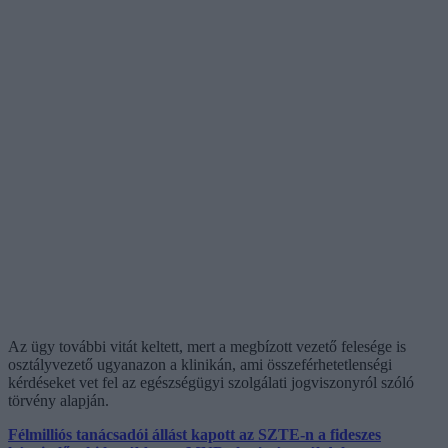
Az ügy további vitát keltett, mert a megbízott vezető felesége is
osztályvezető ugyanazon a klinikán, ami összeférhetetlenségi
kérdéseket vet fel az egészségügyi szolgálati jogviszonyról szóló
törvény alapján.
Félmilliós tanácsadói állást kapott az SZTE-n a fideszes