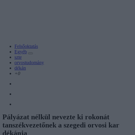
Felsőoktatás
Egyéb
szte
orvostudomány
dékán
+0
Pályázat nélkül nevezte ki rokonát
tanszékvezetőnek a szegedi orvosi kar
dékánja