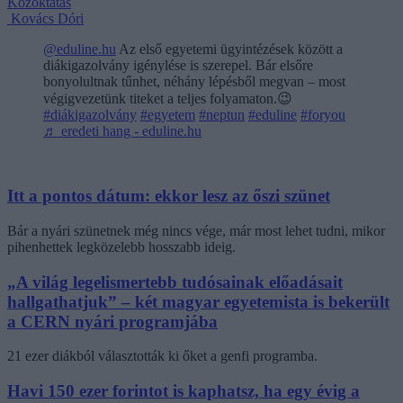
Közoktatás
Kovács Dóri
@eduline.hu
Az első egyetemi ügyintézések között a
diákigazolvány igénylése is szerepel. Bár elsőre
bonyolultnak tűnhet, néhány lépésből megvan – most
végigvezetünk titeket a teljes folyamaton.😉
#diákigazolvány
#egyetem
#neptun
#eduline
#foryou
♬ eredeti hang - eduline.hu
Itt a pontos dátum: ekkor lesz az őszi szünet
Bár a nyári szünetnek még nincs vége, már most lehet tudni, mikor
pihenhettek legközelebb hosszabb ideig.
„A világ legelismertebb tudósainak előadásait
hallgathatjuk” – két magyar egyetemista is bekerült
a CERN nyári programjába
21 ezer diákból választották ki őket a genfi programba.
Havi 150 ezer forintot is kaphatsz, ha egy évig a