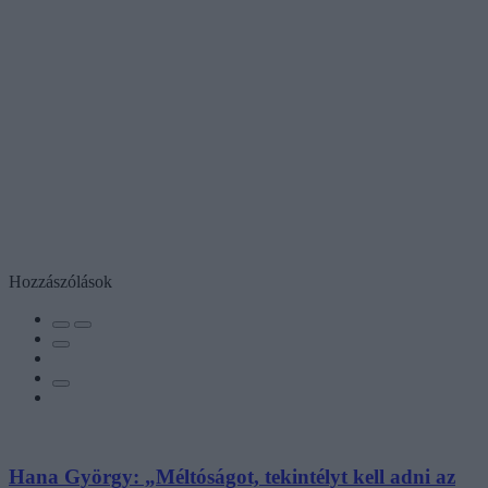
Hozzászólások
Hana György: „Méltóságot, tekintélyt kell adni az