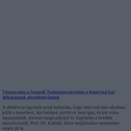
Visszavonta a Szegedi Tudományegyetem a fogorvosi kar
dékánjának abszolutóriumát
A döntést az egyetem azzal indokolta, hogy nem volt más alkalmas
jelölt a tanszéken, ám források szerint ez nem igaz, és lett volna
tapasztaltabb, docensi rangú pályázó is. Egybként a korábbi
tanszékvezető, Prof. Dr. Kálmán János megbízatása szeptember
elején jár le.