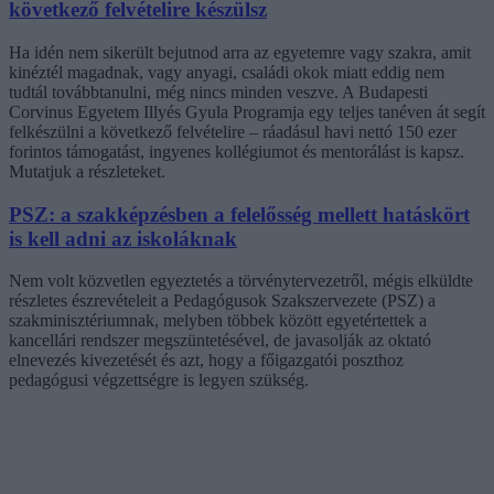
következő felvételire készülsz
Ha idén nem sikerült bejutnod arra az egyetemre vagy szakra, amit
kinéztél magadnak, vagy anyagi, családi okok miatt eddig nem
tudtál továbbtanulni, még nincs minden veszve. A Budapesti
Corvinus Egyetem Illyés Gyula Programja egy teljes tanéven át segít
felkészülni a következő felvételire – ráadásul havi nettó 150 ezer
forintos támogatást, ingyenes kollégiumot és mentorálást is kapsz.
Mutatjuk a részleteket.
PSZ: a szakképzésben a felelősség mellett hatáskört
is kell adni az iskoláknak
Nem volt közvetlen egyeztetés a törvénytervezetről, mégis elküldte
részletes észrevételeit a Pedagógusok Szakszervezete (PSZ) a
szakminisztériumnak, melyben többek között egyetértettek a
kancellári rendszer megszüntetésével, de javasolják az oktató
elnevezés kivezetését és azt, hogy a főigazgatói poszthoz
pedagógusi végzettségre is legyen szükség.