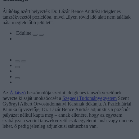
Állítólag azért helyezték Dr. Lázár Bence Andrást ideiglenes
tanszékvezetői pozícióba, mivel „ilyen rövid idő alatt nem találtak
nála megfelelőbb jelöltet”.
Eduline
Az
Átlátszó
beszámolója szerint ideiglenes tanszékvezetőnek
nevezte ki saját unokaöccsét a
Szegedi Tudományegyetem
Szent-
Györgyi Albert Orvostudományi Karának dékánja. A Pszichiátriai
Klinika új vezetője, Dr. Lázár Bence András adjunktus a pozíciót
pályázat nélkül kapta meg – annak ellenére, hogy az egyetem
szabályzata szerint tanszékvezető csak egyetemi tanár vagy docens
lehet, ő pedig jelenleg adjunktusi státuszban van.