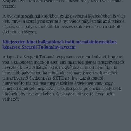
Szájsebészeti Tanszék esetében is – hasonló eljárással választottak
vezetőt.
A gyakorlat szakmai körökben és az egyetemi közösségben is vitát
kelt, mivel a szabályzat szerint a nyilvános pályáztatás az általános
eljárás, és a pályázat nélküli kinevezés csak kivételesen indokolt
esetben lehetséges.
Kifejezetten kínai hallgatóknak indít mérnökinformatikus
képzést a Szegedi Tudományegyetem
A lapnak a Szegedi Tudományegyetem azt nem árulta el, hogy mi
volt a különösen indokolt eset, ami miatt ideiglenes tanszékvezetőt
neveztek ki. Az Átlátszó azt is megkérdezte, miért nem írtak ki
hamarabb pályázatot, ha mindenki számára ismert volt az előző
tanszékvezető életkora. Az SZTE azt írta: „az átgondolt
humánerőforrás politika megvalósítása érdekében van, hogy
átmeneti döntések meghozatala szükséges a potenciális pályázók
körének bővítése érdekében. A pályázat kiírása fél éven belül
várható”.