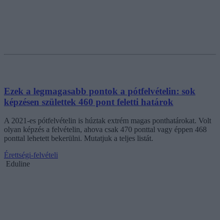
Ezek a legmagasabb pontok a pótfelvételin: sok
képzésen születtek 460 pont feletti határok
A 2021-es pótfelvételin is húztak extrém magas ponthatárokat. Volt
olyan képzés a felvételin, ahova csak 470 ponttal vagy éppen 468
ponttal lehetett bekerülni. Mutatjuk a teljes listát.
Érettségi-felvételi
Eduline