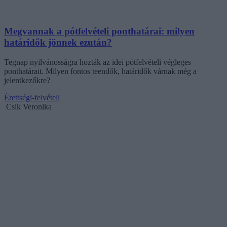
Megvannak a pótfelvételi ponthatárai: milyen
határidők jönnek ezután?
Tegnap nyilvánosságra hozták az idei pótfelvételi végleges
ponthatárait. Milyen fontos teendők, határidők várnak még a
jelentkezőkre?
Érettségi-felvételi
Csik Veronika