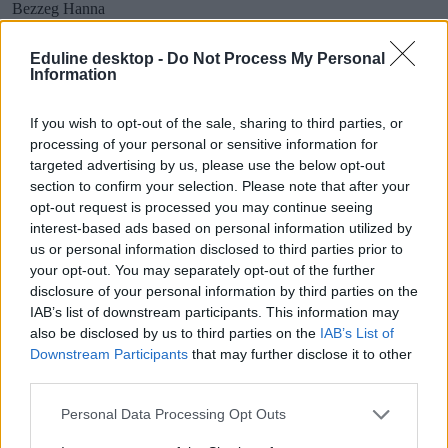
Bezzeg Hanna
Eduline desktop -
Do Not Process My Personal
Information
Jó hír a felvételizőknek: már megnézhetitek a
pontszámaitokat
If you wish to opt-out of the sale, sharing to third parties, or
processing of your personal or sensitive information for
Már megnézhetitek az összpontszámaitokat, pénteken pedig jönnek
targeted advertising by us, please use the below opt-out
a végleges ponthatárok is.
section to confirm your selection. Please note that after your
opt-out request is processed you may continue seeing
Érettségi-felvételi
interest-based ads based on personal information utilized by
Csik Veronika
us or personal information disclosed to third parties prior to
your opt-out. You may separately opt-out of the further
disclosure of your personal information by third parties on the
IAB’s list of downstream participants. This information may
A héten jönnek a pótfelvételi ponthatárai
also be disclosed by us to third parties on the
IAB’s List of
Downstream Participants
that may further disclose it to other
Már csak pár napot kell várni a 2021-es pótfelvételi ponthatáraira -
third parties.
augusztus 27-én megtudjátok, bekerültetek-e a kiválasztott szakra.
Personal Data Processing Opt Outs
Érettségi-felvételi
Csik Veronika