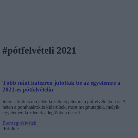
#pótfelvételi 2021
Több mint hatezren jutottak be az egyetemre a
2021-es pótfelvételin
Idén is több ezren jelentkeztek egyetemre a pótfelvételiben is. A
héten a ponthatárok is kiderültek, most megmutatjuk, melyik
egyetemen kezdenek a legtöbben ősszel.
Érettségi-felvételi
Eduline