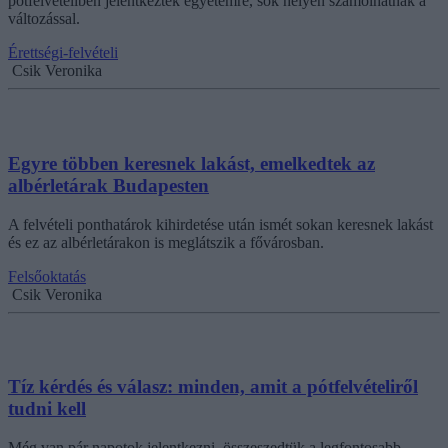
pótfelvételiben jelentkeztek egyetemre, sok helyen számolhatnak a
változással.
Érettségi-felvételi
Csik Veronika
Egyre többen keresnek lakást, emelkedtek az
albérletárak Budapesten
A felvételi ponthatárok kihirdetése után ismét sokan keresnek lakást
és ez az albérletárakon is meglátszik a fővárosban.
Felsőoktatás
Csik Veronika
Tíz kérdés és válasz: minden, amit a pótfelvételiről
tudni kell
Még van pár napotok jelentkezni, összeszedtük a legfontosabb