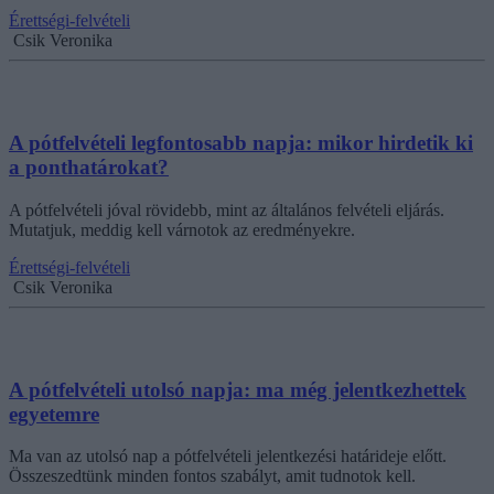
Érettségi-felvételi
Csik Veronika
A pótfelvételi legfontosabb napja: mikor hirdetik ki
a ponthatárokat?
A pótfelvételi jóval rövidebb, mint az általános felvételi eljárás.
Mutatjuk, meddig kell várnotok az eredményekre.
Érettségi-felvételi
Csik Veronika
A pótfelvételi utolsó napja: ma még jelentkezhettek
egyetemre
Ma van az utolsó nap a pótfelvételi jelentkezési határideje előtt.
Összeszedtünk minden fontos szabályt, amit tudnotok kell.