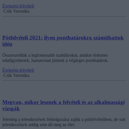
Érettségi-felvételi
Csik Veronika
Pótfelvételi 2021: ilyen ponthatárokra számíthattok
idén
Összeszedtük a legfontosabb szabályokat, amikre érdemes
odafigyelnetek, hamarosan jönnek a végleges ponthatárok.
Érettségi-felvételi
Csik Veronika
Megvan, mikor lesznek a felvételi és az alkalmassági
vizsgák
Jelenleg a jelentkezések feldolgozása zajlik a pótfelvételiben, de sok
jelentkezőnek addig sem áll meg az élet.