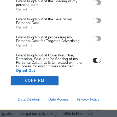
I want to opt-out of the Sharing of my
personal data.
Opted In
I want to opt-out of the Sale of my
Mire számíthatnak a felvételizők? Ezek voltak a
Personal Data.
legnépszerűbb szakok tavaly a pótfelvételin
Opted In
Hamarosan kiderülnek a 2021-es pótfelvételi ponthatárai is. Addig
I want to opt-out of processing my
Personal Data for Targeted Advertising.
lássuk, hány diákot vettek fel tavaly, ezek közül hányan kerültek be
Opted In
államilag támogatott helyre, valamint hogy melyik egyetemre
kerültek be a legtöbben.
I want to opt-out of Collection, Use,
Retention, Sale, and/or Sharing of my
Érettségi-felvételi
Personal Data that Is Unrelated with the
Csik Veronika
Purposes for which it was collected.
Opted Out
CONFIRM
Pótfelvételizők, figyelem! Nem kaptok külön behívót
a vizsgákra
Data Deletion
Data Access
Privacy Policy
Jelenleg a pótfelvételire leadott jelentkezések feldolgozása zajlik –
viszont ha olyan szakra jelentkeztek, ahol alkalmassági vagy
gyakorlati vizsgát tartanak, nem jön külön behívó levél.