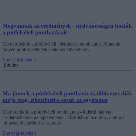
Megvannak az eredmények - nyilvánosságra hozták
a pótfelvételi ponthatárait
Ma derültek ki a pótfelvételi jelentkezés ponthatárai. Mutatjuk,
milyen pontok kellettek a sikeres felvételihez.
Érettségi-felvételi
Eduline
Ma jönnek a pótfelvételi ponthatárai, több ezer diák
tudja meg, elkezdheti-e ősszel az egyetemet
Ma hirdetik ki a pótfelvételi ponthatárait - kiderül, hányan
csatlakozhatnak az egyetemeken, főiskolákon azokhoz, akik már
júliusban bekerültek a szakokra.
Érettségi-felvételi