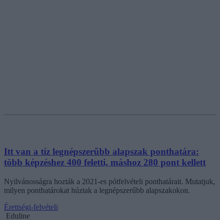
Itt van a tíz legnépszerűbb alapszak ponthatára:
több képzéshez 400 feletti, máshoz 280 pont kellett
Nyilvánosságra hozták a 2021-es pótfelvételi ponthatárait. Mutatjuk,
milyen ponthatárokat húztak a legnépszerűbb alapszakokon.
Érettségi-felvételi
Eduline