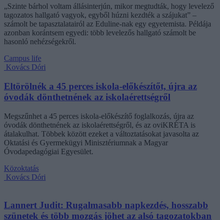
„Szinte bárhol voltam állásinterjún, mikor megtudták, hogy levelező
tagozatos hallgató vagyok, egyből húzni kezdték a szájukat” –
számolt be tapasztalatairól az Eduline-nak egy egyetemista. Példája
azonban korántsem egyedi: több levelezős hallgató számolt be
hasonló nehézségekről.
Campus life
Kovács Dóri
Eltörölnék a 45 perces iskola-előkészítőt, újra az
óvodák dönthetnének az iskolaérettségről
Megszűnhet a 45 perces iskola-előkészítő foglalkozás, újra az
óvodák dönthetnének az iskolaérettségről, és az oviKRÉTA is
átalakulhat. Többek között ezeket a változtatásokat javasolta az
Oktatási és Gyermekügyi Minisztériumnak a Magyar
Óvodapedagógiai Egyesület.
Közoktatás
Kovács Dóri
Lannert Judit: Rugalmasabb napkezdés, hosszabb
szünetek és több mozgás jöhet az alsó tagozatokban