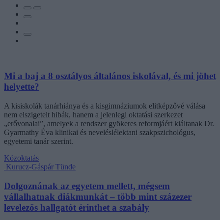
Mi a baj a 8 osztályos általános iskolával, és mi jöhet
helyette?
A kisiskolák tanárhiánya és a kisgimnáziumok elitképzővé válása
nem elszigetelt hibák, hanem a jelenlegi oktatási szerkezet
„erővonalai”, amelyek a rendszer gyökeres reformjáért kiáltanak Dr.
Gyarmathy Éva klinikai és neveléslélektani szakpszichológus,
egyetemi tanár szerint.
Közoktatás
Kurucz-Gáspár Tünde
Dolgoznának az egyetem mellett, mégsem
vállalhatnak diákmunkát – több mint százezer
levelezős hallgatót érinthet a szabály