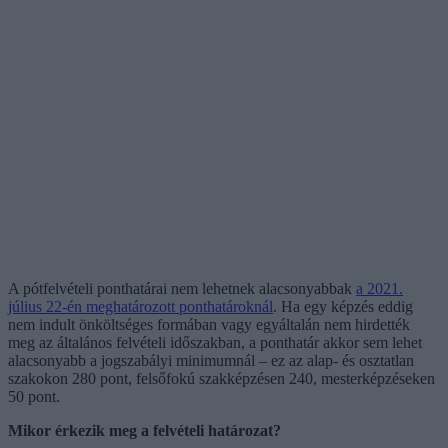
A pótfelvételi ponthatárai nem lehetnek alacsonyabbak
a 2021.
július 22-én meghatározott ponthatároknál
. Ha egy képzés eddig
nem indult önköltséges formában vagy egyáltalán nem hirdették
meg az általános felvételi időszakban, a ponthatár akkor sem lehet
alacsonyabb a jogszabályi minimumnál – ez az alap- és osztatlan
szakokon 280 pont, felsőfokú szakképzésen 240, mesterképzéseken
50 pont.
Mikor érkezik meg a felvételi határozat?