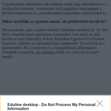
A ponthatárok kihirdetése után tudjátok majd meg, bekerültetek-e a
kiválasztott képzésre. Szeptember első napjaiban megkapjátok a
felvételi határozatot és a beiratkozással kapcsolatos tudnivalókat is.
Mikor kezdődik az egyetem annak, aki pótfelvételin került be?
Mint azoknak, akik a rendes felvételi eljárásban kerültek be. Az őszi
félév a legtöbb hazai egyetemen szeptember 6-án indul, ez alól
kivétel az egri Eszterházy Károly Katolikus Egyetem és a Pannon
Egyetem, ezekben az intézményeken szeptember 13-ra tűzték ki a
tanévkezdést. Ha a szünetek és a vizsgaidőszak időpontjait is
felírnátok a naptárba,
ide kattintva
éritek el a 2021/22-es tanév
rendjét.
Eduline desktop -
Do Not Process My Personal
Information