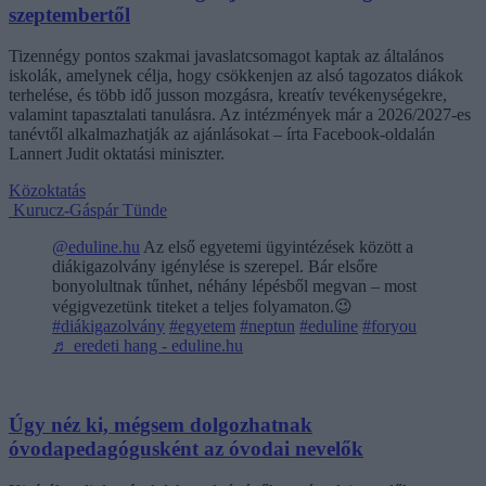
szeptembertől
Tizennégy pontos szakmai javaslatcsomagot kaptak az általános
iskolák, amelynek célja, hogy csökkenjen az alsó tagozatos diákok
terhelése, és több idő jusson mozgásra, kreatív tevékenységekre,
valamint tapasztalati tanulásra. Az intézmények már a 2026/2027-es
tanévtől alkalmazhatják az ajánlásokat – írta Facebook-oldalán
Lannert Judit oktatási miniszter.
Közoktatás
Kurucz-Gáspár Tünde
@eduline.hu
Az első egyetemi ügyintézések között a
diákigazolvány igénylése is szerepel. Bár elsőre
bonyolultnak tűnhet, néhány lépésből megvan – most
végigvezetünk titeket a teljes folyamaton.😉
#diákigazolvány
#egyetem
#neptun
#eduline
#foryou
♬ eredeti hang - eduline.hu
Úgy néz ki, mégsem dolgozhatnak
óvodapedagógusként az óvodai nevelők