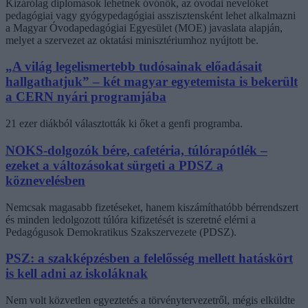
Kizárólag diplomások lehetnek óvónők, az óvodai nevelőket
pedagógiai vagy gyógypedagógiai asszisztensként lehet alkalmazni
a Magyar Óvodapedagógiai Egyesület (MOE) javaslata alapján,
melyet a szervezet az oktatási minisztériumhoz nyújtott be.
„A világ legelismertebb tudósainak előadásait
hallgathatjuk” – két magyar egyetemista is bekerült
a CERN nyári programjába
21 ezer diákból választották ki őket a genfi programba.
NOKS-dolgozók bére, cafetéria, túlórapótlék –
ezeket a változásokat sürgeti a PDSZ a
köznevelésben
Nemcsak magasabb fizetéseket, hanem kiszámíthatóbb bérrendszert
és minden ledolgozott túlóra kifizetését is szeretné elérni a
Pedagógusok Demokratikus Szakszervezete (PDSZ).
PSZ: a szakképzésben a felelősség mellett hatáskört
is kell adni az iskoláknak
Nem volt közvetlen egyeztetés a törvénytervezetről, mégis elküldte