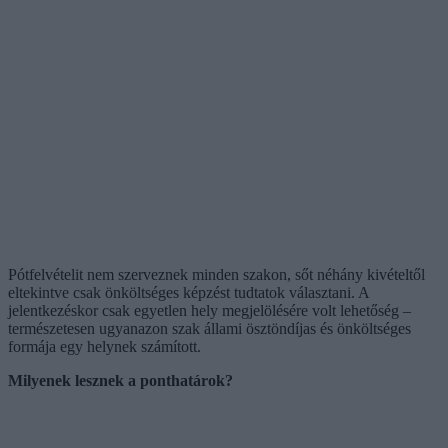
Pótfelvételit nem szerveznek minden szakon, sőt néhány kivételtől
eltekintve csak önköltséges képzést tudtatok választani. A
jelentkezéskor csak egyetlen hely megjelölésére volt lehetőség –
természetesen ugyanazon szak állami ösztöndíjas és önköltséges
formája egy helynek számított.
Milyenek lesznek a ponthatárok?