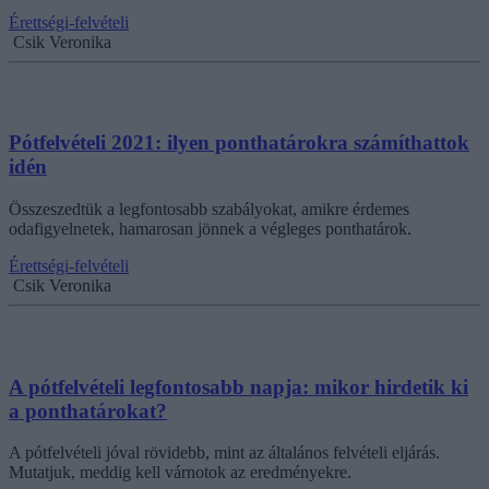
Érettségi-felvételi
Csik Veronika
Pótfelvételi 2021: ilyen ponthatárokra számíthattok
idén
Összeszedtük a legfontosabb szabályokat, amikre érdemes
odafigyelnetek, hamarosan jönnek a végleges ponthatárok.
Érettségi-felvételi
Csik Veronika
A pótfelvételi legfontosabb napja: mikor hirdetik ki
a ponthatárokat?
A pótfelvételi jóval rövidebb, mint az általános felvételi eljárás.
Mutatjuk, meddig kell várnotok az eredményekre.