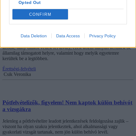
Opted Out
CONFIRM
Mire számíthatnak a felvételizők? Ezek voltak a
legnépszerűbb szakok tavaly a pótfelvételin
Data Deletion
Data Access
Privacy Policy
Hamarosan kiderülnek a 2021-es pótfelvételi ponthatárai is. Addig
lássuk, hány diákot vettek fel tavaly, ezek közül hányan kerültek be
államilag támogatott helyre, valamint hogy melyik egyetemre
kerültek be a legtöbben.
Érettségi-felvételi
Csik Veronika
Pótfelvételizők, figyelem! Nem kaptok külön behívót
a vizsgákra
Jelenleg a pótfelvételire leadott jelentkezések feldolgozása zajlik –
viszont ha olyan szakra jelentkeztek, ahol alkalmassági vagy
gyakorlati vizsgát tartanak, nem jön külön behívó levél.