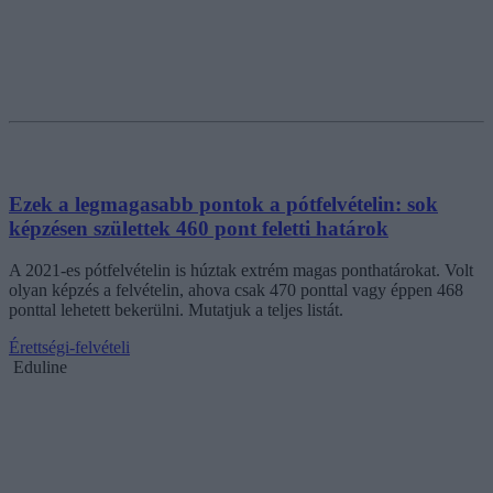
Ezek a legmagasabb pontok a pótfelvételin: sok
képzésen születtek 460 pont feletti határok
A 2021-es pótfelvételin is húztak extrém magas ponthatárokat. Volt
olyan képzés a felvételin, ahova csak 470 ponttal vagy éppen 468
ponttal lehetett bekerülni. Mutatjuk a teljes listát.
Érettségi-felvételi
Eduline