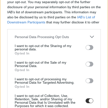
Bezzeg Hanna
your opt-out. You may separately opt-out of the further
disclosure of your personal information by third parties on the
IAB’s list of downstream participants. This information may
also be disclosed by us to third parties on the
IAB’s List of
Downstream Participants
that may further disclose it to other
Jó hír a felvételizőknek: már megnézhetitek a
third parties.
pontszámaitokat
Personal Data Processing Opt Outs
Már megnézhetitek az összpontszámaitokat, pénteken pedig jönnek
a végleges ponthatárok is.
I want to opt-out of the Sharing of my
personal data.
Érettségi-felvételi
Opted In
Csik Veronika
I want to opt-out of the Sale of my
Personal Data.
Opted In
A héten jönnek a pótfelvételi ponthatárai
I want to opt-out of processing my
Personal Data for Targeted Advertising.
Opted In
Már csak pár napot kell várni a 2021-es pótfelvételi ponthatáraira -
augusztus 27-én megtudjátok, bekerültetek-e a kiválasztott szakra.
I want to opt-out of Collection, Use,
Retention, Sale, and/or Sharing of my
Érettségi-felvételi
Personal Data that Is Unrelated with the
Csik Veronika
Purposes for which it was collected.