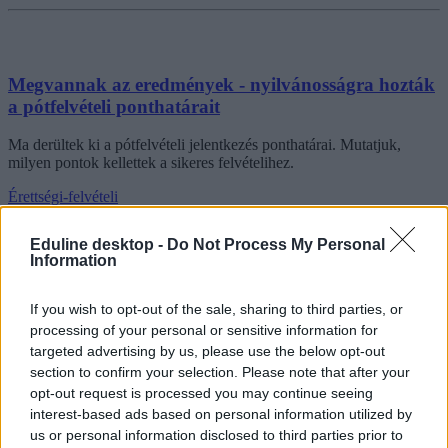
Megvannak az eredmények - nyilvánosságra hozták
a pótfelvételi ponthatárait
Ma derültek ki a pótfelvételi jelentkezés ponthatárai. Mutatjuk,
milyen pontok kellettek a sikeres felvételihez.
Érettségi-felvételi
Eduline
Eduline desktop -
Do Not Process My Personal
Information
Ma jönnek a pótfelvételi ponthatárai, több ezer diák
If you wish to opt-out of the sale, sharing to third parties, or
tudja meg, elkezdheti-e ősszel az egyetemet
processing of your personal or sensitive information for
targeted advertising by us, please use the below opt-out
Ma hirdetik ki a pótfelvételi ponthatárait - kiderül, hányan
section to confirm your selection. Please note that after your
csatlakozhatnak az egyetemeken, főiskolákon azokhoz, akik már
opt-out request is processed you may continue seeing
júliusban bekerültek a szakokra.
interest-based ads based on personal information utilized by
us or personal information disclosed to third parties prior to
Érettségi-felvételi