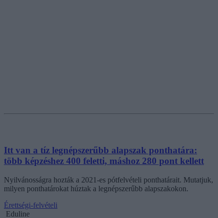
Itt van a tíz legnépszerűbb alapszak ponthatára:
több képzéshez 400 feletti, máshoz 280 pont kellett
Nyilvánosságra hozták a 2021-es pótfelvételi ponthatárait. Mutatjuk,
milyen ponthatárokat húztak a legnépszerűbb alapszakokon.
Érettségi-felvételi
Eduline