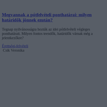
Megvannak a pótfelvételi ponthatárai: milyen
határidők jönnek ezután?
Tegnap nyilvánosságra hozták az idei pótfelvételi végleges
ponthatárait. Milyen fontos teendők, határidők várnak még a
jelentkezőkre?
Érettségi-felvételi
Csik Veronika