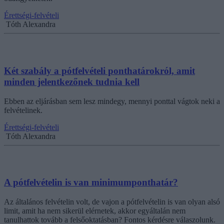
Érettségi-felvételi
Tóth Alexandra
Két szabály a pótfelvételi ponthatárokról, amit
minden jelentkezőnek tudnia kell
Ebben az eljárásban sem lesz mindegy, mennyi ponttal vágtok neki a
felvételinek.
Érettségi-felvételi
Tóth Alexandra
A pótfelvételin is van minimumponthatár?
Az általános felvételin volt, de vajon a pótfelvételin is van olyan alsó
limit, amit ha nem sikerül elérnetek, akkor egyáltalán nem
tanulhattok tovább a felsőoktatásban? Fontos kérdésre válaszolunk.