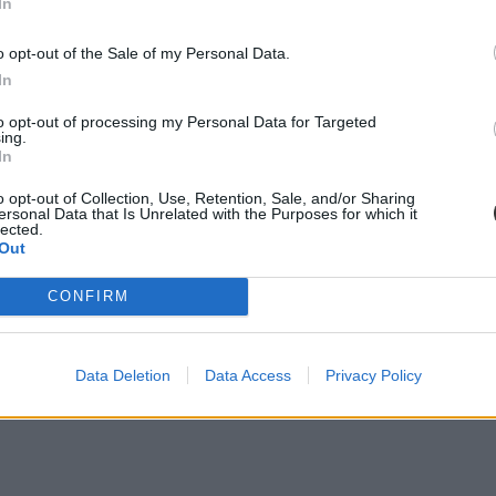
In
o opt-out of the Sale of my Personal Data.
In
to opt-out of processing my Personal Data for Targeted
ing.
In
cikk? Kövess minket a Facebookon is, és nem fogsz lemaradni a font
o opt-out of Collection, Use, Retention, Sale, and/or Sharing
ersonal Data that Is Unrelated with the Purposes for which it
lected.
Out
CONFIRM
Data Deletion
Data Access
Privacy Policy