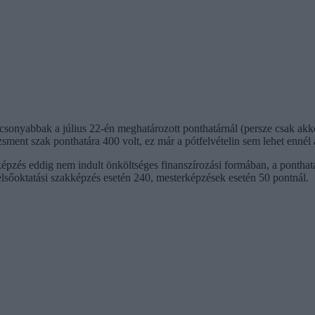
sonyabbak a július 22-én meghatározott ponthatárnál (persze csak akkor,
ment szak ponthatára 400 volt, ez már a pótfelvételin sem lehet ennél
 képzés eddig nem indult önköltséges finanszírozási formában, a ponth
elsőoktatási szakképzés esetén 240, mesterképzések esetén 50 pontnál.