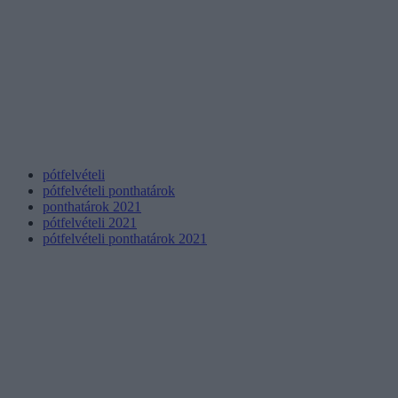
pótfelvételi
pótfelvételi ponthatárok
ponthatárok 2021
pótfelvételi 2021
pótfelvételi ponthatárok 2021