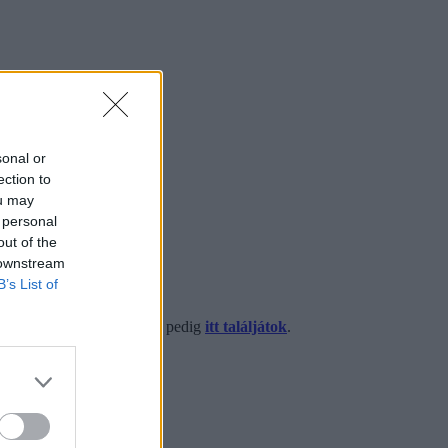
sonal or
ection to
ou may
 personal
out of the
 downstream
B’s List of
amatosan frissülő cikkeinket pedig
itt találjátok
.