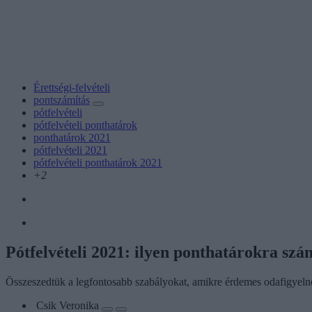
Érettségi-felvételi
pontszámítás
pótfelvételi
pótfelvételi ponthatárok
ponthatárok 2021
pótfelvételi 2021
pótfelvételi ponthatárok 2021
+2
Pótfelvételi 2021: ilyen ponthatárokra szá
Összeszedtük a legfontosabb szabályokat, amikre érdemes odafigyeln
Csik Veronika