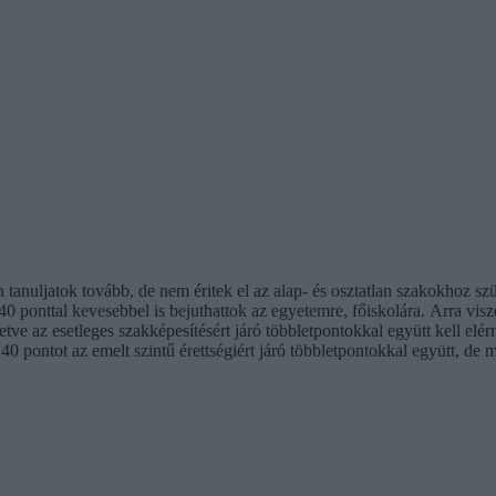
 tanuljatok tovább, de nem éritek el az alap- és osztatlan szakokhoz 
 ponttal kevesebbel is bejuthattok az egyetemre, főiskolára. Arra viszo
letve az esetleges szakképesítésért járó többletpontokkal együtt kell e
0 pontot az emelt szintű érettségiért járó többletpontokkal együtt, de