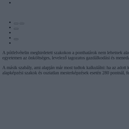
A pótfelvételin meghirdetett szakokon a ponthatárok nem lehetnek alac
egyetemen az önköltséges, levelező tagozatos gazdálkodási és menedzs
A másik szabály, ami alapján már most tudtok kalkulálni: ha az adott
alapképzési szakok és osztatlan mesterképzések esetén 280 pontnál, f