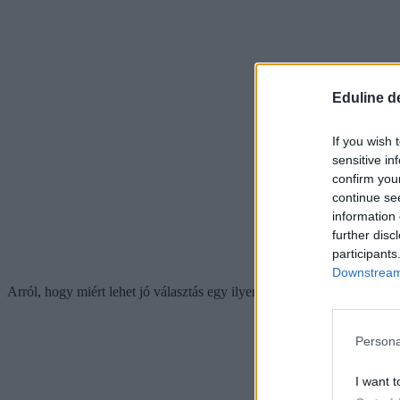
Eduline d
If you wish 
sensitive in
confirm you
continue se
information 
further disc
participants
Downstream 
Arról, hogy miért lehet jó választás egy ilyen típusú képzés,
itt írtu
Persona
I want t