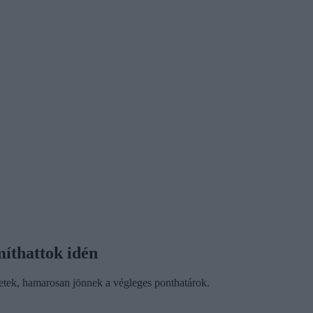
míthattok idén
etek, hamarosan jönnek a végleges ponthatárok.