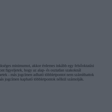
szükséges minimumot, akkor érdemes inkább egy felsőoktatási
nt figyeljetek, hogy az alap- és osztatlan szakoknál
lérnetek - más jogcímen adható többletpontot nem számíthattok
 más jogcímen kapható többletpontok nélkül számolják.