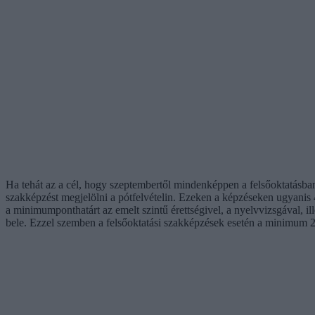
Ha tehát az a cél, hogy szeptembertől mindenképpen a felsőoktatásban
szakképzést megjelölni a pótfelvételin. Ezeken a képzéseken ugyanis 40
a minimumponthatárt az emelt szintű érettségivel, a nyelvvizsgával, il
bele. Ezzel szemben a felsőoktatási szakképzések esetén a minimum 24