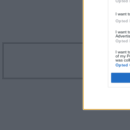
Opted 
I want t
Opted 
I want 
Advertis
Opted 
Tetszett a 
I want t
of my P
was col
Opted 