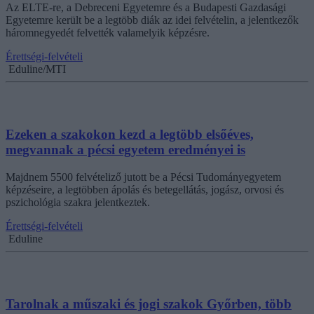
Az ELTE-re, a Debreceni Egyetemre és a Budapesti Gazdasági
Egyetemre került be a legtöbb diák az idei felvételin, a jelentkezők
háromnegyedét felvették valamelyik képzésre.
Érettségi-felvételi
Eduline/MTI
Ezeken a szakokon kezd a legtöbb elsőéves,
megvannak a pécsi egyetem eredményei is
Majdnem 5500 felvételiző jutott be a Pécsi Tudományegyetem
képzéseire, a legtöbben ápolás és betegellátás, jogász, orvosi és
pszichológia szakra jelentkeztek.
Érettségi-felvételi
Eduline
Tarolnak a műszaki és jogi szakok Győrben, több