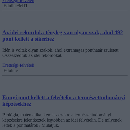
Érettségi-felvételi
Eduline/MTI
Az idei rekordok: tényleg van olyan szak, ahol 492
pont kellett a sikerhez
Idén is voltak olyan szakok, ahol extramagas ponthatár született.
Összeszedtük az idei rekordokat.
Érettségi-felvételi
Eduline
Ennyi pont kellett a felvételin a természettudományi
képzésekhez
Biológia, matematika, kémia - ezekre a természettudományi
képzésekre jelentkeztek legtöbben az idei felvételin. De milyenek
lettek a ponthatárok? Mutatjuk.