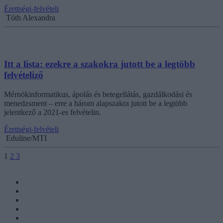
Érettségi-felvételi
Tóth Alexandra
Itt a lista: ezekre a szakokra jutott be a legtöbb
felvételiző
Mérnökinformatikus, ápolás és betegellátás, gazdálkodási és
menedzsment – erre a három alapszakra jutott be a legtöbb
jelentkező a 2021-es felvételin.
Érettségi-felvételi
Eduline/MTI
1
2
3