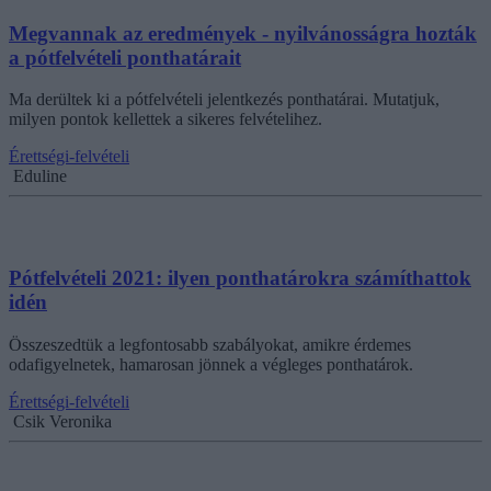
Megvannak az eredmények - nyilvánosságra hozták
a pótfelvételi ponthatárait
Ma derültek ki a pótfelvételi jelentkezés ponthatárai. Mutatjuk,
milyen pontok kellettek a sikeres felvételihez.
Érettségi-felvételi
Eduline
Pótfelvételi 2021: ilyen ponthatárokra számíthattok
idén
Összeszedtük a legfontosabb szabályokat, amikre érdemes
odafigyelnetek, hamarosan jönnek a végleges ponthatárok.
Érettségi-felvételi
Csik Veronika