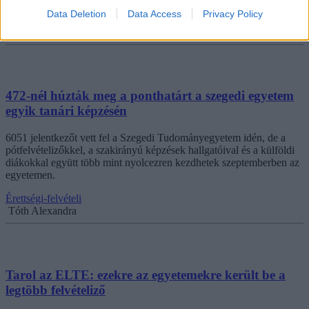
Data Deletion
Data Access
Privacy Policy
Érettségi-felvételi
Tóth Alexandra
472-nél húzták meg a ponthatárt a szegedi egyetem
egyik tanári képzésén
6051 jelentkezőt vett fel a Szegedi Tudományegyetem idén, de a
pótfelvételizőkkel, a szakirányú képzések hallgatóival és a külföldi
diákokkal együtt több mint nyolcezren kezdhetek szeptemberben az
egyetemen.
Érettségi-felvételi
Tóth Alexandra
Tarol az ELTE: ezekre az egyetemekre került be a
legtöbb felvételiző