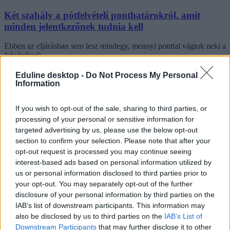
Két szabály a pótfelvételi ponthatárokról, amit
minden jelentkezőnek tudnia kell
Ebben az eljárásban sem lesz mindegy, mennyi ponttal vágtok neki a
felvételinek.
Érettségi-felvételi
Eduline desktop -
Do Not Process My Personal
Tóth Alexandra
Information
If you wish to opt-out of the sale, sharing to third parties, or
processing of your personal or sensitive information for
A ponthatárhúzással még nem ért véget a felvételi
targeted advertising by us, please use the below opt-out
szezon, három fontos dátum még hátravan
section to confirm your selection. Please note that after your
opt-out request is processed you may continue seeing
Nagyjából augusztus közepére már tényleg vége lesz a 2021-es
interest-based ads based on personal information utilized by
általános felvételinek, de addig még van néhány fontos határidő,
us or personal information disclosed to third parties prior to
amit érdemes észben tartani.
your opt-out. You may separately opt-out of the further
disclosure of your personal information by third parties on the
Érettségi-felvételi
IAB’s list of downstream participants. This information may
Tóth Alexandra
also be disclosed by us to third parties on the
IAB’s List of
Downstream Participants
that may further disclose it to other