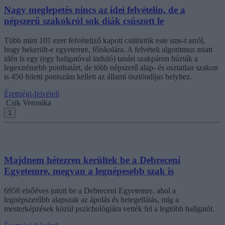
Nagy meglepetés nincs az idei felvételin, de a
népszerű szakokról sok diák csúszott le
Több mint 101 ezer felvételiző kapott csütörtök este sms-t arról,
hogy bekerült-e egyetemre, főiskolára. A felvételi algoritmus miatt
idén is egy (egy hallgatóval induló) tanári szakpáron húzták a
legextrémebb ponthatárt, de több népszerű alap- és osztatlan szakon
is 450 feletti pontszám kellett az állami ösztöndíjas helyhez.
Érettségi-felvételi
Csik Veronika
1
Majdnem hétezren kerültek be a Debreceni
Egyetemre, megvan a legnépesebb szak is
6958 elsőéves jutott be a Debreceni Egyetemre, ahol a
legnépszerűbb alapszak az ápolás és betegellátás, míg a
mesterképzések közül pszichológiára vették fel a legtöbb hallgatót.