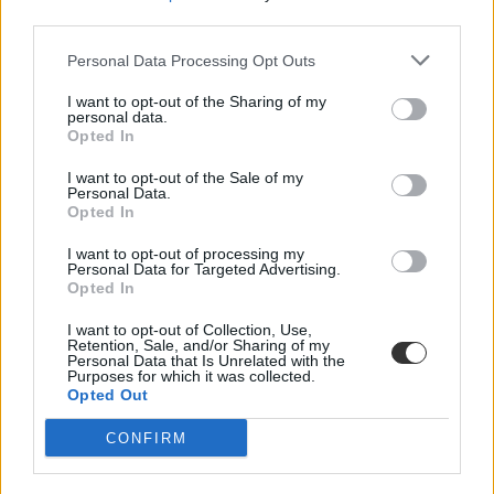
third parties.
Kihirdették a ponthatárokat, hamarosan indul a
Personal Data Processing Opt Outs
pótfelvételi: itt vannak a hét legfontosabb hírei
I want to opt-out of the Sharing of my
personal data.
A hét talán legfontosabb eseménye az idei felvételi ponthatárok
Opted In
kihirdetése volt - több mint 100 ezer diák várt az eredményekre, mi
pedig mindenről beszámoltunk. Azonban nem csak ennyi történt a
héten: összeszedtük a legfontosabb dolgokat.
I want to opt-out of the Sale of my
Personal Data.
Opted In
Érettségi-felvételi
Csik Veronika
I want to opt-out of processing my
Personal Data for Targeted Advertising.
Opted In
I want to opt-out of Collection, Use,
Több szakon is 400 felett húzták meg a ponthatárt
Retention, Sale, and/or Sharing of my
az NKE-n, de így is majdnem 2000-en kezdhetnek
Personal Data that Is Unrelated with the
Purposes for which it was collected.
ősszel
Opted Out
24 százalékkal többen jelentkeztek a Nemzeti Közszolgálati
CONFIRM
Egyetemre (NKE) idén, mint egy évvel korábban, a felvételizők 71
százaléka első helyen jelölte meg az intézményt. Végül 1928
jelentkezőnek sikerült bejutnia a képzésekre.