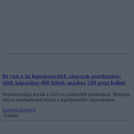
Itt van a tíz legnépszerűbb alapszak ponthatára:
több képzéshez 400 feletti, máshoz 280 pont kellett
Nyilvánosságra hozták a 2021-es pótfelvételi ponthatárait. Mutatjuk,
milyen ponthatárokat húztak a legnépszerűbb alapszakokon.
Érettségi-felvételi
Eduline