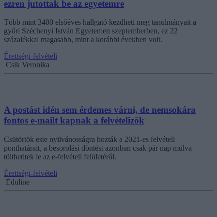
ezren jutottak be az egyetemre
Több mint 3400 elsőéves hallgató kezdheti meg tanulmányait a
győri Széchenyi István Egyetemen szeptemberben, ez 22
százalékkal magasabb, mint a korábbi években volt.
Érettségi-felvételi
Csik Veronika
A postást idén sem érdemes várni, de nemsokára
fontos e-mailt kapnak a felvételizők
Csütörtök este nyilvánosságra hozták a 2021-es felvételi
ponthatárait, a besorolási döntést azonban csak pár nap múlva
tölthetitek le az e-felvételi felületéről.
Érettségi-felvételi
Eduline