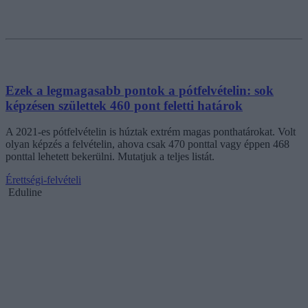
Ezek a legmagasabb pontok a pótfelvételin: sok
képzésen születtek 460 pont feletti határok
A 2021-es pótfelvételin is húztak extrém magas ponthatárokat. Volt
olyan képzés a felvételin, ahova csak 470 ponttal vagy éppen 468
ponttal lehetett bekerülni. Mutatjuk a teljes listát.
Érettségi-felvételi
Eduline