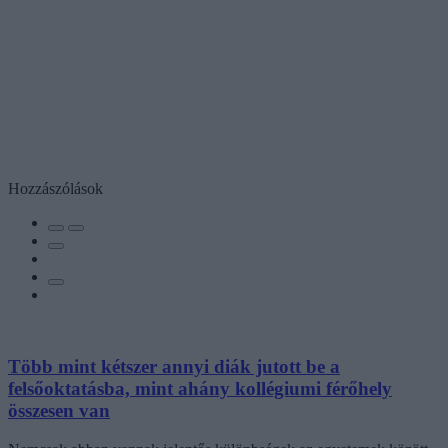
Hozzászólások
Több mint kétszer annyi diák jutott be a
felsőoktatásba, mint ahány kollégiumi férőhely
összesen van