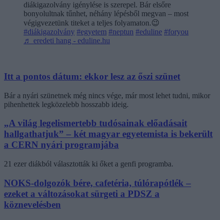
diákigazolvány igénylése is szerepel. Bár elsőre
bonyolultnak tűnhet, néhány lépésből megvan – most
végigvezetünk titeket a teljes folyamaton.😉
#diákigazolvány
#egyetem
#neptun
#eduline
#foryou
♬ eredeti hang - eduline.hu
Itt a pontos dátum: ekkor lesz az őszi szünet
Bár a nyári szünetnek még nincs vége, már most lehet tudni, mikor
pihenhettek legközelebb hosszabb ideig.
„A világ legelismertebb tudósainak előadásait
hallgathatjuk” – két magyar egyetemista is bekerült
a CERN nyári programjába
21 ezer diákból választották ki őket a genfi programba.
NOKS-dolgozók bére, cafetéria, túlórapótlék –
ezeket a változásokat sürgeti a PDSZ a
köznevelésben