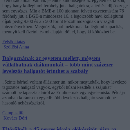
Nemcsak abban vannak jelentős különbségek az egyetemek között,
hogy hány kollégiumi férőhely jut a hallgatókra, a térítési díj összege
sem egységes. Míg a BME-n 100 újonnan felvett egyetemistára 76
férőhely jut, a BGE-n mindössze 16, a legolcsóbb havi kollégiumi
díjak pedig 9300 és 25 500 forint között mozognak a vizsgált
intézményekben. Megnéztük, hol mekkora a kollégiumi kapacitás,
mennyit kell fizetni, és mi alapján dől el, hogy ki költözhet be.
Felsőoktatás
Szöllősi Anna
Dolgoznának az egyetem mellett, mégsem
vállalhatnak diákmunkát – több mint százezer
levelezős hallgatót érinthet a szabály
„Szinte bárhol voltam állásinterjún, mikor megtudták, hogy levelező
tagozatos hallgató vagyok, egyből húzni kezdték a szájukat” –
számolt be tapasztalatairól az Eduline-nak egy egyetemista. Példája
azonban korántsem egyedi: több levelezős hallgató számolt be
hasonló nehézségekről.
Campus life
Kovács Dóri
Eltörölnék a 45 perces iskola-előkészítőt, újra az