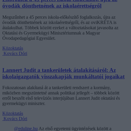
óvodák dönthetnének az iskolaérettségről
Megszűnhet a 45 perces iskola-előkészítő foglalkozás, újra az
óvodák dönthetnének az iskolaérettségről, és az oviKRÉTA is
átalakulhat. Többek között ezeket a változtatásokat javasolta az
Oktatási és Gyermekügyi Minisztériumnak a Magyar
Óvodapedagógiai Egyesület.
Közoktatás
Kovács Dóri
Lannert Judit a tankerületek átalakításáról: Az
iskolaigazgatók visszakapják munkáltatói jogaikat
Fokozatosan alakítaná át a tankerületi rendszert a kormány,
miközben megszüntetné annak politikai jellegét – többek között
erről beszélt első televíziós interjújában Lannert Judit oktatási és
gyermekügyi miniszter.
Közoktatás
Kovács Dóri
@eduline.hu
Az első egyetemi ügyintézések között a