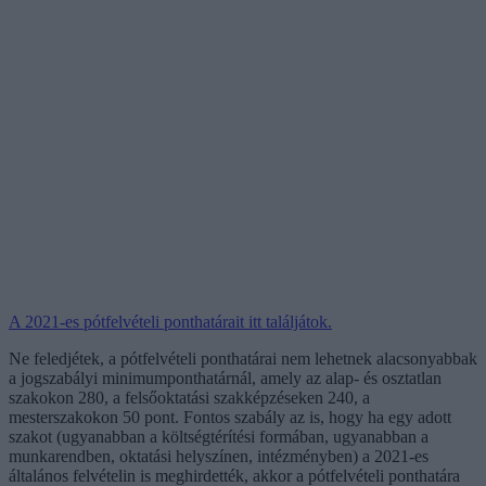
A 2021-es pótfelvételi ponthatárait itt találjátok.
Ne feledjétek, a pótfelvételi ponthatárai nem lehetnek alacsonyabbak
a jogszabályi minimumponthatárnál, amely az alap- és osztatlan
szakokon 280, a felsőoktatási szakképzéseken 240, a
mesterszakokon 50 pont. Fontos szabály az is, hogy ha egy adott
szakot (ugyanabban a költségtérítési formában, ugyanabban a
munkarendben, oktatási helyszínen, intézményben) a 2021-es
általános felvételin is meghirdették, akkor a pótfelvételi ponthatára