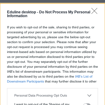
Eduline desktop -
Do Not Process My Personal
Information
egyetem
If you wish to opt-out of the sale, sharing to third parties, or
pótfelvételi
processing of your personal or sensitive information for
pótfelvételi ponthatárok
targeted advertising by us, please use the below opt-out
ponthatárok 2021
section to confirm your selection. Please note that after your
pótfelvételi 2021
pótfelvételi ponthatárok 2021
opt-out request is processed you may continue seeing
interest-based ads based on personal information utilized by
us or personal information disclosed to third parties prior to
your opt-out. You may separately opt-out of the further
disclosure of your personal information by third parties on the
IAB’s list of downstream participants. This information may
also be disclosed by us to third parties on the
IAB’s List of
Downstream Participants
that may further disclose it to other
third parties.
Personal Data Processing Opt Outs
I want to opt-out of the Sharing of my