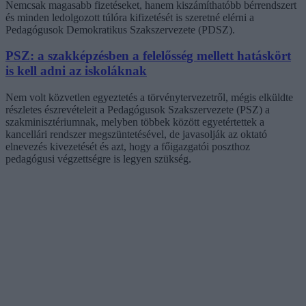
Nemcsak magasabb fizetéseket, hanem kiszámíthatóbb bérrendszert
és minden ledolgozott túlóra kifizetését is szeretné elérni a
Pedagógusok Demokratikus Szakszervezete (PDSZ).
PSZ: a szakképzésben a felelősség mellett hatáskört
is kell adni az iskoláknak
Nem volt közvetlen egyeztetés a törvénytervezetről, mégis elküldte
részletes észrevételeit a Pedagógusok Szakszervezete (PSZ) a
szakminisztériumnak, melyben többek között egyetértettek a
kancellári rendszer megszüntetésével, de javasolják az oktató
elnevezés kivezetését és azt, hogy a főigazgatói poszthoz
pedagógusi végzettségre is legyen szükség.