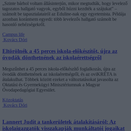
„Szinte bárhol voltam állásinterjún, mikor megtudták, hogy levelező
tagozatos hallgató vagyok, egyből húzni kezdték a szájukat” –
számolt be tapasztalatairól az Eduline-nak egy egyetemista. Példája
azonban korántsem egyedi: több levelezős hallgató számolt be
hasonló nehézségekről.
Campus life
Kovács Dóri
Eltörölnék a 45 perces iskola-előkészítőt, újra az
óvodák dönthetnének az iskolaérettségről
Megszűnhet a 45 perces iskola-előkészítő foglalkozás, újra az
óvodák dönthetnének az iskolaérettségről, és az oviKRÉTA is
átalakulhat. Többek között ezeket a változtatásokat javasolta az
Oktatási és Gyermekügyi Minisztériumnak a Magyar
Óvodapedagógiai Egyesület.
Közoktatás
Kovács Dóri
Lannert Judit a tankerületek átalakításáról: Az
iskolaigazgatók visszakapják munkáltatói jogaikat