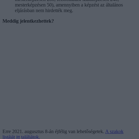
mesterképzésen 50), amennyiben a képzést az általános
eljárásban nem hirdették meg.
Meddig jelentkezhettek?
Erre 2021. augusztus 8-án éjfélig van lehetőségetek.
A szakok
listáját itt találjátok.