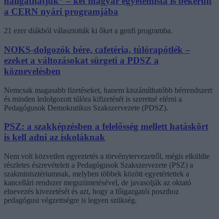
hallgathatjuk” – két magyar egyetemista is bekerült
a CERN nyári programjába
21 ezer diákból választották ki őket a genfi programba.
NOKS-dolgozók bére, cafetéria, túlórapótlék –
ezeket a változásokat sürgeti a PDSZ a
köznevelésben
Nemcsak magasabb fizetéseket, hanem kiszámíthatóbb bérrendszert
és minden ledolgozott túlóra kifizetését is szeretné elérni a
Pedagógusok Demokratikus Szakszervezete (PDSZ).
PSZ: a szakképzésben a felelősség mellett hatáskört
is kell adni az iskoláknak
Nem volt közvetlen egyeztetés a törvénytervezetről, mégis elküldte
részletes észrevételeit a Pedagógusok Szakszervezete (PSZ) a
szakminisztériumnak, melyben többek között egyetértettek a
kancellári rendszer megszüntetésével, de javasolják az oktató
elnevezés kivezetését és azt, hogy a főigazgatói poszthoz
pedagógusi végzettségre is legyen szükség.