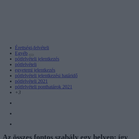
Érettségi-felvételi
Egyéb
pótfelvételi jelentkezés
pótfelvételi
egyetemi jelentkezés
pótfelvételi jelentkezési határidő
pótfelvételi 2021
pótfelvételi ponthatárok 2021
+3
Az összes fontos szabály egy helyen: így