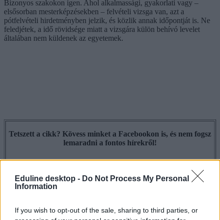
Bizonyos szakokon igen. Ahol alkalmassági, gyakorlati vagy –
elsősorban mesterképzésekben – felvételi vizsga van, azt a
pótfelvételi hirdetményben jelzik, és közlik annak időpontját is. Ne
feledjétek, a idő rövidsége miatt a vizsgára külön behívó levelet
általában nem küldenek az egyetemek.
Tetszett a cikk? Kövess minket a Facebookon is, és nem fogsz
lemaradni a fontos hírekről!
Eduline desktop -
Do Not Process My Personal
Information
If you wish to opt-out of the sale, sharing to third parties, or