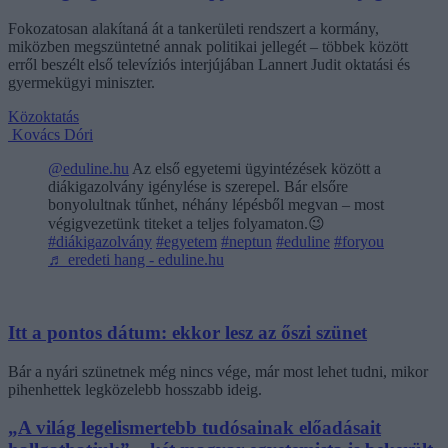
Fokozatosan alakítaná át a tankerületi rendszert a kormány,
miközben megszüntetné annak politikai jellegét – többek között
erről beszélt első televíziós interjújában Lannert Judit oktatási és
gyermekügyi miniszter.
Közoktatás
Kovács Dóri
@eduline.hu
Az első egyetemi ügyintézések között a
diákigazolvány igénylése is szerepel. Bár elsőre
bonyolultnak tűnhet, néhány lépésből megvan – most
végigvezetünk titeket a teljes folyamaton.😉
#diákigazolvány
#egyetem
#neptun
#eduline
#foryou
♬ eredeti hang - eduline.hu
Itt a pontos dátum: ekkor lesz az őszi szünet
Bár a nyári szünetnek még nincs vége, már most lehet tudni, mikor
pihenhettek legközelebb hosszabb ideig.
„A világ legelismertebb tudósainak előadásait