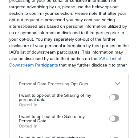
processing of your personal or sensitive information for
targeted advertising by us, please use the below opt-out
section to confirm your selection. Please note that after your
opt-out request is processed you may continue seeing
interest-based ads based on personal information utilized by
us or personal information disclosed to third parties prior to
your opt-out. You may separately opt-out of the further
disclosure of your personal information by third parties on the
IAB’s list of downstream participants. This information may
also be disclosed by us to third parties on the
IAB’s List of
Downstream Participants
that may further disclose it to other
third parties.
Personal Data Processing Opt Outs
pótfelvételi jelentkezés
pótfelvételi
I want to opt-out of the Sharing of my
egyetemi jelentkezés
personal data.
pótfelvételi jelentkezési határidő
Opted In
pótfelvételi 2021
pótfelvételi ponthatárok 2021
I want to opt-out of the Sale of my
Personal Data.
Opted In
I want to opt-out of processing my