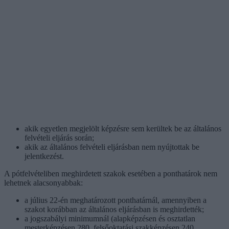
akik egyetlen megjelölt képzésre sem kerültek be az általános
felvételi eljárás során;
akik az általános felvételi eljárásban nem nyújtottak be
jelentkezést.
A pótfelvételiben meghirdetett szakok esetében a ponthatárok nem
lehetnek alacsonyabbak:
a július 22-én meghatározott ponthatárnál, amennyiben a
szakot korábban az általános eljárásban is meghirdették;
a jogszabályi minimumnál (alapképzésen és osztatlan
mesterképzésen 280, felsőoktatási szakképzésen 240,