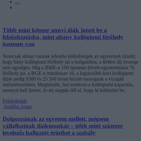
Több mint kétszer annyi diák jutott be a
felsőoktatásba, mint ahány kollégiumi férőhely
összesen van
Nemcsak abban vannak jelentős különbségek az egyetemek között,
hogy hány kollégiumi férőhely jut a hallgatókra, a térítési díj összege
sem egységes. Míg a BME-n 100 újonnan felvett egyetemistára 76
férőhely jut, a BGE-n mindössze 16, a legolcsóbb havi kollégiumi
díjak pedig 9300 és 25 500 forint között mozognak a vizsgált
intézményekben. Megnéztük, hol mekkora a kollégiumi kapacitás,
mennyit kell fizetni, és mi alapján dől el, hogy ki költözhet be.
Felsőoktatás
Szöllősi Anna
Dolgoznának az egyetem mellett, mégsem
vállalhatnak diákmunkát – több mint százezer
levelezős hallgatót érinthet a szabály