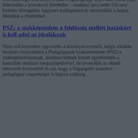
felkészülni a következő felvételire – ráadásul havi nettó 150 ezer
forintos támogatást, ingyenes kollégiumot és mentorálást is kapsz.
Mutatjuk a részleteket.
PSZ: a szakképzésben a felelősség mellett hatáskört
is kell adni az iskoláknak
Nem volt közvetlen egyeztetés a törvénytervezetről, mégis elküldte
részletes észrevételeit a Pedagógusok Szakszervezete (PSZ) a
szakminisztériumnak, melyben többek között egyetértettek a
kancellári rendszer megszüntetésével, de javasolják az oktató
elnevezés kivezetését és azt, hogy a főigazgatói poszthoz
pedagógusi végzettségre is legyen szükség.