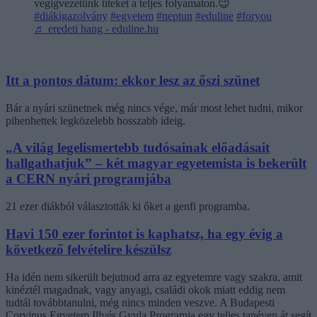
végigvezetünk titeket a teljes folyamaton.😉
#diákigazolvány
#egyetem
#neptun
#eduline
#foryou
♬ eredeti hang - eduline.hu
Itt a pontos dátum: ekkor lesz az őszi szünet
Bár a nyári szünetnek még nincs vége, már most lehet tudni, mikor
pihenhettek legközelebb hosszabb ideig.
„A világ legelismertebb tudósainak előadásait
hallgathatjuk” – két magyar egyetemista is bekerült
a CERN nyári programjába
21 ezer diákból választották ki őket a genfi programba.
Havi 150 ezer forintot is kaphatsz, ha egy évig a
következő felvételire készülsz
Ha idén nem sikerült bejutnod arra az egyetemre vagy szakra, amit
kinéztél magadnak, vagy anyagi, családi okok miatt eddig nem
tudtál továbbtanulni, még nincs minden veszve. A Budapesti
Corvinus Egyetem Illyés Gyula Programja egy teljes tanéven át segít