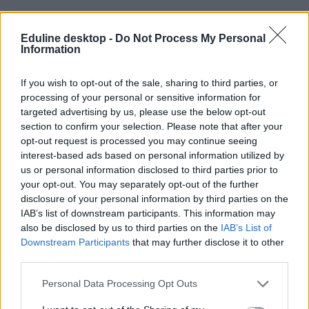
Eduline desktop -
Do Not Process My Personal
felvételi 2021
Information
pótfelvételi
egyetemi felvételi 2021
egyetemi felvételi
If you wish to opt-out of the sale, sharing to third parties, or
pótfelvételi szabályok
processing of your personal or sensitive information for
pótfelvételi 2021
targeted advertising by us, please use the below opt-out
pótfelvételi ponthatárok 2021
section to confirm your selection. Please note that after your
opt-out request is processed you may continue seeing
interest-based ads based on personal information utilized by
us or personal information disclosed to third parties prior to
your opt-out. You may separately opt-out of the further
disclosure of your personal information by third parties on the
IAB’s list of downstream participants. This information may
also be disclosed by us to third parties on the
IAB’s List of
Downstream Participants
that may further disclose it to other
third parties.
Personal Data Processing Opt Outs