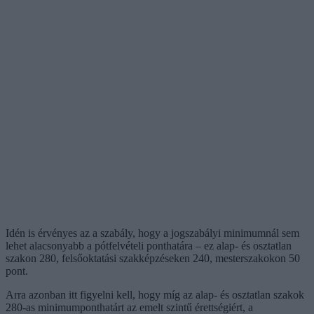
Idén is érvényes az a szabály, hogy a jogszabályi minimumnál sem
lehet alacsonyabb a pótfelvételi ponthatára – ez alap- és osztatlan
szakon 280, felsőoktatási szakképzéseken 240, mesterszakokon 50
pont.
Arra azonban itt figyelni kell, hogy míg az alap- és osztatlan szakok
280-as minimumponthatárt az emelt szintű érettségiért, a