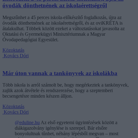
óvodák dönthetnének az iskolaérettségről
Megszűnhet a 45 perces iskola-előkészítő foglalkozás, újra az
óvodák dönthetnének az iskolaérettségről, és az oviKRÉTA is
átalakulhat. Többek között ezeket a változtatásokat javasolta az
Oktatási és Gyermekügyi Minisztériumnak a Magyar
Óvodapedagógiai Egyesület.
Közoktatás
Kovács Dóri
Már úton vannak a tankönyvek az iskolákba
Több iskola is arról számolt be, hogy megérkeztek a tankönyvek,
zajlik azok átvétele és rendszerezése, hogy a szeptemberi
becsengetésre minden készen álljon.
Közoktatás
Kovács Dóri
@eduline.hu
Az első egyetemi ügyintézések között a
diákigazolvány igénylése is szerepel. Bár elsőre
bonyolultnak tűnhet, néhány lépésből megvan – most