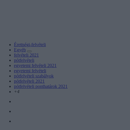
Érettségi-felvételi
Egyéb
felvételi 2021
pótfelvételi
egyetemi felvételi 2021
egyetemi felvételi
pótfelvételi szabályok
pótfelvételi 2021
pótfelvételi ponthatárok 2021
+4