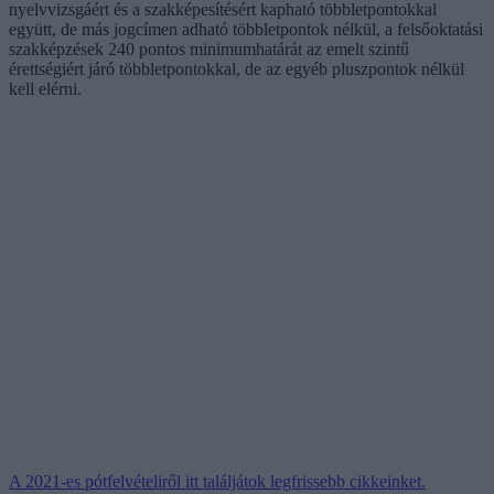
nyelvvizsgáért és a szakképesítésért kapható többletpontokkal
együtt, de más jogcímen adható többletpontok nélkül, a felsőoktatási
szakképzések 240 pontos minimumhatárát az emelt szintű
érettségiért járó többletpontokkal, de az egyéb pluszpontok nélkül
kell elérni.
A 2021-es pótfelvételiről itt találjátok legfrissebb cikkeinket.