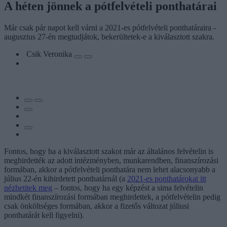
A héten jönnek a pótfelvételi ponthatárai
Már csak pár napot kell várni a 2021-es pótfelvételi ponthatáraira -
augusztus 27-én megtudjátok, bekerültetek-e a kiválasztott szakra.
Csik Veronika
Fontos, hogy ha a kiválasztott szakot már az általános felvételin is
meghirdették az adott intézményben, munkarendben, finanszírozási
formában, akkor a pótfelvételi ponthatára nem lehet alacsonyabb a
július 22-én kihirdetett ponthatárnál (a
2021-es ponthatárokat itt
nézhetitek meg
– fontos, hogy ha egy képzést a sima felvételin
mindkét finanszírozási formában meghirdettek, a pótfelvételin pedig
csak önköltséges formában, akkor a fizetős változat júliusi
ponthatárát kell figyelni).