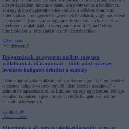
alázott ágazatban, mint az oktatás. Ám pontosan ez a lendület az,
ami egy újabb megkerülhetetlen kihívást is előtérbe rántott: az
érdemi társadalmi egyeztetés ígéretének beváltását, vagy más szóval
„kényszerét”. Ennek, az amúgy pozitív stressznek a kezeléséhez
igyekszem az alábbiakban szempontokat adni. Hana György
humánökológus, közoktatási vezető véleménycikke.
Közoktatás
Vendégszerző
Dolgoznának az egyetem mellett, mégsem
vállalhatnak diákmunkát – több mint százezer
levelezős hallgatót érinthet a szabály
„Szinte bárhol voltam állásinterjún, mikor megtudták, hogy levelező
tagozatos hallgató vagyok, egyből húzni kezdték a szájukat” –
számolt be tapasztalatairól az Eduline-nak egy egyetemista. Példája
azonban korántsem egyedi: több levelezős hallgató számolt be
hasonló nehézségekről.
Campus life
Kovács Dóri
Eltörölnék a 45 perces iskola-előkészítőt, újra az