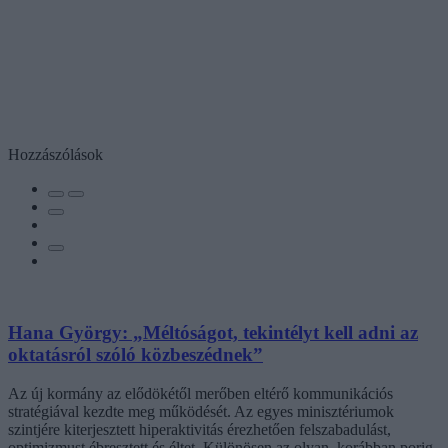
Hozzászólások
Hana György: „Méltóságot, tekintélyt kell adni az
oktatásról szóló közbeszédnek”
Az új kormány az elődökétől merőben eltérő kommunikációs
stratégiával kezdte meg működését. Az egyes minisztériumok
szintjére kiterjesztett hiperaktivitás érezhetően felszabadulást,
optimizmust ébresztett és éltet. Különösen az olyan, korábban porig