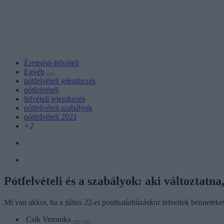
Érettségi-felvételi
Egyéb
pótfelvételi jelentkezés
pótfelvételi
felvételi jelentkezés
pótfelvételi szabályok
pótfelvételi 2021
+2
Pótfelvételi és a szabályok: aki változtatna,
Mi van akkor, ha a július 22-ei ponthatárhúzáskor felvettek bennetek
Csik Veronika