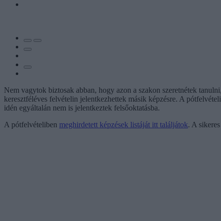
Nem vagytok biztosak abban, hogy azon a szakon szeretnétek tanulni, 
keresztféléves felvételin jelentkezhettek másik képzésre. A pótfelvéte
idén egyáltalán nem is jelentkeztek felsőoktatásba.
A pótfelvételiben
meghirdetett képzések listáját itt találjátok
. A sikere