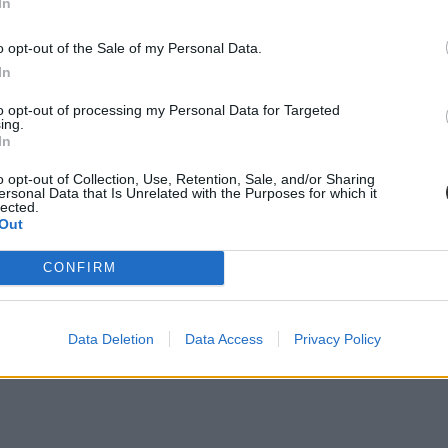
In
o opt-out of the Sale of my Personal Data.
In
to opt-out of processing my Personal Data for Targeted
cikk? Kövess minket a Facebookon is, és nem fogsz lemaradni a font
ing.
In
o opt-out of Collection, Use, Retention, Sale, and/or Sharing
ersonal Data that Is Unrelated with the Purposes for which it
lected.
Out
CONFIRM
Data Deletion
Data Access
Privacy Policy