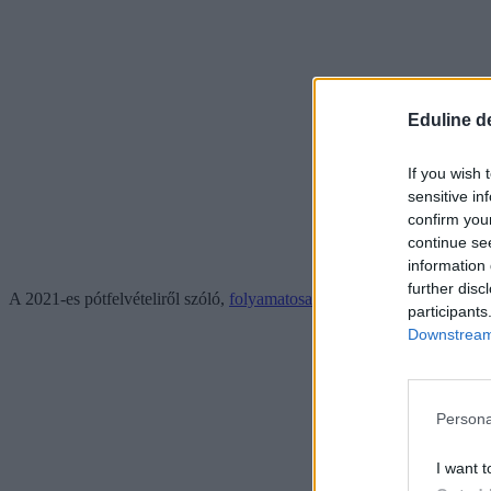
Eduline d
If you wish 
sensitive in
confirm you
continue se
information 
further disc
A 2021-es pótfelvételiről szóló,
folyamatosan frissülő cikkeinket pedig
participants
Downstream 
Persona
I want t