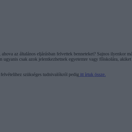
ahova az általános eljárásban felvettek benneteket? Sajnos ilyenkor má
lin ugyanis csak azok jelentkezhetnek egyetemre vagy főiskolára, akiket 
s felvételihez szükséges tudnivalókról pedig
itt írtuk össze.