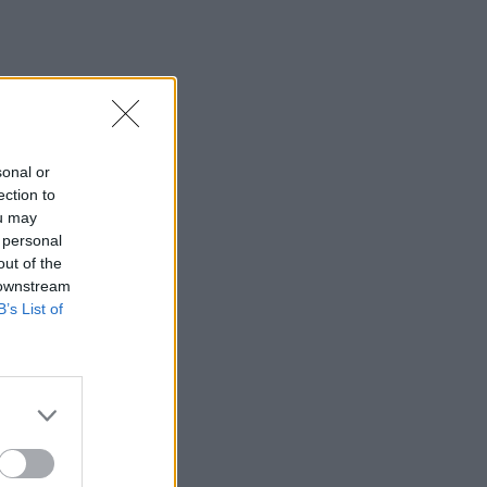
sonal or
ection to
ou may
 personal
out of the
 downstream
B’s List of