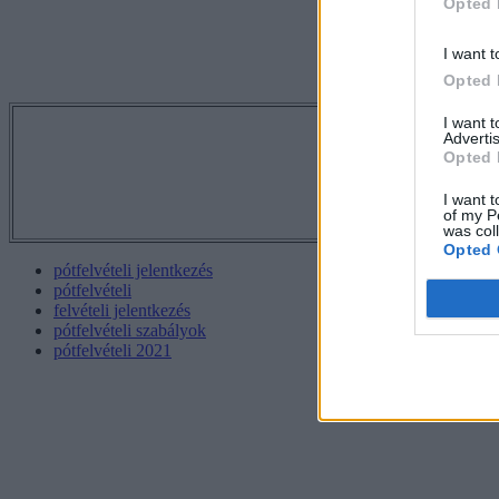
Opted 
I want t
Opted 
I want 
Tetszett a 
Advertis
Opted 
I want t
of my P
was col
Opted 
pótfelvételi jelentkezés
pótfelvételi
felvételi jelentkezés
pótfelvételi szabályok
pótfelvételi 2021