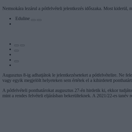
Nemsokára lezárul a pótfelvételi jelentkezés időszaka. Most kiderül, m
Eduline
Augusztus 8-ig adhatjátok le jelentkezéseteket a pótfelvételire. Ne fel
vagy egyik megjelölt helyeteken sem értétek el a kihirdetett ponthatárt
A pótfelvételi ponthatárokat augusztus 27-én hirdetik ki, ekkor tudjá
mint a rendes felvételi eljárásban bekerülteknek. A 2021/22-es tanév 