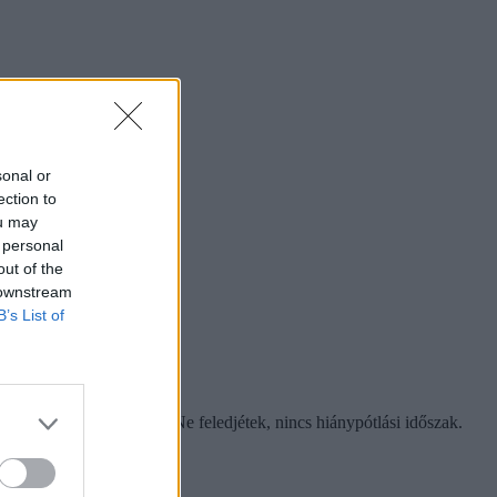
sonal or
ection to
ou may
 personal
out of the
 downstream
B’s List of
ni 2021. augusztus 8-ig. Ne feledjétek, nincs hiánypótlási időszak.