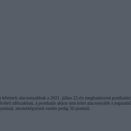
nem lehetnek alacsonyabbak a 2021. július 22-én meghatározott ponthat
elvételi időszakban, a ponthatár akkor sem lehet alacsonyabb a jogszab
pontnál, mesterképzések esetén pedig 50 pontnál.