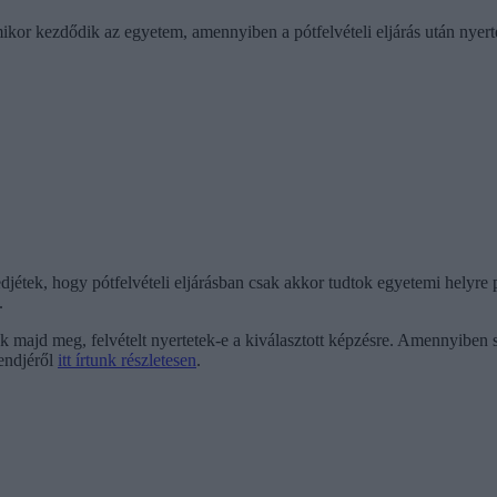
ikor kezdődik az egyetem, amennyiben a pótfelvételi eljárás után nyerte
edjétek, hogy pótfelvételi eljárásban csak akkor tudtok egyetemi helyre 
.
tok majd meg, felvételt nyertetek-e a kiválasztott képzésre. Amennyibe
rendjéről
itt írtunk részletesen
.