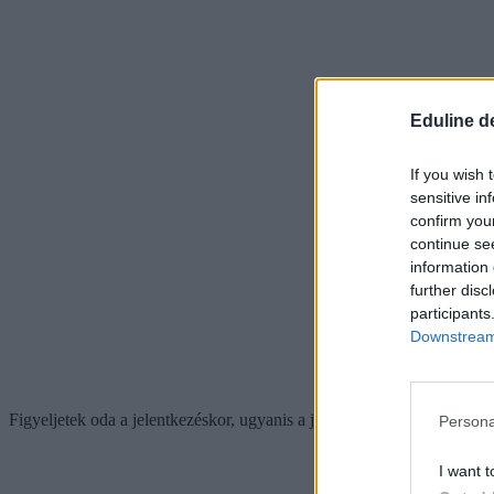
Eduline d
If you wish 
sensitive in
confirm you
continue se
information 
further disc
participants
Downstream 
Figyeljetek oda a jelentkezéskor, ugyanis a jelentkezési kérelemhez c
Persona
I want t