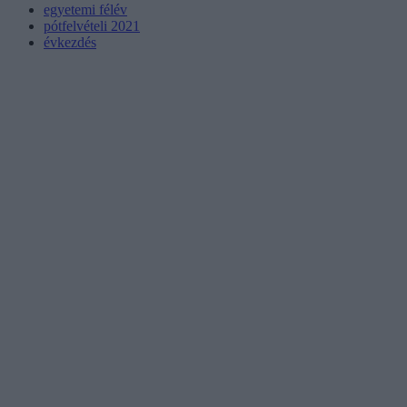
egyetemi félév
pótfelvételi 2021
évkezdés