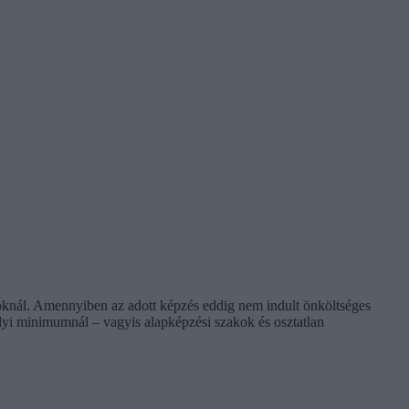
ároknál. Amennyiben az adott képzés eddig nem indult önköltséges
ályi minimumnál – vagyis alapképzési szakok és osztatlan