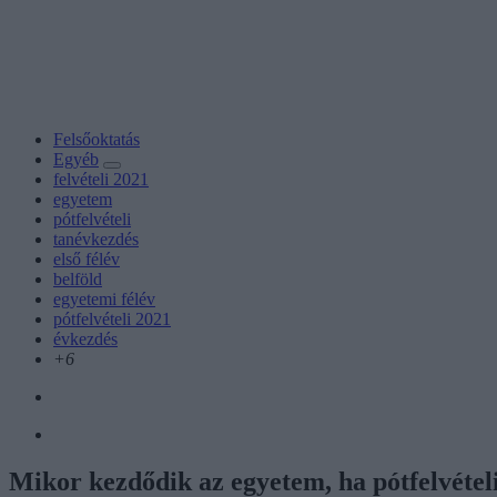
Felsőoktatás
Egyéb
felvételi 2021
egyetem
pótfelvételi
tanévkezdés
első félév
belföld
egyetemi félév
pótfelvételi 2021
évkezdés
+6
Mikor kezdődik az egyetem, ha pótfelvétel