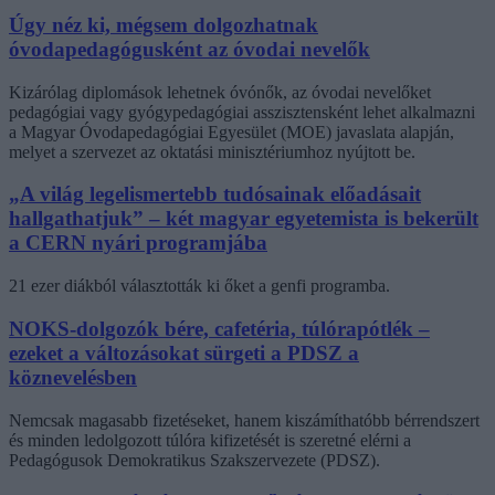
Úgy néz ki, mégsem dolgozhatnak
óvodapedagógusként az óvodai nevelők
Kizárólag diplomások lehetnek óvónők, az óvodai nevelőket
pedagógiai vagy gyógypedagógiai asszisztensként lehet alkalmazni
a Magyar Óvodapedagógiai Egyesület (MOE) javaslata alapján,
melyet a szervezet az oktatási minisztériumhoz nyújtott be.
„A világ legelismertebb tudósainak előadásait
hallgathatjuk” – két magyar egyetemista is bekerült
a CERN nyári programjába
21 ezer diákból választották ki őket a genfi programba.
NOKS-dolgozók bére, cafetéria, túlórapótlék –
ezeket a változásokat sürgeti a PDSZ a
köznevelésben
Nemcsak magasabb fizetéseket, hanem kiszámíthatóbb bérrendszert
és minden ledolgozott túlóra kifizetését is szeretné elérni a
Pedagógusok Demokratikus Szakszervezete (PDSZ).