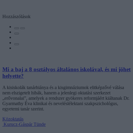
Hozzászólások
Mi a baj a 8 osztályos általános iskolával, és mi jöhet
helyette?
A kisiskolák tanárhiánya és a kisgimnáziumok elitképzővé válása
nem elszigetelt hibák, hanem a jelenlegi oktatási szerkezet
„erővonalai”, amelyek a rendszer gyökeres reformjáért kiáltanak Dr.
Gyarmathy Éva klinikai és neveléslélektani szakpszichológus,
egyetemi tanár szerint.
Közoktatás
Kurucz-Gáspár Tünde