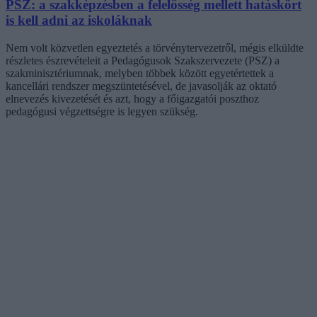
PSZ: a szakképzésben a felelősség mellett hatáskört
is kell adni az iskoláknak
Nem volt közvetlen egyeztetés a törvénytervezetről, mégis elküldte
részletes észrevételeit a Pedagógusok Szakszervezete (PSZ) a
szakminisztériumnak, melyben többek között egyetértettek a
kancellári rendszer megszüntetésével, de javasolják az oktató
elnevezés kivezetését és azt, hogy a főigazgatói poszthoz
pedagógusi végzettségre is legyen szükség.