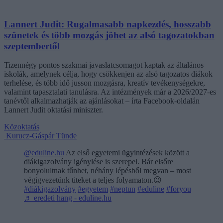
Lannert Judit: Rugalmasabb napkezdés, hosszabb
szünetek és több mozgás jöhet az alsó tagozatokban
szeptembertől
Tizennégy pontos szakmai javaslatcsomagot kaptak az általános
iskolák, amelynek célja, hogy csökkenjen az alsó tagozatos diákok
terhelése, és több idő jusson mozgásra, kreatív tevékenységekre,
valamint tapasztalati tanulásra. Az intézmények már a 2026/2027-es
tanévtől alkalmazhatják az ajánlásokat – írta Facebook-oldalán
Lannert Judit oktatási miniszter.
Közoktatás
Kurucz-Gáspár Tünde
@eduline.hu
Az első egyetemi ügyintézések között a
diákigazolvány igénylése is szerepel. Bár elsőre
bonyolultnak tűnhet, néhány lépésből megvan – most
végigvezetünk titeket a teljes folyamaton.😉
#diákigazolvány
#egyetem
#neptun
#eduline
#foryou
♬ eredeti hang - eduline.hu