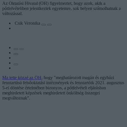
Az Oktatási Hivatal (OH) figyelmeztet, hogy azok, akik a
pótfelvételiben jelentkeztek egyetemre, sok helyen számolhatnak a
változással.
Csik Veronika
Ma tette közzé az OH
, hogy "meghatározott magán és egyházi
fenntartású felsőoktatási intézmények és fenntartóik 2021. augusztus
5-ei döntése értelmében bizonyos, a pótfelvételi eljárásban
meghirdetett képzések meghirdetett önköltség összegei
megváltoznak".