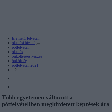
Érettségi-felvételi
oktatási hivatal
pótfelvételi
oktatás
önköltséges képzés
önköltség
pótfelvételi 2021
+2
Több egyetemen változott a
pótfelvételiben meghirdetett képzések ára