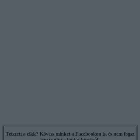
Tetszett a cikk? Kövess minket a Facebookon is, és nem fogsz
lemaradni a fontos hírekről!