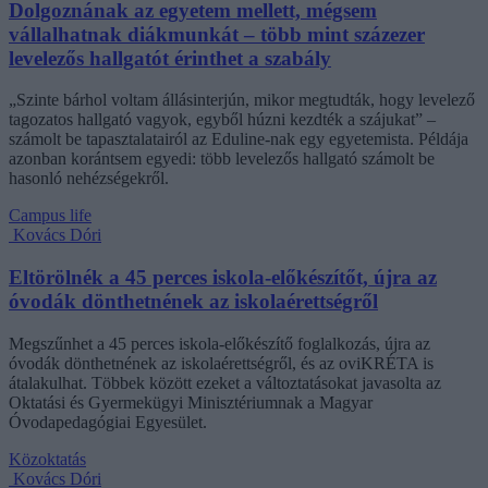
Dolgoznának az egyetem mellett, mégsem
vállalhatnak diákmunkát – több mint százezer
levelezős hallgatót érinthet a szabály
„Szinte bárhol voltam állásinterjún, mikor megtudták, hogy levelező
tagozatos hallgató vagyok, egyből húzni kezdték a szájukat” –
számolt be tapasztalatairól az Eduline-nak egy egyetemista. Példája
azonban korántsem egyedi: több levelezős hallgató számolt be
hasonló nehézségekről.
Campus life
Kovács Dóri
Eltörölnék a 45 perces iskola-előkészítőt, újra az
óvodák dönthetnének az iskolaérettségről
Megszűnhet a 45 perces iskola-előkészítő foglalkozás, újra az
óvodák dönthetnének az iskolaérettségről, és az oviKRÉTA is
átalakulhat. Többek között ezeket a változtatásokat javasolta az
Oktatási és Gyermekügyi Minisztériumnak a Magyar
Óvodapedagógiai Egyesület.
Közoktatás
Kovács Dóri