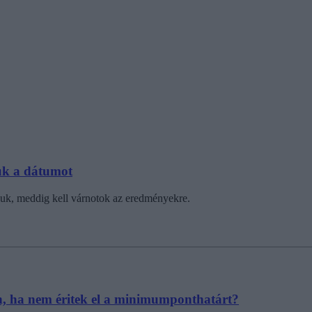
juk a dátumot
tatjuk, meddig kell várnotok az eredményekre.
in, ha nem éritek el a minimumponthatárt?