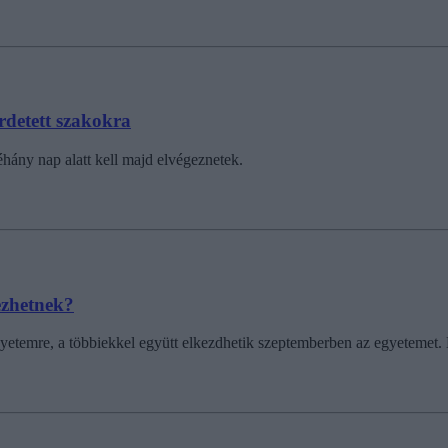
rdetett szakokra
éhány nap alatt kell majd elvégeznetek.
kezhetnek?
gyetemre, a többiekkel együtt elkezdhetik szeptemberben az egyetemet. 