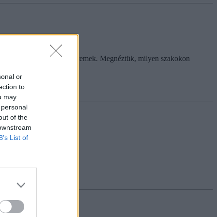
képzéseket hirdetnek az egyetemek. Megnéztük, milyen szakokon
sonal or
ection to
ou may
 personal
out of the
 downstream
B’s List of