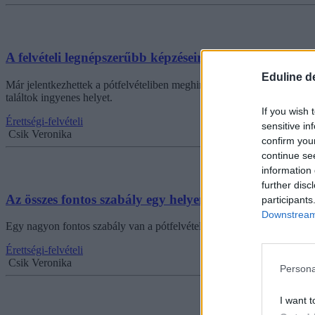
A felvételi legnépszerűbb képzéseire a pótfelvételin is 
Eduline d
Már jelentkezhettek a pótfelvételiben meghirdetett szakokra, azonba
találtok ingyenes helyet.
If you wish 
Érettségi-felvételi
sensitive in
Csik Veronika
confirm you
continue se
information 
further disc
Az összes fontos szabály egy helyen: így jelentkezhettek
participants
Downstream 
Egy nagyon fontos szabály van a pótfelvételiben, ami az általános felv
Érettségi-felvételi
Csik Veronika
Persona
I want t