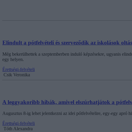
Elindult a pótfelvételi és szerveződik az iskolások olt
Még bekerülhettek a szeptemberben induló képzésekre, ugyanis elindult
egy helyen.
Érettségi-felvételi
Csik Veronika
A leggyakoribb hibák, amivel elszúrhatjátok a pótfelvé
Augusztus 8-ig lehet jelentkezni az idei pótfelvételire, egy-egy apró 
Érettségi-felvételi
Tóth Alexandra