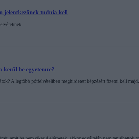
n jelentkezőnek tudnia kell
elvételinek.
in kerül be egyetemre?
tok? A legtöbb pótfelvételiben meghirdetett képzésért fizetni kell majd
ó limit, amit ha nem sikerül elérnetek, akkor egyáltalán nem tanulhattok