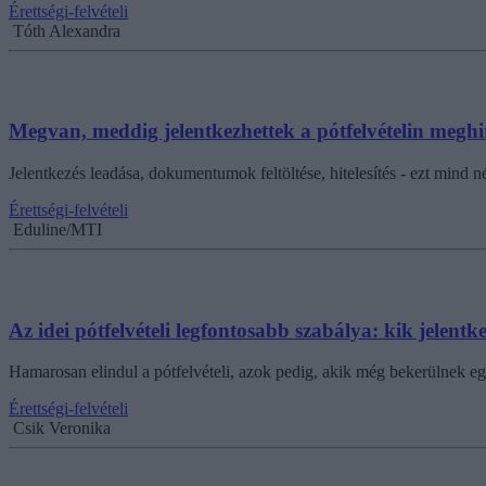
Érettségi-felvételi
Tóth Alexandra
Megvan, meddig jelentkezhettek a pótfelvételin meghi
Jelentkezés leadása, dokumentumok feltöltése, hitelesítés - ezt mind n
Érettségi-felvételi
Eduline/MTI
Az idei pótfelvételi legfontosabb szabálya: kik jelent
Hamarosan elindul a pótfelvételi, azok pedig, akik még bekerülnek e
Érettségi-felvételi
Csik Veronika