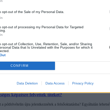
In
telin?
o opt-out of the Sale of my Personal Data.
tek.
In
to opt-out of processing my Personal Data for Targeted
ing.
In
o opt-out of Collection, Use, Retention, Sale, and/or Sharing
ersonal Data that Is Unrelated with the Purposes for which it
zakok listáját
lected.
Out
ekre.
CONFIRM
Data Deletion
Data Access
Privacy Policy
séges képzésre felvettek titeket?
t a pótfelvételin újra jelentkeznétek a felsőoktatásba? Egyáltalán lehet