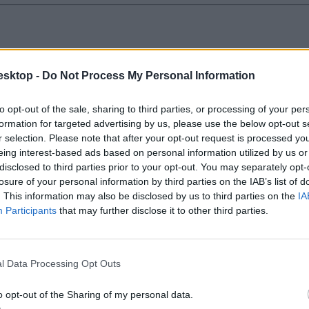
szerezhettek ingyenes helyet
esktop -
Do Not Process My Personal Information
n az alapszabály továbbra is az: bizonyos szakokon csak önköltséges 
to opt-out of the sale, sharing to third parties, or processing of your per
formation for targeted advertising by us, please use the below opt-out s
r selection. Please note that after your opt-out request is processed y
eing interest-based ads based on personal information utilized by us or
disclosed to third parties prior to your opt-out. You may separately opt-
losure of your personal information by third parties on the IAB’s list of
 a pótfelvételire
. This information may also be disclosed by us to third parties on the
IA
Participants
that may further disclose it to other third parties.
ételi eljárásban nem volt. Mutatjuk, mire kell nagyon figyelnetek.
l Data Processing Opt Outs
o opt-out of the Sharing of my personal data.