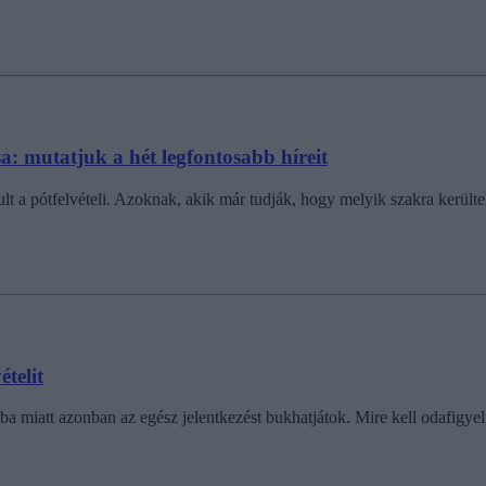
ása: mutatjuk a hét legfontosabb híreit
 a pótfelvételi. Azoknak, akik már tudják, hogy melyik szakra kerültek b
telit
hiba miatt azonban az egész jelentkezést bukhatjátok. Mire kell odafigyel