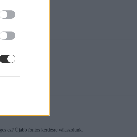
séges ez? Újabb fontos kérdésre válaszolunk.