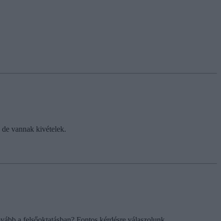
, de vannak kivételek.
 tovább a felsőoktatásban? Fontos kérdésre válaszolunk.