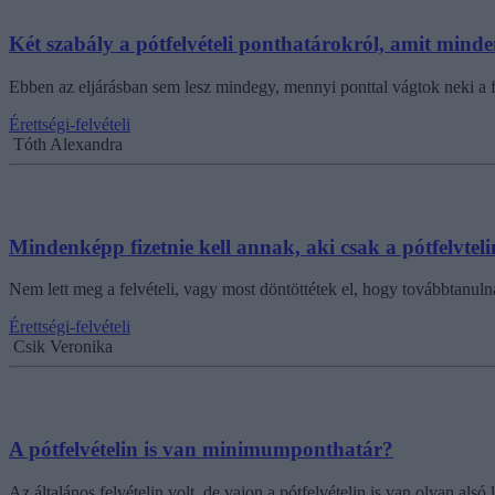
Két szabály a pótfelvételi ponthatárokról, amit minde
Ebben az eljárásban sem lesz mindegy, mennyi ponttal vágtok neki a f
Érettségi-felvételi
Tóth Alexandra
Mindenképp fizetnie kell annak, aki csak a pótfelvtel
Nem lett meg a felvételi, vagy most döntöttétek el, hogy továbbtanulná
Érettségi-felvételi
Csik Veronika
A pótfelvételin is van minimumponthatár?
Az általános felvételin volt, de vajon a pótfelvételin is van olyan als