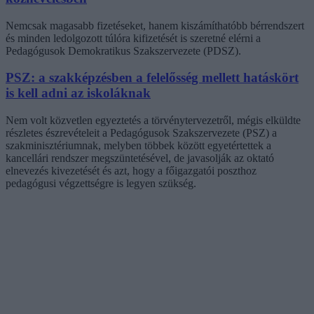
Nemcsak magasabb fizetéseket, hanem kiszámíthatóbb bérrendszert
és minden ledolgozott túlóra kifizetését is szeretné elérni a
Pedagógusok Demokratikus Szakszervezete (PDSZ).
PSZ: a szakképzésben a felelősség mellett hatáskört
is kell adni az iskoláknak
Nem volt közvetlen egyeztetés a törvénytervezetről, mégis elküldte
részletes észrevételeit a Pedagógusok Szakszervezete (PSZ) a
szakminisztériumnak, melyben többek között egyetértettek a
kancellári rendszer megszüntetésével, de javasolják az oktató
elnevezés kivezetését és azt, hogy a főigazgatói poszthoz
pedagógusi végzettségre is legyen szükség.