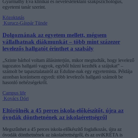
Gyarmathy Éva klinikai és neveléslélektani szakpszichológus,
egyetemi tanár szerint.
Közoktatás
Kurucz-Gáspár Tünde
Dolgoznának az egyetem mellett, mégsem
vállalhatnak diákmunkát – több mint százezer
levelezős hallgatót érinthet a szabály
„Szinte bárhol voltam állásinterjún, mikor megtudták, hogy levelező
tagozatos hallgató vagyok, egyből húzni kezdték a szájukat” –
számolt be tapasztalatairól az Eduline-nak egy egyetemista. Példája
azonban korántsem egyedi: több levelezős hallgató számolt be
hasonló nehézségekről.
Campus life
Kovács Dóri
Eltörölnék a 45 perces iskola-előkészítőt, újra az
óvodák dönthetnének az iskolaérettségről
Megszűnhet a 45 perces iskola-előkészítő foglalkozás, újra az
óvodák dönthetnének az iskolaérettségről, és az oviKRÉTA is