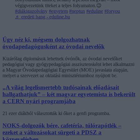
végigvezetünk titeket a teljes folyamaton.😉
#diákigazolvány
#egyetem
#neptun
#eduline
#foryou
♬ eredeti hang - eduline.hu
Úgy néz ki, mégsem dolgozhatnak
óvodapedagógusként az óvodai nevelők
Kizárólag diplomások lehetnek óvónők, az óvodai nevelőket
pedagógiai vagy gyógypedagógiai asszisztensként lehet alkalmazni
a Magyar Óvodapedagógiai Egyesület (MOE) javaslata alapján,
melyet a szervezet az oktatási minisztériumhoz nyújtott be.
„A világ legelismertebb tudósainak előadásait
hallgathatjuk” – két magyar egyetemista is bekerült
a CERN nyári programjába
21 ezer diákból választották ki őket a genfi programba.
NOKS-dolgozók bére, cafetéria, túlórapótlék –
ezeket a változásokat sürgeti a PDSZ a
köznevelésben