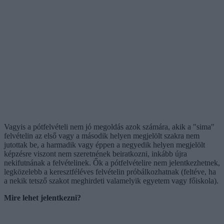
Vagyis a pótfelvételi nem jó megoldás azok számára, akik a "sima"
felvételin az első vagy a második helyen megjelölt szakra nem
jutottak be, a harmadik vagy éppen a negyedik helyen megjelölt
képzésre viszont nem szeretnének beiratkozni, inkább újra
nekifutnának a felvételinek. Ők a pótfelvételire nem jelentkezhetnek,
legközelebb a keresztféléves felvételin próbálkozhatnak (feltéve, ha
a nekik tetsző szakot meghirdeti valamelyik egyetem vagy főiskola).
Mire lehet jelentkezni?