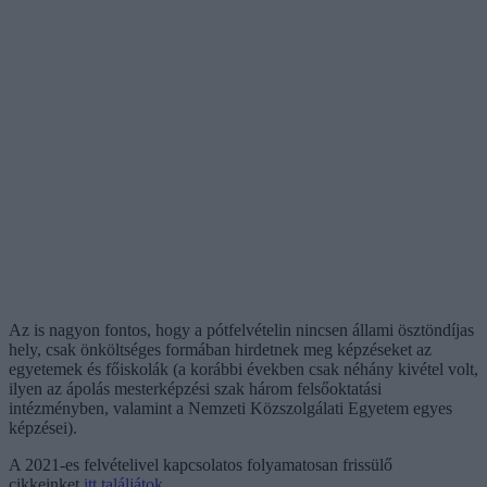
Az is nagyon fontos, hogy a pótfelvételin nincsen állami ösztöndíjas
hely, csak önköltséges formában hirdetnek meg képzéseket az
egyetemek és főiskolák (a korábbi években csak néhány kivétel volt,
ilyen az ápolás mesterképzési szak három felsőoktatási
intézményben, valamint a Nemzeti Közszolgálati Egyetem egyes
képzései).
A 2021-es felvételivel kapcsolatos folyamatosan frissülő
cikkeinket
itt találjátok
.