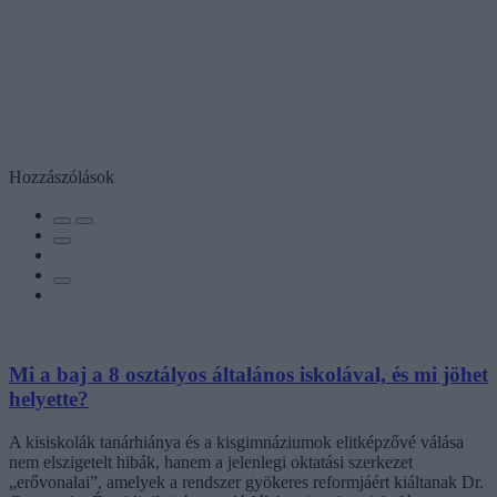
Hozzászólások
Mi a baj a 8 osztályos általános iskolával, és mi jöhet
helyette?
A kisiskolák tanárhiánya és a kisgimnáziumok elitképzővé válása
nem elszigetelt hibák, hanem a jelenlegi oktatási szerkezet
„erővonalai”, amelyek a rendszer gyökeres reformjáért kiáltanak Dr.