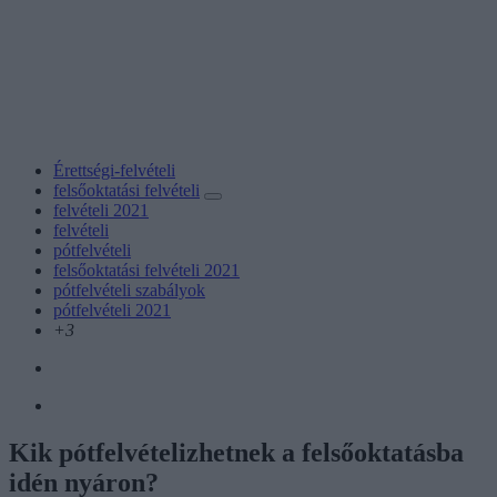
Érettségi-felvételi
felsőoktatási felvételi
felvételi 2021
felvételi
pótfelvételi
felsőoktatási felvételi 2021
pótfelvételi szabályok
pótfelvételi 2021
+3
Kik pótfelvételizhetnek a felsőoktatásba
idén nyáron?