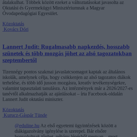
átalakulhat. Többek között ezeket a változtatásokat javasolta az
Oktatási és Gyermekügyi Minisztériumnak a Magyar
Óvodapedagógiai Egyesület.
Közoktatás
Kovács Dóri
Lannert Judit: Rugalmasabb napkezdés, hosszabb
szünetek és több mozgás jöhet az alsó tagozatokban
szeptembertől
Tizennégy pontos szakmai javaslatcsomagot kaptak az általános
iskolák, amelynek célja, hogy csökkenjen az alsó tagozatos diákok
terhelése, és több idő jusson mozgásra, kreatív tevékenységekre,
valamint tapasztalati tanulásra. Az intézmények már a 2026/2027-es
tanévtől alkalmazhatják az ajánlásokat – írta Facebook-oldalán
Lannert Judit oktatási miniszter.
Közoktatás
Kurucz-Gáspár Tünde
@eduline.hu
Az első egyetemi ügyintézések között a
diákigazolvány igénylése is szerepel. Bár elsőre
bonyolultnak tűnhet, néhány lépésből megvan – most