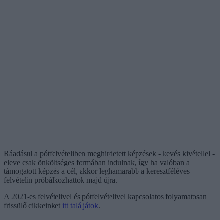
Ráadásul a pótfelvételiben meghirdetett képzések - kevés kivétellel -
eleve csak önköltséges formában indulnak, így ha valóban a
támogatott képzés a cél, akkor leghamarabb a keresztféléves
felvételin próbálkozhattok majd újra.
A 2021-es felvételivel és pótfelvételivel kapcsolatos folyamatosan
frissülő cikkeinket
itt találjátok
.