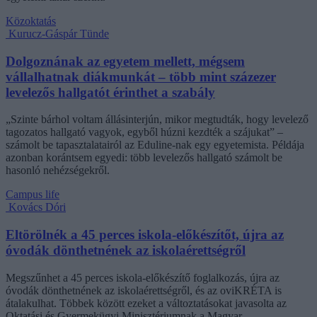
Közoktatás
Kurucz-Gáspár Tünde
Dolgoznának az egyetem mellett, mégsem
vállalhatnak diákmunkát – több mint százezer
levelezős hallgatót érinthet a szabály
„Szinte bárhol voltam állásinterjún, mikor megtudták, hogy levelező
tagozatos hallgató vagyok, egyből húzni kezdték a szájukat” –
számolt be tapasztalatairól az Eduline-nak egy egyetemista. Példája
azonban korántsem egyedi: több levelezős hallgató számolt be
hasonló nehézségekről.
Campus life
Kovács Dóri
Eltörölnék a 45 perces iskola-előkészítőt, újra az
óvodák dönthetnének az iskolaérettségről
Megszűnhet a 45 perces iskola-előkészítő foglalkozás, újra az
óvodák dönthetnének az iskolaérettségről, és az oviKRÉTA is
átalakulhat. Többek között ezeket a változtatásokat javasolta az
Oktatási és Gyermekügyi Minisztériumnak a Magyar