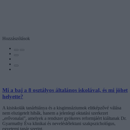
Hozzászólások
Mi a baj a 8 osztályos általános iskolával, és mi jöhet
helyette?
A kisiskolák tanárhiánya és a kisgimnáziumok elitképzővé válása
nem elszigetelt hibák, hanem a jelenlegi oktatási szerkezet
„erővonalai”, amelyek a rendszer gyökeres reformjáért kiáltanak Dr.
Gyarmathy Éva klinikai és neveléslélektani szakpszichológus,
egyetemi tanár szerint.