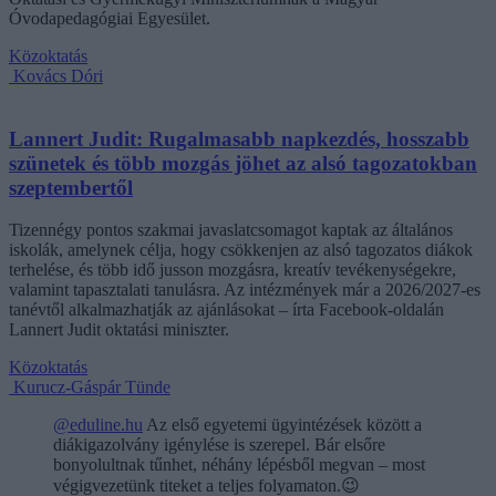
Óvodapedagógiai Egyesület.
Közoktatás
Kovács Dóri
Lannert Judit: Rugalmasabb napkezdés, hosszabb
szünetek és több mozgás jöhet az alsó tagozatokban
szeptembertől
Tizennégy pontos szakmai javaslatcsomagot kaptak az általános
iskolák, amelynek célja, hogy csökkenjen az alsó tagozatos diákok
terhelése, és több idő jusson mozgásra, kreatív tevékenységekre,
valamint tapasztalati tanulásra. Az intézmények már a 2026/2027-es
tanévtől alkalmazhatják az ajánlásokat – írta Facebook-oldalán
Lannert Judit oktatási miniszter.
Közoktatás
Kurucz-Gáspár Tünde
@eduline.hu
Az első egyetemi ügyintézések között a
diákigazolvány igénylése is szerepel. Bár elsőre
bonyolultnak tűnhet, néhány lépésből megvan – most
végigvezetünk titeket a teljes folyamaton.😉