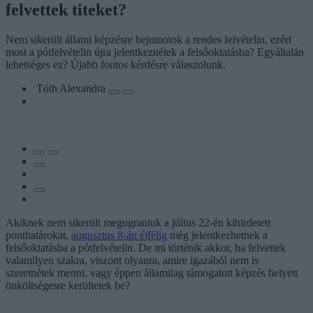
felvettek titeket?
Nem sikerült állami képzésre bejutnotok a rendes felvételin, ezért
most a pótfelvételin újra jelentkeznétek a felsőoktatásba? Egyáltalán
lehetséges ez? Újabb fontos kérdésre válaszolunk.
Tóth Alexandra
Akiknek nem sikerült megugraniuk a július 22-én kihirdetett
ponthatárokat,
augusztus 8-án éjfélig
még jelentkezhetnek a
felsőoktatásba a pótfelvételin. De mi történik akkor, ha felvettek
valamilyen szakra, viszont olyanra, amire igazából nem is
szeretnétek menni, vagy éppen államilag támogatott képzés helyett
önköltségesre kerültetek be?