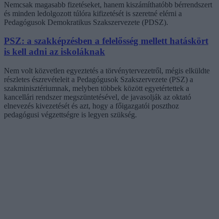
Nemcsak magasabb fizetéseket, hanem kiszámíthatóbb bérrendszert
és minden ledolgozott túlóra kifizetését is szeretné elérni a
Pedagógusok Demokratikus Szakszervezete (PDSZ).
PSZ: a szakképzésben a felelősség mellett hatáskört
is kell adni az iskoláknak
Nem volt közvetlen egyeztetés a törvénytervezetről, mégis elküldte
részletes észrevételeit a Pedagógusok Szakszervezete (PSZ) a
szakminisztériumnak, melyben többek között egyetértettek a
kancellári rendszer megszüntetésével, de javasolják az oktató
elnevezés kivezetését és azt, hogy a főigazgatói poszthoz
pedagógusi végzettségre is legyen szükség.