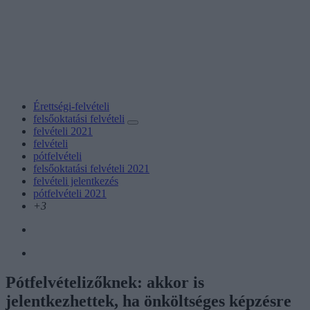
Érettségi-felvételi
felsőoktatási felvételi
felvételi 2021
felvételi
pótfelvételi
felsőoktatási felvételi 2021
felvételi jelentkezés
pótfelvételi 2021
+3
Pótfelvételizőknek: akkor is
jelentkezhettek, ha önköltséges képzésre