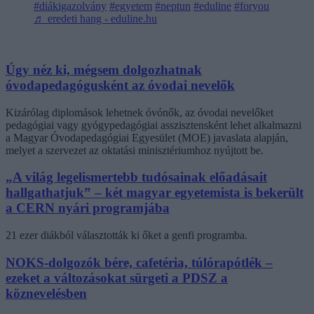
#diákigazolvány
#egyetem
#neptun
#eduline
#foryou
♬ eredeti hang - eduline.hu
Úgy néz ki, mégsem dolgozhatnak
óvodapedagógusként az óvodai nevelők
Kizárólag diplomások lehetnek óvónők, az óvodai nevelőket
pedagógiai vagy gyógypedagógiai asszisztensként lehet alkalmazni
a Magyar Óvodapedagógiai Egyesület (MOE) javaslata alapján,
melyet a szervezet az oktatási minisztériumhoz nyújtott be.
„A világ legelismertebb tudósainak előadásait
hallgathatjuk” – két magyar egyetemista is bekerült
a CERN nyári programjába
21 ezer diákból választották ki őket a genfi programba.
NOKS-dolgozók bére, cafetéria, túlórapótlék –
ezeket a változásokat sürgeti a PDSZ a
köznevelésben