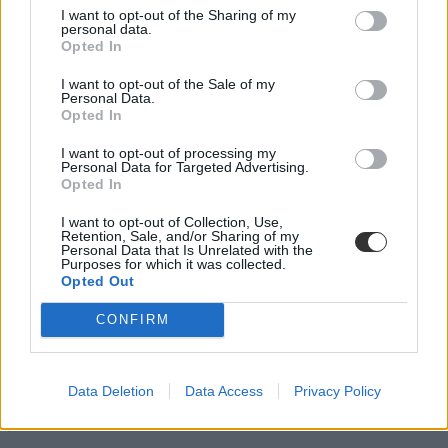
Hoffmann Rózsa már nagyon unja a röghöz
I want to opt-out of the Sharing of my
kötésről szóló kritikákat
personal data.
Opted In
A röghöz kötés is egy populista jelszó, szó sincs erről, és az is tévhit,
I want to opt-out of the Sale of my
hogy a kormány csökkenti a felsőoktatás...
Personal Data.
Opted In
Felsőoktatás
eduline/mti
I want to opt-out of processing my
Personal Data for Targeted Advertising.
Opted In
I want to opt-out of Collection, Use,
Hogyan jutna be ma Orbán Viktor a jogi karra?
Retention, Sale, and/or Sharing of my
Personal Data that Is Unrelated with the
Purposes for which it was collected.
Az LMP markánsan ellenzi a kormánynak azokat a terveit, amelyek
Opted Out
szerint pénzt vonnának ki a felsőoktatásból, bevezetnék a tandíjat és
"röghöz kötnék" a hallgatókat, vagyis csak azoknak nem kellene
CONFIRM
tandíjat fizetni, aki szerződésben vállalják, hogy itthon maradnak a
diploma megszerzése után – mondta pénteki, budapesti
sajtótájékoztatóján Osztolykán Ágnes.
Data Deletion
Data Access
Privacy Policy
Felsőoktatás
Eduline