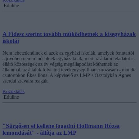
Eduline
A Fidesz szerint tovább működhetnek a kisegyházak
iskolái
Nem lehetetlenülnek el azok az egyházi iskolák, amelyek fenntartói
a jövőben nem minősülnek egyházaknak, mert az állami feladatot is
ellátó közösségek az év végéig megállapodást köthetnek az
állammal, az általuk folytatott tevékenység finanszírozására - mondta
csütörtökön Ékes Ilona. A képviselő az LMP-s Osztolykán Ágnes
szerdai szavaira reagált.
Közoktatás
Eduline
"Sürgősen el kellene fogadni Hoffmann Rózsa
lemondását" - állítja az LMP