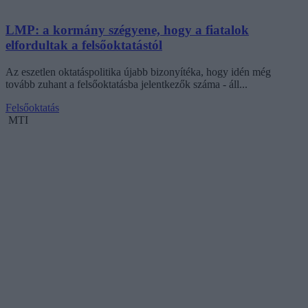
LMP: a kormány szégyene, hogy a fiatalok
elfordultak a felsőoktatástól
Az eszetlen oktatáspolitika újabb bizonyítéka, hogy idén még
tovább zuhant a felsőoktatásba jelentkezők száma - áll...
Felsőoktatás
MTI