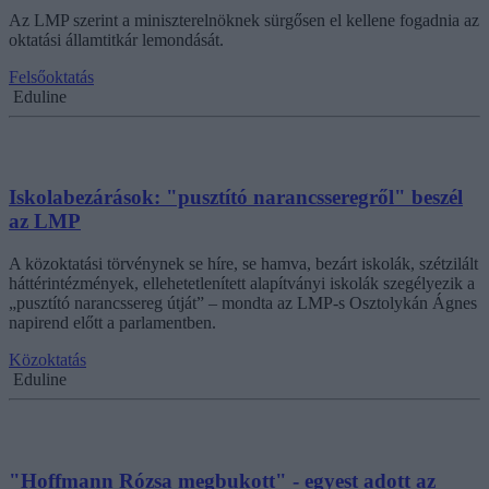
Az LMP szerint a miniszterelnöknek sürgősen el kellene fogadnia az
oktatási államtitkár lemondását.
Felsőoktatás
Eduline
Iskolabezárások: "pusztító narancsseregről" beszél
az LMP
A közoktatási törvénynek se híre, se hamva, bezárt iskolák, szétzilált
háttérintézmények, ellehetetlenített alapítványi iskolák szegélyezik a
„pusztító narancssereg útját” – mondta az LMP-s Osztolykán Ágnes
napirend előtt a parlamentben.
Közoktatás
Eduline
"Hoffmann Rózsa megbukott" - egyest adott az