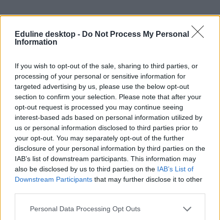
Eduline desktop -
Do Not Process My Personal
Information
If you wish to opt-out of the sale, sharing to third parties, or
processing of your personal or sensitive information for
targeted advertising by us, please use the below opt-out
section to confirm your selection. Please note that after your
opt-out request is processed you may continue seeing
LMP: túl későn jöttek rá, hogy törvényellenes volt a
interest-based ads based on personal information utilized by
keretszámok megvágása
us or personal information disclosed to third parties prior to
your opt-out. You may separately opt-out of the further
Mindenképpen orvosolni kell a felsőoktatási keretszámokkal
disclosure of your personal information by third parties on the
kapcsolatos problémát, de az idei évre már késő lehet...
IAB’s list of downstream participants. This information may
also be disclosed by us to third parties on the
IAB’s List of
Érettségi-felvételi
MTI
Downstream Participants
that may further disclose it to other
third parties.
Personal Data Processing Opt Outs