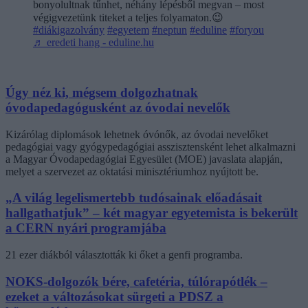
bonyolultnak tűnhet, néhány lépésből megvan – most
végigvezetünk titeket a teljes folyamaton.😉
#diákigazolvány
#egyetem
#neptun
#eduline
#foryou
♬ eredeti hang - eduline.hu
Úgy néz ki, mégsem dolgozhatnak
óvodapedagógusként az óvodai nevelők
Kizárólag diplomások lehetnek óvónők, az óvodai nevelőket
pedagógiai vagy gyógypedagógiai asszisztensként lehet alkalmazni
a Magyar Óvodapedagógiai Egyesület (MOE) javaslata alapján,
melyet a szervezet az oktatási minisztériumhoz nyújtott be.
„A világ legelismertebb tudósainak előadásait
hallgathatjuk” – két magyar egyetemista is bekerült
a CERN nyári programjába
21 ezer diákból választották ki őket a genfi programba.
NOKS-dolgozók bére, cafetéria, túlórapótlék –
ezeket a változásokat sürgeti a PDSZ a