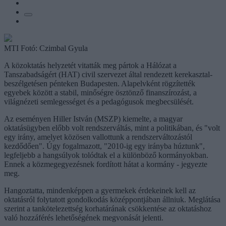
MTI Fotó: Czimbal Gyula
A közoktatás helyzetét vitatták meg pártok a Hálózat a
Tanszabadságért (HAT) civil szervezet által rendezett kerekasztal-
beszélgetésen pénteken Budapesten. Alapelvként rögzítették
egyebek között a stabil, minőségre ösztönző finanszírozást, a
világnézeti semlegességet és a pedagógusok megbecsülését.
Az eseményen Hiller István (MSZP) kiemelte, a magyar
oktatásügyben előbb volt rendszerváltás, mint a politikában, és "volt
egy irány, amelyet közösen vallottunk a rendszerváltozástól
kezdődően". Úgy fogalmazott, "2010-ig egy irányba húztunk",
legfeljebb a hangsúlyok tolódtak el a különböző kormányokban.
Ennek a közmegegyezésnek fordított hátat a kormány - jegyezte
meg.
Hangoztatta, mindenképpen a gyermekek érdekeinek kell az
oktatásról folytatott gondolkodás középpontjában állniuk. Meglátása
szerint a tankötelezettség korhatárának csökkentése az oktatáshoz
való hozzáférés lehetőségének megvonását jelenti.