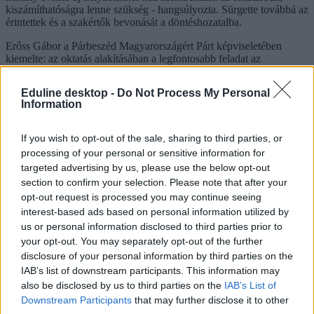
kiszámíthatóságra lenne szükség - hangsúlyozta. Sürgette továbbá az
érintettek és a szakértők bevonását a döntéshozatalba.
Erőss Gábor a Párbeszéd Magyarországért Párt képviseletében
kiemelte: az oktatás alakításában a legfontosabb feladat az
esélyteremtés, ennek kell mindent meghatároznia. Az esélyteremtő
oktatási rendszernek komoly költségvonzata van, ezért az anyagi
Eduline desktop -
Do Not Process My Personal
alapok megteremtése is fontos - mutatott rá.
Information
Ungár Klára, a Szema - Szabad Emberek Magyarországért párt
részéről hangsúlyozta: a jelenlegi megmozdulásokból az látszik,
If you wish to opt-out of the sale, sharing to third parties, or
hogy "az elmúlt 20 év demokratákat nevelt fel, akik tudják, mi a
processing of your personal or sensitive information for
dolguk".
targeted advertising by us, please use the below opt-out
A kerekasztal-beszélgetés résztvevői az esemény végén
section to confirm your selection. Please note that after your
nyilatkozatot írtak alá, amelyben tíz alapelvet rögzítettek. Egyebek
opt-out request is processed you may continue seeing
mellett azt fogalmazták meg, hogy stabil, minőségre ösztönző
interest-based ads based on personal information utilized by
finanszírozásra, független minőségértékelésre, az oktatáspolitika
us or personal information disclosed to third parties prior to
nyílt alakítására, stratégiai fejlesztéspolitikára, világnézeti
your opt-out. You may separately opt-out of the further
semlegességre és megbecsült, szakmailag felkészült pedagógusokra
disclosure of your personal information by third parties on the
van szükség az oktatásban.
IAB’s list of downstream participants. This information may
Hiller István
also be disclosed by us to third parties on the
IAB’s List of
pártok
Downstream Participants
that may further disclose it to other
LMP