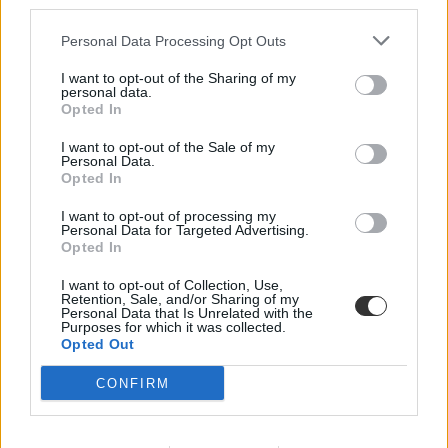
third parties.
Osztolykán Ágnes
Hálózat a Tanszabadságért
Personal Data Processing Opt Outs
Demokratikus Koalíció
közoktatás változások 2013
I want to opt-out of the Sharing of my
MSZP oktatási stratégia
personal data.
Együtt 2014
Opted In
PMP
Szema
I want to opt-out of the Sale of my
Personal Data.
Hozzászólások
Opted In
I want to opt-out of processing my
Personal Data for Targeted Advertising.
Opted In
I want to opt-out of Collection, Use,
Retention, Sale, and/or Sharing of my
Personal Data that Is Unrelated with the
Purposes for which it was collected.
Mi a baj a 8 osztályos általános iskolával, és mi jöhet
Opted Out
helyette?
CONFIRM
A kisiskolák tanárhiánya és a kisgimnáziumok elitképzővé válása
nem elszigetelt hibák, hanem a jelenlegi oktatási szerkezet
„erővonalai”, amelyek a rendszer gyökeres reformjáért kiáltanak Dr.