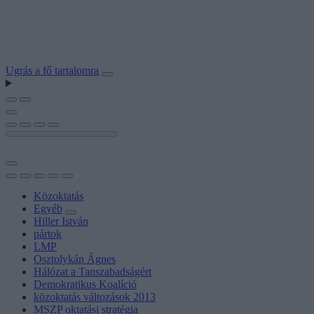
Ugrás a fő tartalomra
Közoktatás
Egyéb
Hiller István
pártok
LMP
Osztolykán Ágnes
Hálózat a Tanszabadságért
Demokratikus Koalíció
közoktatás változások 2013
MSZP oktatási stratégia