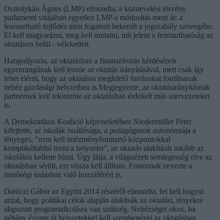
Osztolykán Ágnes (LMP) elmondta, a köznevelési törvény
parlamenti vitájában egyetlen LMP-s módosítás ment át: a
fenntartható fejlődés mint fogalom bekerült a jogszabály szövegébe.
El kell magyarázni, meg kell mutatni, mit jelent a fenntarthatóság az
oktatáson belül - vélekedett.
Hangsúlyozta, az oktatásban a finanszírozás kérdésének
egyenrangúnak kell lennie az oktatás irányításával, mert csak így
lehet elérni, hogy az oktatásra megfelelő forrásokat fordítsanak
nehéz gazdasági helyzetben is.Megjegyezte, az oktatásirányításnak
partnernek kell tekintenie az oktatásban érdekelt más szervezeteket
is.
A Demokratikus Koalíció képviseletében Niedermüller Péter
kifejtette, az iskolák önállósága, a pedagógusok autonómiája a
lényeges, "nem kell intézményfenntartó központokkal
komplikáltabbá tenni a helyzetet", az oktatás alakítását inkább az
iskolákra kellene bízni. Úgy látja, a világnézeti semlegesség elve az
oktatásban sérült, ezt vissza kell állítani. Fontosnak nevezte a
minőségi tudáshoz való hozzáférést is.
Daróczi Gábor az Együtt 2014 részéről elmondta, fel kell hagyni
azzal, hogy politikai célok alapján alakítsák az oktatást, tényekre
alapozott programalkotásra van szükség. Nehézséget okoz, ha
néhány évente új helyzetekkel kell szembenézni az oktatásban,