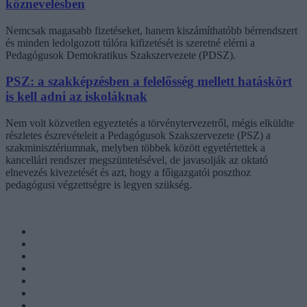
köznevelésben
Nemcsak magasabb fizetéseket, hanem kiszámíthatóbb bérrendszert
és minden ledolgozott túlóra kifizetését is szeretné elérni a
Pedagógusok Demokratikus Szakszervezete (PDSZ).
PSZ: a szakképzésben a felelősség mellett hatáskört
is kell adni az iskoláknak
Nem volt közvetlen egyeztetés a törvénytervezetről, mégis elküldte
részletes észrevételeit a Pedagógusok Szakszervezete (PSZ) a
szakminisztériumnak, melyben többek között egyetértettek a
kancellári rendszer megszüntetésével, de javasolják az oktató
elnevezés kivezetését és azt, hogy a főigazgatói poszthoz
pedagógusi végzettségre is legyen szükség.