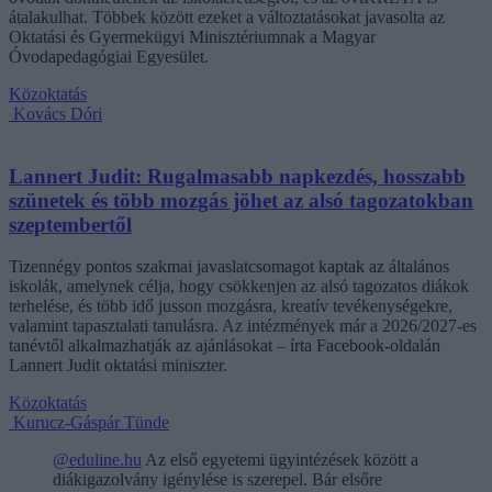
átalakulhat. Többek között ezeket a változtatásokat javasolta az
Oktatási és Gyermekügyi Minisztériumnak a Magyar
Óvodapedagógiai Egyesület.
Közoktatás
Kovács Dóri
Lannert Judit: Rugalmasabb napkezdés, hosszabb
szünetek és több mozgás jöhet az alsó tagozatokban
szeptembertől
Tizennégy pontos szakmai javaslatcsomagot kaptak az általános
iskolák, amelynek célja, hogy csökkenjen az alsó tagozatos diákok
terhelése, és több idő jusson mozgásra, kreatív tevékenységekre,
valamint tapasztalati tanulásra. Az intézmények már a 2026/2027-es
tanévtől alkalmazhatják az ajánlásokat – írta Facebook-oldalán
Lannert Judit oktatási miniszter.
Közoktatás
Kurucz-Gáspár Tünde
@eduline.hu
Az első egyetemi ügyintézések között a
diákigazolvány igénylése is szerepel. Bár elsőre