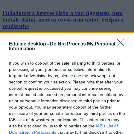
Fulladozott a kétéves kisfiú a váci ügyeleten, nem
tudták ellátni, mert az orvos nem tudott belépni a
rendszerbe
Hiába volt ott az orvos, az asszisztens késett, ezért a kórházi
gyerekosztályra küldték a fulladozó kisfiút március 15-én reggel.
Eduline desktop -
Do Not Process My Personal
Information
Campus life
Kurucz-Gáspár Tünde
If you wish to opt-out of the sale, sharing to third parties, or
processing of your personal or sensitive information for
targeted advertising by us, please use the below opt-out
section to confirm your selection. Please note that after your
Már milliós kattintásnál jár a TikTok-videó,
opt-out request is processed you may continue seeing
amelyben egy orvos beszél az Elf Barról
interest-based ads based on personal information utilized by
us or personal information disclosed to third parties prior to
Kulja András videója négy napja jelent meg, és nem az a témája,
your opt-out. You may separately opt-out of the further
hogy miért lenne jó dolog egy Elf Bar.
disclosure of your personal information by third parties on the
IAB’s list of downstream participants. This information may
Campus life
Eduline
also be disclosed by us to third parties on the
IAB’s List of
Downstream Participants
that may further disclose it to other