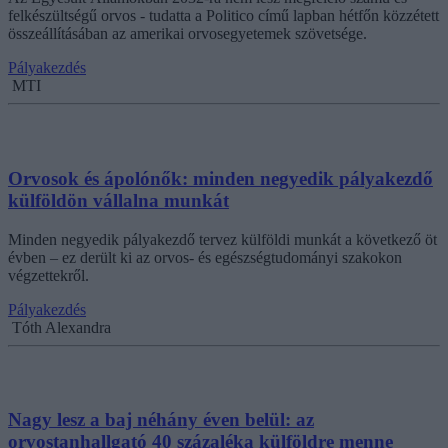
felkészültségű orvos - tudatta a Politico című lapban hétfőn közzétett
összeállításában az amerikai orvosegyetemek szövetsége.
Pályakezdés
MTI
Orvosok és ápolónők: minden negyedik pályakezdő
külföldön vállalna munkát
Minden negyedik pályakezdő tervez külföldi munkát a következő öt
évben – ez derült ki az orvos- és egészségtudományi szakokon
végzettekről.
Pályakezdés
Tóth Alexandra
Nagy lesz a baj néhány éven belül: az
orvostanhallgató 40 százaléka külföldre menne