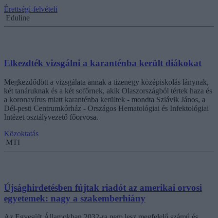
Érettségi-felvételi
Eduline
Elkezdték vizsgálni a karanténba került diákokat
Megkezdődött a vizsgálata annak a tizenegy középiskolás lánynak,
két tanáruknak és a két sofőrnek, akik Olaszországból tértek haza és
a koronavírus miatt karanténba kerültek - mondta Szlávik János, a
Dél-pesti Centrumkórház - Országos Hematológiai és Infektológiai
Intézet osztályvezető főorvosa.
Közoktatás
MTI
Újsághirdetésben fújtak riadót az amerikai orvosi
egyetemek: nagy a szakemberhiány
Az Egyesült Államokban 2032-ra nem lesz megfelelő számú és