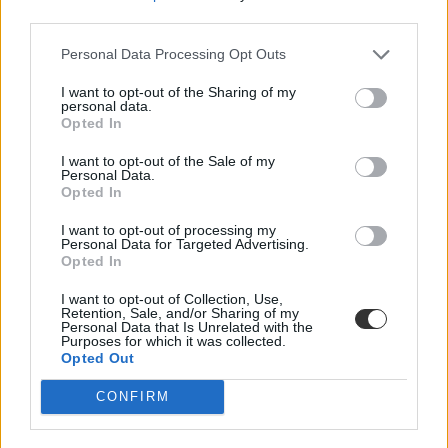
third parties.
Personal Data Processing Opt Outs
Milyen hatással lesz az orvostanhallgatókra az új
egészségügyi jogállásról szóló törvény?
I want to opt-out of the Sharing of my
personal data.
Opted In
Egy friss kutatás szerint nagyban befolyásolná a hallgatókat abban,
hogy az orvosi pályán maradnak-e, ha bevezetnék az új jogállásról
szóló törvényben foglaltakat.
I want to opt-out of the Sale of my
Personal Data.
Opted In
Felsőoktatás
Eduline
I want to opt-out of processing my
Personal Data for Targeted Advertising.
Opted In
I want to opt-out of Collection, Use,
„Egészséges igazolás” - tényleg szükség van rá?
Retention, Sale, and/or Sharing of my
Personal Data that Is Unrelated with the
Purposes for which it was collected.
Az iskolakezdés környékén, járványhelyzet idején ez nagyon is
Opted Out
aktuális kérdés. Bejárta az internetet egy háziorvos levele, amit az
intézményvezetőknek írt. Úgy gondolja, hogy sok esetben kérnek
CONFIRM
felesleges papírokat.
Közoktatás