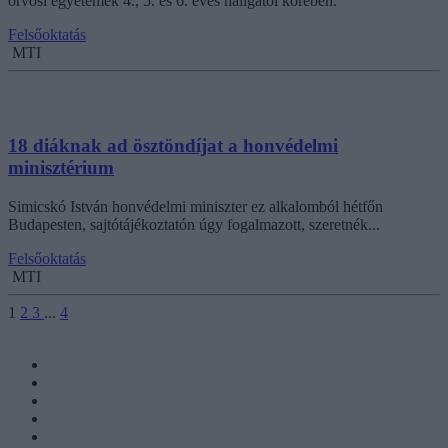
orvosi egyetemek 4., 5. és 6. éves hallgatói körében.
Felsőoktatás
MTI
18 diáknak ad ösztöndíjat a honvédelmi
minisztérium
Simicskó István honvédelmi miniszter ez alkalomból hétfőn
Budapesten, sajtótájékoztatón úgy fogalmazott, szeretnék...
Felsőoktatás
MTI
1
2
3
...
4