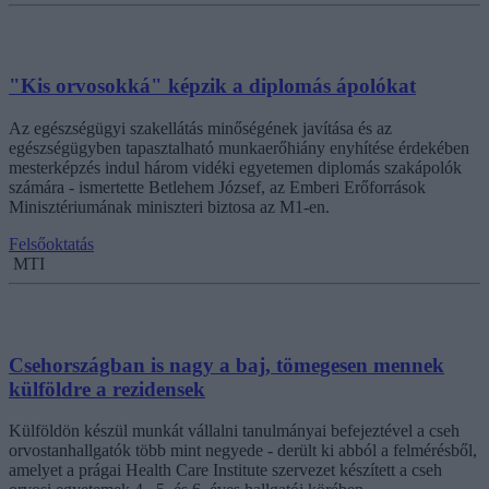
"Kis orvosokká" képzik a diplomás ápolókat
Az egészségügyi szakellátás minőségének javítása és az
egészségügyben tapasztalható munkaerőhiány enyhítése érdekében
mesterképzés indul három vidéki egyetemen diplomás szakápolók
számára - ismertette Betlehem József, az Emberi Erőforrások
Minisztériumának miniszteri biztosa az M1-en.
Felsőoktatás
MTI
Csehországban is nagy a baj, tömegesen mennek
külföldre a rezidensek
Külföldön készül munkát vállalni tanulmányai befejeztével a cseh
orvostanhallgatók több mint negyede - derült ki abból a felmérésből,
amelyet a prágai Health Care Institute szervezet készített a cseh