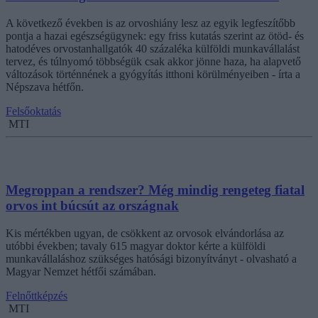
A következő években is az orvoshiány lesz az egyik legfeszítőbb
pontja a hazai egészségügynek: egy friss kutatás szerint az ötöd- és
hatodéves orvostanhallgatók 40 százaléka külföldi munkavállalást
tervez, és túlnyomó többségük csak akkor jönne haza, ha alapvető
változások történnének a gyógyítás itthoni körülményeiben - írta a
Népszava hétfőn.
Felsőoktatás
MTI
Megroppan a rendszer? Még mindig rengeteg fiatal
orvos int búcsút az országnak
Kis mértékben ugyan, de csökkent az orvosok elvándorlása az
utóbbi években; tavaly 615 magyar doktor kérte a külföldi
munkavállaláshoz szükséges hatósági bizonyítványt - olvasható a
Magyar Nemzet hétfői számában.
Felnőttképzés
MTI