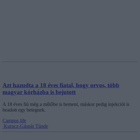
Azt hazudta a 18 éves fiatal, hogy orvos, több
magyar kórházba is bejutott
A 18 éves fiú még a műtőbe is bement, máskor pedig injekciót is
beadott egy betegnek.
Campus life
Kurucz-Gáspár Tünde