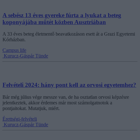
A sebész 13 éves gyereke fúrta a lyukat a beteg
koponyájába műtét közben Ausztriában
A 33 éves beteg életmentő beavatkozáson esett át a Grazi Egyetemi
Kórházban.
Campus life
Kurucz-Gáspár Tünde
Felvételi 2024: hány pont kell az orvosi egyetemhez?
Bár még július vége messze van, de ha osztatlan orvosi képzésre
jelentkeztek, akkor érdemes már most számolgatnotok a
pontjaitokat. Mutatjuk, miért.
Érettségi-felvételi
Kurucz-Gáspár Tünde