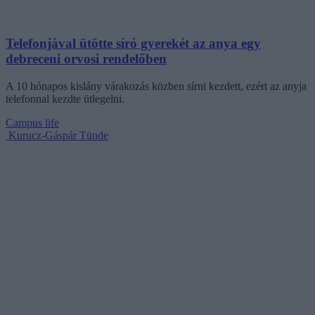
Telefonjával ütötte síró gyerekét az anya egy
debreceni orvosi rendelőben
A 10 hónapos kislány várakozás közben sírni kezdett, ezért az anyja
telefonnal kezdte ütlegelni.
Campus life
Kurucz-Gáspár Tünde