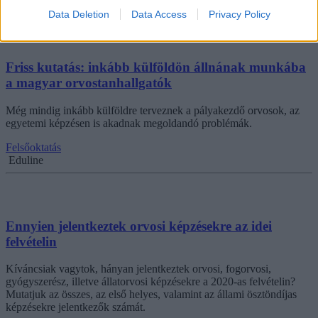
Eduline
Data Deletion
Data Access
Privacy Policy
Friss kutatás: inkább külföldön állnának munkába
a magyar orvostanhallgatók
Még mindig inkább külföldre terveznek a pályakezdő orvosok, az
egyetemi képzésen is akadnak megoldandó problémák.
Felsőoktatás
Eduline
Ennyien jelentkeztek orvosi képzésekre az idei
felvételin
Kíváncsiak vagytok, hányan jelentkeztek orvosi, fogorvosi,
gyógyszerész, illetve állatorvosi képzésekre a 2020-as felvételin?
Mutatjuk az összes, az első helyes, valamint az állami ösztöndíjas
képzésekre jelentkezők számát.