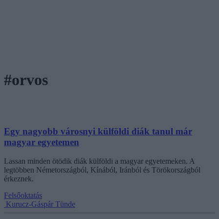
#orvos
Egy nagyobb városnyi külföldi diák tanul már
magyar egyetemen
Lassan minden ötödik diák külföldi a magyar egyetemeken. A
legtöbben Németországból, Kínából, Iránból és Törökországból
érkeznek.
Felsőoktatás
Kurucz-Gáspár Tünde