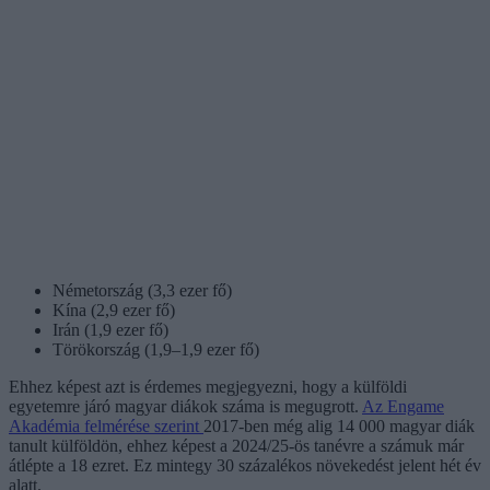
Németország (3,3 ezer fő)
Kína (2,9 ezer fő)
Irán (1,9 ezer fő)
Törökország (1,9–1,9 ezer fő)
Ehhez képest azt is érdemes megjegyezni, hogy a külföldi
egyetemre járó magyar diákok száma is megugrott.
Az Engame
Akadémia felmérése szerint
2017-ben még alig 14 000 magyar diák
tanult külföldön, ehhez képest a 2024/25-ös tanévre a számuk már
átlépte a 18 ezret. Ez mintegy 30 százalékos növekedést jelent hét év
alatt.