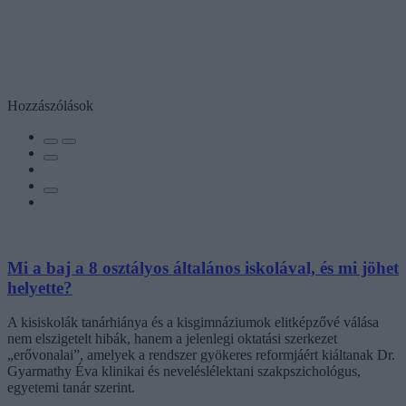
Hozzászólások
Mi a baj a 8 osztályos általános iskolával, és mi jöhet
helyette?
A kisiskolák tanárhiánya és a kisgimnáziumok elitképzővé válása
nem elszigetelt hibák, hanem a jelenlegi oktatási szerkezet
„erővonalai”, amelyek a rendszer gyökeres reformjáért kiáltanak Dr.
Gyarmathy Éva klinikai és neveléslélektani szakpszichológus,
egyetemi tanár szerint.