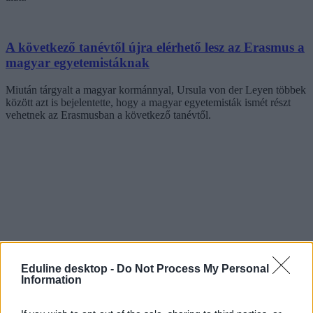
A következő tanévtől újra elérhető lesz az Erasmus a
magyar egyetemistáknak
Miután tárgyalt a magyar kormánnyal, Ursula von der Leyen többek
között azt is bejelentette, hogy a magyar egyetemisták ismét részt
vehetnek az Erasmusban a következő tanévtől.
Eduline desktop -
Do Not Process My Personal
Information