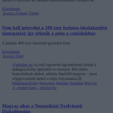
melyet a szervezet az oktatási minisztériumhoz nyújtott be.
Közoktatás
Kurucz-Gáspár Tünde
Nem kell igényelni a 100 ezer forintos iskolakezdési
támogatást: így érkezik a pénz a családokhoz
A juttatás 400 ezer rászoruló gyereket érint.
Közoktatás
Kovács Dóri
@eduline.hu
Az első egyetemi ügyintézések között a
diákigazolvány igénylése is szerepel. Bár elsőre
bonyolultnak tűnhet, néhány lépésből megvan – most
végigvezetünk titeket a teljes folyamaton.😉
#diákigazolvány
#egyetem
#neptun
#eduline
#foryou
♬ eredeti hang - eduline.hu
Magyar siker a Nemzetközi Nyelvészeti
Diákolimpián