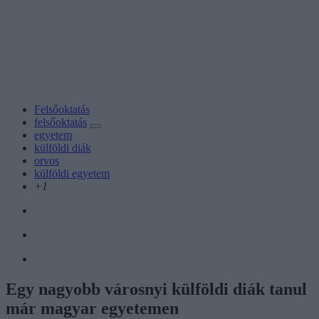
Felsőoktatás
felsőoktatás
egyetem
külföldi diák
orvos
külföldi egyetem
+1
Egy nagyobb városnyi külföldi diák tanul
már magyar egyetemen