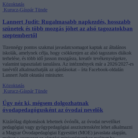
Közoktatás
Kurucz-Gáspár Tünde
Lannert Judit: Rugalmasabb napkezdés, hosszabb
szünetek és több mozgás jöhet az alsó tagozatokban
szeptembertől
Tizennégy pontos szakmai javaslatcsomagot kaptak az általános
iskolák, amelynek célja, hogy csökkenjen az alsó tagozatos diákok
terhelése, és több idő jusson mozgásra, kreatív tevékenységekre,
valamint tapasztalati tanulásra. Az intézmények már a 2026/2027-es
tanévtől alkalmazhatják az ajánlásokat – írta Facebook-oldalán
Lannert Judit oktatási miniszter.
Közoktatás
Kurucz-Gáspár Tünde
Úgy néz ki, mégsem dolgozhatnak
óvodapedagógusként az óvodai nevelők
Kizárólag diplomások lehetnek óvónők, az óvodai nevelőket
pedagógiai vagy gyógypedagógiai asszisztensként lehet alkalmazni
a Magyar Óvodapedagógiai Egyesület (MOE) javaslata alapján,