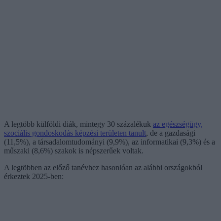
A legtöbb külföldi diák, mintegy 30 százalékuk
az egészségügy,
szociális gondoskodás képzési területen tanult
, de a gazdasági
(11,5%), a társadalomtudományi (9,9%), az informatikai (9,3%) és a
műszaki (8,6%) szakok is népszerűek voltak.
A legtöbben az előző tanévhez hasonlóan az alábbi országokból
érkeztek 2025-ben: