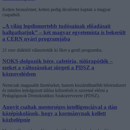
Ketten bronzérmet, ketten pedig dicséretet kaptak a magyar
csapatból.
„A világ legelismertebb tudósainak előadásait
hallgathatjuk” – két magyar egyetemista is bekerült
a CERN nyári programjába
21 ezer diákból választották ki őket a genfi programba.
NOKS-dolgozók bére, cafetéria, túlórapótlék –
ezeket a változásokat sürgeti a PDSZ a
köznevelésben
Nemcsak magasabb fizetéseket, hanem kiszámíthatóbb bérrendszert
és minden ledolgozott túlóra kifizetését is szeretné elérni a
Pedagógusok Demokratikus Szakszervezete (PDSZ).
Annyit csaltak mesterséges intelligenciával a dán
középiskolások, hogy a kormánynak kellett
közbelépnie