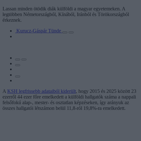
Lassan minden ötödik diák külföldi a magyar egyetemeken. A
legtöbben Németországból, Kínából, Iránból és Törökországból
érkeznek.
Kurucz-Gáspár Tünde
A
KSH legfrissebb adataiból kiderült
, hogy 2015 és 2025 között 23
ezerről 44 ezer főre emelkedett a külföldi hallgatók száma a nappali
felsőfokú alap-, mester- és osztatlan képzéseken, így arányuk az
összes hallgatói létszámon belül 11,8-ról 19,8%-ra emelkedett.