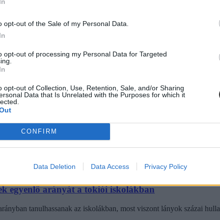
In
lünk" ilyenkor pontosan?
o opt-out of the Sale of my Personal Data.
intő súlyos megkülönböztetésekre.
In
to opt-out of processing my Personal Data for Targeted
ing.
In
o opt-out of Collection, Use, Retention, Sale, and/or Sharing
ersonal Data that Is Unrelated with the Purposes for which it
zaki továbbtanulást
lected.
Out
t a fiúk, mégis sokkal kevesebben választják az STEM (science, technol
CONFIRM
Data Deletion
Data Access
Privacy Policy
ek egyenlő arányát a tokiói iskolákban
arányban tanulhassanak az iskolákban, most viszont lányok százai hullana