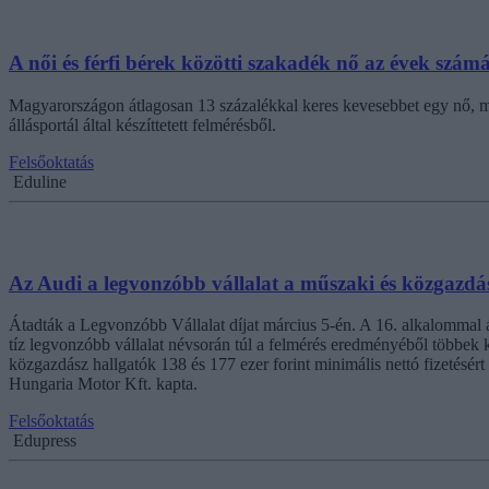
A női és férfi bérek közötti szakadék nő az évek szám
Magyarországon átlagosan 13 százalékkal keres kevesebbet egy nő, min
állásportál által készíttetett felmérésből.
Felsőoktatás
Eduline
Az Audi a legvonzóbb vállalat a műszaki és közgazdá
Átadták a Legvonzóbb Vállalat díjat március 5-én. A 16. alkalommal át
tíz legvonzóbb vállalat névsorán túl a felmérés eredményéből többek k
közgazdász hallgatók 138 és 177 ezer forint minimális nettó fizetésért 
Hungaria Motor Kft. kapta.
Felsőoktatás
Edupress