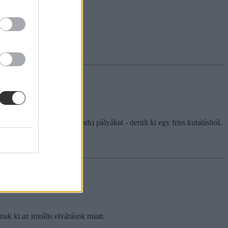
ogy, engineering and math) pályákat - derült ki egy friss kutatásból.
k ki az irreális elvárások miatt.