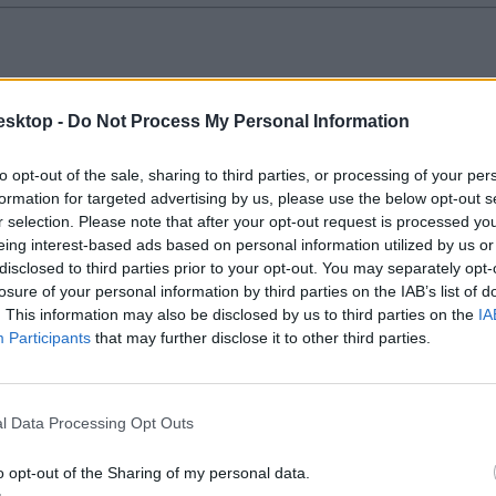
 - előtérbe kerül a mesterséges intelligencia
esktop -
Do Not Process My Personal Information
záció minden eddiginél nagyobb szerepet kap, emellett egyre fontosabbá
to opt-out of the sale, sharing to third parties, or processing of your per
formation for targeted advertising by us, please use the below opt-out s
r selection. Please note that after your opt-out request is processed y
eing interest-based ads based on personal information utilized by us or
disclosed to third parties prior to your opt-out. You may separately opt-
losure of your personal information by third parties on the IAB’s list of
akokat részesítik előnyben, pedig a tanulmányi eredmé
. This information may also be disclosed by us to third parties on the
IA
Participants
that may further disclose it to other third parties.
l Data Processing Opt Outs
o opt-out of the Sharing of my personal data.