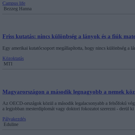
Campus life
Bezzeg Hanna
Friss kutatás: nincs különbség a lányok és a fiúk mat
Egy amerikai kutatócsoport megállapította, hogy nincs különbség a l
Közoktatás
MTI
Magyarországon a második legnagyobb a nemek közö
Az OECD-országok közül a második legalacsonyabb a felsőfokú végzet
a legjobban mesterdiplomát vagy doktori fokozatot szerezni - derül k
Pályakezdés
Eduline