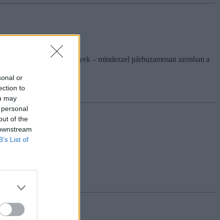
 válnak az egyéni teljesítmények – mindezzel párhuzamosan azonban a
sonal or
ection to
ou may
 personal
out of the
 downstream
nyeik mást mutatnak
B’s List of