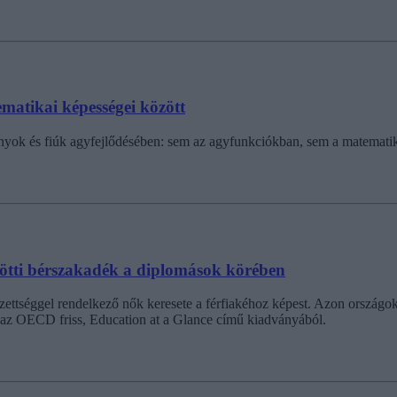
ematikai képességei között
ányok és fiúk agyfejlődésében: sem az agyfunkciókban, sem a matematik
tti bérszakadék a diplomások körében
tséggel rendelkező nők keresete a férfiakéhoz képest. Azon országok
i az OECD friss, Education at a Glance című kiadványából.