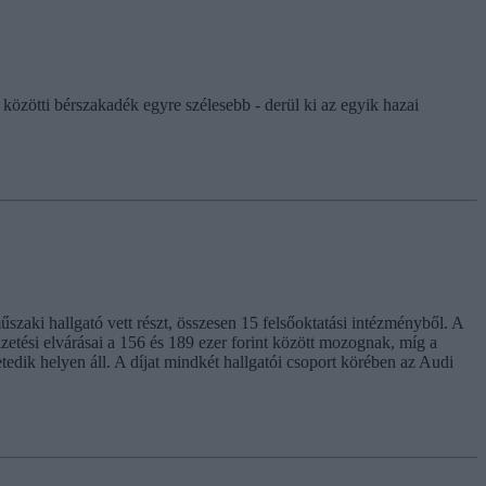
közötti bérszakadék egyre szélesebb - derül ki az egyik hazai
szaki hallgató vett részt, összesen 15 felsőoktatási intézményből. A
zetési elvárásai a 156 és 189 ezer forint között mozognak, míg a
etedik helyen áll. A díjat mindkét hallgatói csoport körében az Audi