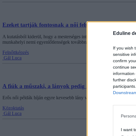
Ezeket tartják fontosnak a női felsővezetők a munkában
Eduline d
A kutatásból kiderül, hogy a mesterséges intelligencia és a digitali
munkahelyi nemi egyenlőtlenségek továbbra is makacsul fennállnak.
If you wish 
Felnőttképzés
sensitive in
Gál Luca
confirm you
continue se
information 
further disc
A fiúk a műszaki, a lányok pedig az egészségügyi sz
participants
Downstream 
Erős női példák híján egyre kevesebb lány választja a mérnöki pályát.
Közoktatás
Gál Luca
Persona
I want t