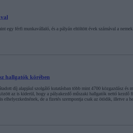
ával
t egy férfi munkavállaló, és a pályán eltöltött évek számával a nemek 
sz hallgatók körében
adott díj alapjául szolgáló kutatásban több mint 4700 közgazdász és mű
özött az is kiderül, hogy a pályakezdő műszaki hallgatók nettó kezdő fi
is elhelyezkednének, de a fizetés szempontja csak az ötödik, illetve a h