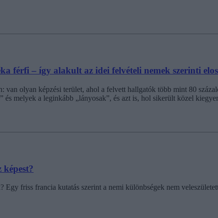
férfi – így alakult az idei felvételi nemek szerinti elo
n: van olyan képzési terület, ahol a felvett hallgatók több mint 80 száza
és melyek a leginkább „lányosak”, és azt is, hol sikerült közel kiegyenl
 képest?
 Egy friss francia kutatás szerint a nemi különbségek nem veleszületet