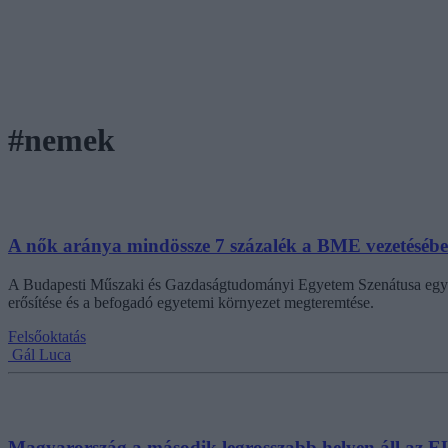
#nemek
A nők aránya mindössze 7 százalék a BME vezetésébe
A Budapesti Műszaki és Gazdaságtudományi Egyetem Szenátusa egyha
erősítése és a befogadó egyetemi környezet megteremtése.
Felsőoktatás
Gál Luca
Magyarország a második legrosszabb helyen áll az E