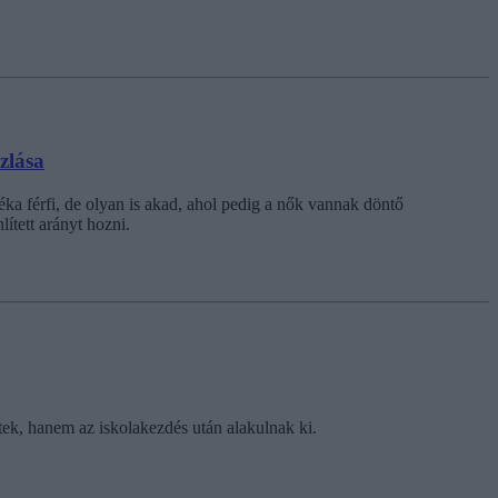
szlása
léka férfi, de olyan is akad, ahol pedig a nők vannak döntő
ített arányt hozni.
tek, hanem az iskolakezdés után alakulnak ki.