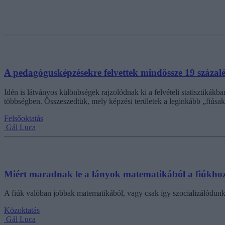
A pedagógusképzésekre felvettek mindössze 19 százaléka 
Idén is látványos különbségek rajzolódnak ki a felvételi statisztikákba
többségben. Összeszedtük, mely képzési területek a leginkább „fiúsak” 
Felsőoktatás
Gál Luca
Miért maradnak le a lányok matematikából a fiúkhoz
A fiúk valóban jobbak matematikából, vagy csak így szocializálódunk?
Közoktatás
Gál Luca