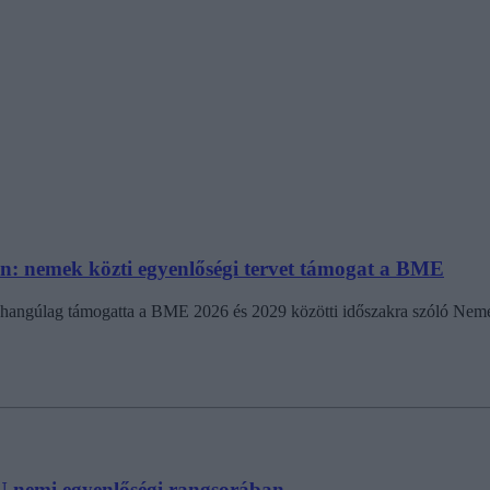
n: nemek közti egyenlőségi tervet támogat a BME
ngúlag támogatta a BME 2026 és 2029 közötti időszakra szóló Nemek 
U nemi egyenlőségi rangsorában