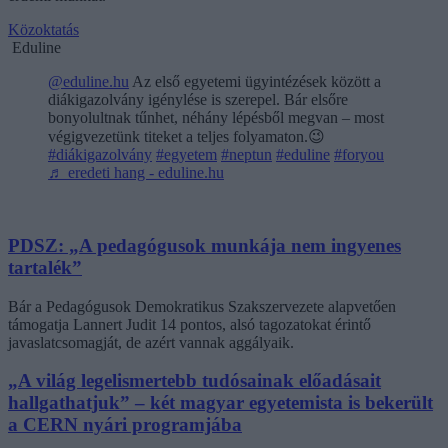
Közoktatás
Eduline
@eduline.hu
Az első egyetemi ügyintézések között a
diákigazolvány igénylése is szerepel. Bár elsőre
bonyolultnak tűnhet, néhány lépésből megvan – most
végigvezetünk titeket a teljes folyamaton.😉
#diákigazolvány
#egyetem
#neptun
#eduline
#foryou
♬ eredeti hang - eduline.hu
PDSZ: „A pedagógusok munkája nem ingyenes
tartalék”
Bár a Pedagógusok Demokratikus Szakszervezete alapvetően
támogatja Lannert Judit 14 pontos, alsó tagozatokat érintő
javaslatcsomagját, de azért vannak aggályaik.
„A világ legelismertebb tudósainak előadásait
hallgathatjuk” – két magyar egyetemista is bekerült
a CERN nyári programjába