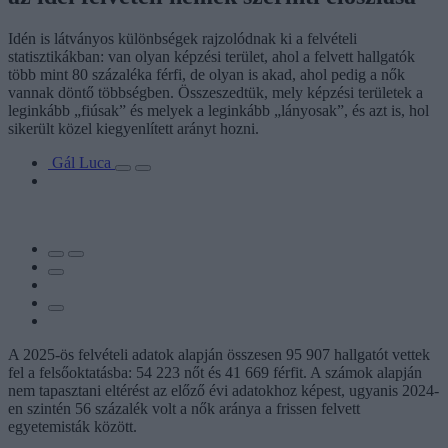
Idén is látványos különbségek rajzolódnak ki a felvételi
statisztikákban: van olyan képzési terület, ahol a felvett hallgatók
több mint 80 százaléka férfi, de olyan is akad, ahol pedig a nők
vannak döntő többségben. Összeszedtük, mely képzési területek a
leginkább „fiúsak” és melyek a leginkább „lányosak”, és azt is, hol
sikerült közel kiegyenlített arányt hozni.
Gál Luca
A 2025-ös felvételi adatok alapján összesen 95 907 hallgatót vettek
fel a felsőoktatásba: 54 223 nőt és 41 669 férfit. A számok alapján
nem tapasztani eltérést az előző évi adatokhoz képest, ugyanis 2024-
en szintén 56 százalék volt a nők aránya a frissen felvett
egyetemisták között.