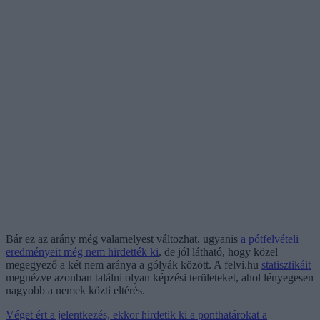
Bár ez az arány még valamelyest változhat, ugyanis
a pótfelvételi
eredményeit még nem hirdették ki
, de jól látható, hogy közel
megegyező a két nem aránya a gólyák között. A felvi.hu
statisztikáit
megnézve azonban találni olyan képzési területeket, ahol lényegesen
nagyobb a nemek közti eltérés.
Véget ért a jelentkezés, ekkor hirdetik ki a ponthatárokat a