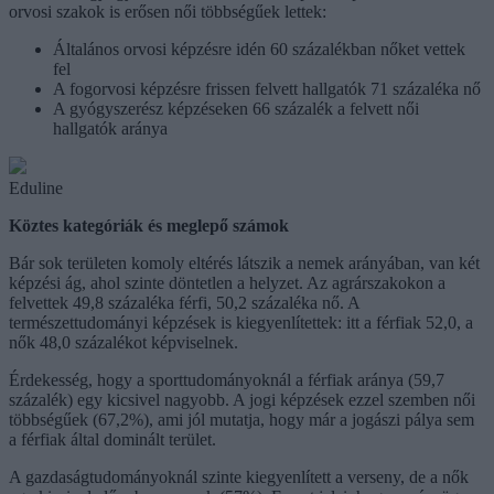
orvosi szakok is erősen női többségűek lettek:
Általános orvosi képzésre idén 60 százalékban nőket vettek
fel
A fogorvosi képzésre frissen felvett hallgatók 71 százaléka nő
A gyógyszerész képzéseken 66 százalék a felvett női
hallgatók aránya
Eduline
Köztes kategóriák és meglepő számok
Bár sok területen komoly eltérés látszik a nemek arányában, van két
képzési ág, ahol szinte döntetlen a helyzet. Az agrárszakokon a
felvettek 49,8 százaléka férfi, 50,2 százaléka nő. A
természettudományi képzések is kiegyenlítettek: itt a férfiak 52,0, a
nők 48,0 százalékot képviselnek.
Érdekesség, hogy a sporttudományoknál a férfiak aránya (59,7
százalék) egy kicsivel nagyobb. A jogi képzések ezzel szemben női
többségűek (67,2%), ami jól mutatja, hogy már a jogászi pálya sem
a férfiak által dominált terület.
A gazdaságtudományoknál szinte kiegyenlített a verseny, de a nők