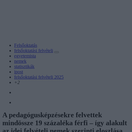
Felsőoktatás
felsőoktatási felvételi
egyetemista
nemek
statisztikák
ipost
felsőoktatási felvételi 2025
+2
A pedagógusképzésekre felvettek
mindössze 19 százaléka férfi – így alakult
az idei felvételi nemek szerinti eloszlása