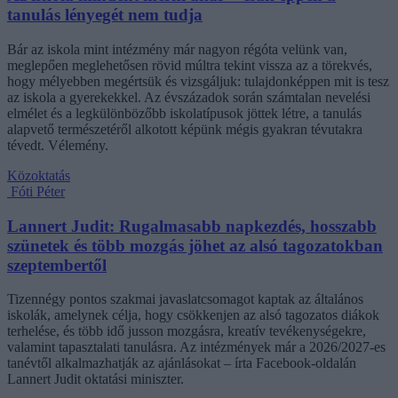
tanulás lényegét nem tudja
Bár az iskola mint intézmény már nagyon régóta velünk van,
meglepően meglehetősen rövid múltra tekint vissza az a törekvés,
hogy mélyebben megértsük és vizsgáljuk: tulajdonképpen mit is tesz
az iskola a gyerekekkel. Az évszázadok során számtalan nevelési
elmélet és a legkülönbözőbb iskolatípusok jöttek létre, a tanulás
alapvető természetéről alkotott képünk mégis gyakran tévutakra
tévedt. Vélemény.
Közoktatás
Fóti Péter
Lannert Judit: Rugalmasabb napkezdés, hosszabb
szünetek és több mozgás jöhet az alsó tagozatokban
szeptembertől
Tizennégy pontos szakmai javaslatcsomagot kaptak az általános
iskolák, amelynek célja, hogy csökkenjen az alsó tagozatos diákok
terhelése, és több idő jusson mozgásra, kreatív tevékenységekre,
valamint tapasztalati tanulásra. Az intézmények már a 2026/2027-es
tanévtől alkalmazhatják az ajánlásokat – írta Facebook-oldalán
Lannert Judit oktatási miniszter.