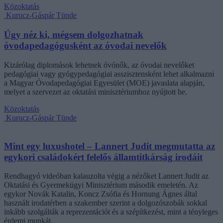
Közoktatás
Kurucz-Gáspár Tünde
Úgy néz ki, mégsem dolgozhatnak
óvodapedagógusként az óvodai nevelők
Kizárólag diplomások lehetnek óvónők, az óvodai nevelőket
pedagógiai vagy gyógypedagógiai asszisztensként lehet alkalmazni
a Magyar Óvodapedagógiai Egyesület (MOE) javaslata alapján,
melyet a szervezet az oktatási minisztériumhoz nyújtott be.
Közoktatás
Kurucz-Gáspár Tünde
Mint egy luxushotel – Lannert Judit megmutatta az
egykori családokért felelős államtitkárság irodáit
Rendhagyó videóban kalauzolta végig a nézőket Lannert Judit az
Oktatási és Gyermekügyi Minisztérium második emeletén. Az
egykor Novák Katalin, Koncz Zsófia és Hornung Ágnes által
használt irodatérben a szakember szerint a dolgozószobák sokkal
inkább szolgálták a reprezentációt és a szépítkezést, mint a tényleges
érdemi munkát.