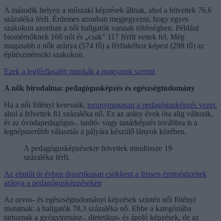
A második helyen a műszaki képzések állnak, ahol a felvettek 76,6
százaléka férfi. Érdemes azonban megjegyezni, hogy egyes
szakokon azonban a női hallgatók vannak többségben. Például
biomérnöknek 166 nőt és „csak” 117 férfit vettek fel. Még
magasabb a nők aránya (574 fő) a férfiakéhoz képest (298 fő) az
építészmérnöki szakokon.
Ezek a legférfiasabb munkák a magyarok szerint
A nők birodalma: pedagógusképzés és egészségtudomány
Ha a női fölényt keressük,
toronymagasan a pedagógusképzés vezet
,
ahol a felvettek 81 százaléka nő. Ez az arány évek óta alig változik,
és az óvodapedagógus-, tanító- vagy tanárképzés továbbra is a
legnépszerűbb választás a pályára készülő lányok körében.
A pedagógusképzésekre felvettek mindössze 19
százaléka férfi.
Az elmúlt öt évben drasztikusan csökkent a frissen érettségizettek
aránya a pedagógusképzéseken
Az orvos- és egészségtudományi képzések szintén női fölényt
mutatnak: a hallgatók 78,3 százaléka nő. Ebbe a kategóriába
tartoznak a gyógytornász-, dietetikus- és ápoló képzések, de az