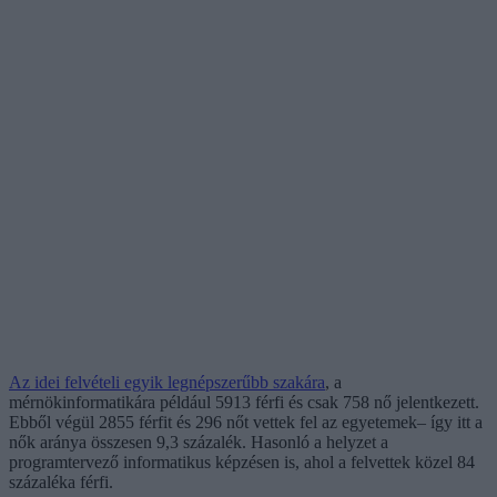
Az idei felvételi egyik legnépszerűbb szakára
, a
mérnökinformatikára például 5913 férfi és csak 758 nő jelentkezett.
Ebből végül 2855 férfit és 296 nőt vettek fel az egyetemek– így itt a
nők aránya összesen 9,3 százalék. Hasonló a helyzet a
programtervező informatikus képzésen is, ahol a felvettek közel 84
százaléka férfi.