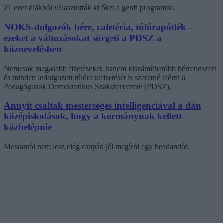
21 ezer diákból választották ki őket a genfi programba.
NOKS-dolgozók bére, cafetéria, túlórapótlék –
ezeket a változásokat sürgeti a PDSZ a
köznevelésben
Nemcsak magasabb fizetéseket, hanem kiszámíthatóbb bérrendszert
és minden ledolgozott túlóra kifizetését is szeretné elérni a
Pedagógusok Demokratikus Szakszervezete (PDSZ).
Annyit csaltak mesterséges intelligenciával a dán
középiskolások, hogy a kormánynak kellett
közbelépnie
Mostantól nem lesz elég csupán jól megírni egy beadandót.