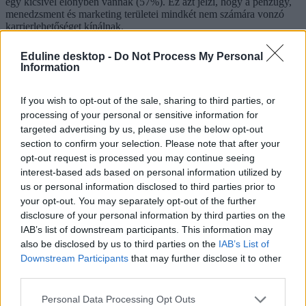
egy kicsivel előnyben vannak (57%). Ez azt jelzi, hogy a pénzügy,
menedzsment és marketing területei mindkét nem számára vonzó
karrierlehetőséget kínálnak.
Miért ekkora a különbség a műszaki vagy az egészségügyi
Eduline desktop -
Do Not Process My Personal
szakokon?
Information
Az Együtt a Jövő Mérnökei Szövetséggel (EJMSZ)
együttműködésben Becsei Lilla pályaorientációs szakember az év
If you wish to opt-out of the sale, sharing to third parties, or
elején
felmérést készített
a 12. osztályos magyar tanulók körében.
processing of your personal or sensitive information for
Az országos felmérés szerint a fiúk nyitottabbak a műszaki
targeted advertising by us, please use the below opt-out
továbbtanulásra, míg a lányok inkább az egészségügyi szakokat
section to confirm your selection. Please note that after your
választanák, noha matematikából jobb eredményeket érnek el.
opt-out request is processed you may continue seeing
A jelenségnek több oka is van, ám a kutatás egy különösen érdekes
interest-based ads based on personal information utilized by
tényezőt is kiemelt: a lányok pályaválasztását gyakran
us or personal information disclosed to third parties prior to
befolyásolhatja, hogy kevés női mérnökkel találkoznak a közvetlen
your opt-out. You may separately opt-out of the further
és tágabb környezetükben. Ennek hiányában sokan nem is tekintik
disclosure of your personal information by third parties on the
reális opciónak a műszaki karriert, inkább az egészségügyi
IAB’s list of downstream participants. This information may
felsőoktatás felé fordulnak – elsősorban az orvosi és gyógyszerészeti
szakok iránt érdeklődve.
also be disclosed by us to third parties on the
IAB’s List of
Downstream Participants
that may further disclose it to other
third parties.
Personal Data Processing Opt Outs