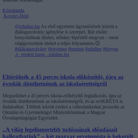
Közoktatás
Kovács Dóri
@eduline.hu
Az első egyetemi ügyintézések között a
diákigazolvány igénylése is szerepel. Bár elsőre
bonyolultnak tűnhet, néhány lépésből megvan – most
végigvezetünk titeket a teljes folyamaton.😉
#diákigazolvány
#egyetem
#neptun
#eduline
#foryou
♬ eredeti hang - eduline.hu
Eltörölnék a 45 perces iskola-előkészítőt, újra az
óvodák dönthetnének az iskolaérettségről
Megszűnhet a 45 perces iskola-előkészítő foglalkozás, újra az
óvodák dönthetnének az iskolaérettségről, és az oviKRÉTA is
átalakulhat. Többek között ezeket a változtatásokat javasolta az
Oktatási és Gyermekügyi Minisztériumnak a Magyar
Óvodapedagógiai Egyesület.
„A világ legelismertebb tudósainak előadásait
hallgathatjuk” – két magyar egyetemista is bekerült