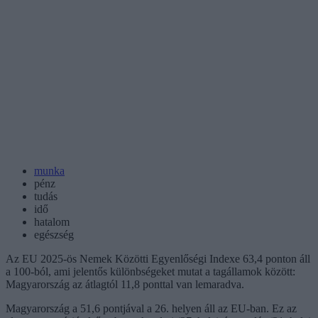
munka
pénz
tudás
idő
hatalom
egészség
Az EU 2025-ös Nemek Közötti Egyenlőségi Indexe 63,4 ponton áll
a 100-ból, ami jelentős különbségeket mutat a tagállamok között:
Magyarország az átlagtól 11,8 ponttal van lemaradva.
Magyarország a 51,6 pontjával a 26. helyen áll az EU-ban. Ez az