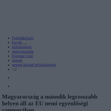
Felnőttképzés
Egyéb
különbségek
magyarország
Európai Unió
nemek
nemek közötti bérkülönbség
+2
Magyarország a második legrosszabb
helyen áll az EU nemi egyenlőségi
rangsorában