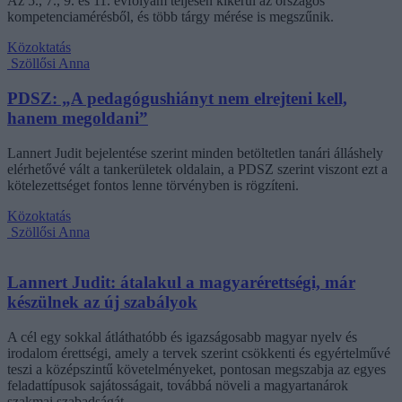
Az 5., 7., 9. és 11. évfolyam teljesen kikerül az országos
kompetenciamérésből, és több tárgy mérése is megszűnik.
Közoktatás
Szöllősi Anna
PDSZ: „A pedagógushiányt nem elrejteni kell,
hanem megoldani”
Lannert Judit bejelentése szerint minden betöltetlen tanári álláshely
elérhetővé vált a tankerületek oldalain, a PDSZ szerint viszont ezt a
kötelezettséget fontos lenne törvényben is rögzíteni.
Közoktatás
Szöllősi Anna
Lannert Judit: átalakul a magyarérettségi, már
készülnek az új szabályok
A cél egy sokkal átláthatóbb és igazságosabb magyar nyelv és
irodalom érettségi, amely a tervek szerint csökkenti és egyértelművé
teszi a középszintű követelményeket, pontosan megszabja az egyes
feladattípusok sajátosságait, továbbá növeli a magyartanárok
szakmai szabadságát.