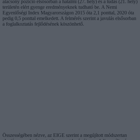
alacsony pozíció elsősorban a hatalmi (27. hely) és a tudás (21. hely)
területén elért gyenge eredményeknek tudható be. A Nemi
Egyenlőségi Index Magyarországon 2015 óta 2,1 ponttal, 2020 óta
pedig 0,5 ponttal emelkedett. A felmérés szerint a javulás elsősorban
a foglalkoztatás fejlődésének köszönhető.
Összességében nézve, az EIGE szerint a megújított módszertan