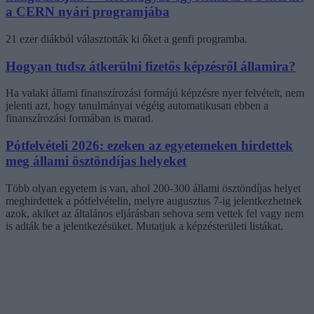
a CERN nyári programjába
21 ezer diákból választották ki őket a genfi programba.
Hogyan tudsz átkerülni fizetős képzésről államira?
Ha valaki állami finanszírozási formájú képzésre nyer felvételt, nem
jelenti azt, hogy tanulmányai végéig automatikusan ebben a
finanszírozási formában is marad.
Pótfelvételi 2026: ezeken az egyetemeken hirdettek
meg állami ösztöndíjas helyeket
Több olyan egyetem is van, ahol 200-300 állami ösztöndíjas helyet
meghirdettek a pótfelvételin, melyre augusztus 7-ig jelentkezhetnek
azok, akiket az általános eljárásban sehova sem vettek fel vagy nem
is adták be a jelentkezésüket. Mutatjuk a képzésterületi listákat.