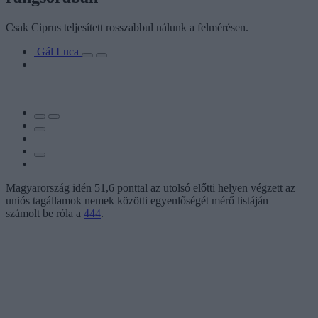
Csak Ciprus teljesített rosszabbul nálunk a felmérésen.
Gál Luca
Magyarország idén 51,6 ponttal az utolsó előtti helyen végzett az
uniós tagállamok nemek közötti egyenlőségét mérő listáján –
számolt be róla a
444
.