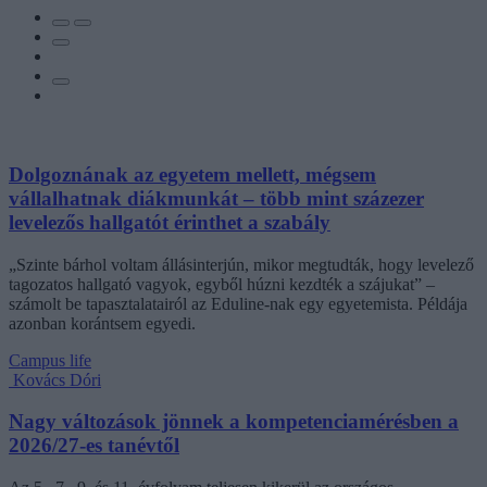
Dolgoznának az egyetem mellett, mégsem
vállalhatnak diákmunkát – több mint százezer
levelezős hallgatót érinthet a szabály
„Szinte bárhol voltam állásinterjún, mikor megtudták, hogy levelező
tagozatos hallgató vagyok, egyből húzni kezdték a szájukat” –
számolt be tapasztalatairól az Eduline-nak egy egyetemista. Példája
azonban korántsem egyedi.
Campus life
Kovács Dóri
Nagy változások jönnek a kompetenciamérésben a
2026/27-es tanévtől