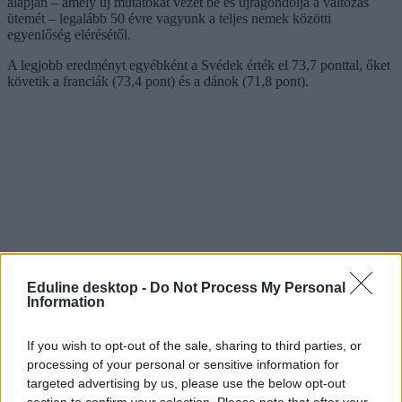
alapján – amely új mutatókat vezet be és újragondolja a változás
ütemét – legalább 50 évre vagyunk a teljes nemek közötti
egyenlőség elérésétől.
A legjobb eredményt egyébként a Svédek érték el 73,7 ponttal, őket
követik a franciák (73,4 pont) és a dánok (71,8 pont).
Eduline desktop -
Do Not Process My Personal
Information
If you wish to opt-out of the sale, sharing to third parties, or
processing of your personal or sensitive information for
targeted advertising by us, please use the below opt-out
section to confirm your selection. Please note that after your