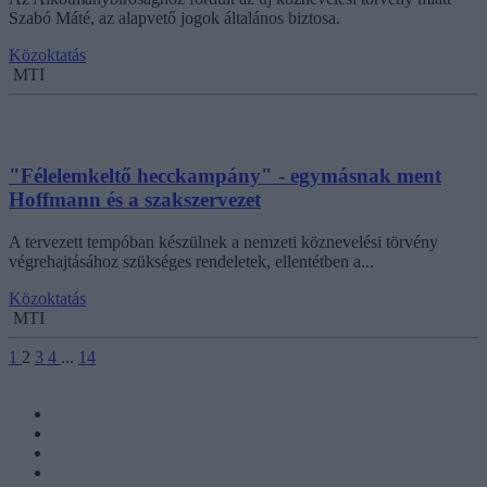
Szabó Máté, az alapvető jogok általános biztosa.
Közoktatás
MTI
"Félelemkeltő hecckampány" - egymásnak ment
Hoffmann és a szakszervezet
A tervezett tempóban készülnek a nemzeti köznevelési törvény
végrehajtásához szükséges rendeletek, ellentétben a...
Közoktatás
MTI
1
2
3
4
...
14