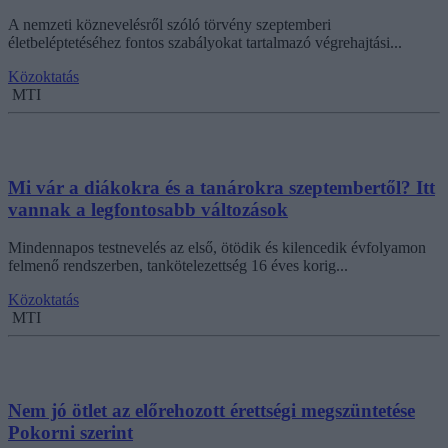
A nemzeti köznevelésről szóló törvény szeptemberi
életbeléptetéséhez fontos szabályokat tartalmazó végrehajtási...
Közoktatás
MTI
Mi vár a diákokra és a tanárokra szeptembertől? Itt
vannak a legfontosabb változások
Mindennapos testnevelés az első, ötödik és kilencedik évfolyamon
felmenő rendszerben, tankötelezettség 16 éves korig...
Közoktatás
MTI
Nem jó ötlet az előrehozott érettségi megszüntetése
Pokorni szerint