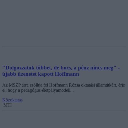
"Dolgozzatok többet, de bocs, a pénz nincs meg" -
újabb üzenetet kapott Hoffmann
Az MSZP arra szólítja fel Hoffmann Rózsa oktatási államtitkárt, érje
el, hogy a pedagógus-életpályamodell...
Közoktatás
MTI