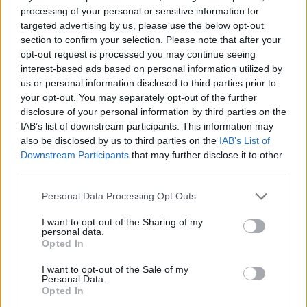
LMP: az iskolaköpeny "gumicsont, amin el lehet
processing of your personal or sensitive information for
rágódni"
targeted advertising by us, please use the below opt-out
section to confirm your selection. Please note that after your
Nem ért egyet az iskolaköpeny viselésének bevezetésével az LMP,
opt-out request is processed you may continue seeing
mert az nem alkalmas a társadalmi egyenlőtlenségek...
interest-based ads based on personal information utilized by
us or personal information disclosed to third parties prior to
Közoktatás
MTI
your opt-out. You may separately opt-out of the further
disclosure of your personal information by third parties on the
IAB’s list of downstream participants. This information may
also be disclosed by us to third parties on the
IAB’s List of
Downstream Participants
that may further disclose it to other
"Lesz olyan, aki nem kap röhögőgörcsöt az új
third parties.
tantárgy nevétől?"
Personal Data Processing Opt Outs
"Vajon szülők ezrei lélegeztek fel kanapéikon a kormány döntése
után?
I want to opt-out of the Sharing of my
personal data.
Közoktatás
Opted In
Eduline
I want to opt-out of the Sale of my
Personal Data.
Opted In