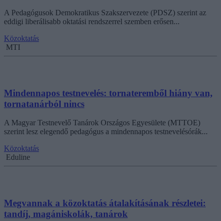
A Pedagógusok Demokratikus Szakszervezete (PDSZ) szerint az
eddigi liberálisabb oktatási rendszerrel szemben erősen...
Közoktatás
MTI
Mindennapos testnevelés: tornateremből hiány van,
tornatanárból nincs
A Magyar Testnevelő Tanárok Országos Egyesülete (MTTOE)
szerint lesz elegendő pedagógus a mindennapos testnevelésórák...
Közoktatás
Eduline
Megvannak a közoktatás átalakításának részletei:
tandíj, magániskolák, tanárok