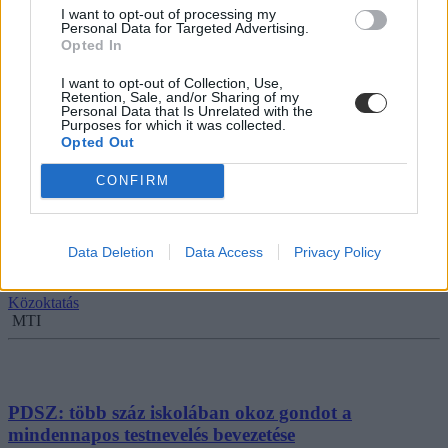
MSZP: Orbán váltsa le Hoffmann Rózsát
I want to opt-out of processing my
Personal Data for Targeted Advertising.
Opted In
Az MSZP szerint az ország érdeke azt kívánná, hogy a
miniszterelnök váltsa le Hoffmann Rózsa oktatásért felelős...
I want to opt-out of Collection, Use,
Retention, Sale, and/or Sharing of my
Közoktatás
Personal Data that Is Unrelated with the
Eduline
Purposes for which it was collected.
Opted Out
CONFIRM
Hoffmann: ez a tanév a felkészülésről szól
Az új köznevelési törvény nagy változásokat hoz, de nem egyszerre,
Data Deletion
Data Access
Privacy Policy
és nem a tanárok kizsákmányolásával - mondta...
Közoktatás
MTI
PDSZ: több száz iskolában okoz gondot a
mindennapos testnevelés bevezetése