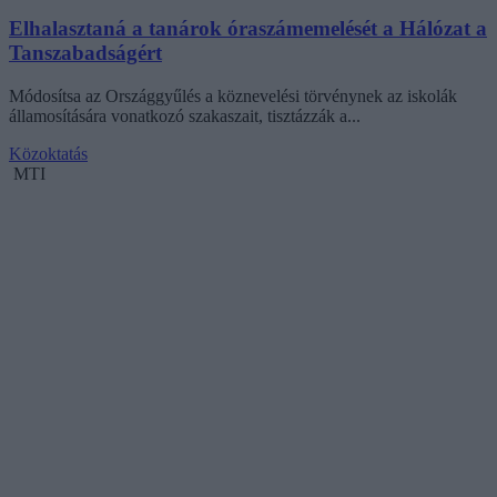
Elhalasztaná a tanárok óraszámemelését a Hálózat a
Tanszabadságért
Módosítsa az Országgyűlés a köznevelési törvénynek az iskolák
államosítására vonatkozó szakaszait, tisztázzák a...
Közoktatás
MTI