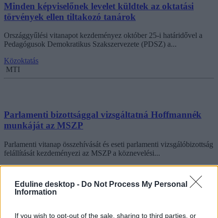
Minden képviselőnek levelet küldtek az oktatási
törvények ellen tiltakozó tanárok
Országgyűlési vitanapot kezdeményez október 25-i határidővel a
Pedagógusok Demokratikus Szakszervezete (PDSZ) a...
Közoktatás
MTI
Parlamenti bizottsággal vizsgáltatná Hoffmannék
munkáját az MSZP
Parlamenti vitanap összehívását és eseti parlamenti vizsgálóbizottság
felállítását kezdeményezi az MSZP a köznevelési...
Közoktatás
MTI
Eduline desktop -
Do Not Process My Personal
Information
If you wish to opt-out of the sale, sharing to third parties, or