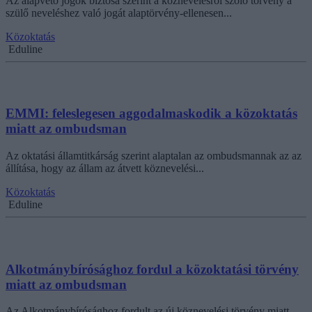
Az alapvető jogok biztosa szerint a köznevelésről szóló törvény a
szülő neveléshez való jogát alaptörvény-ellenesen...
Közoktatás
Eduline
EMMI: feleslegesen aggodalmaskodik a közoktatás
miatt az ombudsman
Az oktatási államtitkárság szerint alaptalan az ombudsmannak az az
állítása, hogy az állam az átvett köznevelési...
Közoktatás
Eduline
Alkotmánybírósághoz fordul a közoktatási törvény
miatt az ombudsman
Az Alkotmánybírósághoz fordult az új köznevelési törvény miatt