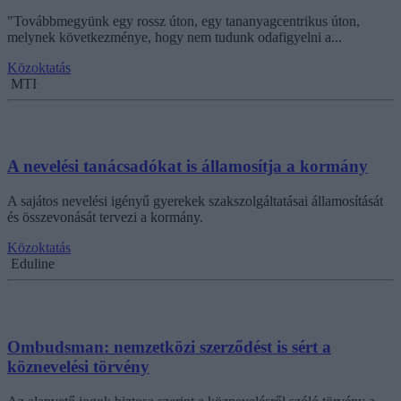
"Továbbmegyünk egy rossz úton, egy tananyagcentrikus úton,
melynek következménye, hogy nem tudunk odafigyelni a...
Közoktatás
MTI
A nevelési tanácsadókat is államosítja a kormány
A sajátos nevelési igényű gyerekek szakszolgáltatásai államosítását
és összevonását tervezi a kormány.
Közoktatás
Eduline
Ombudsman: nemzetközi szerződést is sért a
köznevelési törvény