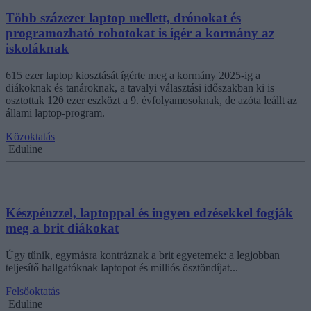
Több százezer laptop mellett, drónokat és
programozható robotokat is ígér a kormány az
iskoláknak
615 ezer laptop kiosztását ígérte meg a kormány 2025-ig a
diákoknak és tanároknak, a tavalyi választási időszakban ki is
osztottak 120 ezer eszközt a 9. évfolyamosoknak, de azóta leállt az
állami laptop-program.
Közoktatás
Eduline
Készpénzzel, laptoppal és ingyen edzésekkel fogják
meg a brit diákokat
Úgy tűnik, egymásra kontráznak a brit egyetemek: a legjobban
teljesítő hallgatóknak laptopot és milliós ösztöndíjat...
Felsőoktatás
Eduline