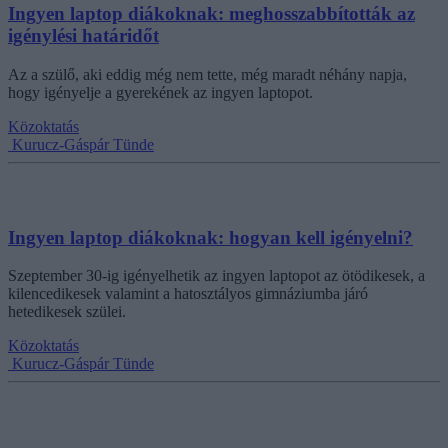
Ingyen laptop diákoknak: meghosszabbították az
igénylési határidőt
Az a szülő, aki eddig még nem tette, még maradt néhány napja,
hogy igényelje a gyerekének az ingyen laptopot.
Közoktatás
Kurucz-Gáspár Tünde
Ingyen laptop diákoknak: hogyan kell igényelni?
Szeptember 30-ig igényelhetik az ingyen laptopot az ötödikesek, a
kilencedikesek valamint a hatosztályos gimnáziumba járó
hetedikesek szülei.
Közoktatás
Kurucz-Gáspár Tünde