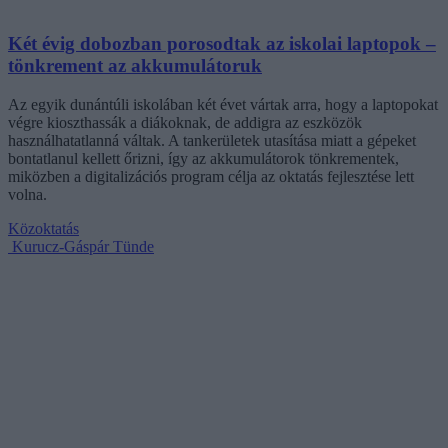
Két évig dobozban porosodtak az iskolai laptopok –
tönkrement az akkumulátoruk
Az egyik dunántúli iskolában két évet vártak arra, hogy a laptopokat
végre kioszthassák a diákoknak, de addigra az eszközök
használhatatlanná váltak. A tankerületek utasítása miatt a gépeket
bontatlanul kellett őrizni, így az akkumulátorok tönkrementek,
miközben a digitalizációs program célja az oktatás fejlesztése lett
volna.
Közoktatás
Kurucz-Gáspár Tünde