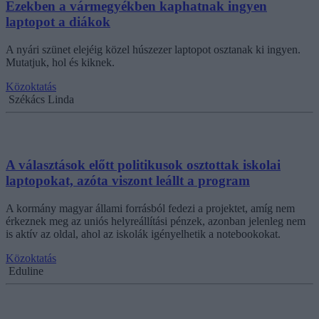
Ezekben a vármegyékben kaphatnak ingyen
laptopot a diákok
A nyári szünet elejéig közel húszezer laptopot osztanak ki ingyen.
Mutatjuk, hol és kiknek.
Közoktatás
Székács Linda
A választások előtt politikusok osztottak iskolai
laptopokat, azóta viszont leállt a program
A kormány magyar állami forrásból fedezi a projektet, amíg nem
érkeznek meg az uniós helyreállítási pénzek, azonban jelenleg nem
is aktív az oldal, ahol az iskolák igényelhetik a notebookokat.
Közoktatás
Eduline