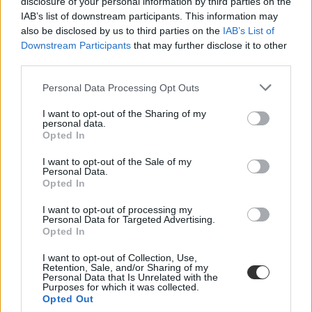
disclosure of your personal information by third parties on the
IAB’s list of downstream participants. This information may
Már nem kapnak Flandriában ingyen laptopot a
also be disclosed by us to third parties on the
IAB’s List of
középiskolások
Downstream Participants
that may further disclose it to other
third parties.
Nem egy napon kezdődik minden diáknak Belgiumban a tanév, és a
telefonok iskolai használatában is különbségek vannak a francia és a
Personal Data Processing Opt Outs
flamand területek között.
I want to opt-out of the Sharing of my
Közoktatás
personal data.
Kurucz-Gáspár Tünde
Opted In
I want to opt-out of the Sale of my
Personal Data.
Opted In
Mi történik, ha valaki nem adja vissza a kormánytól
kapott ingyen laptopot?
I want to opt-out of processing my
Personal Data for Targeted Advertising.
Opted In
A végzős diákoknak legkésőbb a tanév végén vissza kell adni a
notebookokat.
I want to opt-out of Collection, Use,
Retention, Sale, and/or Sharing of my
Közoktatás
Personal Data that Is Unrelated with the
Székács Linda
Purposes for which it was collected.
Opted Out