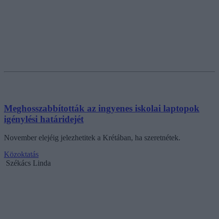
Meghosszabbították az ingyenes iskolai laptopok
igénylési határidejét
November elejéig jelezhetitek a Krétában, ha szeretnétek.
Közoktatás
Székács Linda