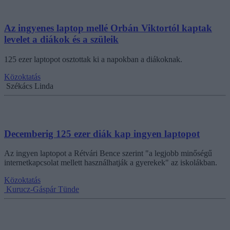
Az ingyenes laptop mellé Orbán Viktortól kaptak
levelet a diákok és a szüleik
125 ezer laptopot osztottak ki a napokban a diákoknak.
Közoktatás
Székács Linda
Decemberig 125 ezer diák kap ingyen laptopot
Az ingyen laptopot a Rétvári Bence szerint "a legjobb minőségű
internetkapcsolat mellett használhatják a gyerekek" az iskolákban.
Közoktatás
Kurucz-Gáspár Tünde