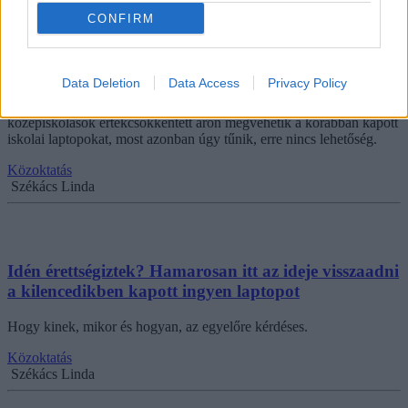
CONFIRM
Megvásárolhatják a kormánytól kapott ingyen
laptopokat a végzős diákok a tanév végén?
Data Deletion
Data Access
Privacy Policy
Korábban felmerült, hogy a nyolcadikos diákok és a végzős
középiskolások értékcsökkentett áron megvehetik a korábban kapott
iskolai laptopokat, most azonban úgy tűnik, erre nincs lehetőség.
Közoktatás
Székács Linda
Idén érettségiztek? Hamarosan itt az ideje visszaadni
a kilencedikben kapott ingyen laptopot
Hogy kinek, mikor és hogyan, az egyelőre kérdéses.
Közoktatás
Székács Linda