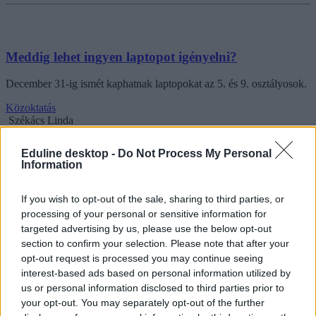
Meddig lehet ingyen laptopot igényelni?
December 31-ig ismét kaphatnak laptopokat az 5. és 9. osztályosok.
Közoktatás
Székács Linda
Eduline desktop -
Do Not Process My Personal
Information
A nap kérdése: igényelhető iskolai ingyen laptop
If you wish to opt-out of the sale, sharing to third parties, or
2025-ben?
processing of your personal or sensitive information for
Idén ötödikes a gyerekem, kaphat ingyen laptopot? - ezzel a
targeted advertising by us, please use the below opt-out
kérdéssel fordult lapunkhoz egy szülő. Válaszolunk.
section to confirm your selection. Please note that after your
opt-out request is processed you may continue seeing
Közoktatás
interest-based ads based on personal information utilized by
Székács Linda
us or personal information disclosed to third parties prior to
your opt-out. You may separately opt-out of the further