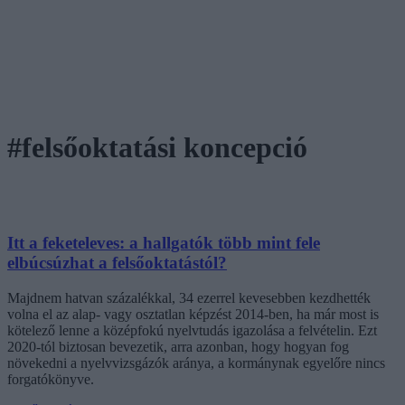
#felsőoktatási koncepció
Itt a feketeleves: a hallgatók több mint fele
elbúcsúzhat a felsőoktatástól?
Majdnem hatvan százalékkal, 34 ezerrel kevesebben kezdhették
volna el az alap- vagy osztatlan képzést 2014-ben, ha már most is
kötelező lenne a középfokú nyelvtudás igazolása a felvételin. Ezt
2020-tól biztosan bevezetik, arra azonban, hogy hogyan fog
növekedni a nyelvvizsgázók aránya, a kormánynak egyelőre nincs
forgatókönyve.