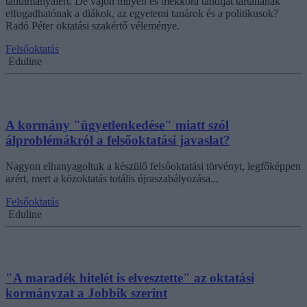
tanulmányaiért. De vajon milyen és mekkora tandíjat tartanának
elfogadhatónak a diákok, az egyetemi tanárok és a politikusok?
Radó Péter oktatási szakértő véleménye.
Felsőoktatás
Eduline
A kormány "ügyetlenkedése" miatt szól
álproblémákról a felsőoktatási javaslat?
Nagyon elhanyagoltuk a készülő felsőoktatási törvényt, legfőképpen
azért, mert a közoktatás totális újraszabályozása...
Felsőoktatás
Eduline
"A maradék hitelét is elvesztette" az oktatási
kormányzat a Jobbik szerint