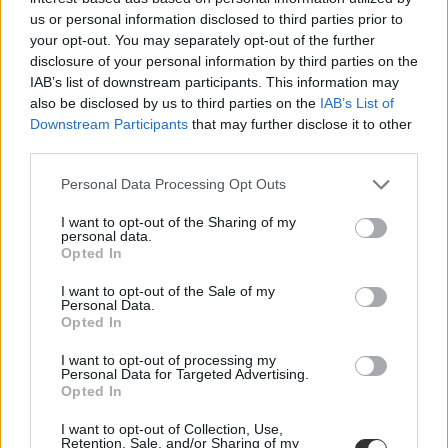
legfontosabb információkat azoknak, akik a februárban induló
us or personal information disclosed to third parties prior to
képzésekre szeretnének jelentkezni. A hét hírei és cikkei.
your opt-out. You may separately opt-out of the further
disclosure of your personal information by third parties on the
Felsőoktatás
IAB’s list of downstream participants. This information may
Eduline
also be disclosed by us to third parties on the
IAB’s List of
Downstream Participants
that may further disclose it to other
third parties.
Ilyen lesz a Hoffmann-féle felsőoktatás: felvételi,
Personal Data Processing Opt Outs
önköltség, diplomaszerzés
I want to opt-out of the Sharing of my
personal data.
Az Országgyűlés pénteken elfogadta az új felsőoktatási törvényt,
Opted In
eszerint magyar állami ösztöndíjjal...
I want to opt-out of the Sale of my
Felsőoktatás
Personal Data.
MTI
Opted In
I want to opt-out of processing my
Personal Data for Targeted Advertising.
Opted In
Vége a dalnak: rábólintott az új felsőoktatási
törvényre a parlament
I want to opt-out of Collection, Use,
Retention, Sale, and/or Sharing of my