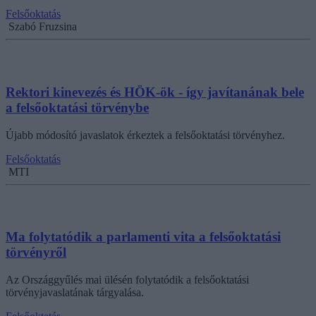
Felsőoktatás
Szabó Fruzsina
Rektori kinevezés és HÖK-ök - így javítanának bele
a felsőoktatási törvénybe
Újabb módosító javaslatok érkeztek a felsőoktatási törvényhez.
Felsőoktatás
MTI
Ma folytatódik a parlamenti vita a felsőoktatási
törvényről
Az Országgyűlés mai ülésén folytatódik a felsőoktatási
törvényjavaslatának tárgyalása.