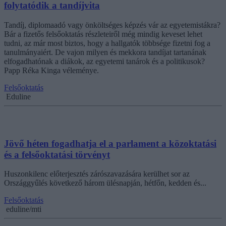
folytatódik a tandíjvita
Tandíj, diplomaadó vagy önköltséges képzés vár az egyetemistákra?
Bár a fizetős felsőoktatás részleteiről még mindig keveset lehet
tudni, az már most biztos, hogy a hallgatók többsége fizetni fog a
tanulmányaiért. De vajon milyen és mekkora tandíjat tartanának
elfogadhatónak a diákok, az egyetemi tanárok és a politikusok?
Papp Réka Kinga véleménye.
Felsőoktatás
Eduline
Jövő héten fogadhatja el a parlament a közoktatási
és a felsőoktatási törvényt
Huszonkilenc előterjesztés zárószavazására kerülhet sor az
Országgyűlés következő három ülésnapján, hétfőn, kedden és...
Felsőoktatás
eduline/mti