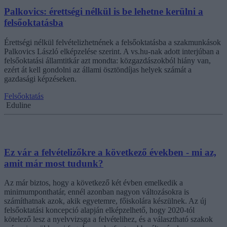
Palkovics: érettségi nélkül is be lehetne kerülni a
felsőoktatásba
Érettségi nélkül felvételizhetnének a felsőoktatásba a szakmunkások
Palkovics László elképzelése szerint. A vs.hu-nak adott interjúban a
felsőoktatási államtitkár azt mondta: közgazdászokból hiány van,
ezért át kell gondolni az állami ösztöndíjas helyek számát a
gazdasági képzéseken.
Felsőoktatás
Eduline
Ez vár a felvételizőkre a következő években - mi az,
amit már most tudunk?
Az már biztos, hogy a következő két évben emelkedik a
minimumponthatár, ennél azonban nagyon változásokra is
számíthatnak azok, akik egyetemre, főiskolára készülnek. Az új
felsőoktatási koncepció alapján elképzelhető, hogy 2020-tól
kötelező lesz a nyelvvizsga a felvételihez, és a választható szakok