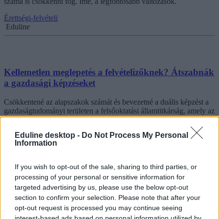
száma is csökkenni fog. Íme, a legfontosabb változások.
Érettségi-felvételi
Eduline
Kellemetlen meglepetés a felvételizőknek? Átszabnák
a gazdasági képzéseket
Csökkentené az alapszakok számát és bevezetné a duális képzést a
gazdaságtudományi területen a felsőoktatási államtitkárság, amely az
ágazat stratégiatervezetét múlt szerdán hozta nyilvánosságra.
Eduline desktop -
Do Not Process My Personal
Felsőoktatás
Information
Eduline
If you wish to opt-out of the sale, sharing to third parties, or
processing of your personal or sensitive information for
targeted advertising by us, please use the below opt-out
A hét hírei: a felsőoktatás átalakításától a felvételiig
section to confirm your selection. Please note that after your
opt-out request is processed you may continue seeing
Megnéztük, hogyan képzeli el a felsőoktatást a kedden
nyilvánosságra hozott új koncepció, és összegyűjtöttük a
interest-based ads based on personal information utilized by