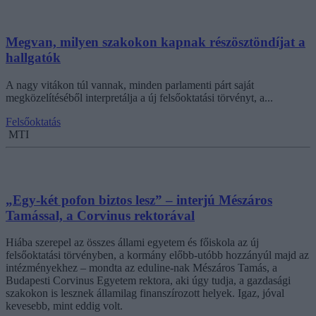
Megvan, milyen szakokon kapnak részösztöndíjat a
hallgatók
A nagy vitákon túl vannak, minden parlamenti párt saját
megközelítéséből interpretálja a új felsőoktatási törvényt, a...
Felsőoktatás
MTI
„Egy-két pofon biztos lesz” – interjú Mészáros
Tamással, a Corvinus rektorával
Hiába szerepel az összes állami egyetem és főiskola az új
felsőoktatási törvényben, a kormány előbb-utóbb hozzányúl majd az
intézményekhez – mondta az eduline-nak Mészáros Tamás, a
Budapesti Corvinus Egyetem rektora, aki úgy tudja, a gazdasági
szakokon is lesznek államilag finanszírozott helyek. Igaz, jóval
kevesebb, mint eddig volt.