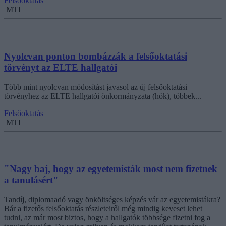
Felsőoktatás
MTI
Nyolcvan ponton bombázzák a felsőoktatási
törvényt az ELTE hallgatói
Több mint nyolcvan módosítást javasol az új felsőoktatási
törvényhez az ELTE hallgatói önkormányzata (hök), többek...
Felsőoktatás
MTI
"Nagy baj, hogy az egyetemisták most nem fizetnek
a tanulásért"
Tandíj, diplomaadó vagy önköltséges képzés vár az egyetemistákra?
Bár a fizetős felsőoktatás részleteiről még mindig keveset lehet
tudni, az már most biztos, hogy a hallgatók többsége fizetni fog a