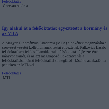
Felsőoktatás
Czervan Andrea
Így alakul át a felsőoktatás: egyeztetett a kormány és
az MTA
A Magyar Tudományos Akadémia (MTA) elnökének meghívására a
szervezet vezetői kollégiumának tagjai egyeztettek Palkovics László
felsőoktatásért felelős államtitkárral a felsőoktatás fejlesztésének
irányvonalairól, és az ezt megalapozó Fokozatváltás a
felsőoktatásban című felsőoktatási stratégiáról - közölte az akadémia
pénteken az MTI-vel.
Felsőoktatás
MTI