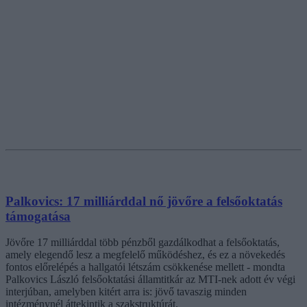
Palkovics: 17 milliárddal nő jövőre a felsőoktatás
támogatása
Jövőre 17 milliárddal több pénzből gazdálkodhat a felsőoktatás,
amely elegendő lesz a megfelelő működéshez, és ez a növekedés
fontos előrelépés a hallgatói létszám csökkenése mellett - mondta
Palkovics László felsőoktatási államtitkár az MTI-nek adott év végi
interjúban, amelyben kitért arra is: jövő tavaszig minden
intézménynél áttekintik a szakstruktúrát.