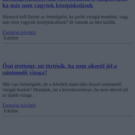
ha már nem vagytok középiskolások
Mennyit kell fizetni az érettségiért, ha javító vizsgát tennétek, vagy
már nem vagytok középiskolások? Itt vannak az idei tarifák.
Érettségi-felvételi
Eduline
Őszi érettségi: mi történik, ha nem sikerül jól a
szintemelő vizsga?
Már van érettségitek, de a felvételi miatt idén ősszel szintemelő
vizsgát tesztek? Mutatjuk, mi a következménye, ha nem sikerül jól
az újabb vizsga.
Érettségi-felvételi
Eduline