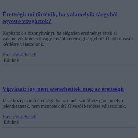
Érettségi: mi történik, ha valamelyik tárgyból
egyesre vizsgáztok?
Kaphattok-e bizonyítványt, ha elégtelen eredményt értek el
valamelyik kötelező vagy további érettségi tárgyból? Újabb olvasói
kérdésre válaszolunk.
Érettségi-felvételi
Eduline
Vigyázat: így nem szerezhetitek meg az érettségit
Jár-e középszintű érettségi, ha az emelt szintű vizsgán, amelyre
jelentkeztetek, nem mennétek át? Olvasói kérdésre válaszolunk.
Érettségi-felvételi
Eduline