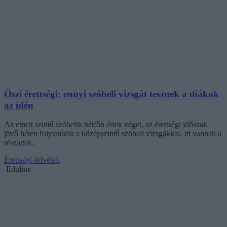
Őszi érettségi: ennyi szóbeli vizsgát tesznek a diákok
az idén
Az emelt szintű szóbelik hétfőn értek véget, az érettségi időszak
jövő héten folytatódik a középszintű szóbeli vizsgákkal. Itt vannak a
részletek.
Érettségi-felvételi
Eduline