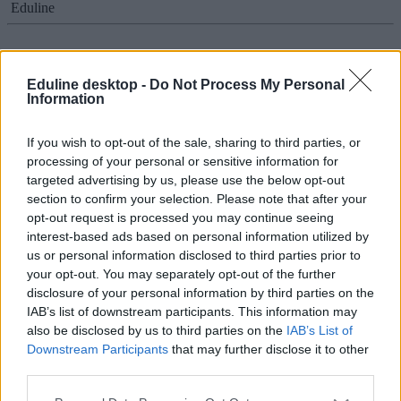
Eduline
Eduline desktop -
Do Not Process My Personal
Itt vannak az őszi érettségi feladatsorai és
Information
megoldásai: minden vizsga egy helyen
If you wish to opt-out of the sale, sharing to third parties, or
A héten véget értek az őszi érettségi írásbeli vizsgái. Itt nézhetitek
meg az összes feladatsort és megoldást közép- és emelt szinten.
processing of your personal or sensitive information for
targeted advertising by us, please use the below opt-out
Érettségi-felvételi
section to confirm your selection. Please note that after your
Eduline
opt-out request is processed you may continue seeing
interest-based ads based on personal information utilized by
us or personal information disclosed to third parties prior to
your opt-out. You may separately opt-out of the further
Őszi érettségi kisokos: így nézhetitek meg a kijavított
disclosure of your personal information by third parties on the
dolgozatokat
IAB’s list of downstream participants. This information may
also be disclosed by us to third parties on the
IAB’s List of
A héten véget ér a 2019-es őszi érettségi szezon. Most összeszedtük
Downstream Participants
that may further disclose it to other
a legfontosabb szabályokat a kijavított dolgozatokról és a
third parties.
fellebbezésről.