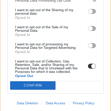
Personal Data Processing Opt Outs
Érettségi-felvételi
Eduline
I want to opt-out of the Sharing of my
personal data.
Opted In
I want to opt-out of the Sale of my
Őszi érettségi: itt vannak az első hét hivatalos
Personal Data.
megoldásai és a feladatlapok
Opted In
I want to opt-out of processing my
A héten érettségiztetek, vagy csak gyakorolnátok a májusi vizsgára?
Personal Data for Targeted Advertising.
Itt megnézhetitek az őszi érettségi feladatsorait és hivatalos
Opted In
megoldásait.
I want to opt-out of Collection, Use,
Érettségi-felvételi
Retention, Sale, and/or Sharing of my
Eduline
Personal Data that Is Unrelated with the
Purposes for which it was collected.
Opted Out
CONFIRM
Érettségi: ezekben az esetekben kell újra vizsgázni
Pénteken elkezdődött az őszi érettségi időszak, több mint tízezren
Data Deletion
Data Access
Privacy Policy
adnak számot a tudásukról. Mi történik, ha nem sikerül a vizsga? Itt
vannak a részletek.