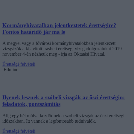
Kormányhivatalban jelentkeztetek érettségire?
Fontos határidő jár ma le
A megyei vagy a fővárosi kormányhivatalokban jelentkezett
vizsgázók a kijavított írásbeli érettségi vizsgadolgozatukat 2019.
november 4-én nézhetik meg - írja az Oktatási Hivatal.
Érettségi-felvételi
Eduline
Ilyenek lesznek a szóbeli vizsgák az őszi érettségin:
feladatok, pontszámítás
Alig egy hét múlva kezdődnek a szóbeli vizsgák az őszi érettségi
időszakban. Itt vannak a legfontosabb tudnivalók.
Érettségi-felvételi