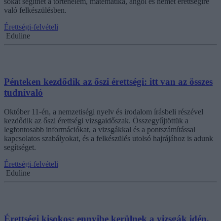
sokat segíthet a történelem, matematika, angol és német érettségire
való felkészülésben.
Érettségi-felvételi
Eduline
Pénteken kezdődik az őszi érettségi: itt van az összes
tudnivaló
Október 11-én, a nemzetiségi nyelv és irodalom írásbeli részével
kezdődik az őszi érettségi vizsgaidőszak. Összegyűjtöttük a
legfontosabb információkat, a vizsgákkal és a pontszámítással
kapcsolatos szabályokat, és a felkészülés utolsó hajrájához is adunk
segítséget.
Érettségi-felvételi
Eduline
Érettségi kisokos: ennyibe kerülnek a vizsgák idén,