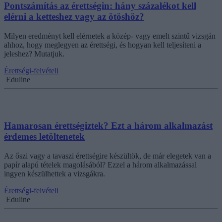
Pontszámítás az érettségin: hány százalékot kell
elérni a ketteshez vagy az ötöshöz?
Milyen eredményt kell elérnetek a közép- vagy emelt szintű vizsgán
ahhoz, hogy meglegyen az érettségi, és hogyan kell teljesíteni a
jeleshez? Mutatjuk.
Érettségi-felvételi
Eduline
Hamarosan érettségiztek? Ezt a három alkalmazást
érdemes letöltenetek
Az őszi vagy a tavaszi érettségire készültök, de már elegetek van a
papír alapú tételek magolásából? Ezzel a három alkalmazással
ingyen készülhettek a vizsgákra.
Érettségi-felvételi
Eduline