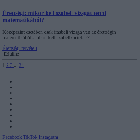
Érettségi: mikor kell szóbeli vizsgát tenni
matematikából?
Középszint esetében csak írásbeli vizsga van az érettségin
matematikából - mikor kell szóbeliznetek is?
Érettségi-felvételi
Eduline
1
2
3
...
24
Facebook
TikTok
Instagram