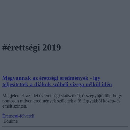
#érettségi 2019
Megvannak az érettségi eredmények - így
teljesítettek a diákok szóbeli vizsga nélkül idén
Megjelentek az idei év érettségi statisztikái, összegyűjtöttük, hogy
pontosan milyen eredmények születtek a fő tárgyakból közép- és
emelt szinten.
Érettségi-felvételi
Eduline