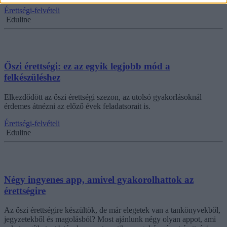
Érettségi-felvételi
Eduline
Őszi érettségi: ez az egyik legjobb mód a
felkészüléshez
Elkezdődött az őszi érettségi szezon, az utolsó gyakorlásoknál
érdemes átnézni az előző évek feladatsorait is.
Érettségi-felvételi
Eduline
Négy ingyenes app, amivel gyakorolhattok az
érettségire
Az őszi érettségire készültök, de már elegetek van a tankönyvekből,
jegyzetekből és magolásból? Most ajánlunk négy olyan appot, ami