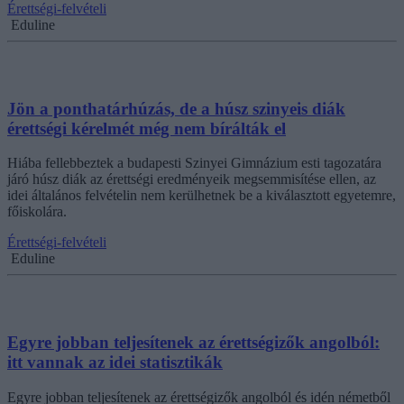
Érettségi-felvételi
Eduline
Jön a ponthatárhúzás, de a húsz szinyeis diák
érettségi kérelmét még nem bírálták el
Hiába fellebbeztek a budapesti Szinyei Gimnázium esti tagozatára
járó húsz diák az érettségi eredményeik megsemmisítése ellen, az
idei általános felvételin nem kerülhetnek be a kiválasztott egyetemre,
főiskolára.
Érettségi-felvételi
Eduline
Egyre jobban teljesítenek az érettségizők angolból:
itt vannak az idei statisztikák
Egyre jobban teljesítenek az érettségizők angolból és idén németből