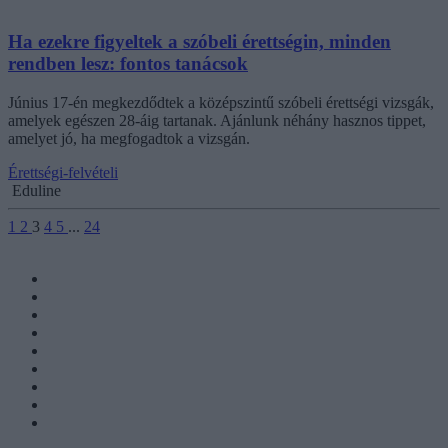
Ha ezekre figyeltek a szóbeli érettségin, minden
rendben lesz: fontos tanácsok
Június 17-én megkezdődtek a középszintű szóbeli érettségi vizsgák,
amelyek egészen 28-áig tartanak. Ajánlunk néhány hasznos tippet,
amelyet jó, ha megfogadtok a vizsgán.
Érettségi-felvételi
Eduline
1
2
3
4
5
...
24