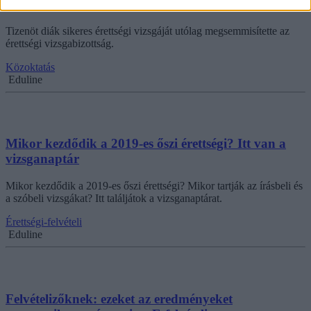
sikeres vizsgáját
Tizenöt diák sikeres érettségi vizsgáját utólag megsemmisítette az
érettségi vizsgabizottság.
Közoktatás
Eduline
Mikor kezdődik a 2019-es őszi érettségi? Itt van a
vizsganaptár
Mikor kezdődik a 2019-es őszi érettségi? Mikor tartják az írásbeli és
a szóbeli vizsgákat? Itt találjátok a vizsganaptárat.
Érettségi-felvételi
Eduline
Felvételizőknek: ezeket az eredményeket