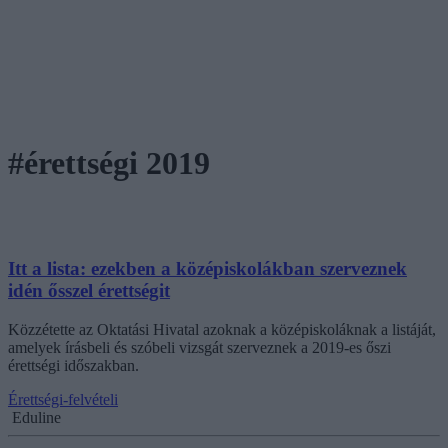
#érettségi 2019
Itt a lista: ezekben a középiskolákban szerveznek
idén ősszel érettségit
Közzétette az Oktatási Hivatal azoknak a középiskoláknak a listáját,
amelyek írásbeli és szóbeli vizsgát szerveznek a 2019-es őszi
érettségi időszakban.
Érettségi-felvételi
Eduline