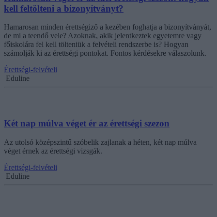
kell feltölteni a bizonyítványt?
Hamarosan minden érettségiző a kezében foghatja a bizonyítványát,
de mi a teendő vele? Azoknak, akik jelentkeztek egyetemre vagy
főiskolára fel kell tölteniük a felvételi rendszerbe is? Hogyan
számolják ki az érettségi pontokat. Fontos kérdésekre válaszolunk.
Érettségi-felvételi
Eduline
Két nap múlva véget ér az érettségi szezon
Az utolsó középszintű szóbelik zajlanak a héten, két nap múlva
véget érnek az érettségi vizsgák.
Érettségi-felvételi
Eduline