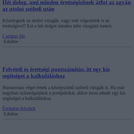
Hét dolog, ami minden érettségizőnek átfut az agyán
az utolsó szóbeli után
Közelegnek az utolsó vizsgák, vagy már végeztetek is az
érettségivel? Ezt a hét dolgot minden idén vizsgázó ismeri.
Campus life
Eduline
Felvételi és érettségi pontszámítás: itt egy kis
segítséget a kalkuláláshoz
Hamarosan véget érnek a középszintű szóbeli vizsgák is. Ha már
nagyban számolgatjátok a pontjaitokat, akkor most adunk egy kis
segítséget a kalkuláláshoz.
Érettségi-felvételi
Eduline