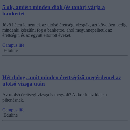
5 ok, amiért minden diák (és tanár) várja a
bankettet
Jövő héten lemennek az utolsó érettségi vizsgák, azt követően pedig
mindenki készülni fog a bankettre, ahol megünnepelhetik az
érettségit, és az együtt eltöltött éveket.
Campus life
Eduline
Hét dolog, amit minden érettségiző megérdemel az
utolsó vizsga után
Az utolsó érettségi vizsga is megvolt? Akkor itt az ideje a
pihenésnek.
Campus life
Eduline