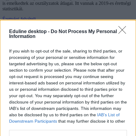
is emelkedtek az osztályzatok átlagai. Itt vannak a 2019-es érettségi
statisztikái.
Érettségi-felvételi
Eduline
Eduline desktop -
Do Not Process My Personal
Information
If you wish to opt-out of the sale, sharing to third parties, or
Megbukott, puskázott és még hamisított is egy zalai
processing of your personal or sensitive information for
fiatal az érettségin
targeted advertising by us, please use the below opt-out
section to confirm your selection. Please note that after your
Közokirat-hamisítás és hamis magánokirat felhasználása miatt emelt
vádat a Nagykanizsai Járási Ügyészség egy zalai fiatal ellen, aki a
opt-out request is processed you may continue seeing
központi informatikai rendszer hibáját kihasználva meghamisította a
interest-based ads based on personal information utilized by
bukott érettségi vizsgájának dokumentumát.
us or personal information disclosed to third parties prior to
your opt-out. You may separately opt-out of the further
Érettségi-felvételi
disclosure of your personal information by third parties on the
MTI
IAB’s list of downstream participants. This information may
also be disclosed by us to third parties on the
IAB’s List of
Downstream Participants
that may further disclose it to other
third parties.
Érettségi statisztikák: csökkent a végzősként