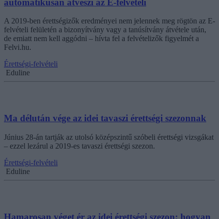
automatikusan átveszi az E-felvételi
A 2019-ben érettségizők eredményei nem jelennek meg rögtön az E-
felvételi felületén a bizonyítvány vagy a tanúsítvány átvétele után,
de emiatt nem kell aggódni – hívta fel a felvételizők figyelmét a
Felvi.hu.
Érettségi-felvételi
Eduline
Ma délután vége az idei tavaszi érettségi szezonnak
Június 28-án tartják az utolsó középszintű szóbeli érettségi vizsgákat
– ezzel lezárul a 2019-es tavaszi érettségi szezon.
Érettségi-felvételi
Eduline
Hamarosan véget ér az idei érettségi szezon: hogyan