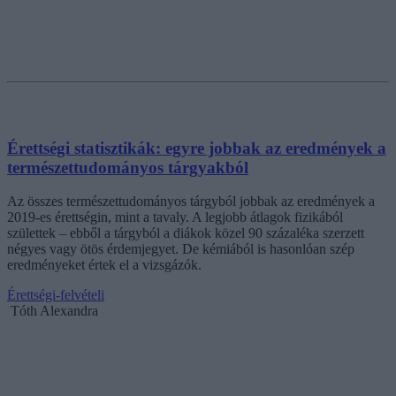
Érettségi statisztikák: egyre jobbak az eredmények a
természettudományos tárgyakból
Az összes természettudományos tárgyból jobbak az eredmények a
2019-es érettségin, mint a tavaly. A legjobb átlagok fizikából
születtek – ebből a tárgyból a diákok közel 90 százaléka szerzett
négyes vagy ötös érdemjegyet. De kémiából is hasonlóan szép
eredményeket értek el a vizsgázók.
Érettségi-felvételi
Tóth Alexandra