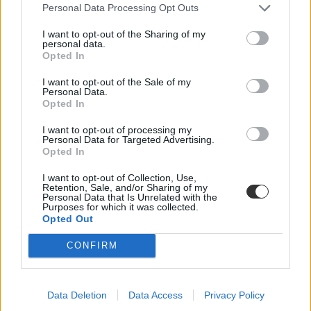
érettségizők száma 2019-ben
Personal Data Processing Opt Outs
Múlt héten tette közzé az Oktatási Hivatal az idei érettségi vizsgák
I want to opt-out of the Sharing of my
personal data.
statisztikáit. Így alakult a vizsgázók száma az elmúlt években.
Opted In
Közoktatás
Eduline
I want to opt-out of the Sale of my
Personal Data.
Opted In
I want to opt-out of processing my
Personal Data for Targeted Advertising.
Megvannak a 2019-es érettségi statisztikák: a
Opted In
vizsgák egyharmada ötös lett
I want to opt-out of Collection, Use,
A matematikán kívül szinte minden tantárgyból jobb eredménnyel
Retention, Sale, and/or Sharing of my
Personal Data that Is Unrelated with the
zárult az idei érettségi, mint a tavalyi.
Purposes for which it was collected.
Opted Out
Érettségi-felvételi
MTI
CONFIRM
Data Deletion
Data Access
Privacy Policy
Érettségi botrány: megsemmisítették tizenöt diák