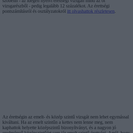
szóbelin - az idegen nyelvi érettségi vizsgán mind az öt
vizsgarészből - pedig legalább 12 százalékot. Az érettségi
pontszámításról és osztályzatokról
itt olvashattok részletesen
.
Az érettségin az emelt- és közép szintű vizsgát nem lehet egymással
kiváltani. Ha az emelt szintűn a kettes nem lenne meg, nem
kaphattok helyette középszintű bizonyítványt, és a nagyon jó
eredményű középszintűért sem jár emelt szintű érettségi. Arról, hogy