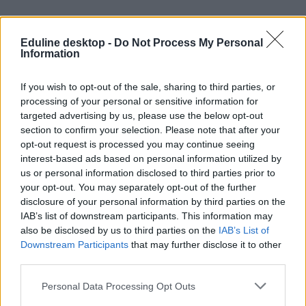
őszi érettségi
középszintű érettségi
Eduline desktop -
Do Not Process My Personal
érettségi pontszámítás
Information
emelt szintű érettségi
érettségi eredmények
belföld
If you wish to opt-out of the sale, sharing to third parties, or
érettségi 2020
processing of your personal or sensitive information for
érettségi 2019
targeted advertising by us, please use the below opt-out
őszi érettségi 2019
section to confirm your selection. Please note that after your
opt-out request is processed you may continue seeing
interest-based ads based on personal information utilized by
us or personal information disclosed to third parties prior to
your opt-out. You may separately opt-out of the further
disclosure of your personal information by third parties on the
IAB’s list of downstream participants. This information may
also be disclosed by us to third parties on the
IAB’s List of
Downstream Participants
that may further disclose it to other
third parties.
Personal Data Processing Opt Outs