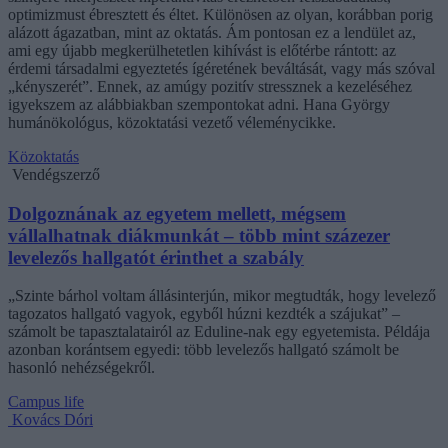
optimizmust ébresztett és éltet. Különösen az olyan, korábban porig
alázott ágazatban, mint az oktatás. Ám pontosan ez a lendület az,
ami egy újabb megkerülhetetlen kihívást is előtérbe rántott: az
érdemi társadalmi egyeztetés ígéretének beváltását, vagy más szóval
„kényszerét”. Ennek, az amúgy pozitív stressznek a kezeléséhez
igyekszem az alábbiakban szempontokat adni. Hana György
humánökológus, közoktatási vezető véleménycikke.
Közoktatás
Vendégszerző
Dolgoznának az egyetem mellett, mégsem
vállalhatnak diákmunkát – több mint százezer
levelezős hallgatót érinthet a szabály
„Szinte bárhol voltam állásinterjún, mikor megtudták, hogy levelező
tagozatos hallgató vagyok, egyből húzni kezdték a szájukat” –
számolt be tapasztalatairól az Eduline-nak egy egyetemista. Példája
azonban korántsem egyedi: több levelezős hallgató számolt be
hasonló nehézségekről.
Campus life
Kovács Dóri