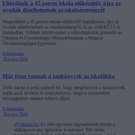
Eltörölnék a 45 perces iskola-előkészítőt, újra az
óvodák dönthetnének az iskolaérettségről
Megszűnhet a 45 perces iskola-előkészítő foglalkozás, újra az
óvodák dönthetnének az iskolaérettségről, és az oviKRÉTA is
átalakulhat. Többek között ezeket a változtatásokat javasolta az
Oktatási és Gyermekügyi Minisztériumnak a Magyar
Óvodapedagógiai Egyesület.
Közoktatás
Kovács Dóri
Már úton vannak a tankönyvek az iskolákba
Több iskola is arról számolt be, hogy megérkeztek a tankönyvek,
zajlik azok átvétele és rendszerezése, hogy a szeptemberi
becsengetésre minden készen álljon.
Közoktatás
Kovács Dóri
@eduline.hu
Az első egyetemi ügyintézések között a
diákigazolvány igénylése is szerepel. Bár elsőre