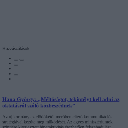
Hozzászólások
Hana György: „Méltóságot, tekintélyt kell adni az
oktatásról szóló közbeszédnek”
Az új kormány az elődökétől merőben eltérő kommunikációs
stratégiával kezdte meg működését. Az egyes minisztériumok
szintjére kiterjesztett hiperaktivitás érezhetően felszabadulást,