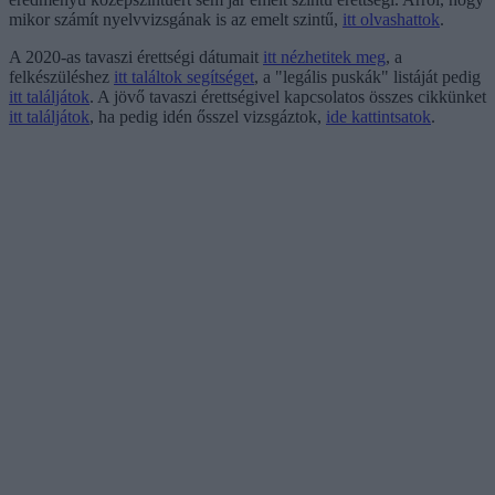
mikor számít nyelvvizsgának is az emelt szintű,
itt olvashattok
.
A 2020-as tavaszi érettségi dátumait
itt nézhetitek meg
, a
felkészüléshez
itt találtok segítséget
, a "legális puskák" listáját pedig
itt találjátok
. A jövő tavaszi érettségivel kapcsolatos összes cikkünket
itt találjátok
, ha pedig idén ősszel vizsgáztok,
ide kattintsatok
.