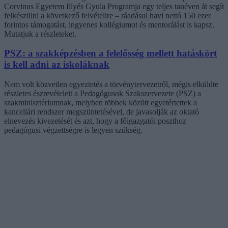
Corvinus Egyetem Illyés Gyula Programja egy teljes tanéven át segít
felkészülni a következő felvételire – ráadásul havi nettó 150 ezer
forintos támogatást, ingyenes kollégiumot és mentorálást is kapsz.
Mutatjuk a részleteket.
PSZ: a szakképzésben a felelősség mellett hatáskört
is kell adni az iskoláknak
Nem volt közvetlen egyeztetés a törvénytervezetről, mégis elküldte
részletes észrevételeit a Pedagógusok Szakszervezete (PSZ) a
szakminisztériumnak, melyben többek között egyetértettek a
kancellári rendszer megszüntetésével, de javasolják az oktató
elnevezés kivezetését és azt, hogy a főigazgatói poszthoz
pedagógusi végzettségre is legyen szükség.