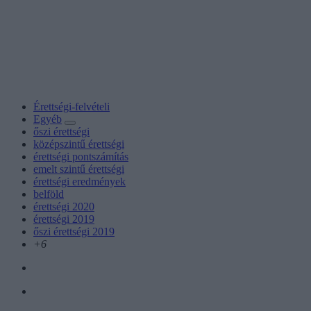
Érettségi-felvételi
Egyéb
őszi érettségi
középszintű érettségi
érettségi pontszámítás
emelt szintű érettségi
érettségi eredmények
belföld
érettségi 2020
érettségi 2019
őszi érettségi 2019
+6