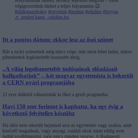
bonyolultnak tűnhet, néhány lépésből megvan – most
végigvezetünk titeket a teljes folyamaton.😉
#diákigazolvány
#egyetem
#neptun
#eduline
#foryou
♬ eredeti hang - eduline.hu
Itt a pontos dátum: ekkor lesz az őszi szünet
Bár a nyári szünetnek még nincs vége, már most lehet tudni, mikor
pihenhettek legközelebb hosszabb ideig.
„A világ legelismertebb tudósainak előadásait
hallgathatjuk” – két magyar egyetemista is bekerült
a CERN nyári programjába
21 ezer diákból választották ki őket a genfi programba.
Havi 150 ezer forintot is kaphatsz, ha egy évig a
következő felvételire készülsz
Ha idén nem sikerült bejutnod arra az egyetemre vagy szakra, amit
kinéztél magadnak, vagy anyagi, családi okok miatt eddig nem
tudtál továbbtanulni, még nincs minden veszve. A Budapesti