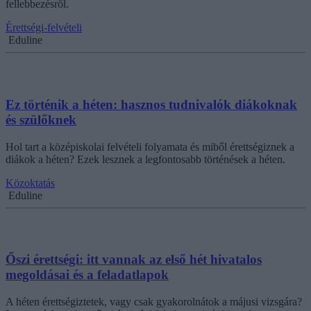
fellebbezésről.
Érettségi-felvételi
Eduline
Ez történik a héten: hasznos tudnivalók diákoknak
és szülőknek
Hol tart a középiskolai felvételi folyamata és miből érettségiznek a
diákok a héten? Ezek lesznek a legfontosabb történések a héten.
Közoktatás
Eduline
Őszi érettségi: itt vannak az első hét hivatalos
megoldásai és a feladatlapok
A héten érettségiztetek, vagy csak gyakorolnátok a májusi vizsgára?