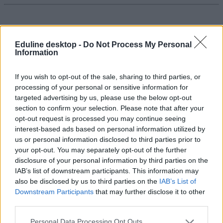
Mi lesz novemberben? Itt vannak a legfontosabb
Eduline desktop -
Do Not Process My Personal
dátumok és határidők
Information
Milyen határidőkre és dátumokra kell figyelnie ebben a hónapban az
If you wish to opt-out of the sale, sharing to third parties, or
érettségizőknek, felvételizőknek, egyetemistáknak? Itt a teljes lista.
processing of your personal or sensitive information for
Érettségi-felvételi
targeted advertising by us, please use the below opt-out
Eduline
section to confirm your selection. Please note that after your
opt-out request is processed you may continue seeing
interest-based ads based on personal information utilized by
us or personal information disclosed to third parties prior to
your opt-out. You may separately opt-out of the further
Ilyenek lesznek a szóbeli vizsgák az őszi érettségin:
disclosure of your personal information by third parties on the
feladatok, pontszámítás
IAB’s list of downstream participants. This information may
also be disclosed by us to third parties on the
IAB’s List of
Alig egy hét múlva kezdődnek a szóbeli vizsgák az őszi érettségi
Downstream Participants
that may further disclose it to other
időszakban. Itt vannak a legfontosabb tudnivalók.
third parties.
Érettségi-felvételi
Eduline
Personal Data Processing Opt Outs