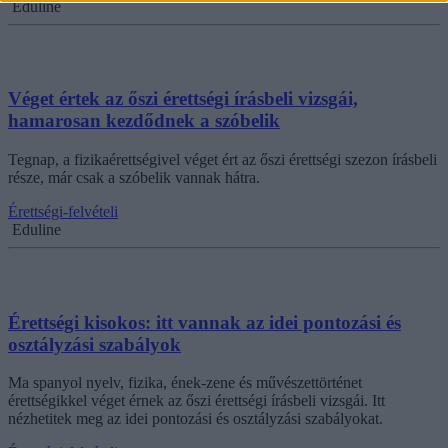
Eduline
Véget értek az őszi érettségi írásbeli vizsgái,
hamarosan kezdődnek a szóbelik
Tegnap, a fizikaérettségivel véget ért az őszi érettségi szezon írásbeli
része, már csak a szóbelik vannak hátra.
Érettségi-felvételi
Eduline
Érettségi kisokos: itt vannak az idei pontozási és
osztályzási szabályok
Ma spanyol nyelv, fizika, ének-zene és művészettörténet
érettségikkel véget érnek az őszi érettségi írásbeli vizsgái. Itt
nézhetitek meg az idei pontozási és osztályzási szabályokat.