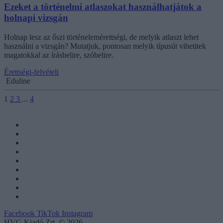
Ezeket a történelmi atlaszokat használhatjátok a
holnapi vizsgán
Holnap lesz az őszi történelemérettségi, de melyik atlaszt lehet
használni a vizsgán? Mutatjuk, pontosan melyik típusút vihetitek
magatokkal az írásbelire, szóbelire.
Érettségi-felvételi
Eduline
1
2
3
...
4
Facebook
TikTok
Instagram
HVG Kiadó Zrt. © 2026