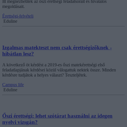
Itt megnézhetitek az őszi érettségi feladatsorait és hivatalos
megoldásait.
Érettségi-felvételi
Eduline
Izgalmas matekteszt nem csak érettségizőknek -
hibátlan lesz?
A következő öt kérdést a 2019-es őszi matekérettségi első
feladatlapjának kérdései közül válogattuk nektek össze. Minden
kérdésre tudjátok a helyes választ? Teszteljétek.
Campus life
Eduline
Őszi érettségi: lehet szótárat használni az idegen
nyelvi vizsgán?