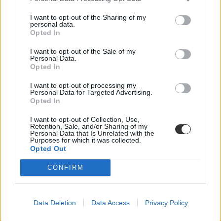
I want to opt-out of the Sharing of my
personal data.
Opted In
Oktatási Hivatal: véget értek az őszi érettségik
írásbeli vizsgái
I want to opt-out of the Sale of my
Personal Data.
Opted In
Befejeződtek az október-novemberi érettségi időszak írásbeli
vizsgái, a szóbelik november 7-től kezdődnek - közölte az Oktatási
I want to opt-out of processing my
Hivatal hétfőn az MTI-vel.
Personal Data for Targeted Advertising.
Opted In
Érettségi-felvételi
Eduline
I want to opt-out of Collection, Use,
Retention, Sale, and/or Sharing of my
Personal Data that Is Unrelated with the
Purposes for which it was collected.
Opted Out
Itt vannak az őszi érettségi feladatsorai és
CONFIRM
megoldásai: minden vizsga egy helyen
A héten véget értek az őszi érettségi írásbeli vizsgái. Itt nézhetitek
meg az összes feladatsort és megoldást közép- és emelt szinten.
Data Deletion
Data Access
Privacy Policy
Érettségi-felvételi