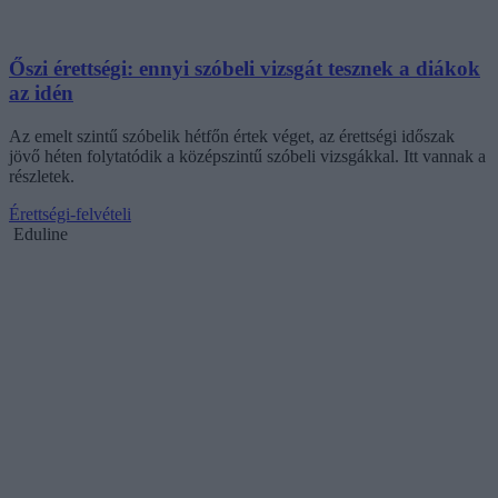
Őszi érettségi: ennyi szóbeli vizsgát tesznek a diákok
az idén
Az emelt szintű szóbelik hétfőn értek véget, az érettségi időszak
jövő héten folytatódik a középszintű szóbeli vizsgákkal. Itt vannak a
részletek.
Érettségi-felvételi
Eduline