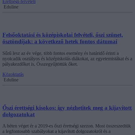
Érettségi-felvételi
Eduline
Felsőoktatási és középiskolai felvételi, őszi szünet,
ösztöndíjak: a következő hetek fontos dátumai
Sűrű lesz az év vége, több fontos esemény és határidő érinti a
nyolcadik osztályos és középiskolás diákokat, az egyetemistákat és a
pályakezdőket is. Összegyűjtöttük őket.
Közoktatás
Eduline
Őszi érettségi kisokos: így nézhetitek meg a kijavított
dolgozatokat
A héten véget ér a 2019-es őszi érettségi szezon. Most összeszedtük
a legfontosabb szabályokat a kijavított dolgozatokról és a