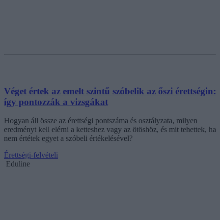
Véget értek az emelt szintű szóbelik az őszi érettségin:
így pontozzák a vizsgákat
Hogyan áll össze az érettségi pontszáma és osztályzata, milyen
eredményt kell elérni a ketteshez vagy az ötöshöz, és mit tehettek, ha
nem értétek egyet a szóbeli értékelésével?
Érettségi-felvételi
Eduline