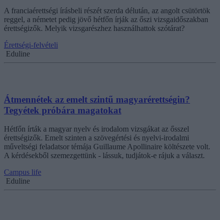
A franciaérettségi írásbeli részét szerda délután, az angolt csütörtök
reggel, a németet pedig jövő hétfőn írják az őszi vizsgaidőszakban
érettségizők. Melyik vizsgarészhez használhattok szótárat?
Érettségi-felvételi
Eduline
Átmennétek az emelt szintű magyarérettségin?
Tegyétek próbára magatokat
Hétfőn írták a magyar nyelv és irodalom vizsgákat az ősszel
érettségizők. Emelt szinten a szövegértési és nyelvi-irodalmi
műveltségi feladatsor témája Guillaume Apollinaire költészete volt.
A kérdésekből szemezgettünk - lássuk, tudjátok-e rájuk a választ.
Campus life
Eduline