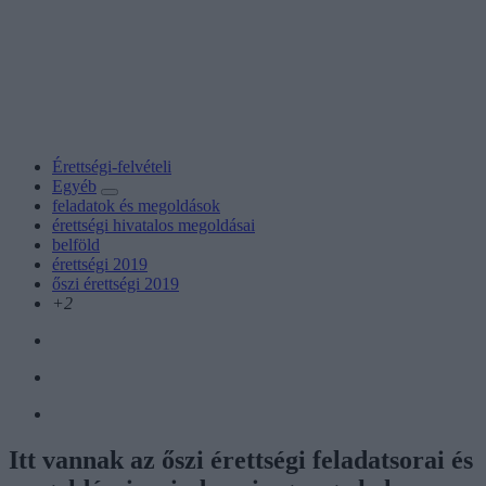
Érettségi-felvételi
Egyéb
feladatok és megoldások
érettségi hivatalos megoldásai
belföld
érettségi 2019
őszi érettségi 2019
+2
Itt vannak az őszi érettségi feladatsorai és