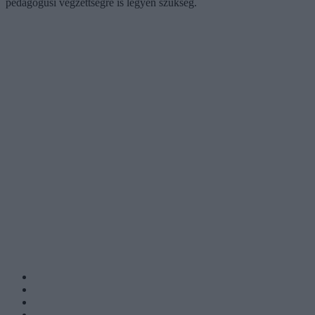
pedagógusi végzettségre is legyen szükség.