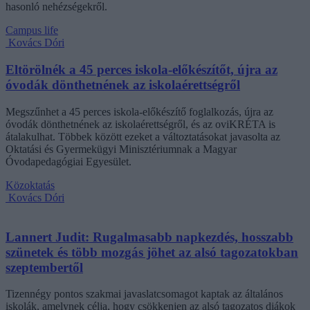
hasonló nehézségekről.
Campus life
Kovács Dóri
Eltörölnék a 45 perces iskola-előkészítőt, újra az
óvodák dönthetnének az iskolaérettségről
Megszűnhet a 45 perces iskola-előkészítő foglalkozás, újra az
óvodák dönthetnének az iskolaérettségről, és az oviKRÉTA is
átalakulhat. Többek között ezeket a változtatásokat javasolta az
Oktatási és Gyermekügyi Minisztériumnak a Magyar
Óvodapedagógiai Egyesület.
Közoktatás
Kovács Dóri
Lannert Judit: Rugalmasabb napkezdés, hosszabb
szünetek és több mozgás jöhet az alsó tagozatokban
szeptembertől
Tizennégy pontos szakmai javaslatcsomagot kaptak az általános
iskolák, amelynek célja, hogy csökkenjen az alsó tagozatos diákok