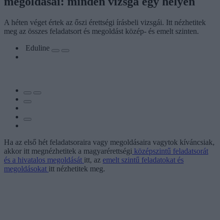
megoldásai: minden vizsga egy helyen
A héten véget értek az őszi érettségi írásbeli vizsgái. Itt nézhetitek
meg az összes feladatsort és megoldást közép- és emelt szinten.
Eduline
Ha az első hét feladatsoraira vagy megoldásaira vagytok kíváncsiak,
akkor itt megnézhetitek a magyarérettségi
középszintű feladatsorát
és a hivatalos megoldását
itt, az
emelt szintű feladatokat és
megoldásokat
itt nézhetitek meg.