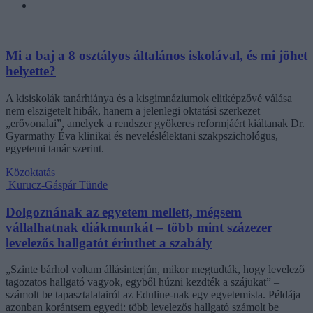
Mi a baj a 8 osztályos általános iskolával, és mi jöhet
helyette?
A kisiskolák tanárhiánya és a kisgimnáziumok elitképzővé válása
nem elszigetelt hibák, hanem a jelenlegi oktatási szerkezet
„erővonalai”, amelyek a rendszer gyökeres reformjáért kiáltanak Dr.
Gyarmathy Éva klinikai és neveléslélektani szakpszichológus,
egyetemi tanár szerint.
Közoktatás
Kurucz-Gáspár Tünde
Dolgoznának az egyetem mellett, mégsem
vállalhatnak diákmunkát – több mint százezer
levelezős hallgatót érinthet a szabály
„Szinte bárhol voltam állásinterjún, mikor megtudták, hogy levelező
tagozatos hallgató vagyok, egyből húzni kezdték a szájukat” –
számolt be tapasztalatairól az Eduline-nak egy egyetemista. Példája
azonban korántsem egyedi: több levelezős hallgató számolt be