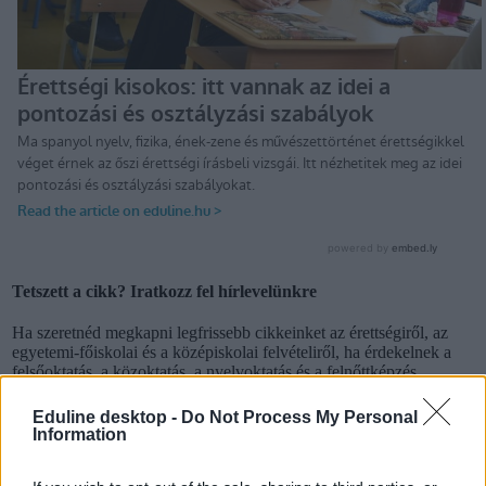
Tetszett a cikk? Iratkozz fel hírlevelünkre
Ha szeretnéd megkapni legfrissebb cikkeinket az érettségiről, az
egyetemi-főiskolai és a középiskolai felvételiről, ha érdekelnek a
felsőoktatás, a közoktatás, a nyelvoktatás és a felnőttképzés
legfontosabb változásai,
iratkozz fel hírleveleinkre
.
Eduline desktop -
Do Not Process My Personal
Information