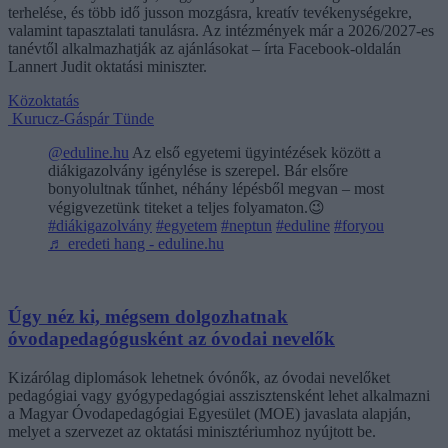
terhelése, és több idő jusson mozgásra, kreatív tevékenységekre,
valamint tapasztalati tanulásra. Az intézmények már a 2026/2027-es
tanévtől alkalmazhatják az ajánlásokat – írta Facebook-oldalán
Lannert Judit oktatási miniszter.
Közoktatás
Kurucz-Gáspár Tünde
@eduline.hu
Az első egyetemi ügyintézések között a
diákigazolvány igénylése is szerepel. Bár elsőre
bonyolultnak tűnhet, néhány lépésből megvan – most
végigvezetünk titeket a teljes folyamaton.😉
#diákigazolvány
#egyetem
#neptun
#eduline
#foryou
♬ eredeti hang - eduline.hu
Úgy néz ki, mégsem dolgozhatnak
óvodapedagógusként az óvodai nevelők
Kizárólag diplomások lehetnek óvónők, az óvodai nevelőket
pedagógiai vagy gyógypedagógiai asszisztensként lehet alkalmazni
a Magyar Óvodapedagógiai Egyesület (MOE) javaslata alapján,
melyet a szervezet az oktatási minisztériumhoz nyújtott be.