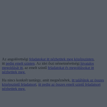
Az angolérettségi
feladatokat itt nézhetitek meg középszinten
,
itt
pedig emelt szinten
. Az idei őszi németmérettségi
hivatalos
megoldását itt
, az emelt szintű
feladatokat és megoldásokat itt
nézhetitek meg.
Ha nincs konkrét tantárgy, amit megnéznétek,
itt találjátok az összes
középszintű feladatsort
,
itt pedig az összes emelt szintű feladatsort
nézhetitek meg.