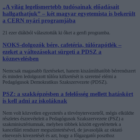
„A világ legelismertebb tudósainak előadásait
hallgathatjuk” – két magyar egyetemista is bekerült
a CERN nyári programjába
21 ezer diákból választották ki őket a genfi programba.
NOKS-dolgozók bére, cafetéria, túlórapótlék –
ezeket a változásokat sürgeti a PDSZ a
köznevelésben
Nemcsak magasabb fizetéseket, hanem kiszámíthatóbb bérrendszert
és minden ledolgozott túlóra kifizetését is szeretné elérni a
Pedagógusok Demokratikus Szakszervezete (PDSZ).
PSZ: a szakképzésben a felelősség mellett hatáskört
is kell adni az iskoláknak
Nem volt közvetlen egyeztetés a törvénytervezetről, mégis elküldte
részletes észrevételeit a Pedagógusok Szakszervezete (PSZ) a
szakminisztériumnak, melyben többek között egyetértettek a
kancellári rendszer megszüntetésével, de javasolják az oktató
elnevezés kivezetését és azt, hogy a főigazgatói poszthoz