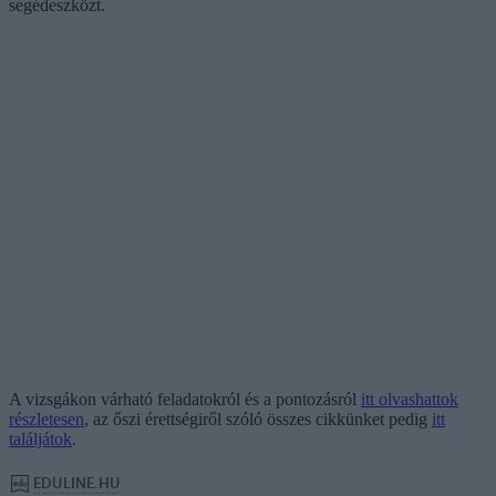
segédeszközt.
A vizsgákon várható feladatokról és a pontozásról
itt olvashattok
részletesen
, az őszi érettségiről szóló összes cikkünket pedig
itt
találjátok
.