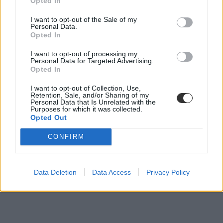
Opted In
érettségi szabályok
belföld
I want to opt-out of the Sale of my
érettségi 2019
Personal Data.
érettségi legális puskák
Opted In
szóbeli érettségi 2019
őszi érettségi 2019
I want to opt-out of processing my
Personal Data for Targeted Advertising.
Opted In
I want to opt-out of Collection, Use,
Retention, Sale, and/or Sharing of my
Personal Data that Is Unrelated with the
Purposes for which it was collected.
Opted Out
CONFIRM
Data Deletion
Data Access
Privacy Policy