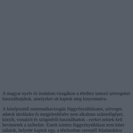
A magyar nyelv és irodalom vizsgákon a tételhez tartozó szövegeket
használhatjátok, amelyeket ott kaptok meg kinyomtatva.
A középszintű matematikavizsgán függvénytáblázatot, szöveges
adatok tárolására és megjelenítésére nem alkalmas számológépet,
körzőt, vonalzót és szögmérőt használhattok - ezeket nektek kell
bevinnetek a szóbelire. Emelt szinten függvénytáblázat nem lehet
nálatok, helyette kaptok egy, a tételsorban szereplő feladatokhoz