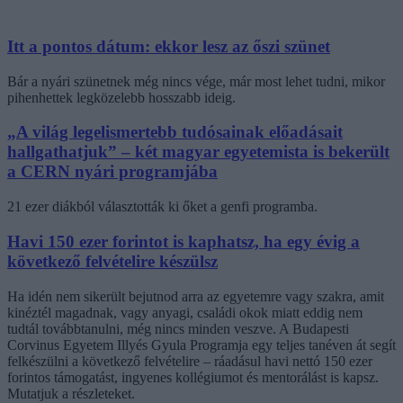
Itt a pontos dátum: ekkor lesz az őszi szünet
Bár a nyári szünetnek még nincs vége, már most lehet tudni, mikor
pihenhettek legközelebb hosszabb ideig.
„A világ legelismertebb tudósainak előadásait
hallgathatjuk” – két magyar egyetemista is bekerült
a CERN nyári programjába
21 ezer diákból választották ki őket a genfi programba.
Havi 150 ezer forintot is kaphatsz, ha egy évig a
következő felvételire készülsz
Ha idén nem sikerült bejutnod arra az egyetemre vagy szakra, amit
kinéztél magadnak, vagy anyagi, családi okok miatt eddig nem
tudtál továbbtanulni, még nincs minden veszve. A Budapesti
Corvinus Egyetem Illyés Gyula Programja egy teljes tanéven át segít
felkészülni a következő felvételire – ráadásul havi nettó 150 ezer
forintos támogatást, ingyenes kollégiumot és mentorálást is kapsz.
Mutatjuk a részleteket.