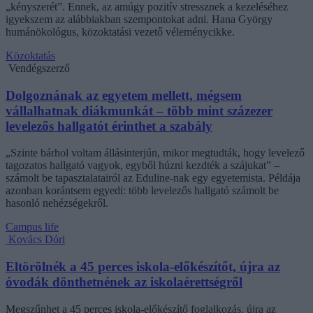
„kényszerét”. Ennek, az amúgy pozitív stressznek a kezeléséhez
igyekszem az alábbiakban szempontokat adni. Hana György
humánökológus, közoktatási vezető véleménycikke.
Közoktatás
Vendégszerző
Dolgoznának az egyetem mellett, mégsem
vállalhatnak diákmunkát – több mint százezer
levelezős hallgatót érinthet a szabály
„Szinte bárhol voltam állásinterjún, mikor megtudták, hogy levelező
tagozatos hallgató vagyok, egyből húzni kezdték a szájukat” –
számolt be tapasztalatairól az Eduline-nak egy egyetemista. Példája
azonban korántsem egyedi: több levelezős hallgató számolt be
hasonló nehézségekről.
Campus life
Kovács Dóri
Eltörölnék a 45 perces iskola-előkészítőt, újra az
óvodák dönthetnének az iskolaérettségről
Megszűnhet a 45 perces iskola-előkészítő foglalkozás, újra az