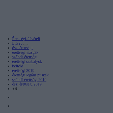
Érettségi-felvételi
Egyéb
őszi érettségi
érettségi vizsgák
szóbeli érettségi
érettségi szabályok
belföld
érettségi 2019
érettségi legális puskák
szóbeli érettségi 2019
őszi érettségi 2019
+6