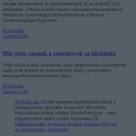
óvodák dönthetnének az iskolaérettségről, és az oviKRÉTA is
átalakulhat. Többek között ezeket a változtatásokat javasolta az
Oktatási és Gyermekügyi Minisztériumnak a Magyar
Óvodapedagógiai Egyesület.
Közoktatás
Kovács Dóri
Már úton vannak a tankönyvek az iskolákba
Több iskola is arról számolt be, hogy megérkeztek a tankönyvek,
zajlik azok átvétele és rendszerezése, hogy a szeptemberi
becsengetésre minden készen álljon.
Közoktatás
Kovács Dóri
@eduline.hu
Az első egyetemi ügyintézések között a
diákigazolvány igénylése is szerepel. Bár elsőre
bonyolultnak tűnhet, néhány lépésből megvan – most
végigvezetünk titeket a teljes folyamaton.😉
#diákigazolvány
#egyetem
#neptun
#eduline
#foryou
♬ eredeti hang - eduline.hu