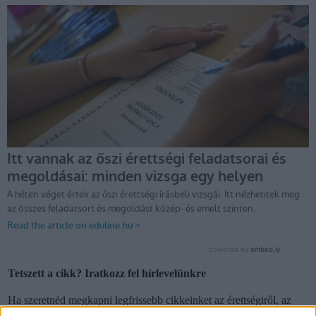
Tetszett a cikk? Iratkozz fel hírlevelünkre
Ha szeretnéd megkapni legfrissebb cikkeinket az érettségiről, az
egyetemi-főiskolai és a középiskolai felvételiről, ha érdekelnek a