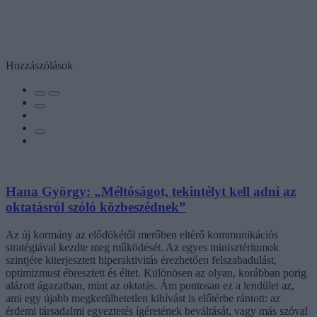
Hozzászólások
Hana György: „Méltóságot, tekintélyt kell adni az
oktatásról szóló közbeszédnek”
Az új kormány az elődökétől merőben eltérő kommunikációs
stratégiával kezdte meg működését. Az egyes minisztériumok
szintjére kiterjesztett hiperaktivitás érezhetően felszabadulást,
optimizmust ébresztett és éltet. Különösen az olyan, korábban porig
alázott ágazatban, mint az oktatás. Ám pontosan ez a lendület az,
ami egy újabb megkerülhetetlen kihívást is előtérbe rántott: az
érdemi társadalmi egyeztetés ígéretének beváltását, vagy más szóval