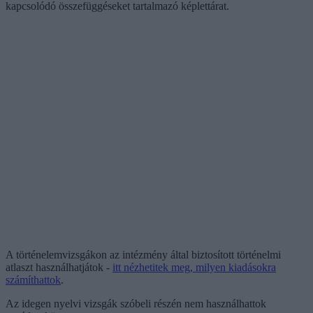
kapcsolódó összefüggéseket tartalmazó képlettárat.
A történelemvizsgákon az intézmény által biztosított történelmi
atlaszt használhatjátok -
itt nézhetitek meg, milyen kiadásokra
számíthattok
.
Az idegen nyelvi vizsgák szóbeli részén nem használhattok