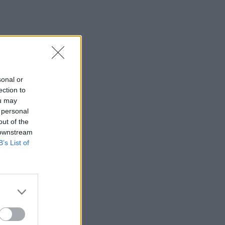
sonal or
ection to
ou may
 personal
out of the
 downstream
B’s List of
aláljátok
.