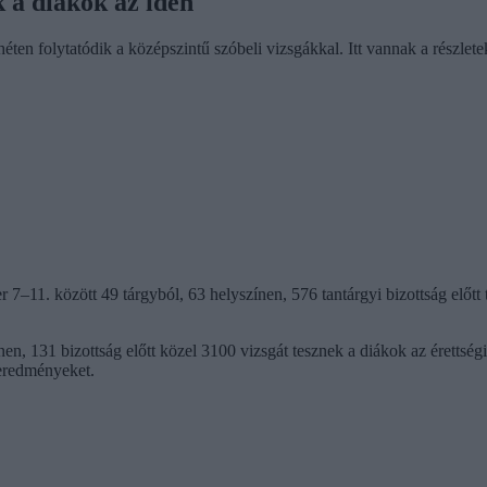
k a diákok az idén
héten folytatódik a középszintű szóbeli vizsgákkal. Itt vannak a részlete
7–11. között 49 tárgyból, 63 helyszínen, 576 tantárgyi bizottság előtt t
nen, 131 bizottság előtt közel 3100 vizsgát tesznek a diákok az éretts
 eredményeket.