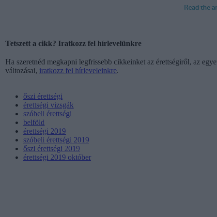
Tetszett a cikk? Iratkozz fel hírlevelünkre
Ha szeretnéd megkapni legfrissebb cikkeinket az érettségiről, az egyet
változásai,
iratkozz fel hírleveleinkre
.
őszi érettségi
érettségi vizsgák
szóbeli érettségi
belföld
érettségi 2019
szóbeli érettségi 2019
őszi érettségi 2019
érettségi 2019 október