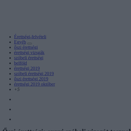
Érettségi-felvételi
Egyéb
őszi érettségi
érettségi vizsgák
szóbeli érettségi
belföld
érettségi 2019
szóbeli érettségi 2019
őszi érettségi 2019
érettségi 2019 október
+5