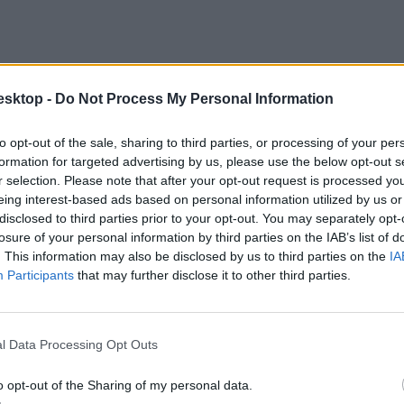
esktop -
Do Not Process My Personal Information
to opt-out of the sale, sharing to third parties, or processing of your per
formation for targeted advertising by us, please use the below opt-out s
r selection. Please note that after your opt-out request is processed y
eing interest-based ads based on personal information utilized by us or
disclosed to third parties prior to your opt-out. You may separately opt-
losure of your personal information by third parties on the IAB’s list of
. This information may also be disclosed by us to third parties on the
IA
Participants
that may further disclose it to other third parties.
részletesen
, az őszi érettségivel kapcsolatos összes cikkünket pedig
itt t
l Data Processing Opt Outs
o opt-out of the Sharing of my personal data.