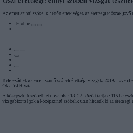
Őszi érettségi: ennyi szóbeli vizsgát teszne
Az emelt szintű szóbelik hétfőn értek véget, az érettségi időszak jövő 
Eduline
Befejeződtek az emelt szintű szóbeli érettségi vizsgák: 2019. november 
Oktatási Hivatal.
A középszintű szóbeliket november 18–22. között tartják: 115 helyszí
vizsgabizottságok a középszintű szóbelik után hirdetik ki az érettségi