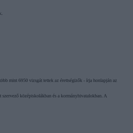
k.
öbb mint 6950 vizsgát tettek az érettségizők - írja honlapján az
égit szervező középiskolákban és a kormányhivatalokban. A