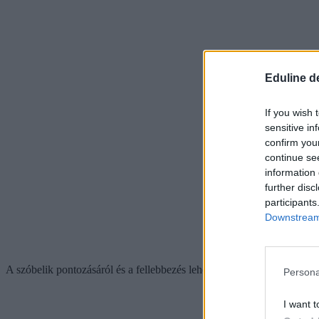
Eduline d
If you wish 
sensitive in
confirm you
continue se
information 
further disc
participants
Downstream 
A szóbelik pontozásáról és a fellebbezés lehetőségéről
itt olvashattok 
Persona
I want t