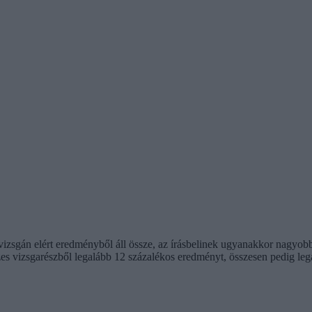
 vizsgán elért eredményből áll össze, az írásbelinek ugyanakkor nagyobb
szes vizsgarészből legalább 12 százalékos eredményt, összesen pedig leg