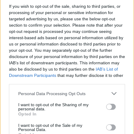
Tetszett a cikk? Iratkozz fel hírlevelünkre
If you wish to opt-out of the sale, sharing to third parties, or
Ha szeretnéd megkapni legfrissebb cikkeinket az érettségiről, az
processing of your personal or sensitive information for
egyetemi-főiskolai és a középiskolai felvételiről, ha érdekelnek a
targeted advertising by us, please use the below opt-out
felsőoktatás, a közoktatás, a nyelvoktatás és a felnőttképzés
section to confirm your selection. Please note that after your
legfontosabb változásai,
iratkozz fel hírleveleinkre
.
opt-out request is processed you may continue seeing
interest-based ads based on personal information utilized by
us or personal information disclosed to third parties prior to
your opt-out. You may separately opt-out of the further
disclosure of your personal information by third parties on the
IAB’s list of downstream participants. This information may
also be disclosed by us to third parties on the
IAB’s List of
Downstream Participants
that may further disclose it to other
third parties.
Personal Data Processing Opt Outs
I want to opt-out of the Sharing of my
personal data.
Opted In
I want to opt-out of the Sale of my
Personal Data.