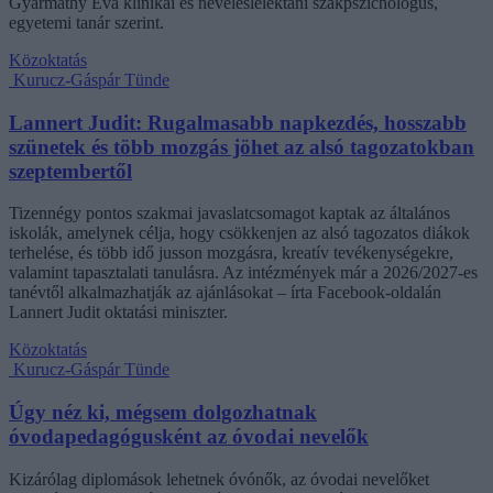
Gyarmathy Éva klinikai és neveléslélektani szakpszichológus,
egyetemi tanár szerint.
Közoktatás
Kurucz-Gáspár Tünde
Lannert Judit: Rugalmasabb napkezdés, hosszabb
szünetek és több mozgás jöhet az alsó tagozatokban
szeptembertől
Tizennégy pontos szakmai javaslatcsomagot kaptak az általános
iskolák, amelynek célja, hogy csökkenjen az alsó tagozatos diákok
terhelése, és több idő jusson mozgásra, kreatív tevékenységekre,
valamint tapasztalati tanulásra. Az intézmények már a 2026/2027-es
tanévtől alkalmazhatják az ajánlásokat – írta Facebook-oldalán
Lannert Judit oktatási miniszter.
Közoktatás
Kurucz-Gáspár Tünde
Úgy néz ki, mégsem dolgozhatnak
óvodapedagógusként az óvodai nevelők
Kizárólag diplomások lehetnek óvónők, az óvodai nevelőket