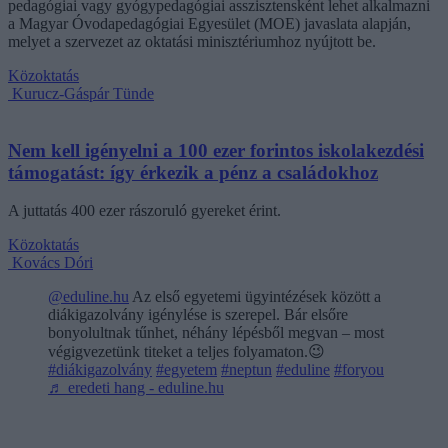
pedagógiai vagy gyógypedagógiai asszisztensként lehet alkalmazni
a Magyar Óvodapedagógiai Egyesület (MOE) javaslata alapján,
melyet a szervezet az oktatási minisztériumhoz nyújtott be.
Közoktatás
Kurucz-Gáspár Tünde
Nem kell igényelni a 100 ezer forintos iskolakezdési
támogatást: így érkezik a pénz a családokhoz
A juttatás 400 ezer rászoruló gyereket érint.
Közoktatás
Kovács Dóri
@eduline.hu
Az első egyetemi ügyintézések között a
diákigazolvány igénylése is szerepel. Bár elsőre
bonyolultnak tűnhet, néhány lépésből megvan – most
végigvezetünk titeket a teljes folyamaton.😉
#diákigazolvány
#egyetem
#neptun
#eduline
#foryou
♬ eredeti hang - eduline.hu