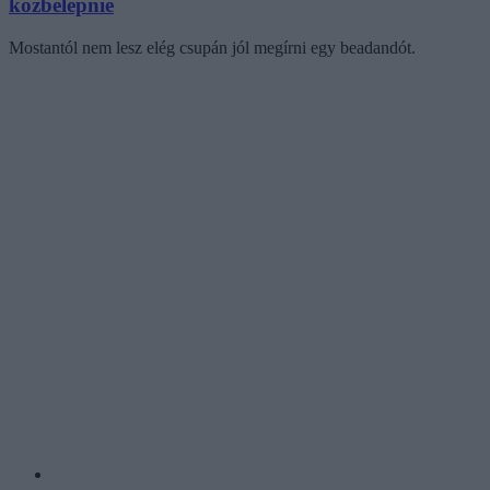
közbelépnie
Mostantól nem lesz elég csupán jól megírni egy beadandót.