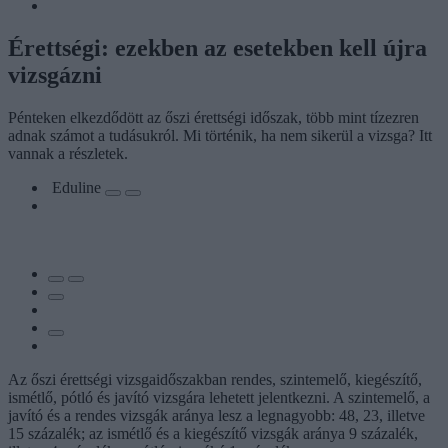
Érettségi: ezekben az esetekben kell újra
vizsgázni
Pénteken elkezdődött az őszi érettségi időszak, több mint tízezren
adnak számot a tudásukról. Mi történik, ha nem sikerül a vizsga? Itt
vannak a részletek.
Eduline
Az őszi érettségi vizsgaidőszakban rendes, szintemelő, kiegészítő,
ismétlő, pótló és javító vizsgára lehetett jelentkezni. A szintemelő, a
javító és a rendes vizsgák aránya lesz a legnagyobb: 48, 23, illetve
15 százalék; az ismétlő és a kiegészítő vizsgák aránya 9 százalék,