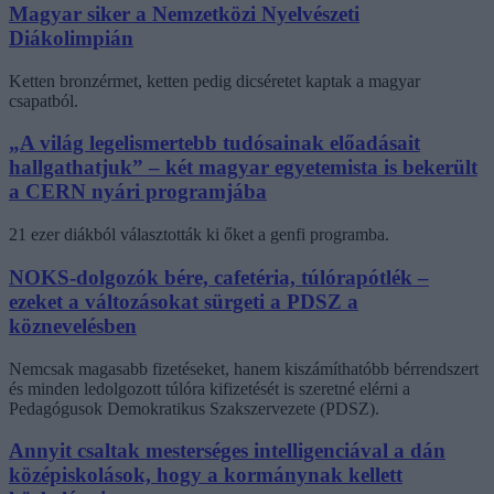
Magyar siker a Nemzetközi Nyelvészeti
Diákolimpián
Ketten bronzérmet, ketten pedig dicséretet kaptak a magyar
csapatból.
„A világ legelismertebb tudósainak előadásait
hallgathatjuk” – két magyar egyetemista is bekerült
a CERN nyári programjába
21 ezer diákból választották ki őket a genfi programba.
NOKS-dolgozók bére, cafetéria, túlórapótlék –
ezeket a változásokat sürgeti a PDSZ a
köznevelésben
Nemcsak magasabb fizetéseket, hanem kiszámíthatóbb bérrendszert
és minden ledolgozott túlóra kifizetését is szeretné elérni a
Pedagógusok Demokratikus Szakszervezete (PDSZ).
Annyit csaltak mesterséges intelligenciával a dán
középiskolások, hogy a kormánynak kellett