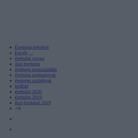
Érettségi-felvételi
Egyéb
érettségi vizsga
őszi érettségi
érettségi pontszámítás
érettségi eredmények
érettségi szabályok
belföld
érettségi 2020
érettségi 2019
őszi érettségi 2019
+6