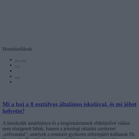
Hozzászólások
Mi a baj a 8 osztályos általános iskolával, és mi jöhet
helyette?
A kisiskolák tanárhiánya és a kisgimnáziumok elitképzővé válása
nem elszigetelt hibák, hanem a jelenlegi oktatási szerkezet
„erővonalai”, amelyek a rendszer gyökeres reformjáért kiáltanak Dr.