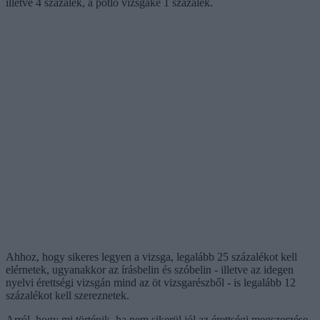
illetve 4 százalék, a pótló vizsgáké 1 százalék.
Ahhoz, hogy sikeres legyen a vizsga, legalább 25 százalékot kell
elérnetek, ugyanakkor az írásbelin és szóbelin - illetve az idegen
nyelvi érettségi vizsgán mind az öt vizsgarészből - is legalább 12
százalékot kell szereznetek.
Arról, hogy mi történik, ha nem sikerül jól az érettségi megszerzése