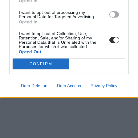
Opted In
érettségi vizsga
I want to opt-out of processing my
őszi érettségi
Personal Data for Targeted Advertising.
érettségi pontszámítás
Opted In
érettségi eredmények
érettségi szabályok
I want to opt-out of Collection, Use,
belföld
Retention, Sale, and/or Sharing of my
érettségi 2020
Personal Data that Is Unrelated with the
érettségi 2019
Purposes for which it was collected.
őszi érettségi 2019
Opted Out
CONFIRM
Data Deletion
Data Access
Privacy Policy