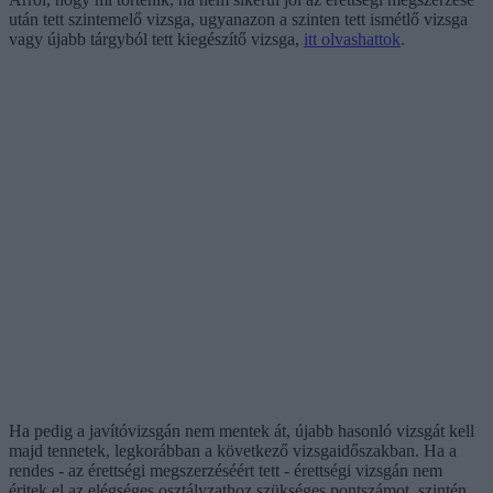
után tett szintemelő vizsga, ugyanazon a szinten tett ismétlő vizsga
vagy újabb tárgyból tett kiegészítő vizsga,
itt olvashattok
.
Ha pedig a javítóvizsgán nem mentek át, újabb hasonló vizsgát kell
majd tennetek, legkorábban a következő vizsgaidőszakban. Ha a
rendes - az érettségi megszerzéséért tett - érettségi vizsgán nem
éritek el az elégséges osztályzathoz szükséges pontszámot, szintén