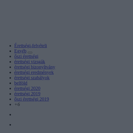
Érettségi-felvételi
Egyéb
őszi érettségi
érettségi vizsgák
érettségi bizonyítvány
érettségi eredmények
érettségi szabályok
belföld
érettségi 2020
érettségi 2019
őszi érettségi 2019
+6