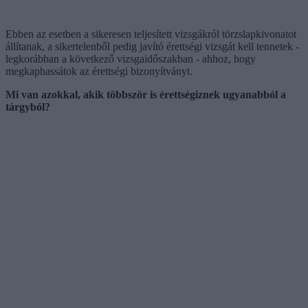
Ebben az esetben a sikeresen teljesített vizsgákról törzslapkivonatot
állítanak, a sikertelenből pedig javító érettségi vizsgát kell tennetek -
legkorábban a következő vizsgaidőszakban - ahhoz, hogy
megkaphassátok az érettségi bizonyítványt.
Mi van azokkal, akik többször is érettségiznek ugyanabból a
tárgyból?