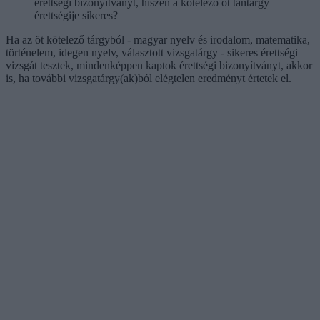
érettségi bizonyítványt, hiszen a kötelező öt tantárgy
érettségije sikeres?
Ha az öt kötelező tárgyból - magyar nyelv és irodalom, matematika,
történelem, idegen nyelv, választott vizsgatárgy - sikeres érettségi
vizsgát tesztek, mindenképpen kaptok érettségi bizonyítványt, akkor
is, ha további vizsgatárgy(ak)ból elégtelen eredményt értetek el.