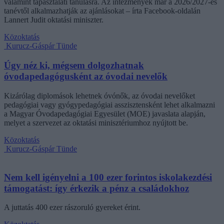
valamint tapasztalati tanulásra. Az intézmények már a 2026/2027-es
tanévtől alkalmazhatják az ajánlásokat – írta Facebook-oldalán
Lannert Judit oktatási miniszter.
Közoktatás
Kurucz-Gáspár Tünde
Úgy néz ki, mégsem dolgozhatnak
óvodapedagógusként az óvodai nevelők
Kizárólag diplomások lehetnek óvónők, az óvodai nevelőket
pedagógiai vagy gyógypedagógiai asszisztensként lehet alkalmazni
a Magyar Óvodapedagógiai Egyesület (MOE) javaslata alapján,
melyet a szervezet az oktatási minisztériumhoz nyújtott be.
Közoktatás
Kurucz-Gáspár Tünde
Nem kell igényelni a 100 ezer forintos iskolakezdési
támogatást: így érkezik a pénz a családokhoz
A juttatás 400 ezer rászoruló gyereket érint.