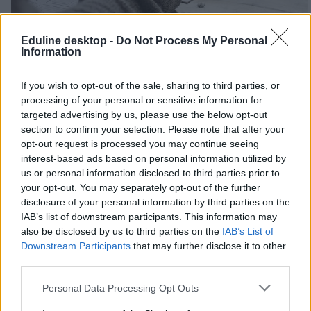
Eduline desktop -
Do Not Process My Personal
Information
If you wish to opt-out of the sale, sharing to third parties, or
processing of your personal or sensitive information for
targeted advertising by us, please use the below opt-out
section to confirm your selection. Please note that after your
opt-out request is processed you may continue seeing
Tetszett a cikk? Iratkozz fel hírlevelünkre
interest-based ads based on personal information utilized by
Ha szeretnéd megkapni legfrissebb cikkeinket az érettségiről, az
us or personal information disclosed to third parties prior to
egyetemi-főiskolai és a középiskolai felvételiről, ha érdekelnek a
your opt-out. You may separately opt-out of the further
felsőoktatás, a közoktatás, a nyelvoktatás és a felnőttképzés
disclosure of your personal information by third parties on the
legfontosabb változásai,
iratkozz fel hírleveleinkre
.
IAB’s list of downstream participants. This information may
also be disclosed by us to third parties on the
IAB’s List of
Downstream Participants
that may further disclose it to other
third parties.
Personal Data Processing Opt Outs