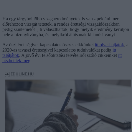
Ha egy tárgyból több vizsgaeredményetek is van - például mert
előrehozott vizsgát tettetek, a rendes érettségi vizsgaidőszakban
pedig szintemelőt -, ti választhattok, hogy melyik eredmény kerüljön
bele a bizonyítványba, és melyikről állítsanak ki tanúsítványt.
Az őszi érettségivel kapcsolatos összes cikkünket
itt olvashatjátok
, a
2020-as tavaszi érettségivel kapcsolatos tudnivalókat pedig
itt
találjátok
. A jövő évi felsőoktatási felvételiről szóló cikkeinket
itt
nézhetitek meg
.