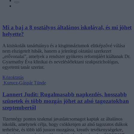
Mi a baj a 8 osztályos általános iskolával, és mi jöhet
helyette?
A kisiskolák tanárhiánya és a kisgimnáziumok elitképzővé válása
nem elszigetelt hibák, hanem a jelenlegi oktatási szerkezet
„erővonalai”, amelyek a rendszer gyökeres reformjáért kiáltanak Dr.
Gyarmathy Éva klinikai és neveléslélektani szakpszichológus,
egyetemi tanár szerint.
Közoktatás
Kurucz-Gáspár Tünde
Lannert Judit: Rugalmasabb napkezdés, hosszabb
szünetek és több mozgás jöhet az alsó tagozatokban
szeptembertől
Tizennégy pontos szakmai javaslatcsomagot kaptak az általános
iskolák, amelynek célja, hogy csökkenjen az alsó tagozatos diákok
terhelése, és több idő jusson mozgásra, kreatív tevékenységekre,