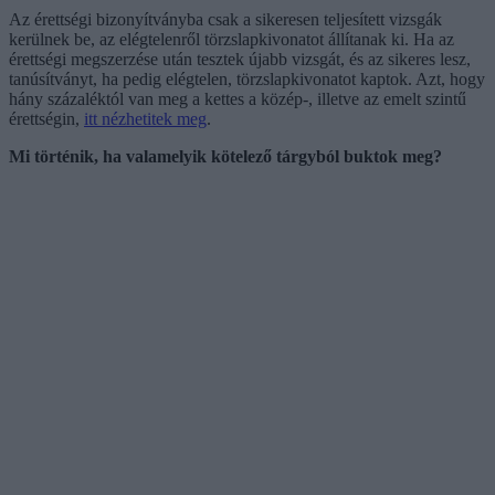
Az érettségi bizonyítványba csak a sikeresen teljesített vizsgák
kerülnek be, az elégtelenről törzslapkivonatot állítanak ki. Ha az
érettségi megszerzése után tesztek újabb vizsgát, és az sikeres lesz,
tanúsítványt, ha pedig elégtelen, törzslapkivonatot kaptok. Azt, hogy
hány százaléktól van meg a kettes a közép-, illetve az emelt szintű
érettségin,
itt nézhetitek meg
.
Mi történik, ha valamelyik kötelező tárgyból buktok meg?