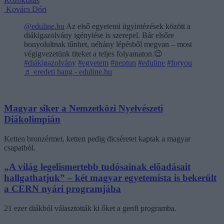
Közoktatás
Kovács Dóri
@eduline.hu
Az első egyetemi ügyintézések között a
diákigazolvány igénylése is szerepel. Bár elsőre
bonyolultnak tűnhet, néhány lépésből megvan – most
végigvezetünk titeket a teljes folyamaton.😉
#diákigazolvány
#egyetem
#neptun
#eduline
#foryou
♬ eredeti hang - eduline.hu
Magyar siker a Nemzetközi Nyelvészeti
Diákolimpián
Ketten bronzérmet, ketten pedig dicséretet kaptak a magyar
csapatból.
„A világ legelismertebb tudósainak előadásait
hallgathatjuk” – két magyar egyetemista is bekerült
a CERN nyári programjába
21 ezer diákból választották ki őket a genfi programba.