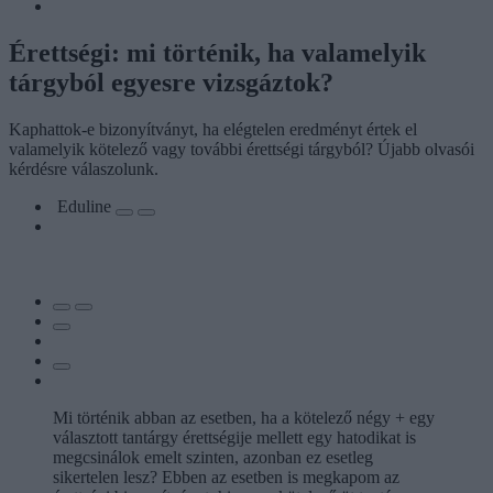
Érettségi: mi történik, ha valamelyik
tárgyból egyesre vizsgáztok?
Kaphattok-e bizonyítványt, ha elégtelen eredményt értek el
valamelyik kötelező vagy további érettségi tárgyból? Újabb olvasói
kérdésre válaszolunk.
Eduline
Mi történik abban az esetben, ha a kötelező négy + egy
választott tantárgy érettségije mellett egy hatodikat is
megcsinálok emelt szinten, azonban ez esetleg
sikertelen lesz? Ebben az esetben is megkapom az