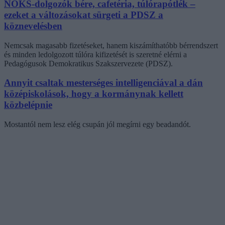
NOKS-dolgozók bére, cafetéria, túlórapótlék –
ezeket a változásokat sürgeti a PDSZ a
köznevelésben
Nemcsak magasabb fizetéseket, hanem kiszámíthatóbb bérrendszert
és minden ledolgozott túlóra kifizetését is szeretné elérni a
Pedagógusok Demokratikus Szakszervezete (PDSZ).
Annyit csaltak mesterséges intelligenciával a dán
középiskolások, hogy a kormánynak kellett
közbelépnie
Mostantól nem lesz elég csupán jól megírni egy beadandót.