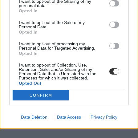
I want to opt-out of the Sharing of my
personal data.
Opted In
I want to opt-out of the Sale of my
Personal Data.
Opted In
I want to opt-out of processing my
Personal Data for Targeted Advertising.
Opted In
I want to opt-out of Collection, Use,
Retention, Sale, and/or Sharing of my
őszi érettségi
Personal Data that Is Unrelated with the
érettségi vizsgák
Purposes for which it was collected.
érettségi bizonyítvány
Opted Out
érettségi eredmények
érettségi szabályok
CONFIRM
belföld
érettségi 2020
érettségi 2019
őszi érettségi 2019
Data Deletion
Data Access
Privacy Policy